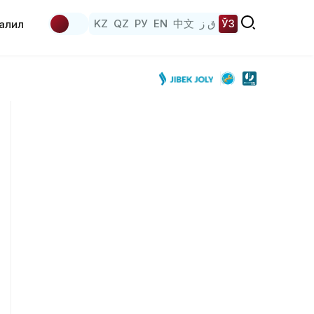
KZ
QZ
РУ
EN
中文
ق ز
ЎЗ
аҳлил