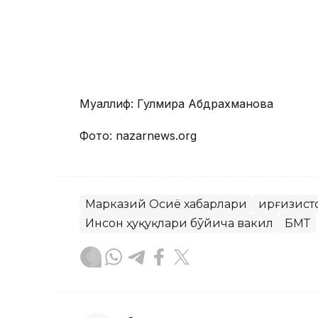
Муаллиф: Гулмира Абдрахманова
Фото: nazarnews.org
Марказий Осиё хабарлари
Қирғизист
Инсон ҳуқуқлари бўйича вакил
БМТ