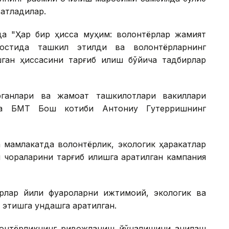
ватладилар.
а "Ҳар бир ҳисса муҳим: волонтёрлар жамият
остида ташкил этилди ва волонтёрларнинг
шган ҳиссасини тарғиб қилиш бўйича тадбирлар
ганлари ва жамоат ташкилотлари вакиллари
да БМТ Бош котиби Антониу Гутерришнинг
 мамлакатда волонтёрлик, экологик ҳаракатлар
ораларини тарғиб қилишга қаратилган кампания
тёрлар йили фуқароларни ижтимоий, экологик ва
этишга ундашга қаратилган.
олонтёрликнинг ривожланиш йўналишини аниқлаш