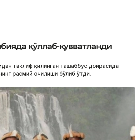
мбияда қўллаб-қувватланди
нидан таклиф қилинган ташаббус доирасида
инг расмий очилиши бўлиб ўтди.