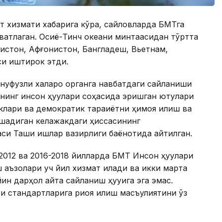
т хизмати хабарига кўра, сайловларда БМТга
вватлаган. Осиё-Тинч океани минтақасидан тўртта
зистон, Афғонистон, Бангладеш, Вьетнам,
си иштирок этди.
нуфузли халқаро органга навбатдаги сайланиши
нг инсон ҳуқуқлари соҳасида эришган ютуқлари
иклари ва демократик тараққиётни ҳимоя қилиш ва
қўшадиган келажакдаги ҳиссасининг
си Ташқи ишлар вазирлиги баёнотида айтилган.
2012 ва 2016-2018 йилларда БМТ Инсон ҳуқуқлари
 аъзолари уч йил хизмат қилади ва икки марта
н дарҳол қайта сайланиш ҳуқуқига эга эмас.
ри стандартларига риоя қилиш масъулиятини ўз