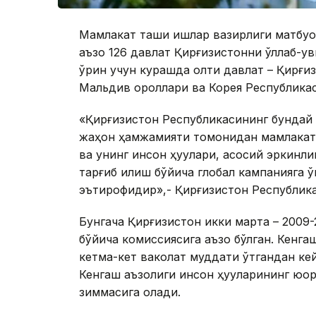
Мамлакат ташқи ишлар вазирлиги матбуо
аъзо 126 давлат Қирғизистонни қўллаб-қу
ўрин учун курашда олти давлат – Қирғи
Мальдив ороллари ва Корея Республика
«Қирғизистон Республикасининг бундай 
жаҳон ҳамжамияти томонидан мамлакатни
ва унинг инсон ҳуқуқлари, асосий эркинл
тарғиб қилиш бўйича глобал кампанияга 
эътирофидир»,- Қирғизистон Республика
Бунгача Қирғизистон икки марта – 2009-
бўйича комиссиясига аъзо бўлган. Кенгаш
кетма-кет ваколат муддати ўтгандан кейи
Кенгаш аъзолиги инсон ҳуқуқларининг юқо
зиммасига олади.