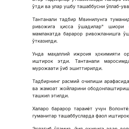
ўтди ва улар ушбу ташаббусни қўллаб-қув
Тантанали тадбир Мвинилунга туманид
ривожига ҳисса қўшадилар" шиори 
мамлакатда барқарор ривожланишга қў
ўтказилди.
Унда маҳаллий ижроия ҳокимияти ор
иштирок этди. Тантанали маросим
мурожаати ўқиб эшиттирилди.
Тадбирнинг расмий очилиши арафасида
ва жамоат жойларини ободонлаштириш ч
ташкил этилди.
Халқаро барқарор тараққиёт учун Волон
гуманитар ташаббусларда фаол иштирок 
Эслатиб ўтамиз, йил охирига қадар в