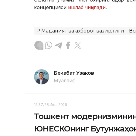
концепцияси
ишлаб чиқилади
.
ҚР Маданият ва ахборот вазирлиги
Во
Бекабат Узаков
Муаллиф
15:37, 28 Июл 2026
Тошкент модернизмининг
ЮНEСКОнинг Бутунжаҳон