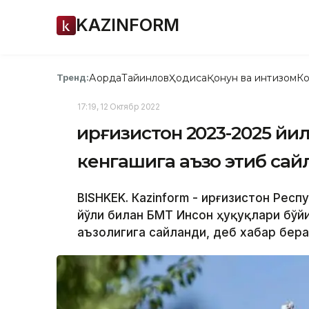
KAZINFORM
Ақорда
Тайинлов
Ҳодиса
Қонун ва интизом
Ко
Тренд:
17:19, 12 Октябр 2022
Қирғизистон 2023-2025 й
кенгашига аъзо этиб сай
BISHKEK. Кazinform - Қирғизистон Ре
йўли билан БМТ Инсон ҳуқуқлари бўй
аъзолигига сайланди, деб хабар бера