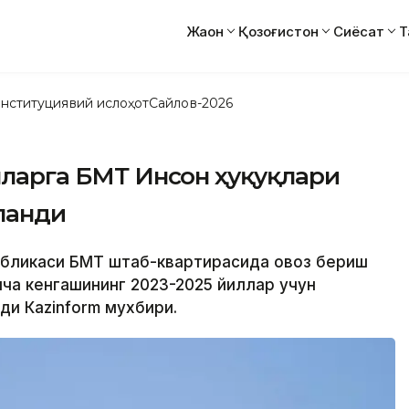
Жаҳон
Қозоғистон
Сиёсат
Т
нституциявий ислоҳот
Сайлов-2026
илларга БМТ Инсон ҳуқуқлари
ланди
спубликаси БМТ штаб-квартирасида овоз бериш
ича кенгашининг 2023-2025 йиллар учун
ди Кazinform мухбири.