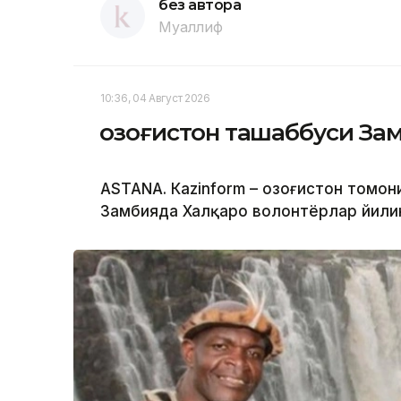
без автора
Муаллиф
10:36, 04 Август 2026
Қозоғистон ташаббуси За
ASTANA. Кazinform – Қозоғистон томо
Замбияда Халқаро волонтёрлар йилин