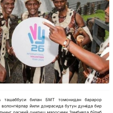
в ташаббуси билан БМТ томонидан барқарор
о волонтёрлар йили доирасида бутун дунёда бир
 йилнинг расмий очилиш маросими Замбияда бўлиб