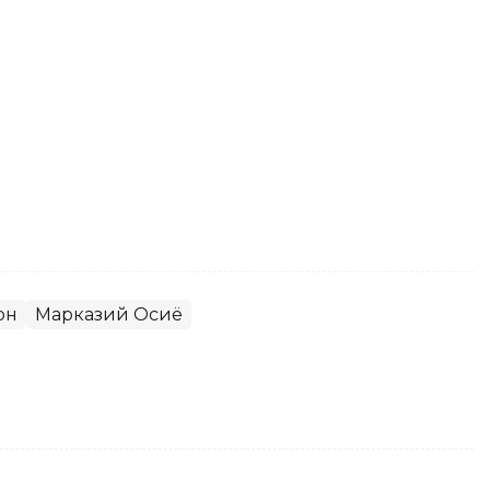
он
Марказий Осиё