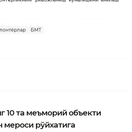
лонтёрлар
БМТ
 10 та меъморий объекти
 мероси рўйхатига