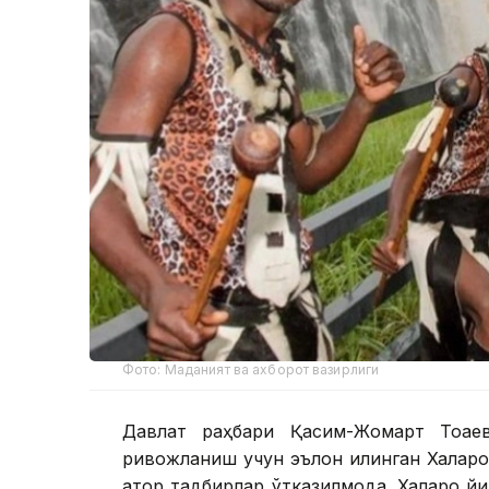
Фото: Маданият ва ахборот вазирлиги
Давлат раҳбари Қасим-Жомарт Тоқае
ривожланиш учун эълон қилинган Халқар
қатор тадбирлар ўтказилмоқда. Халқаро