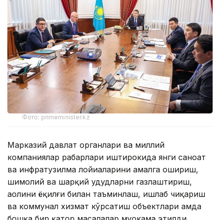
Фото: primeminister.kz
Марказий давлат органлари ва миллий
компаниялар раҳбарлари иштирокида янги саноат
ва инфратузилма лойиҳаларини амалга ошириш,
шимолий ва шарқий ҳудудларни газлаштириш,
аҳолини ёқилғи билан таъминлаш, ишлаб чиқариш
ва коммунал хизмат кўрсатиш объектлари ҳамда
бошқа бир қатор масалалар муҳокама этилди.