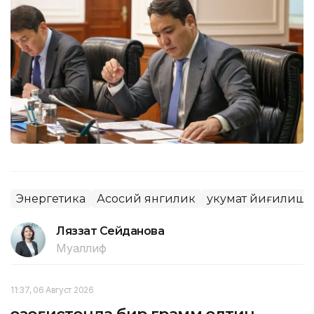
Энергетика
Асосий янгилик
Ҳукумат йиғилиш
Ляззат Сейданова
Муаллиф
11:37, 06 Август 2026