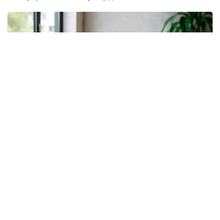
Фото: Молия бозорини тартибга солиш ва ривожлантириш
агентлиги
Янги рақамли ресурс Қозоғистонда аёлларнинг
молиявий ресурслардан фойдаланиш
имкониятларини тизимли ва шаффоф баҳолаш
имконини беради. Платформа Қозоғистонда