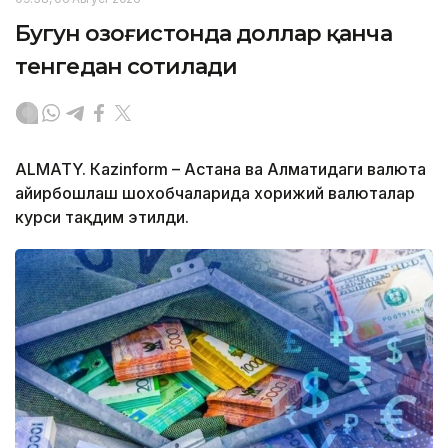
Бугун Қозоғистонда доллар қанча
тенгедан сотилади
ALMATY. Кazinform – Астана ва Алматидаги валюта
айирбошлаш шохобчаларида хорижий валюталар
курси тақдим этилди.