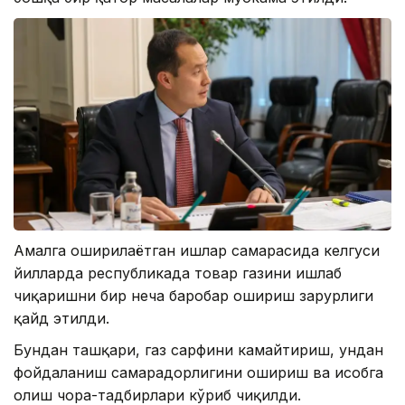
Амалга оширилаётган ишлар самарасида келгуси
йилларда республикада товар газини ишлаб
чиқаришни бир неча баробар ошириш зарурлиги
қайд этилди.
Бундан ташқари, газ сарфини камайтириш, ундан
фойдаланиш самарадорлигини ошириш ва ҳисобга
олиш чора-тадбирлари кўриб чиқилди.