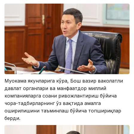
Муҳокама якунларига кўра, Бош вазир ваколатли
давлат органлари ва манфаатдор миллий
компанияларга соҳани ривожлантириш бўйича
чора-тадбирларнинг ўз вақтида амалга
оширилишини таъминлаш бўйича топшириқлар
берди.