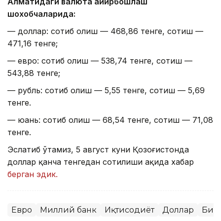
Алматидаги валюта айирбошлаш
шохобчаларида:
— доллар: сотиб олиш — 468,86 тенге, сотиш —
471,16 тенге;
— евро: сотиб олиш — 538,74 тенге, сотиш —
543,88 тенге;
— рубль: сотиб олиш — 5,55 тенге, сотиш — 5,69
тенге.
— юань: сотиб олиш — 68,54 тенге, сотиш — 71,08
тенге.
Эслатиб ўтамиз, 5 август куни Қозоғистонда
доллар қанча тенгедан сотилиши ҳақида хабар
берган эдик.
Евро
Миллий банк
Иқтисодиёт
Доллар
Бир