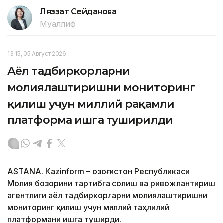
Ляззат Сейданова
Муаллиф
13:15, 05 Август 2026
Аёл тадбиркорларни
молиялаштиришни мониторинг
қилиш учун миллий рақамли
платформа ишга туширилди
ASTANА. Кazinform – Қозоғистон Республикаси
Молия бозорини тартибга солиш ва ривожлантириш
агентлиги аёл тадбиркорларни молиялаштиришни
мониторинг қилиш учун миллий таҳлилий
платформани ишга туширди.