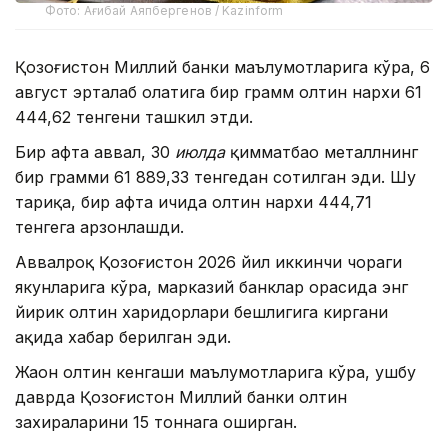
Фото: Ағибай Аяпбергенов / Kazinform
Қозоғистон Миллий банки маълумотларига кўра, 6
август эрталаб ҳолатига бир грамм олтин нархи 61
444,62 тенгени ташкил этди.
Бир ҳафта аввал, 30
июлда
қимматбаҳо металлнинг
бир грамми 61 889,33 тенгедан сотилган эди. Шу
тариқа, бир ҳафта ичида олтин нархи 444,71
тенгега арзонлашди.
Аввалроқ Қозоғистон 2026 йил иккинчи чораги
якунларига кўра, марказий банклар орасида энг
йирик олтин харидорлари бешлигига киргани
ҳақида хабар берилган эди.
Жаҳон олтин кенгаши маълумотларига кўра, ушбу
даврда Қозоғистон Миллий банки олтин
захираларини 15 тоннага оширган.