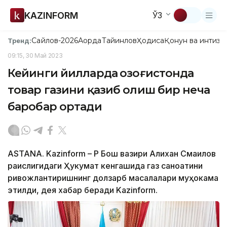
KAZINFORM
ЎЗ
Сайлов-2026
Ақорда
Тайинлов
Ҳодиса
Қонун ва интизо
Тренд:
09:15, 30 Май 2023
Кейинги йилларда Қозоғистонда
товар газини қазиб олиш бир неча
баробар ортади
ASTANA. Kazinform – ҚР Бош вазири Алихан Смаилов
раислигидаги Ҳукумат кенгашида газ саноатини
ривожлантиришнинг долзарб масалалари муҳокама
этилди, дея хабар беради Kazinform.