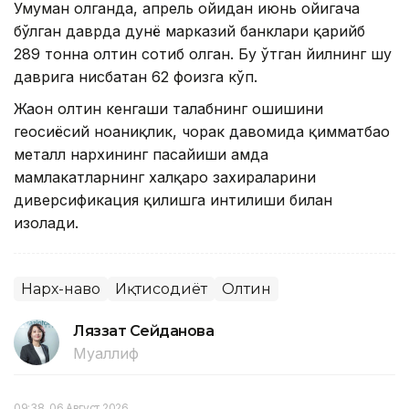
Умуман олганда, апрель ойидан июнь ойигача
бўлган даврда дунё марказий банклари қарийб
289 тонна олтин сотиб олган. Бу ўтган йилнинг шу
даврига нисбатан 62 фоизга кўп.
Жаҳон олтин кенгаши талабнинг ошишини
геосиёсий ноаниқлик, чорак давомида қимматбаҳо
металл нархининг пасайиши ҳамда
мамлакатларнинг халқаро захираларини
диверсификация қилишга интилиши билан
изоҳлади.
Нарх-наво
Иқтисодиёт
Олтин
Ляззат Сейданова
Муаллиф
09:38, 06 Август 2026