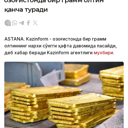
Қозоғистонда бир грамм олтин
қанча туради
ASTANA. Kazinform - Қозоғистонда бир грамм
олтиннинг нархи сўнгги ҳафта давомида пасайди,
деб хабар беради Kazinform агентлиги
мухбири.