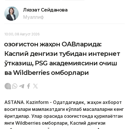
Ляззат Сейданова
Муаллиф
10:00, 08 Август 2026
Қозоғистон жаҳон ОАВларида:
Каспий денгизи тубидан интернет
ўтказиш, PSG академиясини очиш
ва Wildberries омборлари
ASTANА. Кazinform - Одатдагидек, жаҳон ахборот
воситалари мамлакатдаги кўплаб масалаларни кенг
ёритдилар. Улар орасида Қозоғистонда қурилаётган
янги Wildberries омборлари, Каспий денгизи