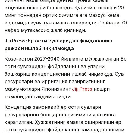
ётқизиш ишлари бошланди. Қурилиш ишлари 20
минг тоннадан ортиқ сиғимга эга махсус кема
ёрдамида куну тун амалга оширилди. Лойиҳага 70
нафар мутахассис жалб қилинди.
Jiji Press: Ер ости сувларидан фойдаланиш
режаси ишлаб чиқилмоқда
Қозоғистон 2027-2040 йилларга мўлжалланган Ер
ости сувларидан фойдаланиш ва уларни
бошқариш концепциясини ишлаб чиқмоқда. Сув
ресурслари ва ирригация вазирлигининг
маълумотлари Япониянинг
Jiji Press
нашри
томонидан тақдим этилди.
Концепция замонавий ер ости сувлари
ресурсларини бошқариш тизимини яратишга
қаратилган. Ҳужжатнинг амалга оширилиши ер
ости сувларидан фойдаланиш самарадорлигини