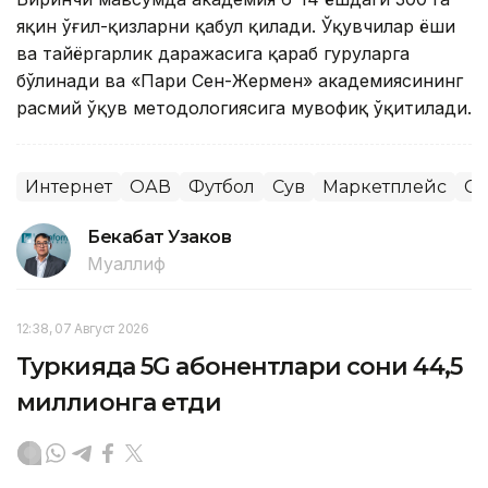
яқин ўғил-қизларни қабул қилади. Ўқувчилар ёши
ва тайёргарлик даражасига қараб гуруҳларга
бўлинади ва «Пари Сен-Жермен» академиясининг
расмий ўқув методологиясига мувофиқ ўқитилади.
Интернет
ОАВ
Футбол
Сув
Маркетплейс
Сп
Бекабат Узаков
Муаллиф
12:38, 07 Август 2026
Туркияда 5G абонентлари сони 44,5
миллионга етди