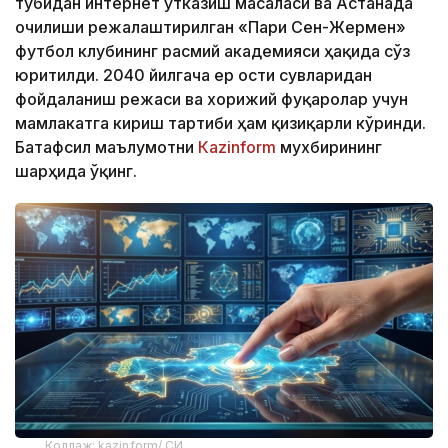
тубидан интернет ўтказиш масаласи ва Астанада
очилиши режалаштирилган «Пари Сен-Жермен»
футбол клубининг расмий академияси ҳақида сўз
юритилди. 2040 йилгача ер ости сувларидан
фойдаланиш режаси ва хорижий фуқаролар учун
мамлакатга кириш тартиби ҳам қизиқарли кўринди.
Батафсил маълумотни
Кazinform
мухбирининг
шарҳида ўқинг.
Коллаж: kazinform/ СИ