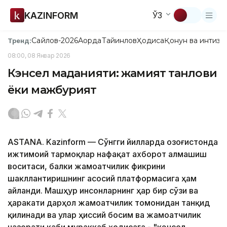
KAZINFORM
ЎЗ
Сайлов-2026
Ақорда
Тайинлов
Ҳодиса
Қонун ва интизо
Тренд:
08:00, 08 Январ 2026
Кэнсел маданияти: жамият танлови
ёки мажбурият
ASTANA. Kazinform — Сўнгги йилларда Қозоғистонда
ижтимоий тармоқлар нафақат ахборот алмашиш
воситаси, балки жамоатчилик фикрини
шакллантиришнинг асосий платформасига ҳам
айланди. Машҳур инсонларнинг ҳар бир сўзи ва
ҳаракати дарҳол жамоатчилик томонидан танқид
қилинади ва улар ҳиссий босим ва жамоатчилик