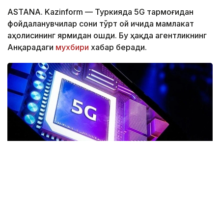
ASTANA. Kazinform — Туркияда 5G тармоғидан
фойдаланувчилар сони тўрт ой ичида мамлакат
аҳолисининг ярмидан ошди. Бу ҳақда агентликнинг
Анқарадаги
мухбири
хабар беради.
Фото: Anadolu ajansı