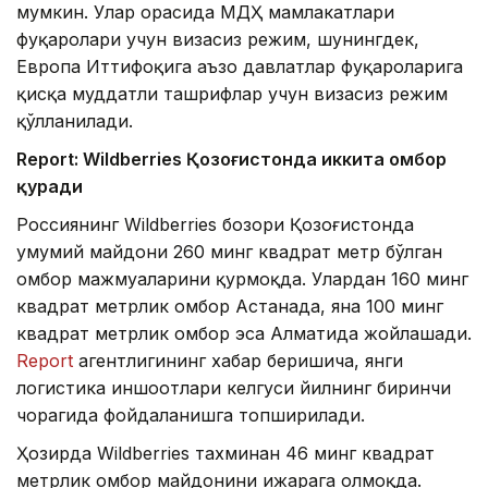
мумкин. Улар орасида МДҲ мамлакатлари
фуқаролари учун визасиз режим, шунингдек,
Европа Иттифоқига аъзо давлатлар фуқароларига
қисқа муддатли ташрифлар учун визасиз режим
қўлланилади.
Report: Wildberries Қозоғистонда иккита омбор
қуради
Россиянинг Wildberries бозори Қозоғистонда
умумий майдони 260 минг квадрат метр бўлган
омбор мажмуаларини қурмоқда. Улардан 160 минг
квадрат метрлик омбор Астанада, яна 100 минг
квадрат метрлик омбор эса Алматида жойлашади.
Report
агентлигининг хабар беришича, янги
логистика иншоотлари келгуси йилнинг биринчи
чорагида фойдаланишга топширилади.
Ҳозирда Wildberries тахминан 46 минг квадрат
метрлик омбор майдонини ижарага олмоқда.