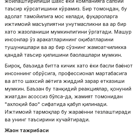
жойлаштирилиши шахс ёки компанияга салбий
таъсир кўрсатишини кўрамиз. Бир томондан, бу
адолат тамойилига мос келади, фуқароларга
ижтимоий масъулиятни унутмасликни ва ҳар бир
хато жазоланиши мумкинлигини ўргатади. Машҳур
инсонлар ўз ҳаракатларининг оқибатларини
тушунишлари ва ҳар бир сўзнинг жамоатчиликка
қандай таъсир қилишини баҳолашлари мумкин.
Бироқ, баъзида битта кичик хато ёки баҳсли баёнот
инсоннинг обрўсига, профессионал мартабасига
ва ҳатто шахсий ҳаётига жиддий зарар етказиши
мумкин. Баъзан бу танқидий реакциялар, қонуний
жиҳатдан асоссиз бўлса-да, жамият томонидан
"ахлоқий баҳо" сифатида қабул қилинади.
Ижтимоий тармоқлар бу жараённи тезлаштиради
ва унинг таъсирини кучайтиради.
Жаҳон тажрибаси