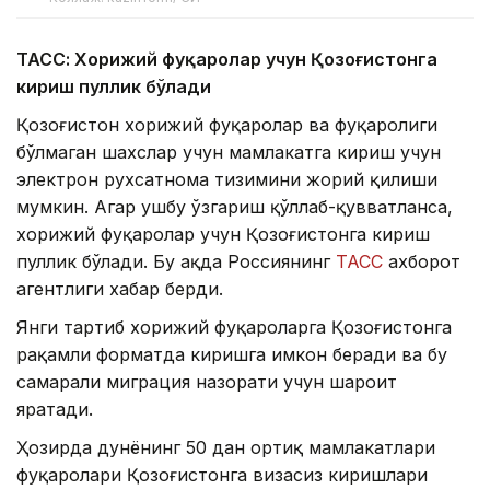
ТАСС: Хорижий фуқаролар учун Қозоғистонга
кириш пуллик бўлади
Қозоғистон хорижий фуқаролар ва фуқаролиги
бўлмаган шахслар учун мамлакатга кириш учун
электрон рухсатнома тизимини жорий қилиши
мумкин. Агар ушбу ўзгариш қўллаб-қувватланса,
хорижий фуқаролар учун Қозоғистонга кириш
пуллик бўлади. Бу ҳақда Россиянинг
ТАСС
ахборот
агентлиги хабар берди.
Янги тартиб хорижий фуқароларга Қозоғистонга
рақамли форматда киришга имкон беради ва бу
самарали миграция назорати учун шароит
яратади.
Ҳозирда дунёнинг 50 дан ортиқ мамлакатлари
фуқаролари Қозоғистонга визасиз киришлари