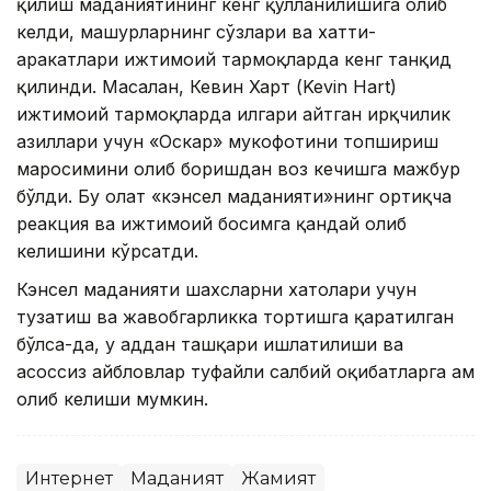
қилиш маданиятининг кенг қўлланилишига олиб
келди, машҳурларнинг сўзлари ва хатти-
ҳаракатлари ижтимоий тармоқларда кенг танқид
қилинди. Масалан, Кевин Харт (Kevin Hart)
ижтимоий тармоқларда илгари айтган ирқчилик
ҳазиллари учун «Оскар» мукофотини топшириш
маросимини олиб боришдан воз кечишга мажбур
бўлди. Бу ҳолат «кэнсел маданияти»нинг ортиқча
реакция ва ижтимоий босимга қандай олиб
келишини кўрсатди.
Кэнсел маданияти шахсларни хатолари учун
тузатиш ва жавобгарликка тортишга қаратилган
бўлса-да, у ҳаддан ташқари ишлатилиши ва
асоссиз айбловлар туфайли салбий оқибатларга ҳам
олиб келиши мумкин.
Интернет
Маданият
Жамият