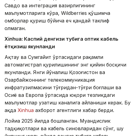
Савдо ва интеграция вазирлигининг
маълумотларига кўра, Wildberries қўшимча
омборлар қуриш бўйича ҳеч қандай таклиф
олмаган.
Xinhuа: Каспий денгизи тубига оптик кабель
ётқизиш якунланди
Ақтау ва Сумгайит ўртасидаги рақамли
автомагистрал қурилишининг энг қийин босқичи
якунланди. Янги йўналиш Қозоғистон ва
Озарбайжоннинг телекоммуникация
инфратузилмасини тўғридан-тўғри боғлаши ва
Осиё ва Европа ўртасида юқори тезликдаги
маълумотлар узатиш каналига айланиши керак. Бу
ҳақда
Xinhua
ахборот агентлиги хабар берди.
Лойиҳа 2025 йилда бошланган. Муҳандислик
тадқиқотлари ва кабель синовларидан сўнг, шу
йилнинг июль ойида денгиз тубига кабель