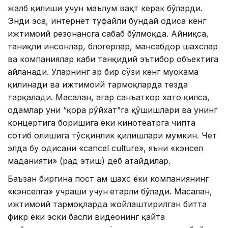
жалб қилиши учун маълум вақт керак бўларди.
Энди эса, интернет туфайли бундай ҳодиса кенг
ижтимоий резонансга сабаб бўлмоқда. Айниқса,
таниқли инсонлар, блогерлар, мансабдор шахслар
ва компаниялар каби танқидий эътибор объектига
айланади. Уларнинг ҳар бир сўзи кенг муҳокама
қилинади ва ижтимоий тармоқларда тезда
тарқалади. Масалан, агар санъаткор хато қилса,
одамлар уни “қора рўйхат”га қўшишлари ва унинг
концертига боришига ёки кинотеатрга чипта
сотиб олишига тўсқинлик қилишлари мумкин. Чет
элда бу ҳодисани «cancel culture», яъни «кэнсел
маданияти» (рад этиш) деб атайдилар.
Баъзан биргина пост ҳам шахс ёки компаниянинг
«кэнселга» учраши учун
етарли бўлади. Масалан,
ижтимоий тармоқларда жойлаштирилган битта
фикр ёки эски баҳсли видеонинг қайта