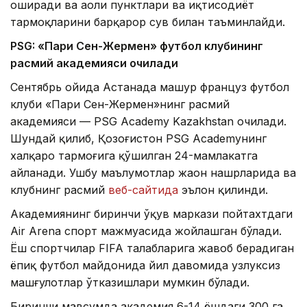
оширади ва аҳоли пунктлари ва иқтисодиёт
тармоқларини барқарор сув билан таъминлайди.
PSG: «Пари Сен-Жермен» футбол клубининг
расмий академияси очилади
Сентябрь ойида Астанада машҳур француз футбол
клуби «Пари Сен-Жермен»нинг расмий
академияси — PSG Academy Kazakhstan очилади.
Шундай қилиб, Қозоғистон PSG Academyнинг
халқаро тармоғига қўшилган 24-мамлакатга
айланади. Ушбу маълумотлар жаҳон нашрларида ва
клубнинг расмий
веб-сайтида
эълон қилинди.
Академиянинг биринчи ўқув маркази пойтахтдаги
Air Arena спорт мажмуасида жойлашган бўлади.
Ёш спортчилар FIFA талабларига жавоб берадиган
ёпиқ футбол майдонида йил давомида узлуксиз
машғулотлар ўтказишлари мумкин бўлади.
Биринчи мавсумда академия 6-14 ёшдаги 300 га