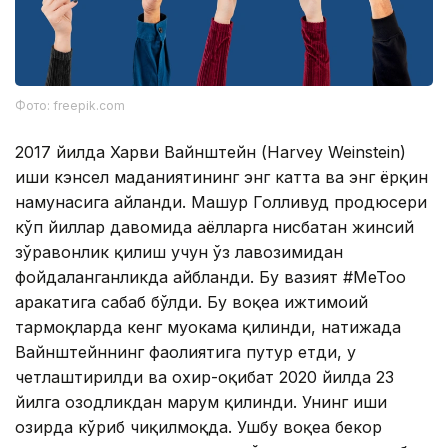
Фото: freepik.com
2017 йилда Харви Вайнштейн (Harvey Weinstein)
иши кэнсел маданиятининг энг катта ва энг ёрқин
намунасига айланди. Машҳур Голливуд продюсери
кўп йиллар давомида аёлларга
нисбатан жинсий
зўравонлик қилиш учун ўз лавозимидан
фойдаланганликда айбланди. Бу вазият #МеТоо
ҳаракатига сабаб бўлди. Бу воқеа ижтимоий
тармоқларда кенг муҳокама қилинди, натижада
Вайнштейннинг фаолиятига путур етди, у
четлаштирилди ва охир-оқибат 2020 йилда 23
йилга озодликдан маҳрум қилинди. Унинг иши
ҳозирда кўриб чиқилмоқда. Ушбу воқеа бекор