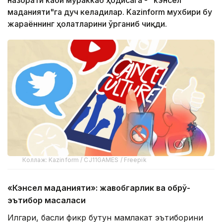
назорати каби мураккаб ҳодисага - "кэнсел
маданияти"га дуч келадилар. Kazinform мухбири бу
жараённинг ҳолатларини ўрганиб чиқди.
Коллаж: Kazinform / CJ11GAMES / Freepik
«Кэнсел маданияти»: жавобгарлик ва обрў-
эътибор масаласи
Илгари, баҳсли фикр бутун мамлакат эътиборини