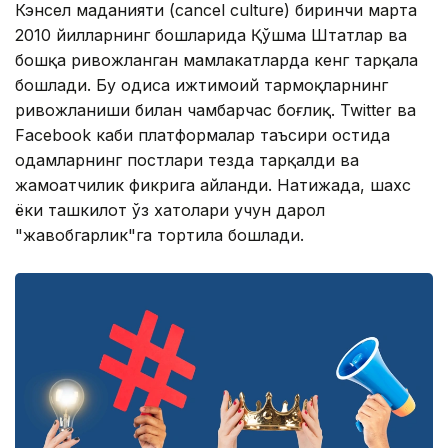
Кэнсел маданияти (cancel culture) биринчи марта
2010 йилларнинг бошларида Қўшма Штатлар ва
бошқа ривожланган мамлакатларда кенг тарқала
бошлади. Бу ҳодиса ижтимоий тармоқларнинг
ривожланиши билан чамбарчас боғлиқ. Twitter ва
Facebook каби платформалар таъсири остида
одамларнинг постлари тезда тарқалди ва
жамоатчилик фикрига айланди. Натижада, шахс
ёки ташкилот ўз хатолари учун дарҳол
"жавобгарлик"га тортила бошлади.