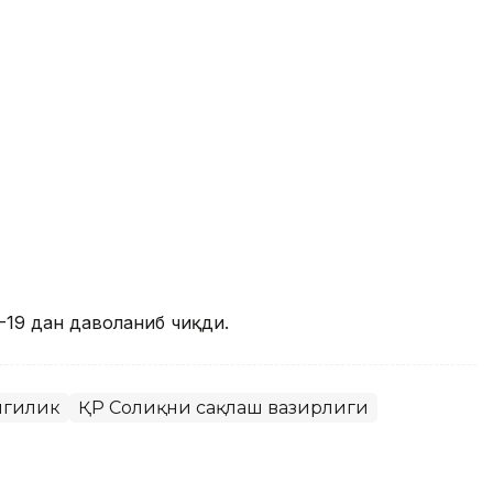
19 дан даволаниб чиқди.
нгилик
ҚР Соғлиқни сақлаш вазирлиги