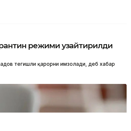
арантин режими узайтирилди
садов тегишли қарорни имзолади, деб хабар