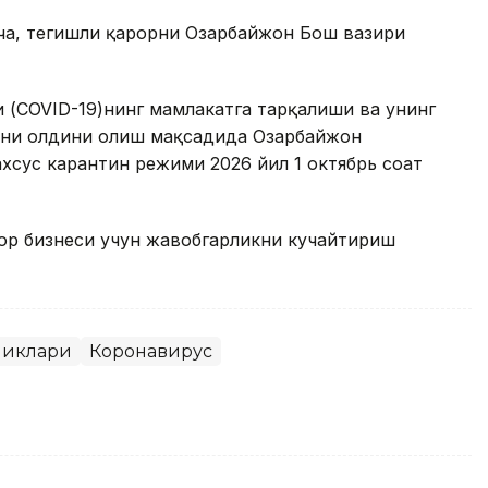
ча, тегишли қарорни Озарбайжон Бош вазири
 (COVID-19)нинг мамлакатга тарқалиши ва унинг
ини олдини олиш мақсадида Озарбайжон
хсус карантин режими 2026 йил 1 октябрь соат
р бизнеси учун жавобгарликни кучайтириш
ликлари
Коронавирус