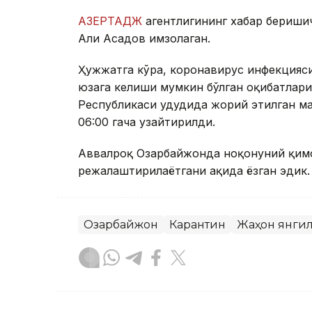
АЗЕРТАДЖ
агентлигининг хабар бериши
Али Асадов имзолаган.
Ҳужжатга кўра, коронавирус инфекцияси
юзага келиши мумкин бўлган оқибатлар
Республикаси ҳудудида жорий этилган ма
06:00 гача узайтирилди.
Аввалроқ Озарбайжонда ноқонуний қимо
режалаштирилаётгани ҳақида ёзган эдик.
Озарбайжон
Карантин
Жаҳон янги