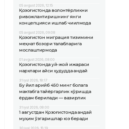
05 avgust 2026, 12:15
Қозоғистонда волонтёрликни
ривожлантиришнинг янги
концепцияси ишлаб чиқилмоқда
05 avgust 2026, 09:08
Қозоғистон миграция тизимини
меҳнат бозори талабларига
мослаштирмоқда
01 avgust 2026, 08:00
Қозоғистонда уй-жой ижараси
нархлари қайси ҳудудда қандай
31 iyul 2026, 18:17
Бу йил қарийб 450 минг болага
мактабга тайёргарлик кўришда
ёрдам берилади — вазирлик
31 iyul 2026, 08:00
1 августдан Қозоғистонда қандай
муҳим ўзгаришлар юз беради
30 iyul 2026, 15:19