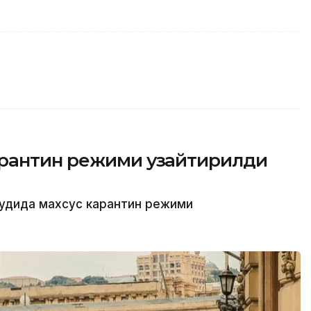
арантин режими узайтирилди
дудида махсус карантин режими