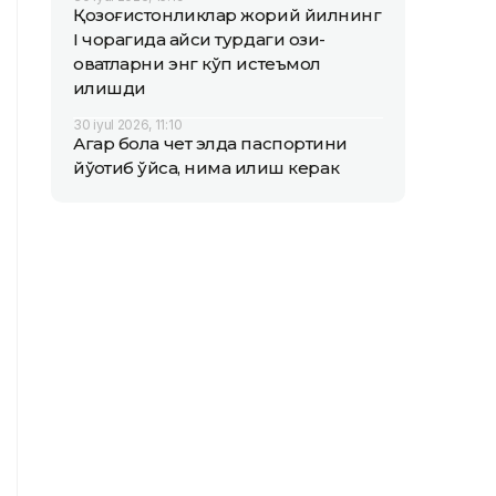
Қозоғистонликлар жорий йилнинг
I чорагида қайси турдаги озиқ-
овқатларни энг кўп истеъмол
қилишди
30 iyul 2026, 11:10
Агар бола чет элда паспортини
йўқотиб қўйса, нима қилиш керак