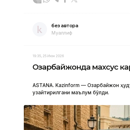
без автора
Муаллиф
19:35, 25 Июн 2026
Озарбайжонда махсус к
ASTANA. Kazinform — Озарбайжон ҳу
узайтирилгани маълум бўлди.