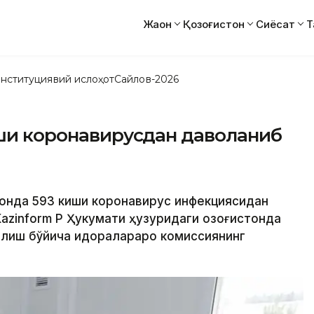
Жаҳон
Қозоғистон
Сиёсат
Т
нституциявий ислоҳот
Сайлов-2026
иши коронавирусдан даволаниб
стонда 593 киши коронавирус инфекциясидан
zinform ҚР Ҳукумати ҳузуридаги Қозоғистонда
олиш бўйича идоралараро комиссиянинг