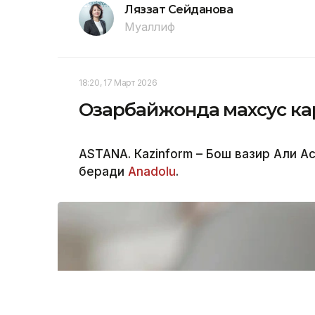
Ляззат Сейданова
Муаллиф
18:20, 17 Март 2026
Озарбайжонда махсус к
ASTANА. Кazinform – Бош вазир Али А
беради
Аnadolu
.