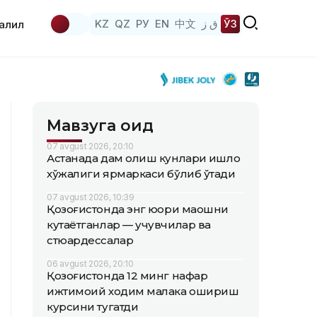
KZ
QZ
РУ
EN
中文
ق ز
ЎЗ
аҳлил
Мавзуга оид
07 avgust 2026, 20:10
Астанада дам олиш кунлари қишлоқ
хўжалиги ярмаркаси бўлиб ўтади
07 avgust 2026, 10:39
Қозоғистонда энг юқори маошни
кутаётганлар — учувчилар ва
стюардессалар
06 avgust 2026, 20:10
Қозоғистонда 12 минг нафар
ижтимоий ходим малака ошириш
курсини тугатди