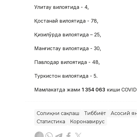
Улитау вилоятида - 4,
Қостанай вилоятида - 78,
Қизилўрда вилоятида – 25,
Манғистау вилоятида - 30,
Павлодар вилоятида - 48,
Туркистон вилоятида - 5.
Мамлакатда жами
1 354 063
киши COVID-
Соғлиқни сақлаш
Тиббиёт
Асосий я
Статистика
Коронавирус