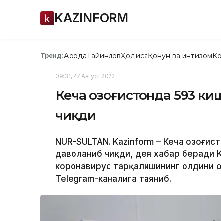
KAZINFORM
Ақорда
Тайинлов
Ҳодиса
Қонун ва интизом
Ко
Тренд:
09:31, 27 Август 2022
Кеча Қозоғистонда 593 к
чиқди
NUR-SULTAN. Kazinform – Кеча Қозоғи
даволаниб чиқди, дея хабар беради Ka
коронавирус тарқалишининг олдини 
Telegram-каналига таяниб.