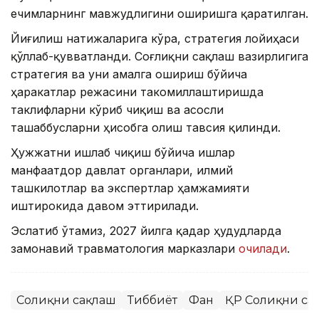
ечимларнинг мавжудлигини оширишга қаратилган.
Йиғилиш натижаларига кўра, стратегия лойиҳаси
қўллаб-қувватланди. Соғлиқни сақлаш вазирлигига
стратегия ва уни амалга ошириш бўйича
ҳаракатлар режасини такомиллаштиришда
таклифларни кўриб чиқиш ва асосли
ташаббусларни ҳисобга олиш тавсия қилинди.
Ҳужжатни ишлаб чиқиш бўйича ишлар
манфаатдор давлат органлари, илмий
ташкилотлар ва экспертлар ҳамжамияти
иштирокида давом эттирилади.
Эслатиб ўтамиз, 2027 йилга қадар ҳудудларда
замонавий травматология марказлари
очилади
.
Соғлиқни сақлаш
Тиббиёт
Фан
ҚР Соғлиқни са