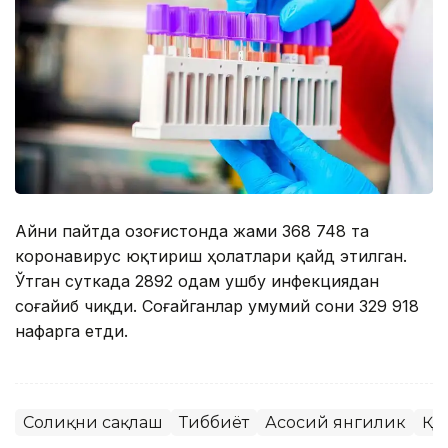
Айни пайтда Қозоғистонда жами 368 748 та
коронавирус юқтириш ҳолатлари қайд этилган.
Ўтган суткада 2892 одам ушбу инфекциядан
соғайиб чиқди. Соғайганлар умумий сони 329 918
нафарга етди.
Соғлиқни сақлаш
Тиббиёт
Асосий янгилик
ҚР