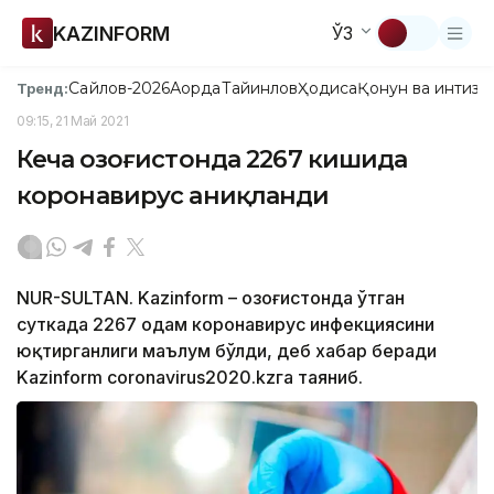
KAZINFORM
ЎЗ
Сайлов-2026
Ақорда
Тайинлов
Ҳодиса
Қонун ва интизо
Тренд:
09:15, 21 Май 2021
Кеча Қозоғистонда 2267 кишида
коронавирус аниқланди
NUR-SULTAN. Kazinform – Қозоғистонда ўтган
суткада 2267 одам коронавирус инфекциясини
юқтирганлиги маълум бўлди, деб хабар беради
Kazinform coronavirus2020.kzга таяниб.