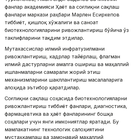
фанлар академияси Ҳаёт ва соғлиқни сақлаш
фанлари маркази раҳбари Марлен Есиркепов
тиббиёт, қишлоқ хўжалиги ва саноат
биотехнологияларини ривожлантириш бўйича ўз
таклифларини тақдим этдилар.
Мутахассислар илмий инфратузилмани
ривожлантириш, кадрлар тайёрлаш, флагман
илмий дастурларни амалга ошириш ва маҳаллий
ишланмаларни самарали жорий этиш
механизмларини шакллантириш масалаларига
алоҳида эътибор қаратдилар.
Соғлиқни сақлаш соҳасида биотехнологияларни
ривожлантириш тиббиёт фанлари, диагностика,
фармацевтика ва ҳаёт фанларининг бошқа
соҳалари учун янги имкониятлар яратади. Бу
мамлакатнинг технологик салоҳиятини
мустаҳкамлаш ва замонавий маҳаллий