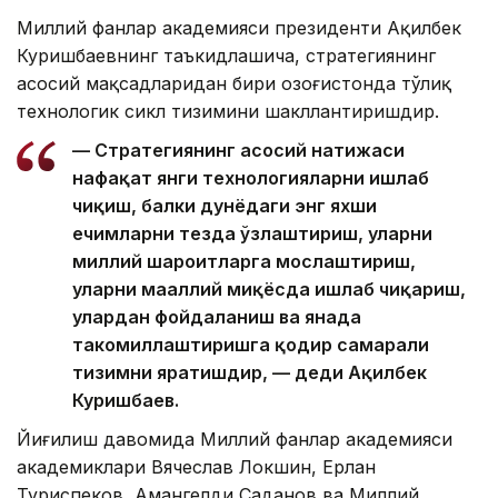
Миллий фанлар академияси президенти Ақилбек
Куришбаевнинг таъкидлашича, стратегиянинг
асосий мақсадларидан бири Қозоғистонда тўлиқ
технологик сикл тизимини шакллантиришдир.
— Стратегиянинг асосий натижаси
нафақат янги технологияларни ишлаб
чиқиш, балки дунёдаги энг яхши
ечимларни тезда ўзлаштириш, уларни
миллий шароитларга мослаштириш,
уларни маҳаллий миқёсда ишлаб чиқариш,
улардан фойдаланиш ва янада
такомиллаштиришга қодир самарали
тизимни яратишдир, — деди Ақилбек
Куришбаев.
Йиғилиш давомида Миллий фанлар академияси
академиклари Вячеслав Локшин, Ерлан
Туриспеков, Амангелди Саданов ва Миллий