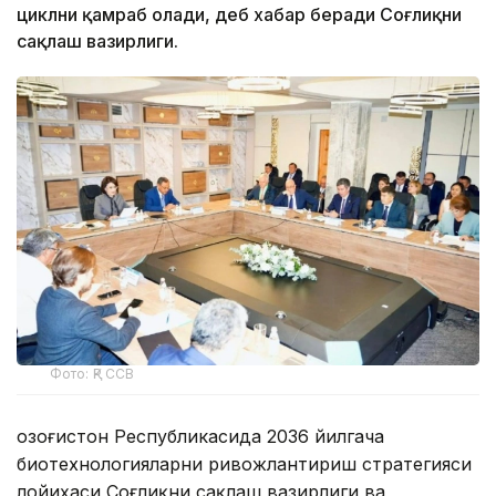
циклни қамраб олади, деб хабар беради Соғлиқни
сақлаш вазирлиги.
Фото: ҚР ССВ
Қозоғистон Республикасида 2036 йилгача
биотехнологияларни ривожлантириш стратегияси
лойиҳаси Соғлиқни сақлаш вазирлиги ва