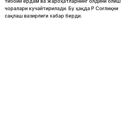
тиббий ёрдам ва жароҳатларнинг олдини олиш
чоралари кучайтирилади. Бу ҳақда ҚР Соғлиқни
сақлаш вазирлиги хабар берди.
Фото: Марказий коммуникациялар хизмати
Бугунги кунда ихтисослашган ёрдам 1500 дан
ортиқ травматолог томонидан кўрсатилмоқда.