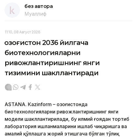
без автора
Муаллиф
11:10, 08 Август 2026
Қозоғистон 2036 йилгача
биотехнологияларни
ривожлантиришнинг янги
тизимини шакллантиради
ASTANА. Кazinform – Қозоғистонда
биотехнологияларни ривожлантиришнинг янги
модели шакллантирилади, бу илмий ғоядан тортиб
лаборатория ишланмаларини ишлаб чиқаришга ва
амалий қўллашга жорий этишгача бўлган тўлиқ