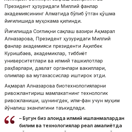
Президент ҳузуридаги Миллий фанлар
академиясининг Алматида бўлиб ўтган қўшма
йиғилишида муҳокама қилинди.
Йиғилишда Соғлиқни сақлаш вазири Ақмарал
Алназарова, Президент ҳузуридаги Миллий
фанлар академияси президенти Ақилбек
Куришбаев, академиклар, тиббиёт
университетлари ва илмий ташкилотлар
раҳбарлари, давлат органлари вакиллари,
олимлар ва мутахассислар иштирок этди.
Ақмарал Алназарова биотехнологияларни
ривожлантириш мамлакатнинг технологик
ривожланиши, шунингдек, илм-фан учун муҳим
йўналиш эканлигини таъкидлади.
– Бугун биз алоҳида илмий ишланмалардан
билим ва технологиялар реал амалиётда