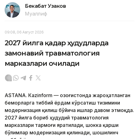
Бекабат Узаков
Муаллиф
09:08, 06 Август 2026
2027 йилга қадар ҳудудларда
замонавий травматология
марказлари очилади
ASTANА. Кazinform — Қозоғистонда жароҳатланган
беморларга тиббий ёрдам кўрсатиш тизимини
модернизация қилиш бўйича ишлар давом этмоқда.
2027 йилга бориб ҳудудий травматология
марказлари тармоғи яратилади, шокка қарши
бўлимлар модернизация қилинади, шошилинч