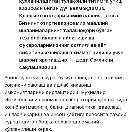
қўлланиладиган тўлақонли тизимга ўтиш
вазифаси билан дуч келмоқдамиз.
Қозоғистон юқори илмий салоҳиятга эга.
Бизнинг ҳозирги вазифамиз маҳаллий
ишланмаларнинг талаб юқори бўлган
технологияларга айланиши ва
фуқароларимизнинг соғлиғи ва ҳаёт
сифатини яхшилашга хизмат қилиши учун
шароит яратишдир, — деди Соғлиқни
сақлаш вазири.
Унинг сўзларига кўра, бу йўналишда фан, таълим,
соғлиқни сақлаш ва ишлаб чиқариш
имкониятларини бирлаштириш муҳимдир.
Истиқболли ишланмалар лаборатория даражасида
қолиб кетмаслиги, балки диагностика, даволаш,
ишлаб чиқариш ва инсон ҳаётига бевосита таъсир
кўрсатадиган бошқа соҳаларда амалий
қўлланилиши керак.