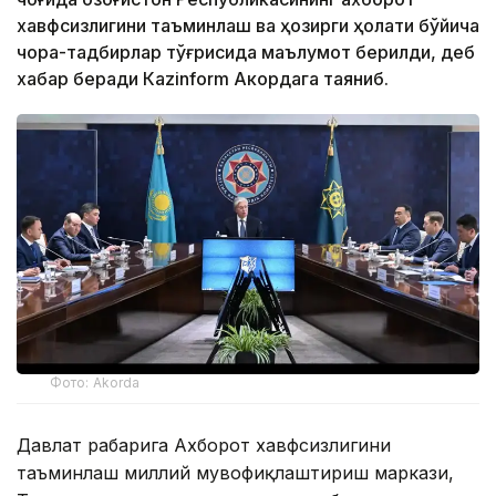
хавфсизлигини таъминлаш ва ҳозирги ҳолати бўйича
чора-тадбирлар тўғрисида маълумот берилди, деб
хабар беради Каzinform Акордага таяниб.
Фото: Akorda
Давлат раҳбарига Ахборот хавфсизлигини
таъминлаш миллий мувофиқлаштириш маркази,