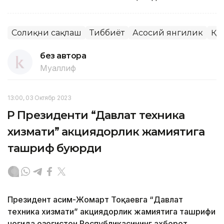
Соғлиқни сақлаш
Тиббиёт
Асосий янгилик
ҚР
без автора
Муаллиф
13:00, 03 Октябр 2023
ҚР Президенти “Давлат техника
хизмати” акциядорлик жамиятига
ташриф буюрди
Президент Қасим-Жомарт Тоқаевга “Давлат
техника хизмати” акциядорлик жамиятига ташрифи
чоғида Қозоғистон Республикасининг ахборот