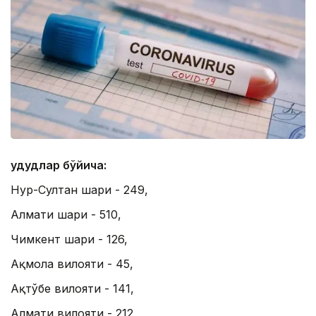
Ҳудудлар бўйича:
Нур-Султан шаҳри - 249,
Алмати шаҳри - 510,
Чимкент шаҳри - 126,
Ақмола вилояти - 45,
Ақтўбе вилояти - 141,
Алмати вилояти - 212,