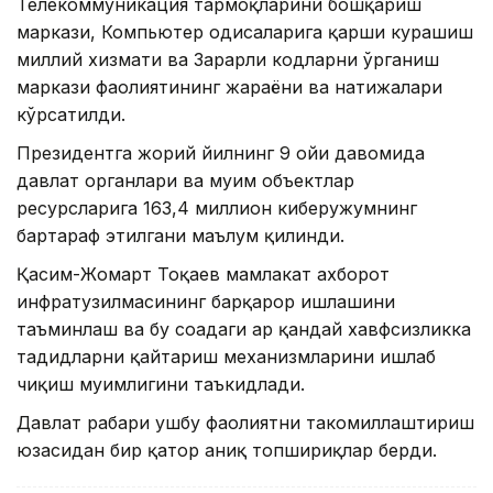
Телекоммуникация тармоқларини бошқариш
маркази, Компьютер ҳодисаларига қарши курашиш
миллий хизмати ва Зарарли кодларни ўрганиш
маркази фаолиятининг жараёни ва натижалари
кўрсатилди.
Президентга жорий йилнинг 9 ойи давомида
давлат органлари ва муҳим объектлар
ресурсларига 163,4 миллион киберҳужумнинг
бартараф этилгани маълум қилинди.
Қасим-Жомарт Тоқаев мамлакат ахборот
инфратузилмасининг барқарор ишлашини
таъминлаш ва бу соҳадаги ҳар қандай хавфсизликка
таҳдидларни қайтариш механизмларини ишлаб
чиқиш муҳимлигини таъкидлади.
Давлат раҳбари ушбу фаолиятни такомиллаштириш
юзасидан бир қатор аниқ топшириқлар берди.