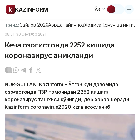
KAZINFORM
ЎЗ
Сайлов-2026
Ақорда
Тайинлов
Ҳодиса
Қонун ва интизо
Тренд:
08:31, 30 Сентябр 2021
Кеча Қозоғистонда 2252 кишида
коронавирус аниқланди
NUR-SULTAN. Kazinform – Ўтган кун давомида
Қозоғистонда ПЗР томонидан 2252 кишига
коронавирус ташхиси қўйилди, деб хабар беради
Kazinform coronavirus2020.kzга асосланиб.