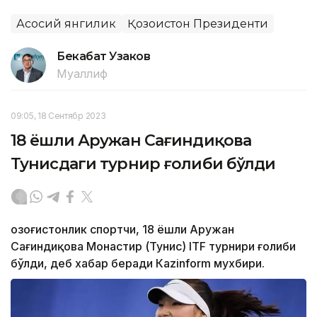
Асосий янгилик
Қозоғистон Президенти
Бекабат Узаков
Муаллиф
09:05, 18 Сентябр 2023
18 ёшли Аружан Сағиндиқова
Тунисдаги турнир ғолиби бўлди
Қозоғистонлик спортчи, 18 ёшли Аружан
Сағиндиқова Монастир (Тунис) ITF турнири ғолиби
бўлди, деб хабар беради Каzinform мухбири.