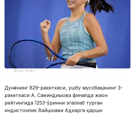
Фото: ktf.kz
Дунёнинг 829-ракеткаси, ушбу мусобақанинг 3-
ракеткаси А. Саөиндиыова финалда жаҳон
рейтингида 1253-ўринни эгаллаб турган
ҳиндистонлик Вайшнави Адкарга қарши
чемпионлик учун кураш олиб борди.
Биринчи партия кескин курашлар остида ўтди,