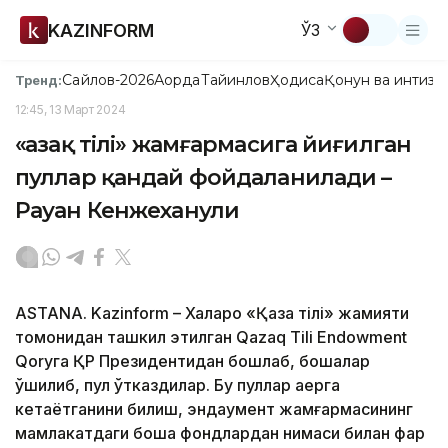
KAZINFORM
ЎЗ
Сайлов-2026
Ақорда
Тайинлов
Ҳодиса
Қонун ва интизо
Тренд:
12:45, 13 Март 2024
«Қазақ тілі» жамғармасига йиғилган
пуллар қандай фойдаланилади –
Рауан Кенжеханули
ASTANA. Kazinform – Халқаро «Қазақ тілі» жамияти
томонидан ташкил этилган Qazaq Tili Endowment
Qoryга ҚР Президентидан бошлаб, бошқалар
қўшилиб, пул ўтказдилар. Бу пуллар қаерга
кетаётганини билиш, эндаумент жамғармасининг
мамлакатдаги бошқа фондлардан нимаси билан фарқ