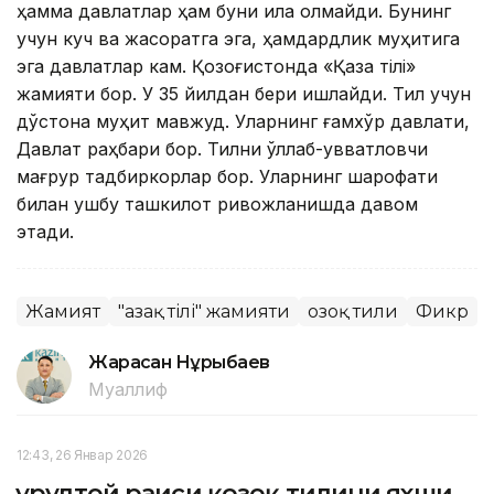
ҳамма давлатлар ҳам буни қила олмайди. Бунинг
учун куч ва жасоратга эга, ҳамдардлик муҳитига
эга давлатлар кам. Қозоғистонда «Қазақ тілі»
жамияти бор. У 35 йилдан бери ишлайди. Тил учун
дўстона муҳит мавжуд. Уларнинг ғамхўр давлати,
Давлат раҳбари бор. Тилни қўллаб-қувватловчи
мағрур тадбиркорлар бор. Уларнинг шарофати
билан ушбу ташкилот ривожланишда давом
этади.
Жамият
"Қазақ тілі" жамияти
Қозоқ тили
Фикр
Жарасқан Нұрыбаев
Муаллиф
12:43, 26 Январ 2026
Қурултой раиси қозоқ тилини яхши