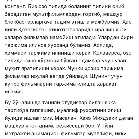
контент. Биз қозоқ тилида боланинг тилини очиб
берадиган мультфильмлардан тортиб, машҳур
блокбастерларгача тақдим этишга мажбурмиз. Ҳар
йили Қозоғистон кинотеатрларида қирққа яқин янги
халқаро фильмлар намойиш этилади. Улардан бири
таржима қилинса хурсанд бўламиз. Аслида,
ҳаммаси таржима қилиниши керак. Қолаверса, қозоқ
тилида кино кўрмоқчи бўлган одамлар учун қулай
муҳит яратилиши керак. Чунки ҳозир таржима
фильмлар ноқулай вақтда қўйилади. Шунинг учун
кўпроқ фильмларни таржима қилишга ҳаракат
қиламиз.
Бу йўналишда таниқли студиялар билан якка
тартибда гаплашиб, муаллиф рухсатини олиш
йўлида ишлаяпмиз. Масалан, Хаяо Миядзаки деган
машҳур япон аниме режиссёри бор. У тўлиқ
метражли анимацион фильмлар муаллифи, икки