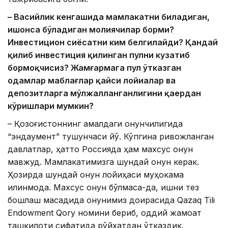
– Васийлик кенгашида мамлакатни биладиган,
ишонса бўладиган молиячилар борми?
Инвести
цион сиёсатни ким белгилайди? Қандай
қилиб инвестиция қилинган пулни кузатиб
бормоқчисиз? Жамғармага пул ўтказган
одамлар маблағлар қайси лойиҳалар ва
депозитларга мўлжалланганлигини қаердан
кўришлари мумкин?
– Қозоғистоннинг амалдаги қонунчилигида
“эндаумент” тушунчаси йўқ. Кўпгина ривожланган
давлатлар, ҳатто Россияда ҳам махсус қонун
мавжуд. Мамлакатимизга шундай қонун керак.
Ҳозирда шундай қонун лойиҳаси муҳокама
қилинмоқда. Махсус қонун бўлмаса-да, ишни тез
бошлаш мақсадида қонунимиз доирасида Qazaq Tili
Endowment Qory номини бериб, оддий жамоат
ташкилоти сифатида рўйхатдан ўтказдик.