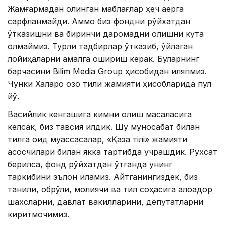
Жамғармадан олинган маблағлар ҳеч қаерга
сарфланмайди. Аммо биз фондни рўйхатдан
ўтказишни ва биринчи даромадни олишни кута
олмаймиз. Турли тадбирлар ўтказиб, ўйлаган
лойиҳаларни амалга ошириш керак. Буларнинг
барчасини Bilim Media Group ҳисобидан қиляпмиз.
Чунки Халқаро қозоқ тили жамияти ҳисобларида пул
йўқ.
Васийлик кенгашига кимни олиш масаласига
келсак, биз тавсия қилдик. Шу муносабат билан
тилга оид муассасалар, «Қазақ тілі» жамияти
асосчилари билан якка тартибда учрашдик. Рухсат
берилса, фонд рўйхатдан ўтганда унинг
таркибини эълон қиламиз. Айтганингиздек, биз
таниқли, обрўли, молиячи ва тил соҳасига алоқадор
шахсларни, давлат вакилларини, депутатларни
киритмоқчимиз.