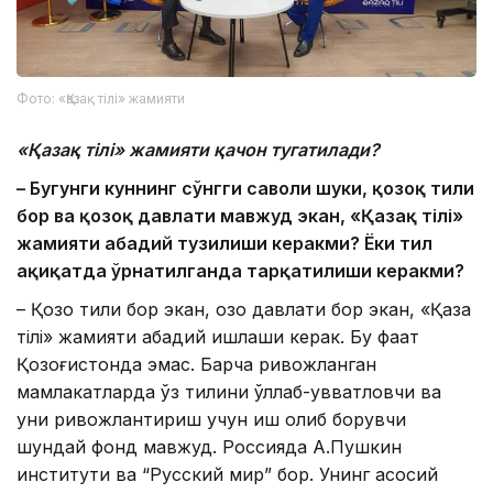
Фото: «Қазақ тілі» жамияти
«Қазақ тілі» жамияти қачон тугатилади?
– Бугунги куннинг сўнгги саволи шуки, қозоқ тили
бор ва қозоқ давлати мавжуд экан, «Қазақ тілі»
жамияти абадий тузилиши керакми? Ёки тил
ҳақиқатда ўрнатилганда тарқатилиши керакми?
– Қозоқ тили бор экан, қозоқ давлати бор экан, «Қазақ
тілі» жамияти абадий ишлаши керак. Бу фақат
Қозоғистонда эмас. Барча ривожланган
мамлакатларда ўз тилини қўллаб-қувватловчи ва
уни ривожлантириш учун иш олиб борувчи
шундай фонд мавжуд. Россияда А.Пушкин
институти ва “Русский мир” бор. Унинг асосий