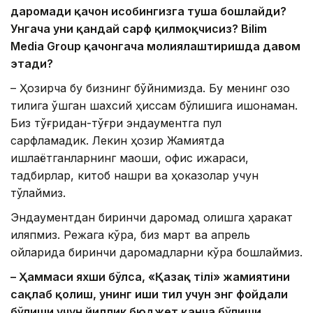
даромади қачон ҳисобингизга туша бошлайди?
Унгача уни қандай сарф қилмоқчисиз? Bilim
Media Group қачонгача молиялаштиришда давом
этади?
– Ҳозирча бу бизнинг бўйнимизда. Бу менинг қозоқ
тилига қўшган шахсий ҳиссам бўлишига ишонаман.
Биз тўғридан-тўғри эндаументга пул
сарфламадик. Лекин ҳозир Жамиятда
ишлаётганларнинг маоши, офис ижараси,
тадбирлар, китоб нашри ва ҳоказолар учун
тўлаймиз.
Эндаументдан биринчи даромад олишга ҳаракат
қиляпмиз. Режага кўра, биз март ва апрель
ойларида биринчи даромадларни кўра бошлаймиз.
– Ҳаммаси яхши бўлса, «Қазақ тілі» жамиятини
сақлаб қолиш, унинг иши тил учун энг фойдали
бўлиши учун йиллик бюджет қанча бўлиши