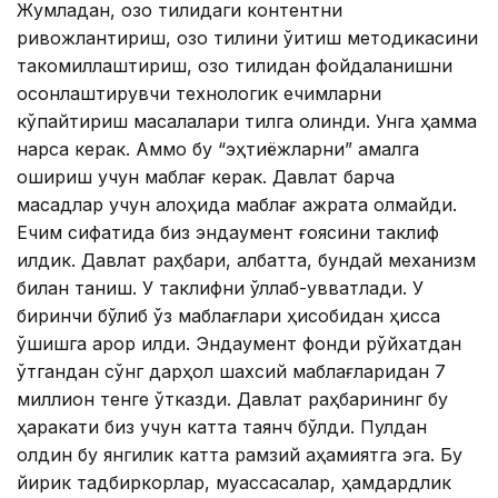
Жумладан, қозоқ тилидаги контентни
ривожлантириш, қозоқ тилини ўқитиш методикасини
такомиллаштириш, қозоқ тилидан фойдаланишни
осонлаштирувчи технологик ечимларни
кўпайтириш масалалари тилга олинди. Унга ҳамма
нарса керак. Аммо бу “эҳтиёжларни” амалга
ошириш учун маблағ керак. Давлат барча
мақсадлар учун алоҳида маблағ ажрата олмайди.
Ечим сифатида биз эндаумент ғоясини таклиф
қилдик. Давлат раҳбари, албатта, бундай механизм
билан таниш. У таклифни қўллаб-қувватлади. У
биринчи бўлиб ўз маблағлари ҳисобидан ҳисса
қўшишга қарор қилди. Эндаумент фонди рўйхатдан
ўтгандан сўнг дарҳол шахсий маблағларидан 7
миллион тенге ўтказди. Давлат раҳбарининг бу
ҳаракати биз учун катта таянч бўлди. Пулдан
олдин бу янгилик катта рамзий аҳамиятга эга. Бу
йирик тадбиркорлар, муассасалар, ҳамдардлик