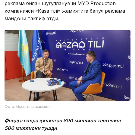
реклама билан шуғулланувчи MYD Production
компанияси «Қазақ тілі» жамиятига бепул реклама
майдони таклиф этди.
Фото: «Қазақ тілі» жамияти
Фондга ваъда қилинган 800 миллион тенге
нинг
500 миллион
и тушди