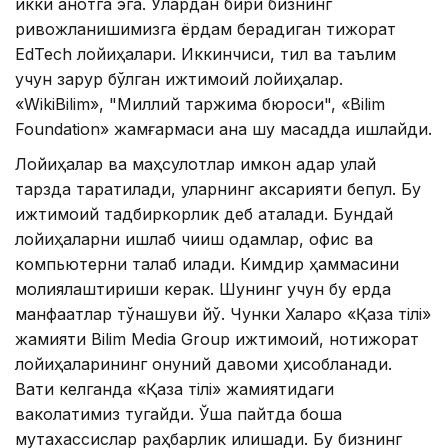
икки қанотга эга. Улардан бири бизнинг
ривожланишимизга ёрдам берадиган тижорат
EdTech лойиҳалари. Иккинчиси, тил ва таълим
учун зарур бўлган ижтимоий лойиҳалар.
«WikiBilim», "Миллий таржима бюроси", «Bilim
Foundation» жамғармаси ана шу мақсадда ишлайди.
Лойиҳалар ва маҳсулотлар имкон қадар қулай
тарзда тарқатилади, уларнинг аксарияти бепул. Бу
ижтимоий тадбиркорлик деб аталади. Бундай
лойиҳаларни ишлаб чиқиш одамлар, офис ва
компьютерни талаб қилади. Кимдир ҳаммасини
молиялаштириши керак. Шунинг учун бу ерда
манфаатлар тўқнашуви йўқ. Чунки Халқаро «Қазақ тілі»
жамияти Bilim Media Group ижтимоий, нотижорат
лойиҳаларининг қонуний давоми ҳисобланади.
Вақти келганда «Қазақ тілі» жамиятидаги
ваколатимиз тугайди. Ўша пайтда бошқа
мутахассислар раҳбарлик қилишади. Бу бизнинг