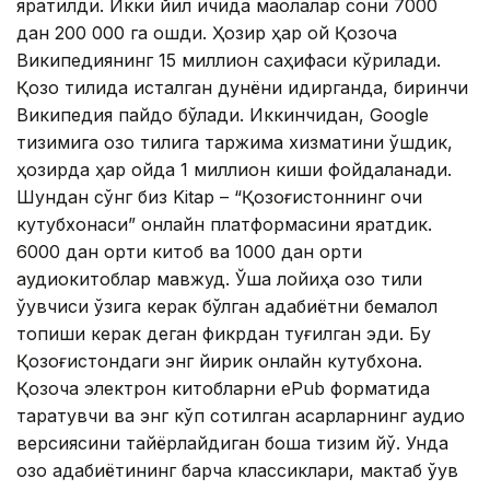
яратилди. Икки йил ичида мақолалар сони 7000
дан 200 000 га ошди. Ҳозир ҳар ой Қозоқча
Википедиянинг 15 миллион саҳифаси кўрилади.
Қозоқ тилида исталган дунёни қидирганда, биринчи
Википедия пайдо бўлади. Иккинчидан, Google
тизимига қозоқ тилига таржима хизматини қўшдик,
ҳозирда ҳар ойда 1 миллион киши фойдаланади.
Шундан сўнг биз Kitap – “Қозоғистоннинг очиқ
кутубхонаси” онлайн платформасини яратдик.
6000 дан ортиқ китоб ва 1000 дан ортиқ
аудиокитоблар мавжуд. Ўша лойиҳа қозоқ тили
ўқувчиси ўзига керак бўлган адабиётни бемалол
топиши керак деган фикрдан туғилган эди. Бу
Қозоғистондаги энг йирик онлайн кутубхона.
Қозоқча электрон китобларни ePub форматида
тарқатувчи ва энг кўп сотилган асарларнинг аудио
версиясини тайёрлайдиган бошқа тизим йўқ. Унда
қозоқ адабиётининг барча классиклари, мактаб ўқув