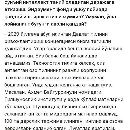
сун
ъий интеллект таний оладиган даражага
етказиш. Эндаумент фонди ушбу лойиҳада
қандай иштирок этиши мумкин? Умуман, ўша
лойиҳанинг бугунги аҳволи қандай?
– 2029 йилгача қабул қилинган Давлат тилини
ривожлантириш концепцияси бизга тегишли
ҳужжатдир. Улар орасида бешта асосий йўналиш
қайд этилган. Биз барча беш йўналишда
қатнашамиз. Технология тилига келсак, сиз
айтаётган қозоқ тилининг рақамли корпусини
шакллантириш ишлари анча йиллар аввал
бошланган. Унда қўлдан келганча қатнашяпмиз.
Масалан, Ахмет ​​Байтурсинули номидаги
Тилшунослик институти у ерда кўплаб матнларни
тўпламоқда. Шунингдек, бизнинг ихтиёримизда
сақланадиган катта миқдордаги матнлар мавжуд.
100 та дарслик таржима қилинган, инглиз ва қозоқча
версиялари сақланиб қолган. Луғатлар яратилди.