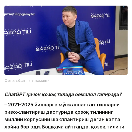
Фото: «Қазақ тілі» жамияти
ChatGPT қачон қозоқ тилида бемалол гапиради?
– 2021-2025 йилларга мўлжалланган тилларни
ривожлантириш дастурида қозоқ тилининг
миллий корпусини шакллантириш деган катта
лойиҳа бор эди. Бошқача айтганда, қозоқ тилини