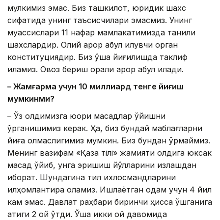
мулкимиз эмас. Биз ташкилот, юридик шахс
сифатида унинг таъсисчилари эмасмиз. Унинг
муассислари 11 нафар мамлакатимизда таниқли
шахслардир. Олий қарор қабул қилувчи орган
конституциядир. Биз ўша йиғилишда таклиф
қиламиз. Овоз бериш орқали қарор қабул қилади.
– Жамғарма учун 10 миллиард тенге йиғиш
мумкинми?
– Ўз олдимизга юқори мақсадлар қўйишни
ўрганишимиз керак. Ҳа, биз бундай маблағларни
йиға олмаслигимиз мумкин. Биз бундан қўрқмаймиз.
Менинг вазифам «Қазақ тілі» жамияти олдига юксак
мақсад қўйиб, унга эришиш йўлларини излашдан
иборат. Шундагина тил ихлосмандларини
илҳомлантира оламиз. Ишлаётган одам учун 4 йил
кам эмас. Давлат раҳбари биринчи ҳисса қўшганига
атиги 2 ой ўтди. Ўша икки ой давомида