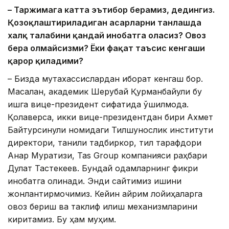
– Таржимага катта эътибор берамиз, дедингиз.
Қозоқлаштириладиган асарларни танлашда
халқ талабини қандай инобатга оласиз? Овоз
бера олмайсизми? Ёки фақат таъсис кенгаши
қарор қиладими?
– Бизда мутахассислардан иборат кенгаш бор.
Масалан, академик Шерубай Қурманбайули бу
ишга вице-президент сифатида қўшилмоқда.
Қолаверса, икки вице-президентдан бири Ахмет ​​
Байтурсинули номидаги Тилшунослик институти
директори, таниқли тадбиркор, тил тарафдори
Анар Муратқизи, Tas Group компанияси раҳбари
Дулат Тастекеев. Бундай одамларнинг фикри
инобатга олинади. Энди сайтимиз ишини
жонлантирмоқчимиз. Кейин айрим лойиҳаларга
овоз бериш ва таклиф қилиш механизмларини
киритамиз. Бу ҳам муҳим.