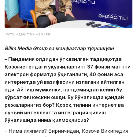
Фото: «Қазақ тілі» жамияти
Bilim Media Group ва манфаатлар тўқнашуви
–
Пандемия олдидан ўтказилган тадқиқотда
Қозоғистондаги ўқувчиларнинг 37 фоизи матнни
электрон форматда ўқиганлиги, 40 фоизи эса
интернетда уй вазифасини излагани айтилган
эди. Айтиш мумкинки, пандемиядан кейин бу
кўрсаткич кескин ошди. Бу йўналишда қандай
режаларингиз бор? Қозоқ тилини интернет ва
сун
ъий интеллектга интеграция қилиш
йўналишида нима қилмоқчисиз?
– Нима қиляпмиз? Биринчидан, Қозоқча Википедия