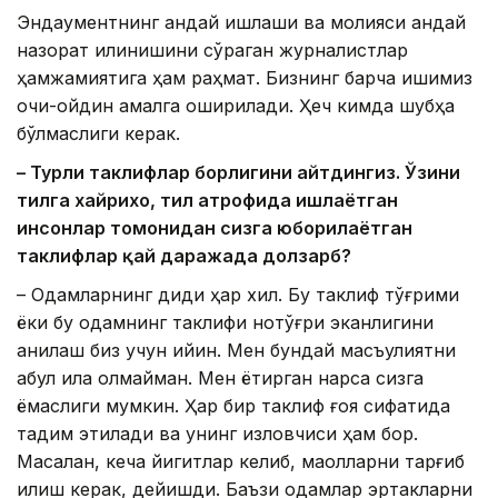
Эндаументнинг қандай ишлаши ва молияси қандай
назорат қилинишини сўраган журналистлар
ҳамжамиятига ҳам раҳмат. Бизнинг барча ишимиз
очиқ-ойдин амалга оширилади. Ҳеч кимда шубҳа
бўлмаслиги керак.
– Турли таклифлар борлигини айтдингиз. Ўзини
тилга хайрихоҳ, тил атрофида ишлаётган
инсонлар томонидан сизга юборилаётган
таклифлар қай даражада долзарб?
– Одамларнинг диди ҳар хил. Бу таклиф тўғрими
ёки бу одамнинг таклифи нотўғри эканлигини
аниқлаш биз учун қийин. Мен бундай масъулиятни
қабул қила олмайман. Мен ёқтирган нарса сизга
ёқмаслиги мумкин. Ҳар бир таклиф ғоя сифатида
тақдим этилади ва унинг изловчиси ҳам бор.
Масалан, кеча йигитлар келиб, мақолларни тарғиб
қилиш керак, дейишди. Баъзи одамлар эртакларни