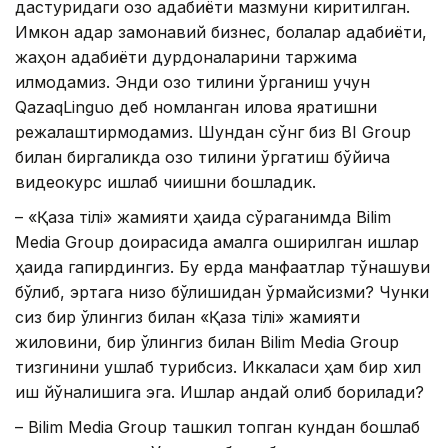
дастуридаги қозоқ адабиёти мазмуни киритилган.
Имкон қадар замонавий бизнес, болалар адабиёти,
жаҳон адабиёти дурдоналарини таржима
қилмоқдамиз. Энди қозоқ тилини ўрганиш учун
QazaqLinguo деб номланган илова яратишни
режалаштирмоқдамиз. Шундан сўнг биз BI Group
билан биргаликда қозоқ тилини ўргатиш бўйича
видеокурс ишлаб чиқишни бошладик.
– «Қазақ тілі» жамияти ҳақида сўраганимда Bilim
Media Group доирасида амалга оширилган ишлар
ҳақида гапирдингиз. Бу ерда манфаатлар тўқнашуви
бўлиб, эртага низо бўлишидан қўрқмайсизми? Чунки
сиз бир қўлингиз билан «Қазақ тілі» жамияти
жиловини, бир қўлингиз билан Bilim Media Group
тизгинини ушлаб турибсиз. Иккаласи ҳам бир хил
иш йўналишига эга. Ишлар қандай олиб борилади?
– Bilim Media Group ташкил топган кундан бошлаб