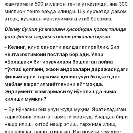
жамғармага 500 миллион тенге ўтказилди, яна 300
миллион тенге ваъда қилинди. Шу суръатда давом
этсак, кўзлаган манзилимизга етиб борамиз.
Disney бу йил ўз маблағи ҳисобидан қозоқ тилида
учта фил
ьм тақдим этишни режалаштирган
– Келинг, кино саноати ҳақида гапирайлик. Бир
нечта ижтимоий постлар бор эди. Улар
«Болашақ» битирувчилари бошлаган лойиҳа
тўхтаб қолгани, жаҳон андозалари даражасидаги
фил
ьмларни таржима қилиш учун бюджетдан
маблағ ажратилмаётганини айт
моқда.
Эндаумент жамғармаси бу
йўналишда нима
қилиши мумкин?
– Бу йўналиш биз учун жуда муҳим. Яратиладиган
таркибнинг иккита тармоғи мавжуд. Улардан бири
нашр қилиш, китоб нашр этиш, таржима қилиш,
дарсликлар нашр этишдир. Иккинчиси - медиа-