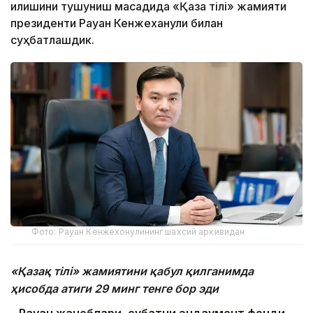
қилишини тушуниш мақсадида «Қазақ тілі» жамияти
президенти Рауан Кенжеханули билан
суҳбатлашдик.
Фото: Рауан Кенжехонулининг шахсий архивидан
«Қазақ тілі» жамиятини қабул қилганимда
ҳисобда атиги 29 минг тенге бор эди