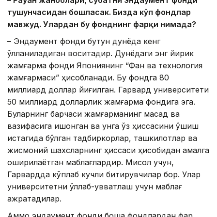
– Ра
уан жаноблари, суҳбатни эндаумент фонди
тушунчасидан бошласак. Бизда кўп
фондлар
мавжуд. Улар
дан бу фонднинг фарқ
и нима
да?
– Эндаумент фонди бутун дунёда кенг
қўлланиладиган воситадир. Дунёдаги энг йирик
жамғарма фонди Япониянинг “Фан ва технология
жамғармаси” ҳисобланади. Бу фондга 80
миллиард доллар йиғилган. Гарвард университети
50 миллиард долларлик жамғарма фондига эга.
Буларнинг барчаси жамғарманинг мақсад ва
вазифасига ишонган ва унга ўз ҳиссасини қўшиш
истагида бўлган тадбиркорлар, ташкилотлар ва
жисмоний шахсларнинг ҳиссаси ҳисобидан амалга
оширилаётган маблағлардир. Мисол учун,
Гарвардда кўплаб кучли битирувчилар бор. Улар
университетни қўллаб-қувватлаш учун маблағ
ажратадилар.
Аммо эндаумент фонди бошқа фондлардан фарқ