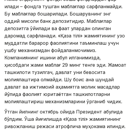
қилади – фондга тушган маблағлар сарфланмайди.
Бу маблағлар бошқарилади. Бошқарувнинг энг
оддий мисоли банк депозитидир. Маблағлар
депозитга қўйилади ва фақат улардан олинган
даромад сарфланади. «Қазақ тілі» жамиятининг узоқ
муддатли барқарор фаолиятини таъминлаш учун
ушбу механизмдан фойдаланмоқчимиз.
Компаниянинг ишини қабул қилганимизда,
ҳисобдаги жами маблағ 29 минг тенге эди. Жамоат
ташкилоти тузилгач, давлат уни бевосита
молиялаштира олмайди. Шу боис ана шундай
давлат ва ижтимоий аҳамиятга молик мақсадлар
йўлида фаолият юритаётган ташкилотларни
молиялаштириш механизмларини ўрганиб чиқдик.
Ўтган йилнинг октябрь ойида Президент қабулида
бўлдим. Ўша йиғилишда «Қазақ тілі» жамиятининг
ривожланиш режаси атрофлича муҳокама қилинди.