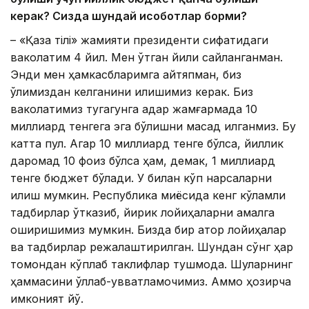
керак? Сизда шундай ҳисоботлар борми?
– «Қазақ тілі» жамияти президенти сифатидаги
ваколатим 4 йил. Мен ўтган йили сайланганман.
Энди мен ҳамкасбларимга айтяпман, биз
қўлимиздан келганини қилишимиз керак. Биз
ваколатимиз тугагунга қадар жамғармада 10
миллиард тенгега эга бўлишни мақсад қилганмиз. Бу
катта пул. Агар 10 миллиард тенге бўлса, йиллик
даромад 10 фоиз бўлса ҳам, демак, 1 миллиард
тенге бюджет бўлади. У билан кўп нарсаларни
қилиш мумкин. Республика миқёсида кенг кўламли
тадбирлар ўтказиб, йирик лойиҳаларни амалга
оширишимиз мумкин. Бизда бир қатор лойиҳалар
ва тадбирлар режалаштирилган. Шундан сўнг ҳар
томондан кўплаб таклифлар тушмоқда. Шуларнинг
ҳаммасини қўллаб-қувватламоқчимиз. Аммо ҳозирча
имконият йўқ.