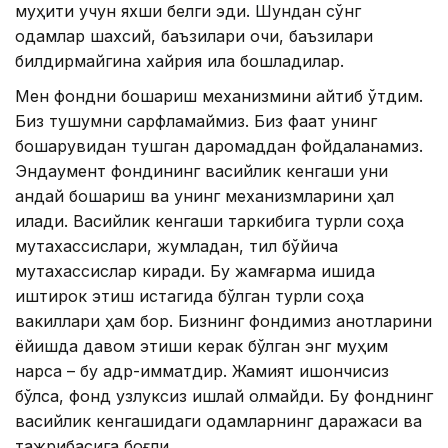
муҳити учун яхши белги эди. Шундан сўнг
одамлар шахсий, баъзилари очиқ, баъзилари
билдирмайгина хайрия қила бошладилар.
Мен фондни бошқариш механизмини айтиб ўтдим.
Биз тушумни сарфламаймиз. Биз фақат унинг
бошқарувидан тушган даромаддан фойдаланамиз.
Эндаумент фондининг васийлик кенгаши уни
қандай бошқариш ва унинг механизмларини ҳал
қилади. Васийлик кенгаши таркибига турли соҳа
мутахассислари, жумладан, тил бўйича
мутахассислар киради. Бу жамғарма ишида
иштирок этиш истагида бўлган турли соҳа
вакиллари ҳам бор. Бизнинг фондимиз қанотларини
ёйишда давом этиши керак бўлган энг муҳим
нарса – бу қадр-қимматдир. Жамият ишончисиз
бўлса, фонд узлуксиз ишлай олмайди. Бу фонднинг
васийлик кенгашидаги одамларнинг даражаси ва
тажрибасига боғлиқ.