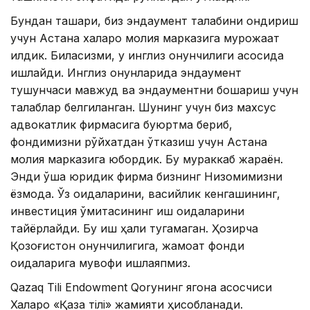
Бундан ташқари, биз эндаумент талабини қондириш
учун Астана халқаро молия марказига мурожаат
қилдик. Биласизми, у инглиз қонунчилиги асосида
ишлайди. Инглиз қонунларида эндаумент
тушунчаси мавжуд ва эндаументни бошқариш учун
талаблар белгиланган. Шунинг учун биз махсус
адвокатлик фирмасига буюртма бериб,
фондимизни рўйхатдан ўтказиш учун Астана
молия марказига юбордик. Бу мураккаб жараён.
Энди ўша юридик фирма бизнинг Низомимизни
ёзмоқда. Ўз қоидаларини, васийлик кенгашининг,
инвестиция қўмитасининг иш қоидаларини
тайёрлайди. Бу иш ҳали тугамаган. Ҳозирча
Қозоғистон қонунчилигига, жамоат фонди
қоидаларига мувофиқ ишлаяпмиз.
Qazaq Tili Endowment Qoryнинг ягона асосчиси
Халқаро «Қазақ тілі» жамияти ҳисобланади.