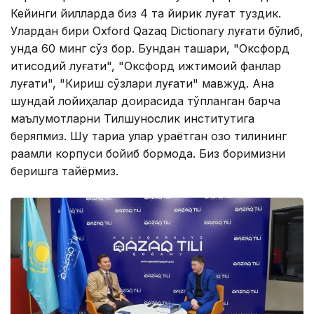
Кейинги йилларда биз 4 та йирик луғат туздик.
Улардан бири Oxford Qazaq Dictionary луғати бўлиб,
унда 60 минг сўз бор. Бундан ташқари, "Оксфорд
иқтисодий луғати", "Оксфорд ижтимоий фанлар
луғати", "Кириш сўзлари луғати" мавжуд. Ана
шундай лойиҳалар доирасида тўпланган барча
маълумотларни Тилшунослик институтига
беряпмиз. Шу тариқа улар қураётган қозоқ тилининг
рақамли корпуси бойиб бормоқда. Биз боримизни
беришга тайёрмиз.