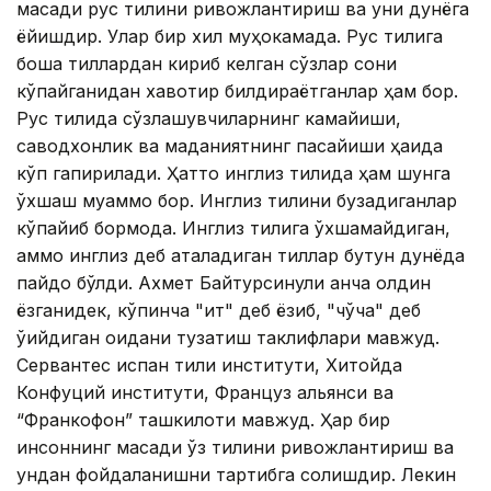
мақсади рус тилини ривожлантириш ва уни дунёга
ёйишдир. Улар бир хил муҳокамада. Рус тилига
бошқа тиллардан кириб келган сўзлар сони
кўпайганидан хавотир билдираётганлар ҳам бор.
Рус тилида сўзлашувчиларнинг камайиши,
саводхонлик ва маданиятнинг пасайиши ҳақида
кўп гапирилади. Ҳатто инглиз тилида ҳам шунга
ўхшаш муаммо бор. Инглиз тилини бузадиганлар
кўпайиб бормоқда. Инглиз тилига ўхшамайдиган,
аммо инглиз деб аталадиган тиллар бутун дунёда
пайдо бўлди. Ахмет ​​Байтурсинули анча олдин
ёзганидек, кўпинча "ит" деб ёзиб, "чўчқа" деб
ўқийдиган қоидани тузатиш таклифлари мавжуд.
Сервантес испан тили институти, Хитойда
Конфуций институти, Француз альянси ва
“Франкофон” ташкилоти мавжуд. Ҳар бир
инсоннинг мақсади ўз тилини ривожлантириш ва
ундан фойдаланишни тартибга солишдир. Лекин