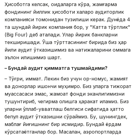
Ҳисоботга келсак, қоидаларга кўра, жамғарма
фондининг йиллик ҳисоботи халқаро аудиторлик
компанияси томонидан тузилиши керак. Дунёда 4
та шундай йирик компания бор, у "Катта тўртлик"
(Big Four) деб аталади. Улар йирик банкларни
текширишади. Ўша тўрттасининг бирида биз ҳар
йили аудит ўтказишимиз ва натижаларини оммага
эълон қилишимиз шарт.
– Бундай аудит қимматга тушмайдими?
– Тўғри, қиммат. Лекин биз учун ор-номус, жамият
ва донорлар ишончи муҳимроқ. Биз уларга тижорат
муассасаси эмас, жамоат фонди эканлигимизни
тушунтириб, чегирма олишга ҳаракат қиламиз. Биз
уларни қўллаб-қувватлаш белгиси сифатида ҳатто
бепул аудит ўтказишни сўраймиз. Бу, шунингдек,
маблағ йиғишнинг бир қисмидир. Бундай ёрдам
кўрсатаётганлар бор. Масалан, аэропортларда