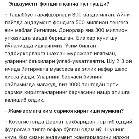
– Эндаумент фондига қанча пул тушди?
– Ташаббус тарафдорлари 800 ваъда қилган. Айни
пайтда эндаумент фондига 500 миллион тенгега
яқин маблағ йиғилган. Донорлар яна 300 миллион
ўтказишга ваъда беришган. Биз ҳар куни шу
йўналишда ишлаяпмиз. Ўзим билган
тадбиркорларга шахсан мурожаат қиляпман,
уларнинг баъзилари қўллаб-қувватлаяпти. Шу 2-3 ой
ичида йигирмата муассаса ва эллик нафар шахс
ҳисса қўшди. Уларнинг барчаси бизнинг
сайтимизда мавжуд, биз 1000 тенгедан ортиқ
сармоя киритганларнинг барчасини нашр этишга
келишиб олдик.
– Жамғармага ким сармоя киритиши мумкин?
– Қозоғистонда Давлат раҳбаридан тортиб оддий
фуқарогача тилга бефарқ бўлган одам йўқ. Шунинг
учун, биз сизни эндаумент жамғармасини иложи