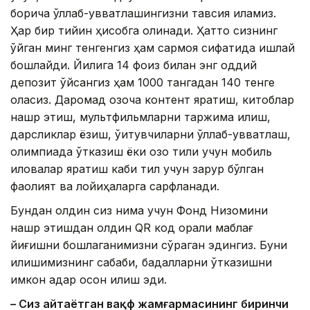
борича қўллаб-қувватлашингизни тавсия қиламиз.
Ҳар бир тийин ҳисобга олинади. Ҳатто сизнинг
қўйган минг тенгенгиз ҳам сармоя сифатида ишлай
бошлайди. Йилига 14 фоиз билан энг оддий
депозит қўйсангиз ҳам 1000 тангадан 140 тенге
оласиз. Даромад қозоқча контент яратиш, китоблар
нашр этиш, мультфильмларни таржима қилиш,
дарсликлар ёзиш, ўқитувчиларни қўллаб-қувватлаш,
олимпиада ўтказиш ёки қозоқ тили учун мобиль
иловалар яратиш каби тил учун зарур бўлган
фаолият ва лойиҳаларга сарфланади.
Бундан олдин сиз нима учун Фонд Низомини
нашр этишдан олдин QR код орқали маблағ
йиғишни бошлаганимизни сўраган эдингиз. Буни
қилишимизнинг сабаби, бадалларни ўтказишни
имкон қадар осон қилиш эди.
– Сиз айтаётган вақф жамғармасининг биринчи