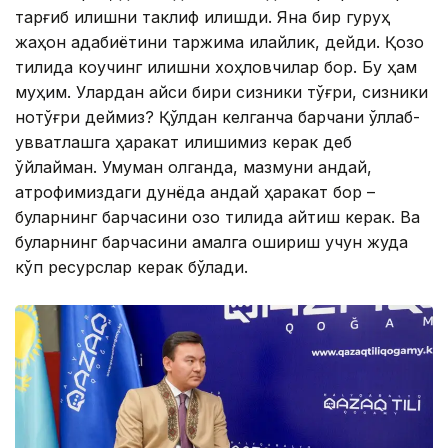
тарғиб қилишни таклиф қилишди. Яна бир гуруҳ
жаҳон адабиётини таржима қилайлик, дейди. Қозоқ
тилида коучинг қилишни хоҳловчилар бор. Бу ҳам
муҳим. Улардан қайси бири сизники тўғри, сизники
нотўғри деймиз? Қўлдан келганча барчани қўллаб-
қувватлашга ҳаракат қилишимиз керак деб
ўйлайман. Умуман олганда, мазмуни қандай,
атрофимиздаги дунёда қандай ҳаракат бор –
буларнинг барчасини қозоқ тилида айтиш керак. Ва
буларнинг барчасини амалга ошириш учун жуда
кўп ресурслар керак бўлади.