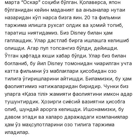
марта “Оскар” соҳиби бўлган. Қолаверса, япон
бўлганидан кейин маданият ва анъаналар нуқтаи
назаридан кўп нарса бизга яқин. 20 та фильмни
таржима қилишга рухсат олдик ва ҳомий топиб,
тарқатиш ниятидамиз. Биз Disney билан ҳам
гаплашдик. Улар дастлаб бирга ишлашга келишиб
олишди. Агар пул топсангиз бўлди, дейишди.
Ўтган ҳафтада яхши хабар бўлди. Улар биз билан
боғланиб, бу йил Disney томонидан чиқарилган учта
катта фильмни ўз маблағлари ҳисобидан қозоқ
тилига ўгиришларини айтишди. Биламизки, бу ҳам
фаолиятимиз натижаларидан биридир. Чунки биз
уларга «Қазақ тілі» жамияти фаолиятини имкон қадар
тушунтирдик. Ҳозирги сиёсий вазиятни ҳисобга
олиб, шундай қарорга келишди. Ишонамизки, бу
давом этади ва халқаро даражадаги компаниялар
ҳам ўз маҳсулотларини қозоқ тилига таржима
қиладилар.