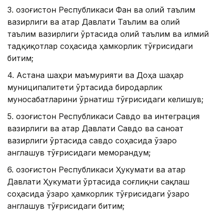
3. Қозоғистон Республикаси Фан ва олий таълим
вазирлиги ва Қатар Давлати Таълим ва олий
таълим вазирлиги ўртасида олий таълим ва илмий
тадқиқотлар соҳасида ҳамкорлик тўғрисидаги
битим;
4. Астана шаҳри маъмурияти ва Доҳа шаҳар
муниципалитети ўртасида биродарлик
муносабатларини ўрнатиш тўғрисидаги келишув;
5. Қозоғистон Республикаси Савдо ва интеграция
вазирлиги ва Қатар Давлати Савдо ва саноат
вазирлиги ўртасида савдо соҳасида ўзаро
англашув тўғрисидаги меморандум;
6. Қозоғистон Республикаси Ҳукумати ва Қатар
Давлати Ҳукумати ўртасида соғлиқни сақлаш
соҳасида ўзаро ҳамкорлик тўғрисидаги ўзаро
англашув тўғрисидаги битим;