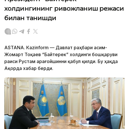
холдингининг ривожланиш режаси
билан танишди
ASTANА. Каzinform — Давлат раҳбари Қасим-
Жомарт Тоқаев “Байтерек” холдинги бошқаруви
раиси Рустам Қарағойшинни қабул қилди. Бу ҳақда
Ақорда хабар берди.