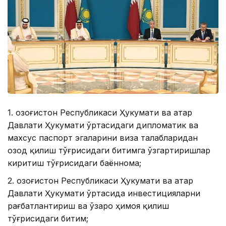
1. Қозоғистон Республикаси Ҳукумати ва Қатар
Давлати Ҳукумати ўртасидаги дипломатик ва
махсус паспорт эгаларини виза талабларидан
озод қилиш тўғрисидаги битимга ўзгартиришлар
киритиш тўғрисидаги баённома;
2. Қозоғистон Республикаси Ҳукумати ва Қатар
Давлати Ҳукумати ўртасида инвестицияларни
рағбатлантириш ва ўзаро ҳимоя қилиш
тўғрисидаги битим;