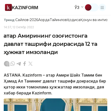
KAZINFORM
ЎЗ
Сайлов-2026
Ақорда
Тайинлов
Ҳодиса
Қонун ва интизо
Тренд:
14:37, 12 Октябр 2022
Қатар Амирининг Қозоғистонга
давлат ташрифи доирасида 12 та
ҳужжат имзоланди
ASTANA. Kazinform – Қатар Амири Шайх Тамим бин
Ҳамад Ал Танининг давлат ташрифи доирасида бир
қатор икки томонлама ҳужжатлар имзоланди, дея
хабар беради Kazinform.