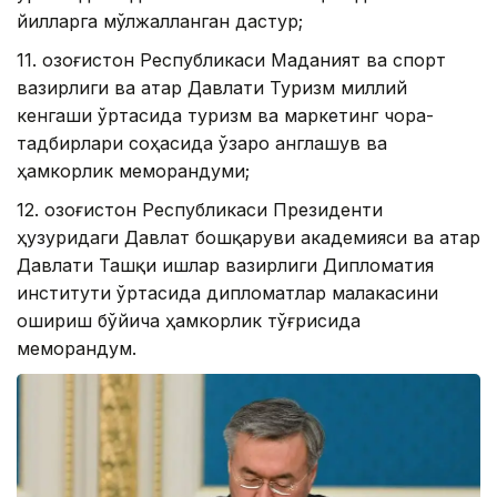
йилларга мўлжалланган дастур;
11. Қозоғистон Республикаси Маданият ва спорт
вазирлиги ва Қатар Давлати Туризм миллий
кенгаши ўртасида туризм ва маркетинг чора-
тадбирлари соҳасида ўзаро англашув ва
ҳамкорлик меморандуми;
12. Қозоғистон Республикаси Президенти
ҳузуридаги Давлат бошқаруви академияси ва Қатар
Давлати Ташқи ишлар вазирлиги Дипломатия
институти ўртасида дипломатлар малакасини
ошириш бўйича ҳамкорлик тўғрисида
меморандум.