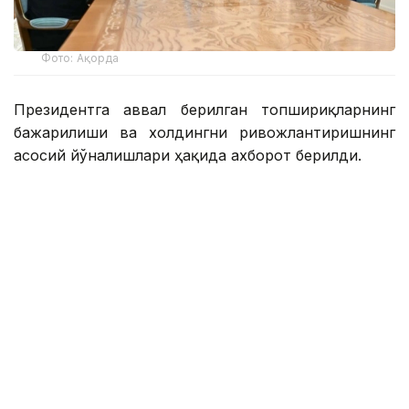
Фото: Ақорда
Президентга аввал берилган топшириқларнинг
бажарилиши ва холдингни ривожлантиришнинг
асосий йўналишлари ҳақида ахборот берилди.
Қасим-Жомарт Тоқаевга инвестиция ва кредит
портфели 14,3 триллион тенгега етиши ва 16,5
триллион тенгега етиши, йиллик соф фойда эса
400 миллиард тенгедан ошиши кутилаётгани
маълум қилинди.
— 2025 йил натижаларига кўра, холдинг
кўмагида 77,5 минг оила, жумладан,
навбатда турган 11,6 минг оила уй-жой
билан таъминланди. Ўтган йили 77 та
йирик лойиҳа ва кичик ва ўрта бизнес учун