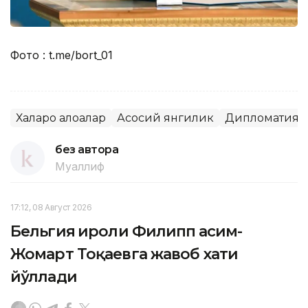
Фото : t.me/bort_01
Халқаро алоқалар
Асосий янгилик
Дипломатия
без автора
Муаллиф
17:12, 08 Август 2026
Бельгия Қироли Филипп Қасим-
Жомарт Тоқаевга жавоб хати
йўллади