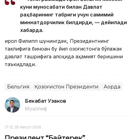
куни муносабати билан Давлат
раҳбарининг табриги учун самимий
миннатдорчилик билдирди, — дейилади
хабарда.
Қирол Филипп шунингдек, Президентнинг
таклифига биноан бу йил Қозоғистонга бўлажак
давлат ташрифига алоҳида аҳамият беришини
таъкидлади.
Бельгия
Қозоғистон Президенти
Ақорда
Бекабат Узаков
Муаллиф
17:12, 05 Август 2026
Президент “Байтерек”