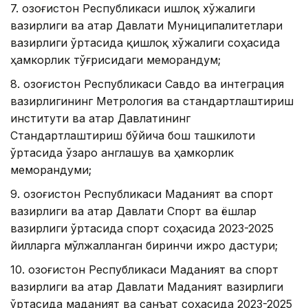
7. Қозоғистон Республикаси Қишлоқ хўжалиги
вазирлиги ва Қатар Давлати Муниципалитетлари
вазирлиги ўртасида қишлоқ хўжалиги соҳасида
ҳамкорлик тўғрисидаги меморандум;
8. Қозоғистон Республикаси Савдо ва интеграция
вазирлигининг Метрология ва стандартлаштириш
институти ва Қатар Давлатининг
Стандартлаштириш бўйича бош ташкилоти
ўртасида ўзаро англашув ва ҳамкорлик
меморандуми;
9. Қозоғистон Республикаси Маданият ва спорт
вазирлиги ва Қатар Давлати Спорт ва ёшлар
вазирлиги ўртасида спорт соҳасида 2023-2025
йилларга мўлжалланган биринчи ижро дастури;
10. Қозоғистон Республикаси Маданият ва спорт
вазирлиги ва Қатар Давлати Маданият вазирлиги
ўртасида маданият ва санъат соҳасида 2023-2025