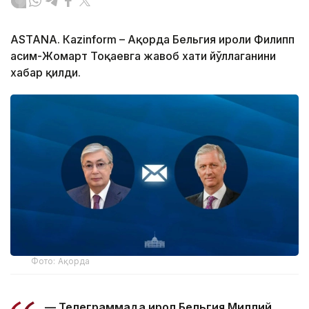
ASTANА. Кazinform – Ақорда Бельгия Қироли Филипп
Қасим-Жомарт Тоқаевга жавоб хати йўллаганини
хабар қилди.
Фото: Ақорда
— Телеграммада Қирол Бельгия Миллий