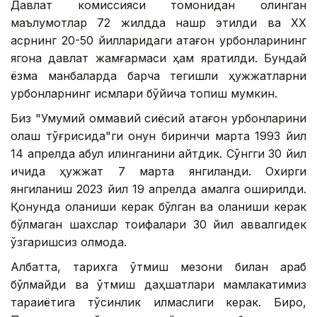
Давлат комиссияси томонидан олинган
маълумотлар 72 жилдда нашр этилди ва XX
асрнинг 20-50 йилларидаги қатағон қурбонларининг
ягона давлат жамғармаси ҳам яратилди. Бундай
ёзма манбаларда барча тегишли ҳужжатларни
қурбонларнинг исмлари бўйича топиш мумкин.
Биз "Умумий оммавий сиёсий қатағон қурбонларини
оқлаш тўғрисида"ги қонун биринчи марта 1993 йил
14 апрелда қабул қилинганини айтдик. Сўнгги 30 йил
ичида ҳужжат 7 марта янгиланди. Охирги
янгиланиш 2023 йил 19 апрелда амалга оширилди.
Қонунда оқланиши керак бўлган ва оқланиши керак
бўлмаган шахслар тоифалари 30 йил аввалгидек
ўзгаришсиз қолмоқда.
Албатта, тарихга ўтмиш мезони билан қараб
бўлмайди ва ўтмиш даҳшатлари мамлакатимиз
тараққиётига тўсқинлик қилмаслиги керак. Бироқ,