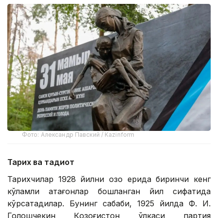
Фото: Александр Павский / Kazinform
Тарих ва тадқиқот
Тарихчилар 1928 йилни қозоқ ерида биринчи кенг
кўламли қатағонлар бошланган йил сифатида
кўрсатадилар. Бунинг сабаби, 1925 йилда Ф. И.
Голошчекин Қозоғистон ўлкаси партия