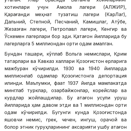
хотинлари учун Ақмола лагери (АЛЖИР),
Қарағанди меҳнат тузатиш лагери (КарЛаг),
Дальний, Степной, Песчаний, Камишлаг, Ақтўбе,
Жезқазған лагери, Петропавл лагери, Кенгир ва
Ўскемен лагерлари бор эди. Қатағон йилларида бу
лагерларга 5 миллиондан ортиқ одам қамалган.
Бундан ташқари, кўплаб Вольга немислари, Қрим
татарлари ва Кавказ халқлари Қозоғистон ерларига
мажбуран кўчирилди. 1930 ва 1940 йилларда
миллионлаб одамлар Қозоғистонга депортация
қилинди. Маълумки, фақат 1937 йилда мамлакатда
минглаб турклар, озарбайжонлар, корейслар ва
курдлар жойлашдилар. Бу қатағон усули уруш
йилларида ҳам давом этди ва 1 миллиондан ортиқ
одам кўчирилди. Бугунги кунда Қозоғистонда
яшовчи немис, грек, чечен, ингуш, қорачой ва
болқор этник гуруҳларининг аксарияти ушбу қатағон