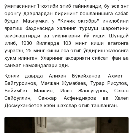
қўмитасининг 1-котиби этиб тайинланди, бу эса энг
қоронғу даврлардан бирининг бошланишига сабаб
бўлди. Маълумки, у "Кичик октябрь" инқилобини
яратиш баҳонасида халқнинг турмуш шароитини
заифлаштирди ва зиёлиларни йўқ қилди. Шундай
қилиб, 1930 йилларда 103 минг киши қатағонга
учраган, 25 минг киши эса отиб ўлдириш жазосига
ҳукм қилинган. Уларнинг аксарияти сиёсат, фан ва
санъат намояндалари эди.
Қонли даврда Алихан Бўкейханов, Ахмет ​​
Байтурсинов, Мағжан Жумабаев, Турар Рисқулов,
Бейимбет Маилин, Илёс Жансугуров, Сакен
Сейфуллин, Санжар Асфендияров ва Халел
Досмуханбетов каби шахслар отиб ташланган.