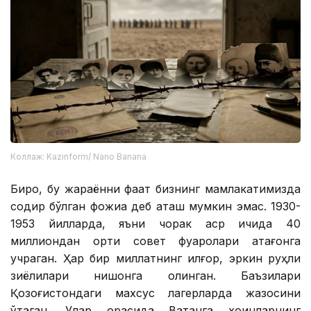
Коллаж: Kazinform/ Nano Banana
Бироқ, бу жараённи фақат бизнинг мамлакатимизда
содир бўлган фожиа деб аташ мумкин эмас. 1930-
1953 йилларда, яъни чорак аср ичида 40
миллиондан ортиқ совет фуқаролари қатағонга
учраган. Ҳар бир миллатнинг илғор, эркин руҳли
зиёлилари нишонга олинган. Баъзилари
Қозоғистондаги махсус лагерларда жазосини
ўтаган. Улар орасида Ватанга хоинларнинг