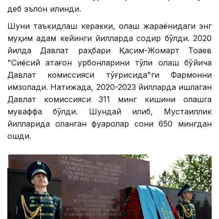
деб эълон қилинди.
Шуни таъкидлаш керакки, оқлаш жараёнидаги энг
муҳим қадам кейинги йилларда содир бўлди. 2020
йилда Давлат раҳбари Қасим-Жомарт Тоқаев
"Сиёсий қатағон қурбонларини тўлиқ оқлаш бўйича
Давлат комиссияси тўғрисида"ги Фармонни
имзолади. Натижада, 2020-2023 йилларда ишлаган
Давлат комиссияси 311 минг кишини оқлашга
муваффақ бўлди. Шундай қилиб, Мустақиллик
йилларида оқланган фуқаролар сони 650 мингдан
ошди.