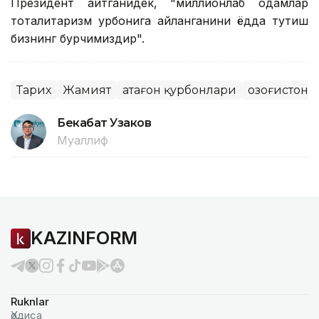
Президент айтганидек, "миллионлаб одамлар
тоталитаризм қурбонига айланганини ёдда тутиш
бизнинг бурчимиздир".
Тарих
Жамият
Қатағон қурбонлари
Қозоғистон 
Бекабат Узаков
Муаллиф
KAZINFORM
Ruknlar
Ҳодиса