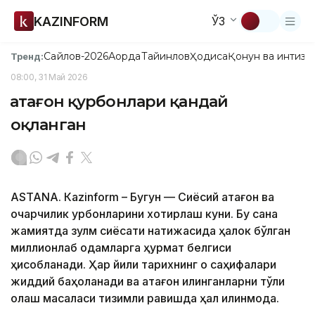
KAZINFORM
ЎЗ
Сайлов-2026
Ақорда
Тайинлов
Ҳодиса
Қонун ва интизо
Тренд:
08:00, 31 Май 2026
Қатағон қурбонлари қандай
оқланган
ASTANА. Кazinform – Бугун — Сиёсий қатағон ва
очарчилик қурбонларини хотирлаш куни. Бу сана
жамиятда зулм сиёсати натижасида ҳалок бўлган
миллионлаб одамларга ҳурмат белгиси
ҳисобланади. Ҳар йили тарихнинг оқ саҳифалари
жиддий баҳоланади ва қатағон қилинганларни тўлиқ
оқлаш масаласи тизимли равишда ҳал қилинмоқда.