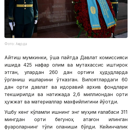
Фото: Ақорда
Айтиш мумкинки, ўша пайтда Давлат комиссияси
ишида 425 нафар олим ва мутахассис иштирок
этган, улардан 260 дан ортиғи ҳудудларда
ўрганиш ишларини ўтказган. Вилоятлардаги 60
дан ортиқ давлат ва идоравий архив фондлари
текширилди ва натижада 2,6 миллиондан ортиқ
ҳужжат ва материаллар махфийлигини йўқотди.
Ушбу кенг кўламли ишнинг энг муҳим ғалабаси 311
мингдан ортиқ бегуноҳ қатағон қилинган
фуқароларнинг тўлиқ оқланиши бўлди. Кейинчалик