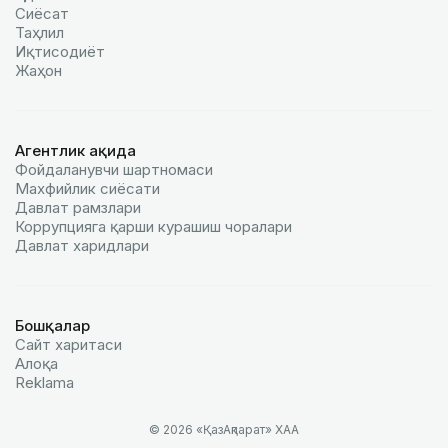
Сиёсат
Таҳлил
Иқтисодиёт
Жаҳон
Агентлик ҳақида
Фойдаланувчи шартномаси
Махфийлик сиёсати
Давлат рамзлари
Коррупцияга қарши курашиш чоралари
Давлат харидлари
Бошқалар
Сайт харитаси
Алоқа
Reklamа
© 2026 «ҚазАқпарат» ХАА