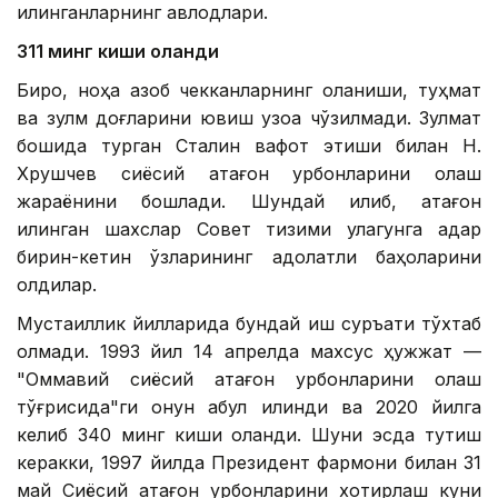
қилинганларнинг авлодлари.
311 минг киши оқланди
Бироқ, ноҳақ азоб чекканларнинг оқланиши, туҳмат
ва зулм доғларини ювиш узоққа чўзилмади. Зулмат
бошида турган Сталин вафот этиши билан Н.
Хрушчев сиёсий қатағон қурбонларини оқлаш
жараёнини бошлади. Шундай қилиб, қатағон
қилинган шахслар Совет тизими қулагунга қадар
бирин-кетин ўзларининг адолатли баҳоларини
олдилар.
Мустақиллик йилларида бундай иш суръати тўхтаб
қолмади. 1993 йил 14 апрелда махсус ҳужжат —
"Оммавий сиёсий қатағон қурбонларини оқлаш
тўғрисида"ги қонун қабул қилинди ва 2020 йилга
келиб 340 минг киши оқланди. Шуни эсда тутиш
керакки, 1997 йилда Президент фармони билан 31
май Сиёсий қатағон қурбонларини хотирлаш куни