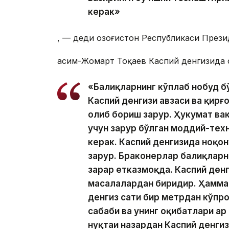
керак»
, — деди Қозоғистон Республикаси Прези
Қасим-Жомарт Тоқаев Каспий денгизида 
«Балиқларнинг кўплаб нобуд б
Каспий денгизи ҳавзаси ва қир
олиб бориш зарур. Ҳукумат ва
учун зарур бўлган моддий-тех
керак. Каспий денгизида ноқо
зарур. Браконерлар балиқларн
зарар етказмоқда. Каспий ден
масалалардан биридир. Ҳамма
денгиз сатҳи бир метрдан кўпр
сабаби ва унинг оқибатлари ҳа
нуқтаи назардан Каспий денги