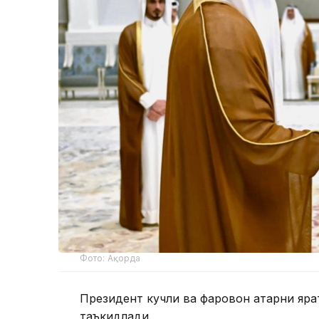
Фото: Ақорда
Президент кучли ва фаровон Қатарни яр
таъкидлади.