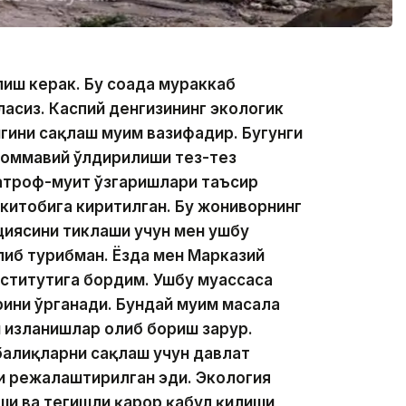
иш керак. Бу соҳада мураккаб
асиз. Каспий денгизининг экологик
гини сақлаш муҳим вазифадир. Бугунги
г оммавий ўлдирилиши тез-тез
 атроф-муҳит ўзгаришлари таъсир
 китобига киритилган. Бу жониворнинг
циясини тиклаши учун мен ушбу
либ турибман. Ёзда мен Марказий
нститутига бордим. Ушбу муассаса
ини ўрганади. Бундай муҳим масала
 изланишлар олиб бориш зарур.
балиқларни сақлаш учун давлат
и режалаштирилган эди. Экология
ши ва тегишли қарор қабул қилиши