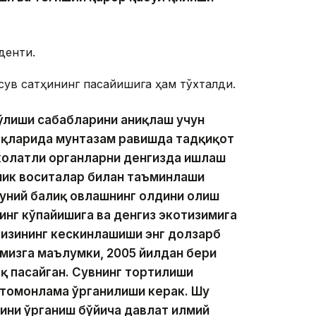
денти.
сув сатҳининг пасайишига ҳам тўхталди.
ўлиши сабабларини аниқлаш учун
ғоқларида мунтазам равишда тадқиқот
колатли органларни денгизда ишлаш
ник воситалар билан таъминлаши
нуний балиқ овлашнинг олдини олиш
инг кўпайишига ва денгиз экотизимига
гизининг кескинлашиши энг долзарб
мизга маълумки, 2005 йилдан бери
оқ пасайган. Сувнинг тортилиши
р томонлама ўрганилиши керак. Шу
зини ўрганиш бўйича давлат илмий