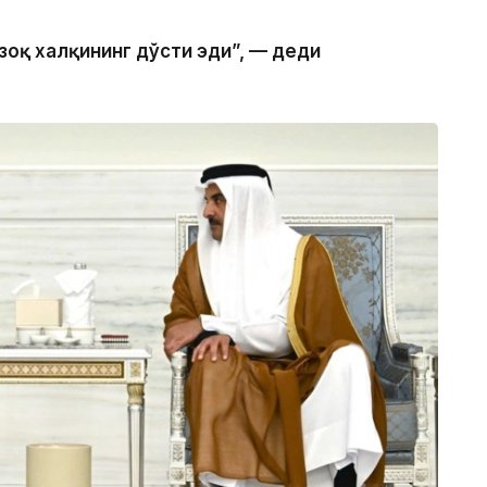
зоқ халқининг дўсти эди”, — деди