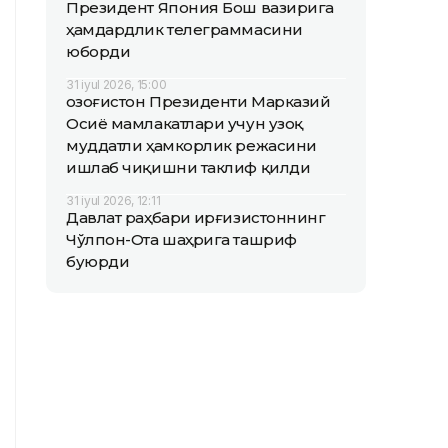
Президент Япония Бош вазирига
ҳамдардлик телеграммасини
юборди
31 iyul 2026, 15:00
Қозоғистон Президенти Марказий
Осиё мамлакатлари учун узоқ
муддатли ҳамкорлик режасини
ишлаб чиқишни таклиф қилди
31 iyul 2026, 12:11
Давлат раҳбари Қирғизистоннинг
Чўлпон-Ота шаҳрига ташриф
буюрди