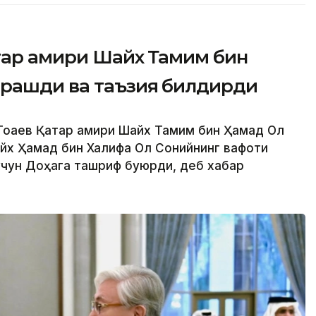
атар амири Шайх Тамим бин
чрашди ва таъзия билдирди
оқаев Қатар амири Шайх Тамим бин Ҳамад Ол
айх Ҳамад бин Халифа Ол Сонийнинг вафоти
учун Доҳага ташриф буюрди, деб хабар