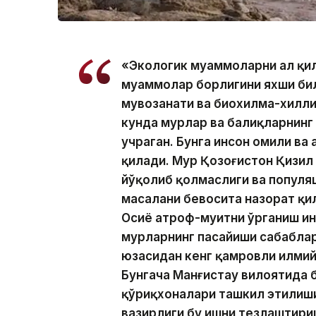
«Экологик муаммоларни ҳал қил
муаммолар борлигини яхши бил
мувозанати ва биохилма-хилли
кунда муҳрлар ва балиқларнин
учраган. Бунга инсон омили ва
қилади. Муҳр Қозоғистон Қизил
йўқолиб қолмаслиги ва популя
масалани бевосита назорат қи
Осиё атроф-муҳитни ўрганиш и
муҳрларнинг пасайиши сабаблар
юзасидан кенг қамровли илмий
Бунгача Манғистау вилоятида 
қўриқхоналари ташкил этилиш
вазирлиги бу ишни тезлаштири