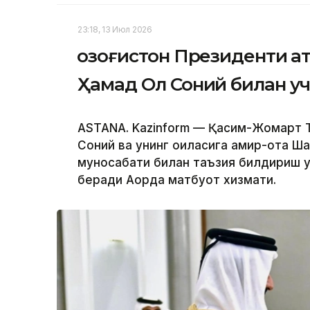
23:18, 13 Июл 2026
Қозоғистон Президенти Қ
Ҳамад Ол Соний билан у
ASTANA. Kazinform — Қасим-Жомарт Т
Соний ва унинг оиласига амир-ота Ш
муносабати билан таъзия билдириш 
беради Ақорда матбуот хизмати.