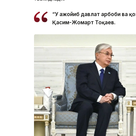
“У ажойиб давлат арбоби ва қо
Қасим-Жомарт Тоқаев.