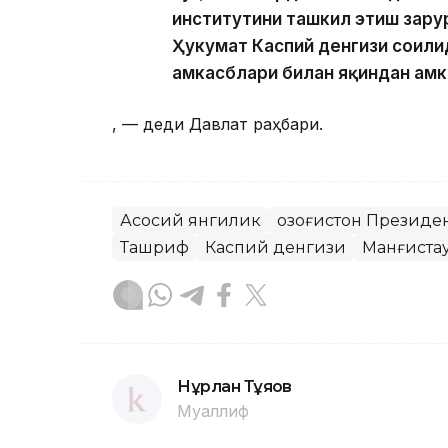
институтини ташкил этиш зарур
Ҳукумат Каспий денгизи соҳил
ҳамкасблари билан яқиндан ҳам
, — деди Давлат раҳбари.
Асосий янгилик
Қозоғистон Президе
Ташриф
Каспий денгизи
Манғиста
Нұрлан Тұяқов
Муаллиф