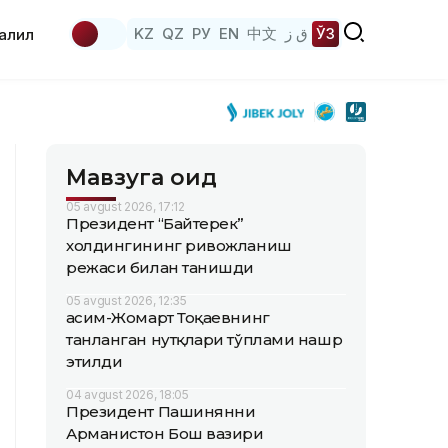
KZ
QZ
РУ
EN
中文
ق ز
ЎЗ
аҳлил
Мавзуга оид
05 avgust 2026, 17:12
Президент “Байтерек”
холдингининг ривожланиш
режаси билан танишди
05 avgust 2026, 12:35
Қасим-Жомарт Тоқаевнинг
танланган нутқлари тўплами нашр
этилди
04 avgust 2026, 18:05
Президент Пашинянни
Арманистон Бош вазири