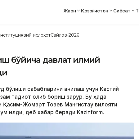
Жаҳон
Қозоғистон
Сиёсат
Т
нституциявий ислоҳот
Сайлов-2026
иш бўйича давлат илмий
ди
буд бўлиши сабабларини аниқлаш учун Каспий
зам тадқиқот олиб бориш зарур. Бу ҳақда
и Қасим-Жомарт Тоқаев Манғистау вилояти
 қилди, деб хабар беради Kazinform.