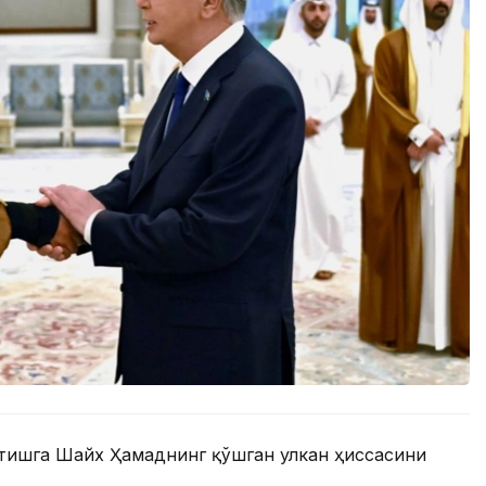
атишга Шайх Ҳамаднинг қўшган улкан ҳиссасини