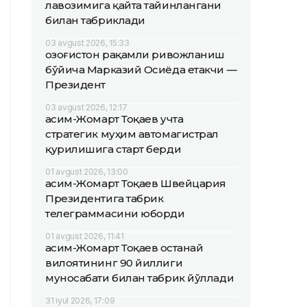
лавозимига қайта тайинлангани
билан табриклади
03 avgust 2026, 15:33
Қозоғистон рақамли ривожланиш
бўйича Марказий Осиёда етакчи —
Президент
03 avgust 2026, 12:17
Қасим-Жомарт Тоқаев учта
стратегик муҳим автомагистрал
қурилишига старт берди
01 avgust 2026, 13:00
Қасим-Жомарт Тоқаев Швейцария
Президентига табрик
телеграммасини юборди
01 avgust 2026, 11:41
Қасим-Жомарт Тоқаев Қостанай
вилоятининг 90 йиллиги
муносабати билан табрик йўллади
31 iyul 2026, 17:09