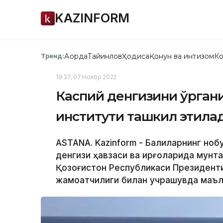
KAZINFORM
Ақорда
Тайинлов
Ҳодиса
Қонун ва интизом
Ко
Тренд:
19:37, 07 Ноябр 2022
Каспий денгизини ўрган
институти ташкил этила
ASTANA. Kazinform - Балиқларнинг но
денгизи ҳавзаси ва қирғоқларида мунта
Қозоғистон Республикаси Президент
жамоатчилиги билан учрашувда маълум