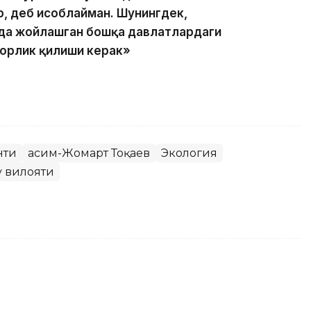
, деб ҳисоблайман. Шунингдек,
ида жойлашган бошқа давлатлардаги
корлик қилиши керак»
нти
Қасим-Жомарт Тоқаев
Экология
у вилояти