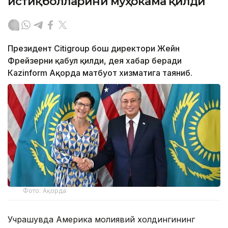
истиқболларини муҳокама қилди
Президент Citigroup бош директори Жейн
Фрейзерни қабул қилди, дея хабар беради
Кazinform Ақорда матбуот хизматига таяниб.
Фото: Ақорда
Учрашувда Америка молиявий холдингининг