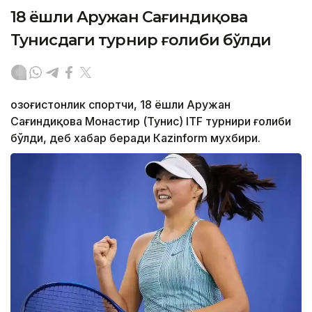
18 ёшли Аружан Сағиндиқова
Тунисдаги турнир ғолиби бўлди
Қозоғистонлик спортчи, 18 ёшли Аружан
Сағиндиқова Монастир (Тунис) ITF турнири ғолиби
бўлди, деб хабар беради Каzinform мухбири.