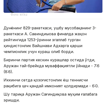
Фото: ktf.kz
Дунёнинг 829-ракеткаси, ушбу мусобақанинг 3-
ракеткаси А. Саөиндиыова финалда жаҳон
рейтингида 1253-ўринни эгаллаб турган
ҳиндистонлик Вайшнави Адкарга қарши
чемпионлик учун кураш олиб борди.
Биринчи партия кескин курашлар остида ўтди,
Аружан тай-брейкда муваффақиятли ўйнади - 7:6
(8:6).
Иккинчи сетда қозоғистонлик ёш теннисчи
рақибига ҳеч қандай имконият қолдирмади - 6:0.
Шу тариқа Аружан Сағиндиқова муҳим ғалабага
эришди.