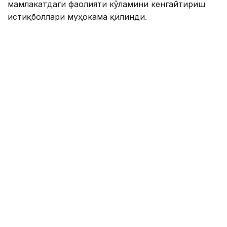
мамлакатдаги фаолияти кўламини кенгайтириш
истиқболлари муҳокама қилинди.
Мамлакатдаги ягона Америка банки бўлган Citibank
Kazakhstan халқаро инвесторлар, давлат сектори
ва йирик корхоналар учун етакчи ҳамкорлардан
бири ҳисобланади.
Давлат раҳбарининг яқинда эълон қилинган
Қозоғистон халқига Мурожаатномаси доирасида бу
борадаги рақобатни кучайтириш мақсадида