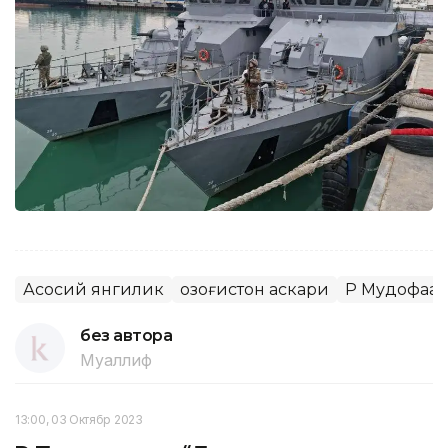
Асосий янгилик
Қозоғистон аскари
ҚР Мудофаа
без автора
Муаллиф
13:00, 03 Октябр 2023