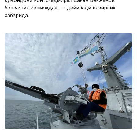
қўмондони контр-адмирал Сакен Бекжанов
бошчилик қилмоқда», — дейилади вазирлик
хабарида.