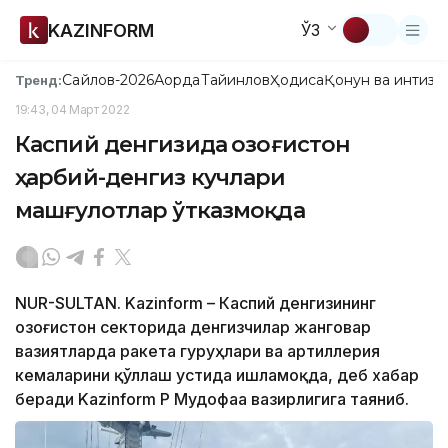
KAZINFORM
ЎЗ
Сайлов-2026
Ақорда
Тайинлов
Ҳодиса
Қонун ва интизо
Тренд:
19:43, 04 Март 2022
Каспий денгизида Қозоғистон
ҳарбий-денгиз кучлари
машғулотлар ўтказмоқда
NUR-SULTAN. Kazinform – Каспий денгизининг
Қозоғистон секторида денгизчилар жанговар
вазиятларда ракета гуруҳлари ва артиллерия
кемаларини қўллаш устида ишламоқда, деб хабар
беради Kazinform ҚР Мудофаа вазирлигига таяниб.