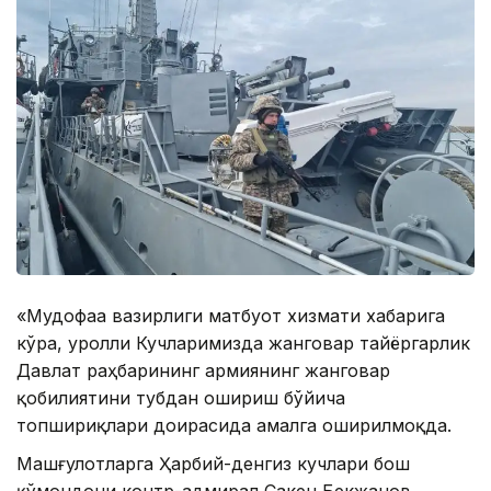
«Мудофаа вазирлиги матбуот хизмати хабарига
кўра, Қуролли Кучларимизда жанговар тайёргарлик
Давлат раҳбарининг армиянинг жанговар
қобилиятини тубдан ошириш бўйича
топшириқлари доирасида амалга оширилмоқда.
Машғулотларга Ҳарбий-денгиз кучлари бош