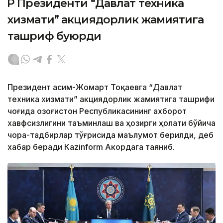
ҚР Президенти “Давлат техника
хизмати” акциядорлик жамиятига
ташриф буюрди
Президент Қасим-Жомарт Тоқаевга “Давлат
техника хизмати” акциядорлик жамиятига ташрифи
чоғида Қозоғистон Республикасининг ахборот
хавфсизлигини таъминлаш ва ҳозирги ҳолати бўйича
чора-тадбирлар тўғрисида маълумот берилди, деб
хабар беради Каzinform Акордага таяниб.