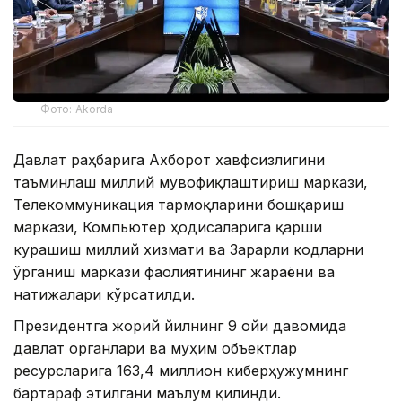
Фото: Akorda
Давлат раҳбарига Ахборот хавфсизлигини
таъминлаш миллий мувофиқлаштириш маркази,
Телекоммуникация тармоқларини бошқариш
маркази, Компьютер ҳодисаларига қарши
курашиш миллий хизмати ва Зарарли кодларни
ўрганиш маркази фаолиятининг жараёни ва
натижалари кўрсатилди.
Президентга жорий йилнинг 9 ойи давомида
давлат органлари ва муҳим объектлар
ресурсларига 163,4 миллион киберҳужумнинг
бартараф этилгани маълум қилинди.