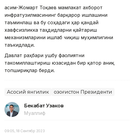
Қасим-Жомарт Тоқаев мамлакат ахборот
инфратузилмасининг барқарор ишлашини
таъминлаш ва бу соҳадаги ҳар қандай
хавфсизликка таҳдидларни қайтариш
механизмларини ишлаб чиқиш муҳимлигини
таъкидлади.
Давлат раҳбари ушбу фаолиятни
такомиллаштириш юзасидан бир қатор аниқ
топшириқлар берди.
Асосий янгилик
Қозоғистон Президенти
Бекабат Узаков
Муаллиф
09:05, 18 Сентябр 2023