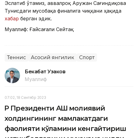
Эслатиб ўтамиз, аввалроқ Аружан Сағиндиқова
Тунисдаги мусобақа финалига чиққани ҳақида
хабар
берган эдик.
Муаллиф: Ғайсағали Сейтақ
Теннис
Асосий янгилик
Спорт
Бекабат Узаков
Муаллиф
07:02, 18 Сентябр 2023
ҚР Президенти АҚШ молиявий
холдингининг мамлакатдаги
фаолияти кўламини кенгайтириш