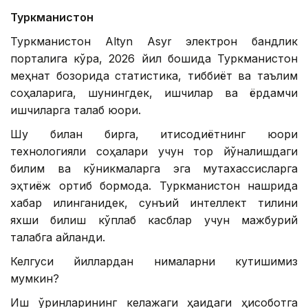
Туркманистон
Туркманистон Altyn Asyr электрон бандлик
порталига кўра, 2026 йил бошида Туркманистон
меҳнат бозорида статистика, тиббиёт ва таълим
соҳаларига, шунингдек, ишчилар ва ёрдамчи
ишчиларга талаб юқори.
Шу билан бирга, иқтисодиётнинг юқори
технологияли соҳалари учун тор йўналишдаги
билим ва кўникмаларга эга мутахассисларга
эҳтиёж ортиб бормоқда. Туркманистон нашрида
хабар қилинганидек, сунъий интеллект тилини
яхши билиш кўплаб касблар учун мажбурий
талабга айланди.
Келгуси йиллардан нималарни кутишимиз
мумкин?
Иш ўринларининг келажаги ҳақидаги ҳисоботга