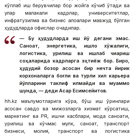
кўплаб иш берувчилар бор жойга кўчиб ўтади ва
улар малакали кадрлар, университетлар,
инфратузилма ва бизнес алоқалари мавжуд бўлган
ҳудудларда офислар очадилар.
— Бу ҳудудларда иш йўқ дегани эмас.
Саноат, энергетика, қишлоқ хўжалиги,
логистика, қурилиш ва ишлаб чиқариш
соҳаларида кадрларга эҳтиёж бор. Бироқ,
ҳудудий бозор асосан бир нечта йирик
корхоналарга боғлиқ ва турли хил карьера
йўлларини таклиф қилмайди ва муаммо
шунда, — деди Асқар Есимсейитов.
hh.kz маълумотларига кўра, бўш иш ўринлари
асосан савдо ва мижозларга хизмат кўрсатиш,
маркетинг ва PR, ишчи касблари, мода саноати,
қурилиш ва кўчмас мулк, саноат, транспорт
бизнеси, молия, транспорт ва логистика