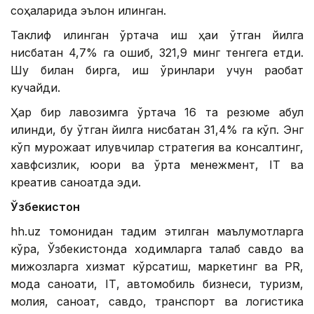
соҳаларида эълон қилинган.
Таклиф қилинган ўртача иш ҳақи ўтган йилга
нисбатан 4,7% га ошиб, 321,9 минг тенгега етди.
Шу билан бирга, иш ўринлари учун рақобат
кучайди.
Ҳар бир лавозимга ўртача 16 та резюме қабул
қилинди, бу ўтган йилга нисбатан 31,4% га кўп. Энг
кўп мурожаат қилувчилар стратегия ва консалтинг,
хавфсизлик, юқори ва ўрта менежмент, IТ ва
креатив саноатда эди.
Ўзбекистон
hh.uz томонидан тақдим этилган маълумотларга
кўра, Ўзбекистонда ходимларга талаб савдо ва
мижозларга хизмат кўрсатиш, маркетинг ва PR,
мода саноати, IТ, автомобиль бизнеси, туризм,
молия, саноат, савдо, транспорт ва логистика