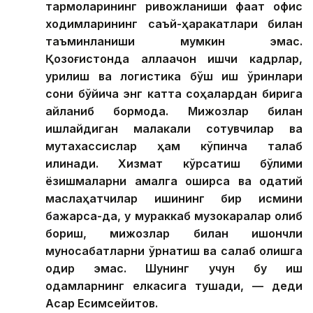
тармоқларининг ривожланиши фақат офис
ходимларининг саъй-ҳаракатлари билан
таъминланиши мумкин эмас.
Қозоғистонда аллақачон ишчи кадрлар,
қурилиш ва логистика бўш иш ўринлари
сони бўйича энг катта соҳалардан бирига
айланиб бормоқда. Мижозлар билан
ишлайдиган малакали сотувчилар ва
мутахассислар ҳам кўпинча талаб
қилинади. Хизмат кўрсатиш бўлими
ёзишмаларни амалга оширса ва одатий
маслаҳатчилар ишининг бир қисмини
бажарса-да, у мураккаб музокаралар олиб
бориш, мижозлар билан ишончли
муносабатларни ўрнатиш ва сақлаб қолишга
қодир эмас. Шунинг учун бу иш
одамларнинг елкасига тушади, — деди
Асқар Есимсейитов.