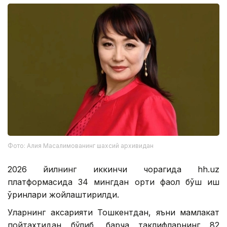
Фото: Алия Масалимованинг шахсий архивидан
2026 йилнинг иккинчи чорагида hh.uz
платформасида 34 мингдан ортиқ фаол бўш иш
ўринлари жойлаштирилди.
Уларнинг аксарияти Тошкентдан, яъни мамлакат
пойтахтидан бўлиб, барча таклифларнинг 82