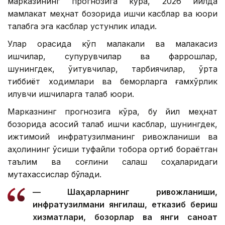
марказининг прогнозига кўра, 2026 йилда
мамлакат меҳнат бозорида ишчи касблар ва юқори
талабга эга касблар устунлик қилади.
Улар орасида кўп малакали ва малакасиз
ишчилар, супурувчилар ва фаррошлар,
шунингдек, ўқитувчилар, тарбиячилар, ўрта
тиббиёт ходимлари ва беморларга ғамхўрлик
қилувчи ишчиларга талаб юқори.
Марказнинг прогнозига кўра, бу йил меҳнат
бозорида асосий талаб ишчи касблар, шунингдек,
ижтимоий инфратузилманинг ривожланиши ва
аҳолининг ўсиши туфайли тобора ортиб бораётган
таълим ва соғлиқни сақлаш соҳаларидаги
мутахассислар бўлади.
— Шаҳарларнинг ривожланиши,
инфратузилмани янгилаш, етказиб бериш
хизматлари, бозорлар ва янги саноат