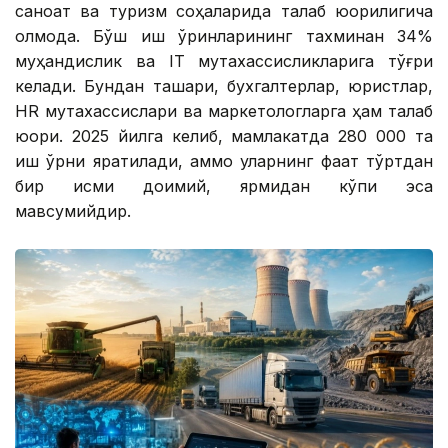
саноат ва туризм соҳаларида талаб юқорилигича
қолмоқда. Бўш иш ўринларининг тахминан 34%
муҳандислик ва IТ мутахассисликларига тўғри
келади. Бундан ташқари, бухгалтерлар, юристлар,
HR мутахассислари ва маркетологларга ҳам талаб
юқори. 2025 йилга келиб, мамлакатда 280 000 та
иш ўрни яратилади, аммо уларнинг фақат тўртдан
бир қисми доимий, ярмидан кўпи эса
мавсумийдир.