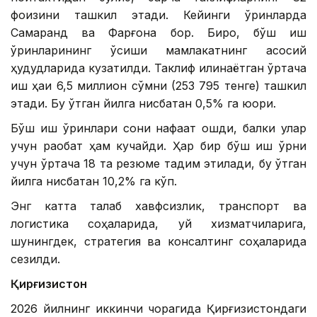
фоизини ташкил этади. Кейинги ўринларда
Самарқанд ва Фарғона бор. Бироқ, бўш иш
ўринларининг ўсиши мамлакатнинг асосий
ҳудудларида кузатилди. Таклиф қилинаётган ўртача
иш ҳақи 6,5 миллион сўмни (253 795 тенге) ташкил
этади. Бу ўтган йилга нисбатан 0,5% га юқори.
Бўш иш ўринлари сони нафақат ошди, балки улар
учун рақобат ҳам кучайди. Ҳар бир бўш иш ўрни
учун ўртача 18 та резюме тақдим этилади, бу ўтган
йилга нисбатан 10,2% га кўп.
Энг катта талаб хавфсизлик, транспорт ва
логистика соҳаларида, уй хизматчиларига,
шунингдек, стратегия ва консалтинг соҳаларида
сезилди.
Қирғизистон
2026 йилнинг иккинчи чорагида Қирғизистондаги