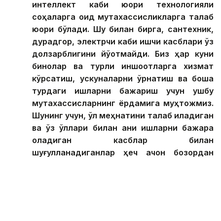
интеллект каби юқори технологияли
соҳаларга оид мутахассисликларга талаб
юқори бўлади. Шу билан бирга, сантехник,
дурадгор, электрчи каби ишчи касблари ўз
долзарблигини йўқотмайди. Биз ҳар куни
бинолар ва турли иншоотларга хизмат
кўрсатиш, ускуналарни ўрнатиш ва бошқа
турдаги ишларни бажариш учун ушбу
мутахассисларнинг ёрдамига муҳтожмиз.
Шунинг учун, қўл меҳнатини талаб қиладиган
ва ўз қўллари билан аниқ ишларни бажара
оладиган касблар билан
шуғулланадиганлар ҳеч қачон бозордан
сиқиб чиқарилмайди, — деди маърузачи.
Экспертнинг фикрига кўра, интеллектуал меҳнат
вакиллари — биринчи навбатда, ўқитувчилар ва
шифокорлар — ўзларининг энг юқори чўққисида
қоладилар. Хусусан, ўз соҳаси бўйича чуқур