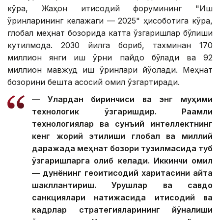
кўра, Жаҳон иқтисодий форумининг "Иш
ўринларининг келажаги — 2025" ҳисоботига кўра,
глобал меҳнат бозорида катта ўзгаришлар бўлиши
кутилмоқда. 2030 йилга бориб, тахминан 170
миллион янги иш ўрни пайдо бўлади ва 92
миллион мавжуд иш ўринлари йўқолади. Меҳнат
бозорини бешта асосий омил ўзгартиради.
— Улардан биринчиси ва энг муҳими
технологик ўзгаришдир. Рақамли
технологиялар ва сунъий интеллектнинг
кенг жорий этилиши глобал ва миллий
даражада меҳнат бозори тузилмасида туб
ўзгаришларга олиб келади. Иккинчи омил
— дунёнинг геоиқтисодий харитасини қайта
шакллантириш. Урушлар ва савдо
санкциялари натижасида иқтисодий ва
кадрлар стратегияларининг йўналиши