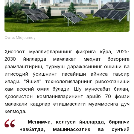
Фото: Midjourney
Ҳисобот муаллифларининг фикрига кўра, 2025-
2030 йилларда мамлакат меҳнат бозорига
рақамлаштириш, турмуш даражасининг ошиши ва
иқтисодий ўсишнинг пасайиши айниқса таъсир
қилади. "Яшил" технологияларнинг ривожланиши
ҳам асосий омил бўлади. Шу муносабат билан,
Қозоғистон компанияларининг қарийб 70 фоизи
малакали кадрлар етишмаслиги муаммосига дуч
келмоқда.
— Менимча, келгуси йилларда, биринчи
навбатда, машинасозлик ва сунъий