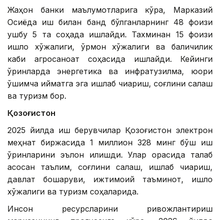
Жаҳон банки маълумотларига кўра, Марказий
Осиёда иш билан банд бўлганларнинг 48 фоизи
ушбу 5 та соҳада ишлайди. Тахминан 15 фоизи
қишлоқ хўжалиги, ўрмон хўжалиги ва балиқчилик
каби агросаноат соҳасида ишлайди. Кейинги
ўринларда энергетика ва инфратузилма, юқори
қўшимча қийматга эга ишлаб чиқариш, соғлиқни сақлаш
ва туризм бор.
Қозоғистон
2025 йилда иш берувчилар Қозоғистон электрон
меҳнат биржасида 1 миллион 328 минг бўш иш
ўринларини эълон қилишди. Улар орасида талаб
асосан таълим, соғлиқни сақлаш, ишлаб чиқариш,
давлат бошқаруви, ижтимоий таъминот, қишлоқ
хўжалиги ва туризм соҳаларида.
Инсон ресурсларини ривожлантириш