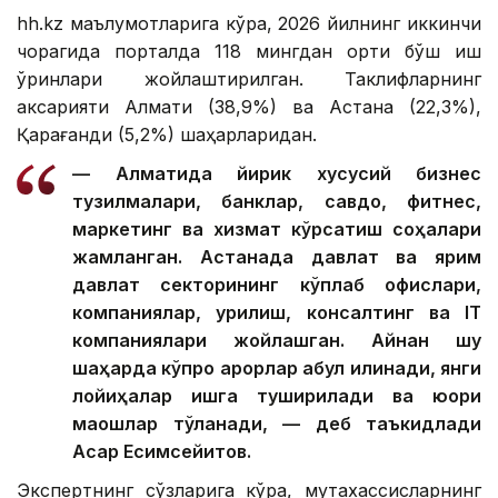
hh.kz маълумотларига кўра, 2026 йилнинг иккинчи
чорагида порталда 118 мингдан ортиқ бўш иш
ўринлари жойлаштирилган. Таклифларнинг
аксарияти Алмати (38,9%) ва Астана (22,3%),
Қарағанди (5,2%) шаҳарларидан.
— Алматида йирик хусусий бизнес
тузилмалари, банклар, савдо, фитнес,
маркетинг ва хизмат кўрсатиш соҳалари
жамланган. Астанада давлат ва ярим
давлат секторининг кўплаб офислари,
компаниялар, қурилиш, консалтинг ва IТ
компаниялари жойлашган. Айнан шу
шаҳарда кўпроқ қарорлар қабул қилинади, янги
лойиҳалар ишга туширилади ва юқори
маошлар тўланади, — деб таъкидлади
Асқар Есимсейитов.
Экспертнинг сўзларига кўра, мутахассисларнинг