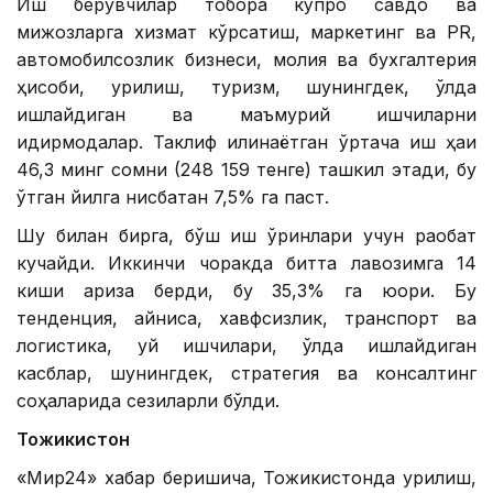
Иш берувчилар тобора кўпроқ савдо ва
мижозларга хизмат кўрсатиш, маркетинг ва PR,
автомобилсозлик бизнеси, молия ва бухгалтерия
ҳисоби, қурилиш, туризм, шунингдек, қўлда
ишлайдиган ва маъмурий ишчиларни
қидирмоқдалар. Таклиф қилинаётган ўртача иш ҳақи
46,3 минг сомни (248 159 тенге) ташкил этади, бу
ўтган йилга нисбатан 7,5% га паст.
Шу билан бирга, бўш иш ўринлари учун рақобат
кучайди. Иккинчи чоракда битта лавозимга 14
киши ариза берди, бу 35,3% га юқори. Бу
тенденция, айниқса, хавфсизлик, транспорт ва
логистика, уй ишчилари, қўлда ишлайдиган
касблар, шунингдек, стратегия ва консалтинг
соҳаларида сезиларли бўлди.
Тожикистон
«Мир24» хабар беришича, Тожикистонда қурилиш,