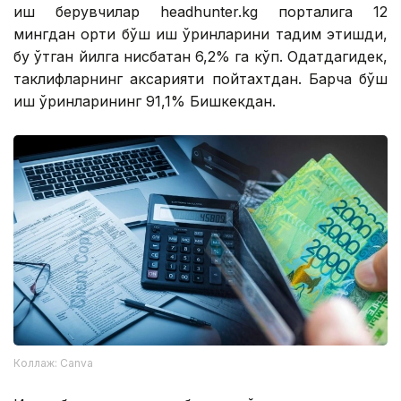
иш берувчилар headhunter.kg порталига 12
мингдан ортиқ бўш иш ўринларини тақдим этишди,
бу ўтган йилга нисбатан 6,2% га кўп. Одатдагидек,
таклифларнинг аксарияти пойтахтдан. Барча бўш
иш ўринларининг 91,1% Бишкекдан.
Коллаж: Canva