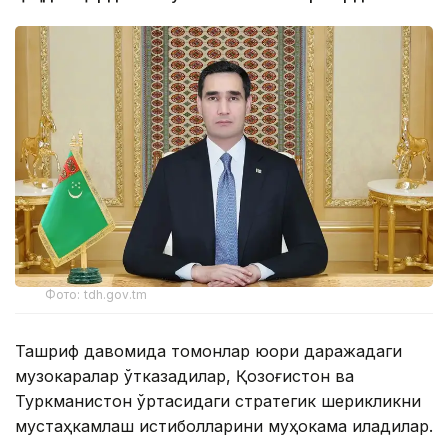
Фото: tdh.gov.tm
Ташриф давомида томонлар юқори даражадаги
музокаралар ўтказадилар, Қозоғистон ва
Туркманистон ўртасидаги стратегик шерикликни
мустаҳкамлаш истиқболларини муҳокама қиладилар.