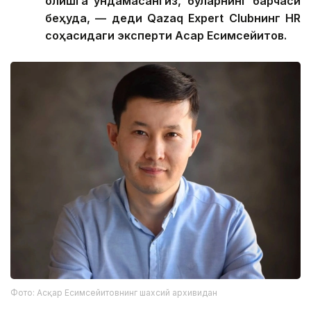
олишга ундамасангиз, буларнинг барчаси
беҳуда, — деди Qazaq Expert Clubнинг HR
соҳасидаги эксперти Асқар Есимсейитов.
Фото: Асқар Есимсейитовнинг шахсий архивидан