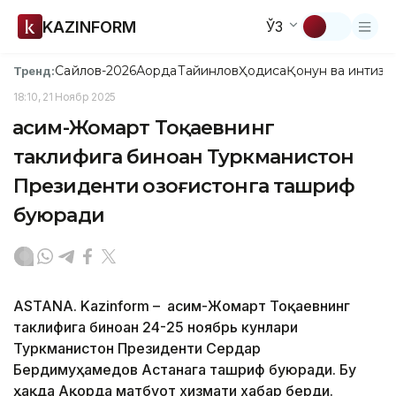
KAZINFORM
ЎЗ
Сайлов-2026
Ақорда
Тайинлов
Ҳодиса
Қонун ва интизо
Тренд:
18:10, 21 Ноябр 2025
Қасим-Жомарт Тоқаевнинг
таклифига биноан Туркманистон
Президенти Қозоғистонга ташриф
буюради
ASTANA. Kazinform – Қасим-Жомарт Тоқаевнинг
таклифига биноан 24-25 ноябрь кунлари
Туркманистон Президенти Сердар
Бердимуҳамедов Астанага ташриф буюради. Бу
ҳақда Ақорда матбуот хизмати хабар берди.