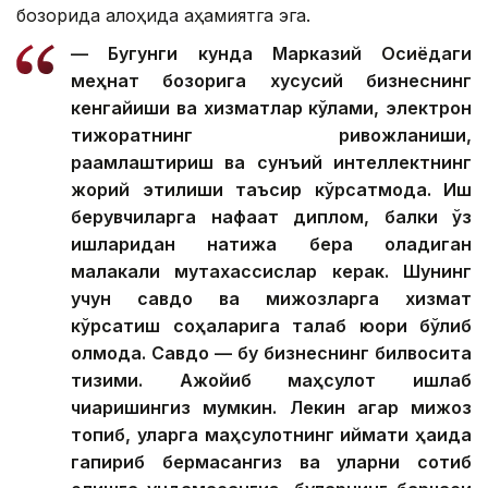
бозорида алоҳида аҳамиятга эга.
— Бугунги кунда Марказий Осиёдаги
меҳнат бозорига хусусий бизнеснинг
кенгайиши ва хизматлар кўлами, электрон
тижоратнинг ривожланиши,
рақамлаштириш ва сунъий интеллектнинг
жорий этилиши таъсир кўрсатмоқда. Иш
берувчиларга нафақат диплом, балки ўз
ишларидан натижа бера оладиган
малакали мутахассислар керак. Шунинг
учун савдо ва мижозларга хизмат
кўрсатиш соҳаларига талаб юқори бўлиб
қолмоқда. Савдо — бу бизнеснинг билвосита
тизими. Ажойиб маҳсулот ишлаб
чиқаришингиз мумкин. Лекин агар мижоз
топиб, уларга маҳсулотнинг қиймати ҳақида
гапириб бермасангиз ва уларни сотиб