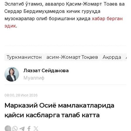
Эслатиб ўтамиз, аввалроқ Қасим-Жомарт Тоқаев ва
Сердар Бердимуҳамедов кичик гуруҳда
музокаралар олиб боришгани ҳақида
хабар берган
эдик
.
Туркманистон
Қасим-Жомарт Тоқаев
Ақорда
А
Ляззат Сейданова
Муаллиф
08:00, 28 Июл 2026
Марказий Осиё мамлакатларида
қайси касбларга талаб катта