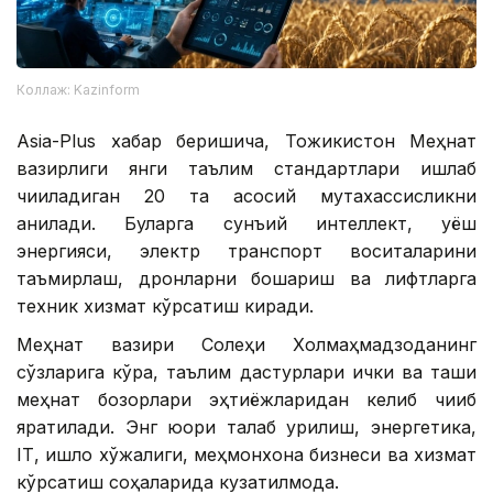
Коллаж: Kazinform
Asia-Plus хабар беришича, Тожикистон Меҳнат
вазирлиги янги таълим стандартлари ишлаб
чиқиладиган 20 та асосий мутахассисликни
аниқлади. Буларга сунъий интеллект, қуёш
энергияси, электр транспорт воситаларини
таъмирлаш, дронларни бошқариш ва лифтларга
техник хизмат кўрсатиш киради.
Меҳнат вазири Солеҳи Холмаҳмадзоданинг
сўзларига кўра, таълим дастурлари ички ва ташқи
меҳнат бозорлари эҳтиёжларидан келиб чиқиб
яратилади. Энг юқори талаб қурилиш, энергетика,
IТ, қишлоқ хўжалиги, меҳмонхона бизнеси ва хизмат
кўрсатиш соҳаларида кузатилмоқда.