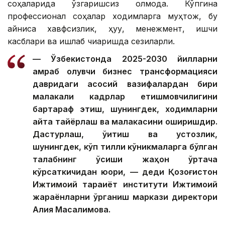
соҳаларида ўзгаришсиз қолмоқда. Кўпгина
профессионал соҳалар ходимларга муҳтож, бу
айниқса хавфсизлик, ҳуқуқ, менежмент, ишчи
касблари ва ишлаб чиқаришда сезиларли.
— Ўзбекистонда 2025-2030 йилларни
қамраб олувчи бизнес трансформацияси
давридаги асосий вазифалардан бири
малакали кадрлар етишмовчилигини
бартараф этиш, шунингдек, ходимларни
қайта тайёрлаш ва малакасини оширишдир.
Дастурлаш, ўқитиш ва устозлик,
шунингдек, кўп тилли кўникмаларга бўлган
талабнинг ўсиши жаҳон ўртача
кўрсаткичидан юқори, — деди Қозоғистон
Ижтимоий тараққиёт институти Ижтимоий
жараёнларни ўрганиш маркази директори
Алия Масалимова.