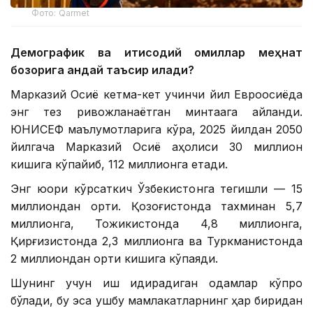
Фото: Qarmet
Демографик ва иқтисодий омиллар меҳнат
бозорига қандай таъсир қилади?
Марказий Осиё кетма-кет учинчи йил Евроосиёда
энг тез ривожланаётган минтақага айланди.
ЮНИCEФ маълумотларига кўра, 2025 йилдан 2050
йилгача Марказий Осиё аҳолиси 30 миллион
кишига кўпайиб, 112 миллионга етади.
Энг юқори кўрсаткич Ўзбекистонга тегишли — 15
миллиондан ортиқ. Қозоғистонда тахминан 5,7
миллионга, Тожикистонда 4,8 миллионга,
Қирғизистонда 2,3 миллионга ва Туркманистонда
2 миллиондан ортиқ кишига кўпаяди.
Шунинг учун иш қидирадиган одамлар кўпроқ
бўлади, бу эса ушбу мамлакатларнинг ҳар биридан