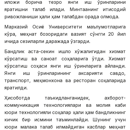
иложи борича тезроқ янги иш ўринларини
яратишни талаб қилади. Минтақанинг иқтисодий
ривожланиши ҳали ҳам талабдан орқада қолмоқда.
Марказий Осиё Университети маълумотларига
кўра, меҳнат бозоридаги вазият сўнгги 20 йил
ичида сезиларли даражада ўзгарди.
Бандлик аста-секин қишлоқ хўжалигидан хизмат
кўрсатиш ва саноат соҳаларига ўтди. Хизмат
кўрсатиш соҳаси янги иш ўринларига айланди.
Янги иш ўринларининг аксарияти савдо,
транспорт, меҳмонхона ва ресторан соҳаларида
яратилди.
Ҳисоботда таъкидланганидек, ахборот-
коммуникация технологиялари ва молия каби
юқори технологияли соҳалар ҳали ҳам бандликнинг
кичик бир қисмини таъминлайди. Шунинг учун
юқори малака талаб қилмайдиган касблар меҳнат