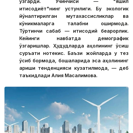
ўзгарди. Учинчиси — "яшил
иқтисодиёт"нинг устунлиги. Бу экологик
йўналтирилган мутахассисликлар ва
кўникмаларга талабни оширмоқда.
Тўртинчи сабаб — иқтисодий беқарорлик.
Кейинги навбатда демографик
ўзгаришлар. Ҳудудларда аҳолининг ўсиш
суръати нотекис. Баъзи жойларда у тез
ўсиб бормоқда, бошқаларида эса аҳолининг
қариши тенденцияси кузатилмоқда, — деб
таъкидлади Алия Масалимова.