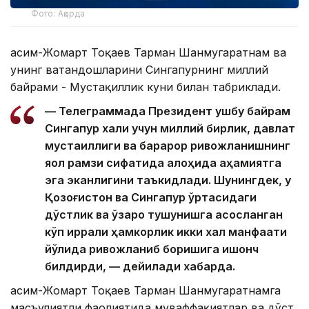
Фото: Ақорда
Қасим-Жомарт Тоқаев Тарман Шанмугаратнам ва
унинг ватандошларини Сингапурнинг миллий
байрами - Мустақиллик куни билан табриклади.
— Телеграммада Президент ушбу байрам
Сингапур халқи учун миллий бирлик, давлат
мустақиллиги ва барқарор ривожланишнинг
яққол рамзи сифатида алоҳида аҳамиятга
эга эканлигини таъкидлади. Шунингдек, у
Қозоғистон ва Сингапур ўртасидаги
дўстлик ва ўзаро тушунишга асосланган
кўп қиррали ҳамкорлик икки халқ манфаати
йўлида ривожланиб боришига ишонч
билдирди, — дейилади хабарда.
Қасим-Жомарт Тоқаев Тарман Шанмугаратнамга
масъулиятли фаолиятида муваффақиятлар ва дўст