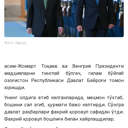
Фото: Ақорда
Қасим-Жомарт Тоқаев ва Венгрия Президенти
мадҳияларни тинглаб бўлгач, гилам бўйлаб
Қозоғистон Республикаси Давлат Байроғи томон
юришди.
Унинг олдига етиб келганларида, меҳмон тўхтаб,
бошини сал эгиб, ҳурмати бажо келтирди. Сўнгра
давлат раҳбарлари фахрий қоровул сафидан ўтди.
Фахрий қоровул бошлиғи билан хайрлашдилар.