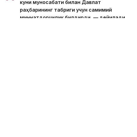
куни муносабати билан Давлат
раҳбарининг табриги учун самимий
миннатдорчилик билдирди, — дейилади
хабарда.
Қирол Филипп шунингдек, Президентнинг
таклифига биноан бу йил Қозоғистонга бўлажак
давлат ташрифига алоҳида аҳамият беришини
таъкидлади.
Бельгия
Қозоғистон Президенти
Ақорда
Бекабат Узаков
Муаллиф
17:12, 05 Август 2026
Президент “Байтерек”