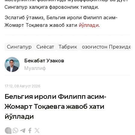
Сингапур халқига фаровонлик тилади.
Эслатиб ўтамиз, Бельгия Қироли Филипп Қасим-
Жомарт Тоқаевга жавоб хати
йўллади
.
Сингапур
Сиёсат
Табрик
Қозоғистон Президе
Бекабат Узаков
Муаллиф
17:12, 08 Август 2026
Бельгия Қироли Филипп Қасим-
Жомарт Тоқаевга жавоб хати
йўллади