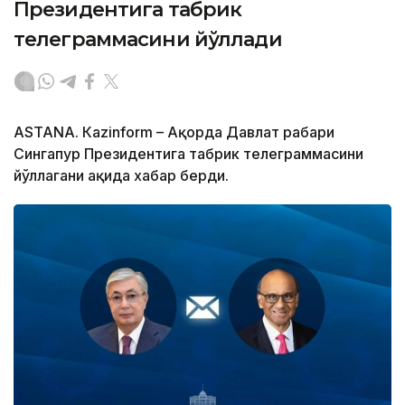
Президентига табрик
телеграммасини йўллади
ASTANА. Кazinform – Ақорда Давлат раҳбари
Сингапур Президентига табрик телеграммасини
йўллагани ҳақида хабар берди.