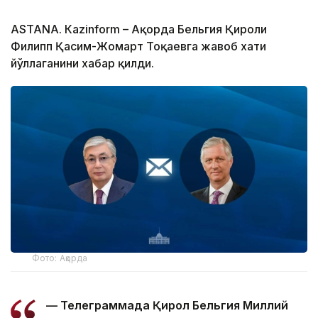
ASTANА. Кazinform – Ақорда Бельгия Қироли
Филипп Қасим-Жомарт Тоқаевга жавоб хати
йўллаганини хабар қилди.
Фото: Ақорда
— Телеграммада Қирол Бельгия Миллий