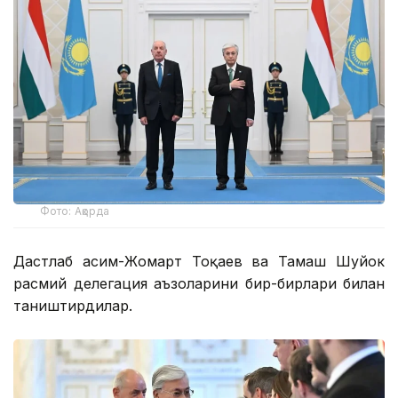
Фото: Ақорда
Дастлаб Қасим-Жомарт Тоқаев ва Тамаш Шуйок
расмий делегация аъзоларини бир-бирлари билан
таништирдилар.