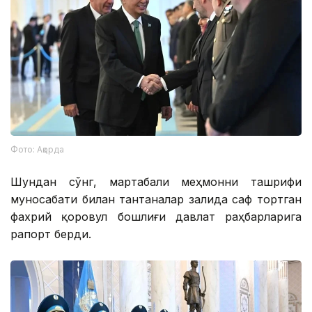
Фото: Ақорда
Шундан сўнг, мартабали меҳмонни ташрифи
муносабати билан тантаналар залида саф тортган
фахрий қоровул бошлиғи давлат раҳбарларига
рапорт берди.