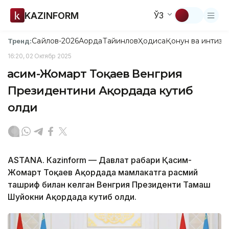
KAZINFORM
ЎЗ
Сайлов-2026
Ақорда
Тайинлов
Ҳодиса
Қонун ва интизо
Тренд:
16:20, 02 Октябр 2025
Қасим-Жомарт Тоқаев Венгрия
Президентини Ақордада кутиб
олди
ASTANА. Кazinform — Давлат раҳбари Қасим-
Жомарт Тоқаев Ақордада мамлакатга расмий
ташриф билан келган Венгрия Президенти Тамаш
Шуйокни Ақордада кутиб олди.