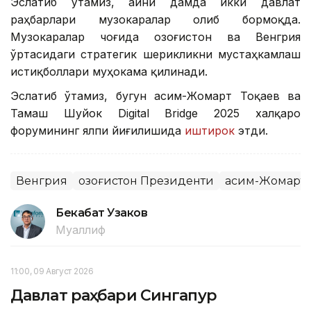
Эслатиб ўтамиз, айни дамда икки давлат
раҳбарлари музокаралар олиб бормоқда.
Музокаралар чоғида Қозоғистон ва Венгрия
ўртасидаги стратегик шерикликни мустаҳкамлаш
истиқболлари муҳокама қилинади.
Эслатиб ўтамиз, бугун Қасим-Жомарт Тоқаев ва
Тамаш Шуйок Digital Bridge 2025 халқаро
форумининг ялпи йиғилишида
иштирок
этди.
Венгрия
Қозоғистон Президенти
Қасим-Жомарт 
Бекабат Узаков
Муаллиф
11:00, 09 Август 2026
Давлат раҳбари Сингапур