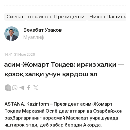
Сиёсат
Қозоғистон Президенти
Никол Пашинян
Бекабат Узаков
Муаллиф
14:41, 31 Июл 2026
Қасим-Жомарт Тоқаев: Қирғиз халқи —
қозоқ халқи учун қардош эл
ASTANА. Кazinform – Президент Қасим-Жомарт
Тоқаев Марказий Осиё давлатлари ва Озарбайжон
раҳбарларининг норасмий Маслаҳат учрашувида
иштирок этди, деб хабар беради Ақорда.