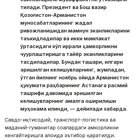
тилади. Президент ва Бош вазир
Қозоғистон-Арманистон
муносабатларининг жадал
ривожланишидан мамнун эканликларини
таъкидладилар ва икки мамлакат
ўртасидаги кўп қиррали ҳамкорликни
чуқурлаштиришга тайёр эканликларини
тасдиқладилар. Бундан ташқари, илгари
эришилган келишувларнинг, жумладан,
ўтган йилнинг ноябрь ойида Арманистон
ҳукумати раҳбарининг Астанага расмий
ташрифи давомида эришилган
келишувларнинг амалга оширилиши
муҳокама қилинди, — дейилади хабарда.
Савдо-иқтисодий, транспорт-логистика ва
маданий-гуманитар соҳалардаги ҳамкорликни
кенгайтиришга алоҳида эътибор қаратилди.