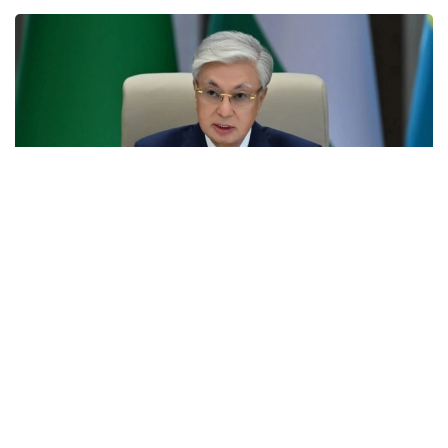
Фото: Ақорда
Учрашувдаги нутқида Давлат раҳбари Қирғиз
Республикаси Президенти Садир Жапаровга
самимий қабул ва анъанага мувофиқ норасмий
учрашувни ўтказиш ташаббуси учун самимий
миннатдорчилик билдирди.