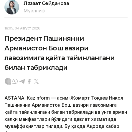
Ляззат Сейданова
Муаллиф
18:05, 04 Август 2026
Президент Пашинянни
Арманистон Бош вазири
лавозимига қайта тайинлангани
билан табриклади
ASTANА. Кazinform — Қасим-Жомарт Тоқаев Никол
Пашинянни Арманистон Бош вазири лавозимига
қайта тайинлангани билан табриклади ва унга арман
халқи манфаатлари йўлидаги давлат хизматида
муваффақиятлар тилади. Бу ҳақда Ақорда хабар