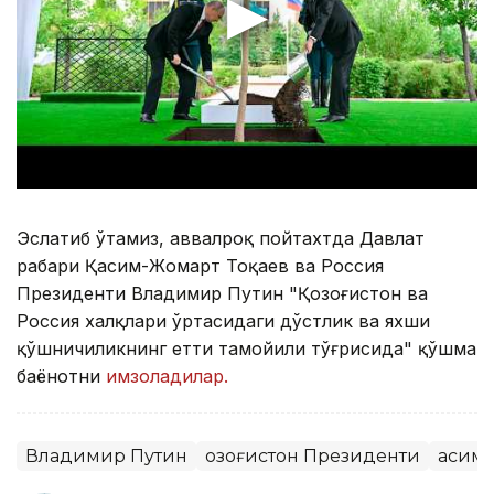
Эслатиб ўтамиз, аввалроқ пойтахтда Давлат
раҳбари Қасим-Жомарт Тоқаев ва Россия
Президенти Владимир Путин "Қозоғистон ва
Россия халқлари ўртасидаги дўстлик ва яхши
қўшничиликнинг етти тамойили тўғрисида" қўшма
баёнотни
имзоладилар.
Владимир Путин
Қозоғистон Президенти
Қасим