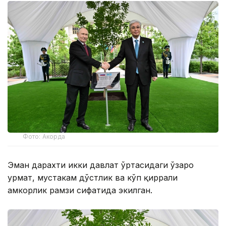
Фото: Акорда
Эман дарахти икки давлат ўртасидаги ўзаро
ҳурмат, мустаҳкам дўстлик ва кўп қиррали
ҳамкорлик рамзи сифатида экилган.