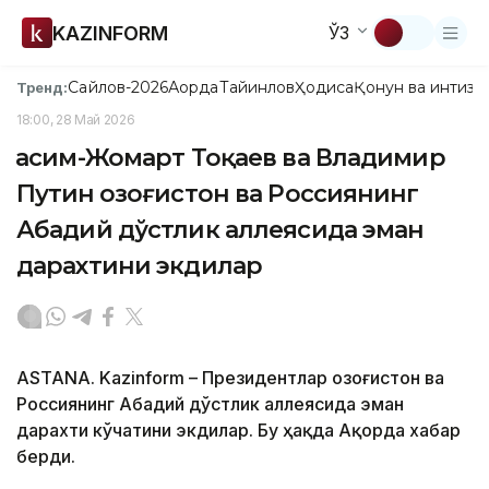
KAZINFORM
ЎЗ
Сайлов-2026
Ақорда
Тайинлов
Ҳодиса
Қонун ва интизо
Тренд:
18:00, 28 Май 2026
Қасим-Жомарт Тоқаев ва Владимир
Путин Қозоғистон ва Россиянинг
Абадий дўстлик аллеясида эман
дарахтини экдилар
ASTANA. Kazinform – Президентлар Қозоғистон ва
Россиянинг Абадий дўстлик аллеясида эман
дарахти кўчатини экдилар. Бу ҳақда Ақорда хабар
берди.