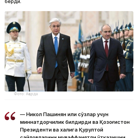
берди.
Фото: Ақорда
— Никол Пашинян илиқ сўзлар учун
миннатдорчилик билдирди ва Қозоғистон
Президенти ва халқига Қурултой
сайловларини муваффақиятли ўтказишни