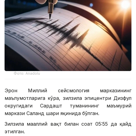
Фото: Аnadolu
Эрон Миллий сейсмология марказининг
маълумотларига кўра, зилзила эпицентри Дизфул
округидаги Сардашт туманининг маъмурий
маркази Саланд шаҳри яқинида бўлган.
Зилзила маҳаллий вақт билан соат 05:55 да қайд
этилган.