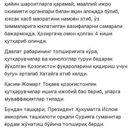
қийин шароитларга қарамай, маҳаллий ижро
ҳокимияти органлари билан яқин алоқада бўлиб,
юксак касб маҳоратини намоён этиб, ўз
зиммаларига юклатилган вазифаларни самарали
бажармоқда. Ҳозиргача омон қолган 4 киши
қутқариб олинди.
Давлат раҳбарининг топшириғига кўра,
қутқарувчилар ва кинологлар гуруҳи бедарак
йўқолган Қозоғистон фуқароларини қидириш учун
бугун эрталаб Хатайга етиб келди.
Қасим-Жомарт Тоқаев қозоғистонлик
қутқарувчилар ишига ижобий баҳо бериб, уларга
муваффақиятлар тилади.
Бундан ташқари, Президент Ҳукуматга Ислом
ҳамкорлик ташкилоти орқали Сурияга гуманитар
ёрдам жўнатиш бўйича топшириқ берди.