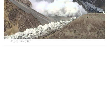
Фото: КЧС РТ
Ҳисобот матбуот анжуманида Тожикистон
Фавқулодда вазиятлар ва фуқаро муҳофазаси
қўмитаси раиси Ражабали Раҳмонали ҳисобот
даврида мамлакатда табиий хусусиятдаги 741 та
фавқулодда вазият қайд этилганини маълум
қилди.
Аҳоли ва иқтисодиётга энг катта зарарни қор
кўчкилари ва сел оқимлари етказган. Олти ой
давомида республика ҳудудида 508 та қор кўчкиси