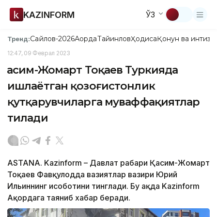
KAZINFORM
ЎЗ
Сайлов-2026
Ақорда
Тайинлов
Ҳодиса
Қонун ва интизо
Тренд:
12:47, 09 Феврал 2023
Қасим-Жомарт Тоқаев Туркияда
ишлаётган қозоғистонлик
қутқарувчиларга муваффақиятлар
тилади
ASTANA. Kazinform – Давлат раҳбари Қасим-Жомарт
Тоқаев Фавқулодда вазиятлар вазири Юрий
Ильиннинг ҳисоботини тинглади. Бу ҳақда Kazinform
Ақордага таяниб хабар беради.