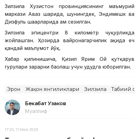
Зилзила Хузистон провинциясининг маъмурий
маркази Аҳваз шаҳрида, шунингдек, Эндимешк ва
Дизфуль шаҳарларида ҳам сезилган.
Зилзила эпицентри 8 километр чуқурликда
жойлашган. Ҳозирда вайронагарчилик ҳақида ҳеч
қандай маълумот йўқ.
Хабар қилинишича, Қизил Ярим Ой қутқарув
гуруҳлари зарарни баҳолаш учун ҳудудга юборилган.
Эрон
Жаҳон янгиликлари
Зилзила
Табиий оф
Бекабат Узаков
Муаллиф
17:20, 17 Июл 2026