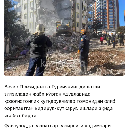
Вазир Президентга Туркиянинг даҳшатли
зилзиладан жабр кўрган ҳудудларида
қозоғистонлик қутқарувчилар томонидан олиб
борилаётган қидирув-қутқарув ишлари ҳақида
ҳисобот берди.
Фавқулодда вазиятлар вазирлиги ходимлари