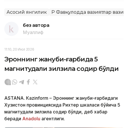
Асосий янгилик
ҚР Фавқулодда вазиятлар вази
без автора
Муаллиф
11:10, 20 Июл 2026
Эроннинг жануби-ғарбида 5
магнитудали зилзила содир бўлди
ASTANА. Кazinform – Эроннинг жануби-ғарбидаги
Хузистон провинциясида Рихтер шкаласи бўйича 5
магнитудали зилзила содир бўлди, деб хабар
беради
Аnadolu
агентлиги.