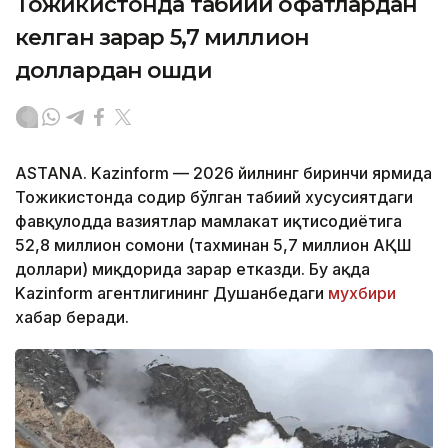
Тожикистонда табиий офатлардан
келган зарар 5,7 миллион
доллардан ошди
ASTANA. Kazinform — 2026 йилнинг биринчи ярмида
Тожикистонда содир бўлган табиий хусусиятдаги
фавқулодда вазиятлар мамлакат иқтисодиётига
52,8 миллион сомони (тахминан 5,7 миллион АҚШ
доллари) миқдорида зарар етказди. Бу ҳақда
Kazinform агентлигининг Душанбедаги
мухбири
хабар беради.