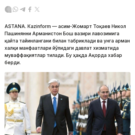
ASTANА. Кazinform — Қасим-Жомарт Тоқаев Никол
Пашинянни Арманистон Бош вазири лавозимига
қайта тайинлангани билан табриклади ва унга арман
халқи манфаатлари йўлидаги давлат хизматида
муваффақиятлар тилади. Бу ҳақда Ақорда хабар
берди.