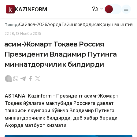
KAZINFORM
ЎЗ
Сайлов-2026
Ақорда
Тайинлов
Ҳодиса
Қонун ва интизо
Тренд:
22:28, 13 Ноябр 2025
Қасим-Жомарт Тоқаев Россия
Президенти Владимир Путинга
миннатдорчилик билдирди
ASTANA. Kazinform - Президент Қасим-Жомарт
Тоқаев йўллаган мактубида Россияга давлат
ташрифи якунлари бўйича Владимир Путинга
миннатдорчилик билдирди, деб хабар беради
Ақорда матбуот хизмати.