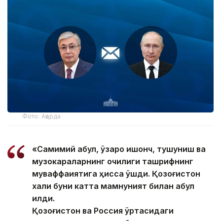
Фото: Ақорда
«Самимий қабул, ўзаро ишонч, тушуниш ва
музокараларнинг очиқлиги ташрифнинг
муваффақиятига ҳисса қўшди. Қозоғистон
халқи буни катта мамнуният билан қабул
қилди.
Қозоғистон ва Россия ўртасидаги