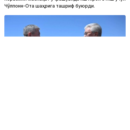
Чўлпонн-Ота шаҳрига ташриф буюрди.
Фото: Ақорда
Бу ҳақда Акорда матбуот хизмати хабар берди.