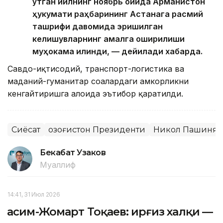
ўтган йилнинг ноябрь ойида Арманистон
ҳукумати раҳбарининг Астанага расмий
ташрифи давомида эришилган
келишувларнинг амалга оширилиши
муҳокама қилинди, — дейилади хабарда.
Савдо-иқтисодий, транспорт-логистика ва
маданий-гуманитар соҳалардаги ҳамкорликни
кенгайтиришга алоҳида эътибор қаратилди.
Сиёсат
Қозоғистон Президенти
Никол Пашинян
Бекабат Узаков
Муаллиф
14:41, 31 Июл 2026
Қасим-Жомарт Тоқаев: Қирғиз халқи —