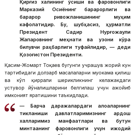
Қирғиз халқининг ўсиши ва фаровонлиги
Марказий Осиёнинг барқарорлиги ва
барқарор ривожланишининг муҳим
кафолатидир. Бу, шубҳасиз, ҳурматли
Президент Садир Нурғожаули
Жапаровнинг меҳнати ва узоқни кўра
билувчи раҳбарлиги туфайлидир, — деди
Қозоғистон Президенти.
Қасим-Жомарт Тоқаев бугунги учрашув жорий кун
тартибидаги долзарб масалаларни муҳокама қилиш
ва кўп қиррали шерикликнинг келажакдаги
устувор йўналишларини белгилаш учун ажойиб
имконият яратишини таъкидлади.
— Барча даражалардаги алоқаларнинг
тикланиши давлатларимизнинг қардош
халқларимиз манфаатлари ва бутун
минтақанинг фаровонлиги учун ижодий