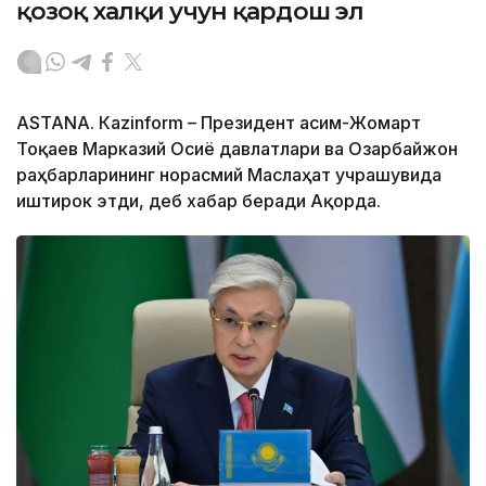
қозоқ халқи учун қардош эл
ASTANА. Кazinform – Президент Қасим-Жомарт
Тоқаев Марказий Осиё давлатлари ва Озарбайжон
раҳбарларининг норасмий Маслаҳат учрашувида
иштирок этди, деб хабар беради Ақорда.