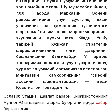
интеграцияга бўлган умумий интилишини
яққол намойиш этади. Шу муносабат билан,
"ХХI асрда Марказий Осиёни
ривожлантириш учун дўстлик, яхши
қўшничилик ва ҳамкорлик тўғрисидаги
шартнома"ни имзолаш маросимларининг
якунланиши муҳим ютуқ бўлди. Ушбу
тарихий ҳужжат стратегик
шериклигимизнинг янги даврининг
бошланишини белгилайди. У қардош
халқларимиз келажаги учун ўзаро ишонч,
ҳурмат ва умумий масъулиятга асосланган
минтақавий ҳамкорликнинг "сиёсий
асосини" шакллантиради, — деди
Қозоғистон Президенти.
Эслатиб ўтамиз, Давлат раҳбари Қирғизистоннинг
Чўлпон-Ота шаҳрига ташриф буюргани ҳақида
хабар
берган эдик.