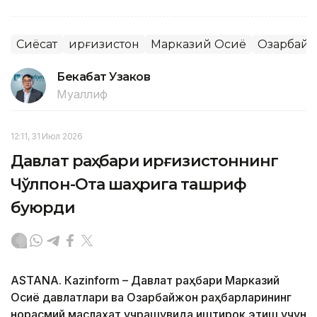
Сиёсат
Қирғизистон
Марказий Осиё
Озарбай
Бекабат Узаков
Муаллиф
12:11, 31 Июл 2026
Давлат раҳбари Қирғизистоннинг
Чўлпон-Ота шаҳрига ташриф
буюрди
ASTANА. Кazinform – Давлат раҳбари Марказий
Осиё давлатлари ва Озарбайжон раҳбарларининг
норасмий маслаҳат учрашувида иштирок этиш учун