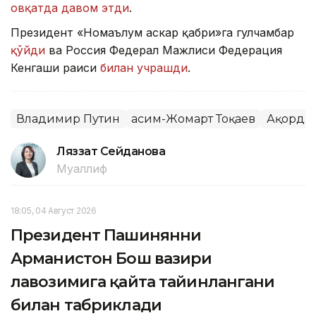
овқатда давом этди
.
Президент «Номаълум аскар қабри»га гулчамбар
қўйди
ва Россия Федерал Мажлиси Федерация
Кенгаши раиси
билан учрашди
.
Владимир Путин
Қасим-Жомарт Тоқаев
Ақорда
Ляззат Сейданова
Муаллиф
18:05, 04 Август 2026
Президент Пашинянни
Арманистон Бош вазири
лавозимига қайта тайинлангани
билан табриклади