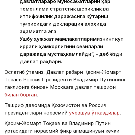
давлатлараро муносабатларни ҳар
томонлама стратегик шериклик ва
иттифоқчилик даражасига кўтариш
тўғрисидаги декларация алоҳида
аҳамиятга эга.
Ушбу ҳужжат мамлакатларимизнинг кўп
қиррали ҳамкорлигини сезиларли
даражада мустаҳкамлайди”, - деб ёзди
Давлат раҳбари.
Эслатиб ўтамиз, Давлат раҳбари Қасим-Жомарт
Тоқаев Россия Президенти Владимир Путиннинг
таклифига биноан Москвага давлат ташрифи
билан борган
.
Ташриф давомида Қозоғистон ва Россия
президентлари норасмий
учрашув ўтказдилар
.
Қасим-Жомарт Тоқаев ва Владимир Путин
ўртасидаги норасмий фикр алмашинуви кечки