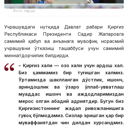
Фото: Ақорда
Учрашувдаги нутқида Давлат раҳбари Қирғиз
Республикаси Президенти Садир Жапаровга
самимий қабул ва анъанага мувофиқ норасмий
учрашувни ўтказиш ташаббуси учун самимий
миннатдорчилик билдирди.
– Қирғиз халқи — қозоқ халқи учун қардош халқ.
Биз ҳаммамиз бир туғишган халқмиз.
Ўртамизда шаклланган дўстлик, ишонч,
қариндошлик ва ўзаро қўллаб-қувватлаш
муқаддас ишонч ва аждодларимиздан
мерос қолган абадий қадриятдир. Бугун биз
Қирғизистоннинг жадал ривожланишига
гувоҳ бўлмоқдамиз. Сизлар эришган ҳар бир
муваффақиятдан чин дилдан хурсандмиз.