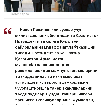
Фото: Ақорда
— Никол Пашинян илиқ сўзлар учун
миннатдорчилик билдирди ва Қозоғистон
Президенти ва халқига Қурултой
сайловларини муваффақиятли ўтказишни
тилади. Президент ва Бош вазир
Қозоғистон-Арманистон
муносабатларининг жадал
ривожланишидан мамнун эканликларини
таъкидладилар ва икки мамлакат
ўртасидаги кўп қиррали ҳамкорликни
чуқурлаштиришга тайёр эканликларини
тасдиқладилар. Бундан ташқари, илгари
эришилган келишувларнинг, жумладан,