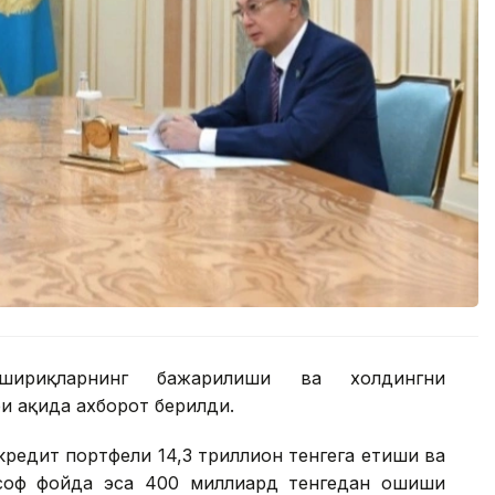
шириқларнинг бажарилиши ва холдингни
 ҳақида ахборот берилди.
редит портфели 14,3 триллион тенгега етиши ва
 соф фойда эса 400 миллиард тенгедан ошиши