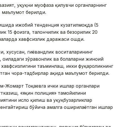
зият, ҳуқуқни муҳофаза қилувчи органларнинг
а маълумот берилди.
ишида ижобий тенденция кузатилмоқда (5
ик 15 фоизга, талончилик ва безорилик 20
чаларда хавфсизлик даражаси ошди.
, хусусан, гиёҳвандлик воситаларининг
 оиладаги зўравонлик ва болаларни жиноий
ти хавфсизлигини таъминлаш, икки фуқароликнинг
ган чора-тадбирлар ҳақида маълумот берилди.
им-Жомарт Тоқаевга ички ишлар органлари
ўтказиш, «яқин полиция» тамойилини
ятини ислоҳ қилиш ва ҳуқуқбузарликлар
кенгайтириш бўйича амалга оширилаётган ишлар
лиятини рақамлаштириш, полиция бўлимлари ва