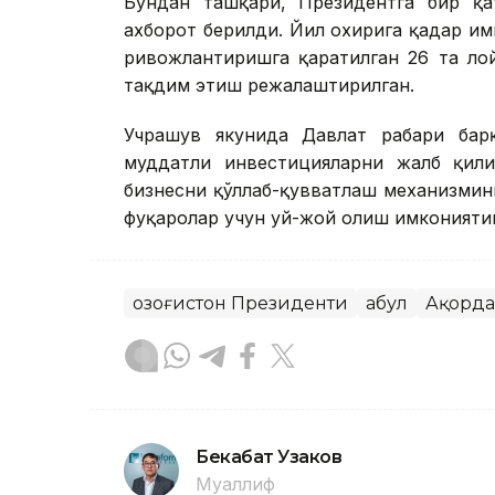
Бундан ташқари, Президентга бир қат
ахборот берилди. Йил охирига қадар и
ривожлантиришга қаратилган 26 та ло
тақдим этиш режалаштирилган.
Учрашув якунида Давлат раҳбари ба
муддатли инвестицияларни жалб қили
бизнесни қўллаб-қувватлаш механизмин
фуқаролар учун уй-жой олиш имкониятин
Қозоғистон Президенти
Қабул
Ақорда
Бекабат Узаков
Муаллиф