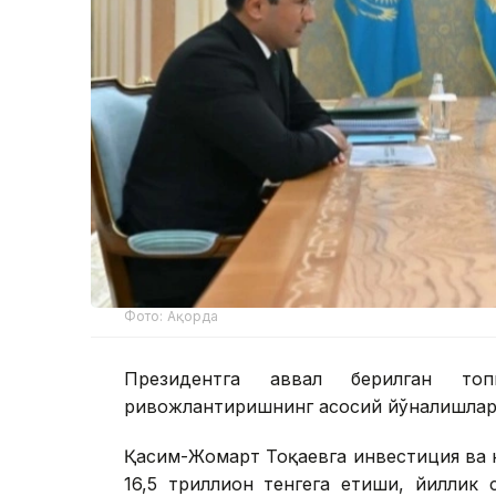
Фото: Ақорда
Президентга аввал берилган топ
ривожлантиришнинг асосий йўналишлари
Қасим-Жомарт Тоқаевга инвестиция ва к
16,5 триллион тенгега етиши, йиллик