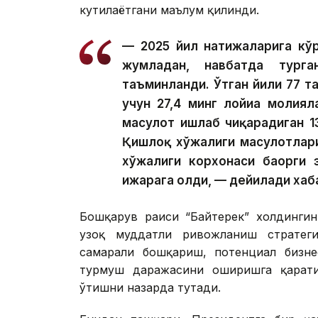
кутилаётгани маълум қилинди.
— 2025 йил натижаларига кўр
жумладан, навбатда тург
таъминланди. Ўтган йили 77 та
учун 27,4 минг лойиҳа молия
маҳсулот ишлаб чиқарадиган 1
Қишлоқ хўжалиги маҳсулотлар
хўжалиги корхонаси баҳорги 
ижарага олди, — дейилади хаб
Бошқарув раиси “Байтерек” холдингин
узоқ муддатли ривожланиш стратегия
самарали бошқариш, потенциал бизне
турмуш даражасини оширишга қарати
ўтишни назарда тутади.