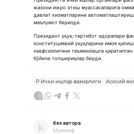
жазони ижро этиш муассасаларига омма
давлат хизматларини автоматлаштириш 
маълумот берилди.
Президент ҳуқуқ-тартибот идоралари фао
конституциявий ҳуқуқларини ҳимоя қилиш
хавфсизлигини таъминлашга қаратилган
бўйича топшириқлар берди.
ҚР Ички ишлар вазирлиги
Асосий ян
без автора
Муаллиф