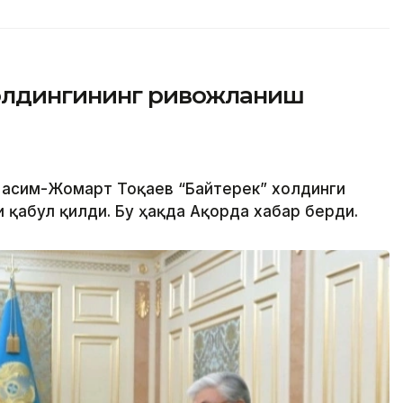
холдингининг ривожланиш
 Қасим-Жомарт Тоқаев “Байтерек” холдинги
 қабул қилди. Бу ҳақда Ақорда хабар берди.