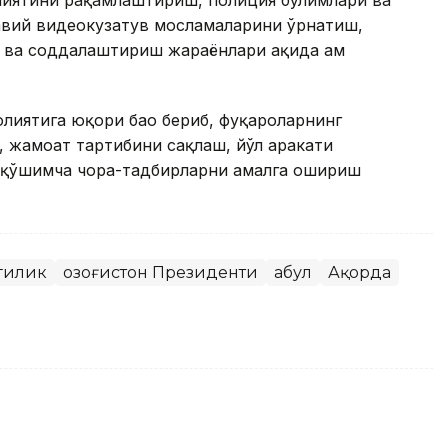
вий видеокузатув мосламаларини ўрнатиш,
ва соддалаштириш жараёнлари ҳақида ҳам
лиятига юқори баҳо бериб, фуқароларнинг
, жамоат тартибини сақлаш, йўл ҳаракати
 қўшимча чора-тадбирларни амалга ошириш
гилик
Қозоғистон Президенти
Қабул
Ақорда