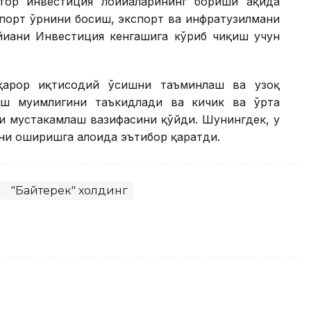
ор инвестиция лойиҳаларининг бориши ҳақида
мпорт ўрнини босиш, экспорт ва инфратузилмани
йиҳани Инвестиция кенгашига кўриб чиқиш учун
рқарор иқтисодий ўсишни таъминлаш ва узоқ
ш муҳимлигини таъкидлади ва кичик ва ўрта
и мустаҳкамлаш вазифасини қўйди. Шунингдек, у
и оширишга алоҳида эътибор қаратди.
"Байтерек" холдинг