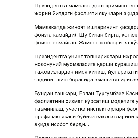
Президентга мамлакатдаги криминоген ва
жорий йилдаги фаолияти якунлари ҳақид
Мамлакатда жиноят ишларининг қисқар
фоизга камайди). Шу билан бирга, қотилл
фоизга камайган. Жамоат жойлари ва кў
Президентга унинг топшириқлари ижроси
ноқонуний муомаласига қарши курашиш,
тажовузлардан ҳимоя қилиш, йўл ҳарака
олдини олиш борасида амалга оширилаёт
Бундан ташқари, Ерлан Турғумбаев Қас
фаолиятини хизмат кўрсатиш моделига 
таъминлаш, участка инспекторлари фаоли
профилактикаси бўйича ваколатларини 
ҳақида ҳисобот берди. .
Президентга ички ишлар органлари фао