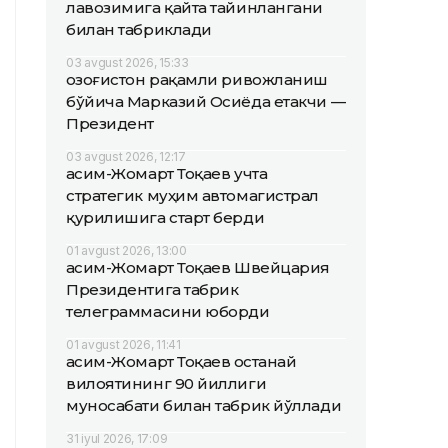
лавозимига қайта тайинлангани
билан табриклади
03 avgust 2026, 15:33
Қозоғистон рақамли ривожланиш
бўйича Марказий Осиёда етакчи —
Президент
03 avgust 2026, 12:17
Қасим-Жомарт Тоқаев учта
стратегик муҳим автомагистрал
қурилишига старт берди
01 avgust 2026, 13:00
Қасим-Жомарт Тоқаев Швейцария
Президентига табрик
телеграммасини юборди
01 avgust 2026, 11:41
Қасим-Жомарт Тоқаев Қостанай
вилоятининг 90 йиллиги
муносабати билан табрик йўллади
31 iyul 2026, 17:09