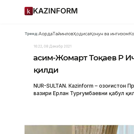
KAZINFORM
Ақорда
Тайинлов
Ҳодиса
Қонун ва интизом
Ко
Тренд:
16:22, 08 Декабр 2021
Қасим-Жомарт Тоқаев ҚР 
қилди
NUR-SULTAN. Кazinform – Қозоғистон 
вазири Ерлан Турғумбаевни қабул қи