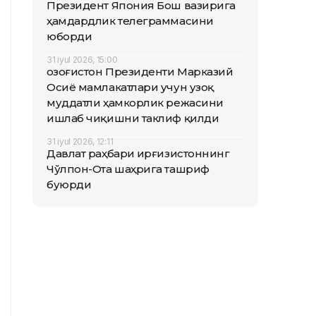
Президент Япония Бош вазирига
ҳамдардлик телеграммасини
юборди
31 iyul 2026, 15:00
Қозоғистон Президенти Марказий
Осиё мамлакатлари учун узоқ
муддатли ҳамкорлик режасини
ишлаб чиқишни таклиф қилди
31 iyul 2026, 12:11
Давлат раҳбари Қирғизистоннинг
Чўлпон-Ота шаҳрига ташриф
буюрди