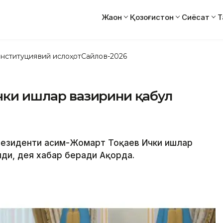
Жаҳон
Қозоғистон
Сиёсат
Т
нституциявий ислоҳот
Сайлов-2026
Ички ишлар вазирини қабул
Президенти Қасим-Жомарт Тоқаев Ички ишлар
лди, дея хабар беради Aқорда.