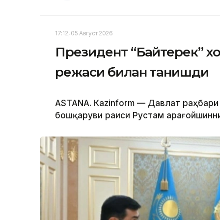
17:12, 05 Август 2026
Президент “Байтерек” 
режаси билан танишди
ASTANА. Каzinform — Давлат раҳбари
бошқаруви раиси Рустам Қарағойшинни