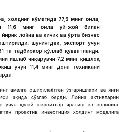
а, холдинг кўмагида 77,5 минг оила,
ан 11,6 минг оила уй-жой билан
 йирик лойиҳа ва кичик ва ўрта бизнес
лаштирилди, шунингдек, экспорт учун
31 та тадбиркор қўллаб-қувватланди.
ини ишлаб чиқарувчи 7,2 минг қишлоқ
экиш учун 11,4 минг дона техникани
арда.
инг амалга оширилаётган ўзгаришлари ва янги
си ҳақида сўзлаб берди. Лойиҳа активларни
с учун қулай шароитлар яратиш ва аҳолининг
лган проактив инвестиция холдинг моделига