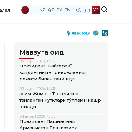
KZ
QZ
РУ
EN
中文
ق ز
ЎЗ
аҳлил
Мавзуга оид
05 avgust 2026, 17:12
Президент “Байтерек”
холдингининг ривожланиш
режаси билан танишди
05 avgust 2026, 12:35
Қасим-Жомарт Тоқаевнинг
танланган нутқлари тўплами нашр
этилди
04 avgust 2026, 18:05
Президент Пашинянни
Арманистон Бош вазири