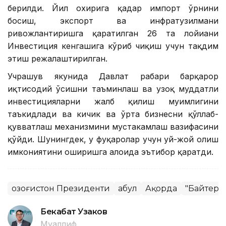
берилди. Йил охирига қадар импорт ўрнини
босиш, экспорт ва инфратузилмани
ривожлантиришга қаратилган 26 та лойиҳани
Инвестиция кенгашига кўриб чиқиш учун тақдим
этиш режалаштирилган.
Учрашув якунида Давлат раҳбари барқарор
иқтисодий ўсишни таъминлаш ва узоқ муддатли
инвестицияларни жалб қилиш муҳимлигини
таъкидлади ва кичик ва ўрта бизнесни қўллаб-
қувватлаш механизмини мустаҳкамлаш вазифасини
қўйди. Шунингдек, у фуқаролар учун уй-жой олиш
имкониятини оширишга алоҳида эътибор қаратди.
Қозоғистон Президенти
Қабул
Ақорда
"Байтере
Бекабат Узаков
Муаллиф