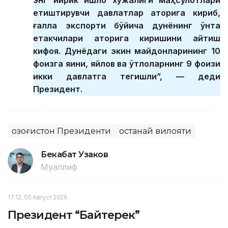
етиштирувчи давлатлар қаторига кириб,
ғалла экспорти бўйича дунёнинг ўнта
етакчилари қаторига киришини айтиш
кифоя. Дунёдаги экин майдонларининг 10
фоизга яқини, яйлов ва ўтлоқларнинг 9 фоизи
икки давлатга тегишли”, — деди
Президент.
Қозоғистон Президенти
Қостанай вилояти
Бекабат Узаков
Муаллиф
17:12, 05 Август 2026
Президент “Байтерек”