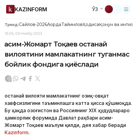
KAZINFORM
ЎЗ
Сайлов-2026
Ақорда
Тайинлов
Ҳодиса
Қонун ва интизо
Тренд:
16:05, 09 Ноябр 2023
Қасим-Жомарт Тоқаев Қостанай
вилоятини мамлакатнинг туганмас
бойлик фондига қиёслади
Қостанай вилояти мамлакатнинг озиқ-овқат
хавфсизлигини таъминлашга катта ҳисса қўшмоқда.
Бу ҳақда Қозоғистон ва Россиянинг ХIХ ҳудудлараро
ҳамкорлик форумида Давлат раҳбари Қасим-
Жомарт Тоқаев маълум қилди, дея хабар беради
Kazinform
.