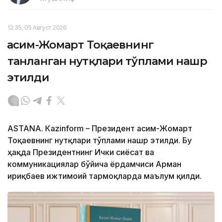
12:35, 05 Август 2026
Қасим-Жомарт Тоқаевнинг
танланган нутқлари тўплами нашр
этилди
ASTANА. Кazinform – Президент Қасим-Жомарт
Тоқаевнинг нутқлари тўплами нашр этилди. Бу
ҳақда Президентнинг Ички сиёсат ва
коммуникациялар бўйича ёрдамчиси Арман
Қириқбаев ижтимоий тармоқларда маълум қилди.