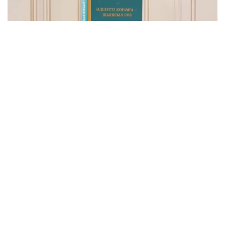
Фото: видеодан скриншот
Бу — Давлат раҳбарининг Қозоғистонни адолатли,
хавфсиз ва гуллаб-яшнаётган мамлакатга
айлантириш бўйича буюк идеалининг сўз билан
йўғрилган хулосаси.
– Азиз дўстлар! Сўзларнинг қадрини
тушунадиган ақлли, очиқ фикрли
жамоатчилик учун бизда янгиликлар бор.
Қозоғистон Республикаси Президенти
Қасим-Жомарт Кемелули Тоқаевнинг