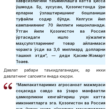
хавфсизлигини таъминлашга катта ҳисса
қўшмоқда. Бу, хусусан, Қозоғистонда қўриқ
ерларни ўзлаштиришнинг бошланиши
туфайли содир бўлди. Келгуси йил
кампаниянинг 70 йиллиги нишонланади.
Ўтган йили Қозоғистон ва Россия
ўртасидаги қишлоқ хўжалиги
маҳсулотларининг товар айланмаси
чоракга ўсди ва 3,6 миллиард долларни
ташкил этди”, — деди Қасим-Жомарт
Тоқаев.
Давлат раҳбари таъкидлаганидек, ҳар икки
давлатнинг салоҳияти янада юқори.
“Мамлакатларимиз агросаноат мажмуаси
соҳасида савдо ва ўзаро манфаатли
ҳамкорликни кенгайтириш учун катта
имкониятларга эга. Қозоғистон ва Россия
энг йирик қишлоқ хўжалиги маҳсулотлари