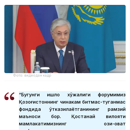
Фото: видеодан кадр
“Бугунги қишлоқ хўжалиги форумимиз
Қозоғистоннинг чинакам битмас-туганмас
фондида ўтказилаётганининг рамзий
маъноси бор. Қостанай вилояти
мамлакатимизнинг озиқ-овқат