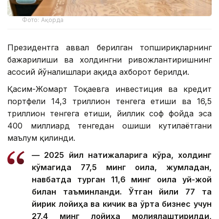
Фото: Ақорда
Президентга аввал берилган топшириқларнинг
бажарилиши ва холдингни ривожлантиришнинг
асосий йўналишлари ҳақида ахборот берилди.
Қасим-Жомарт Тоқаевга инвестиция ва кредит
портфели 14,3 триллион тенгега етиши ва 16,5
триллион тенгега етиши, йиллик соф фойда эса
400 миллиард тенгедан ошиши кутилаётгани
маълум қилинди.
— 2025 йил натижаларига кўра, холдинг
кўмагида 77,5 минг оила, жумладан,
навбатда турган 11,6 минг оила уй-жой
билан таъминланди. Ўтган йили 77 та
йирик лойиҳа ва кичик ва ўрта бизнес учун
27,4 минг лойиҳа молиялаштирилди,