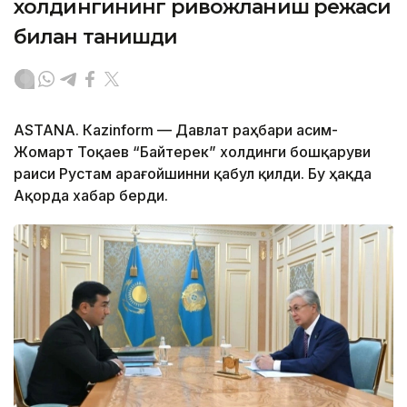
холдингининг ривожланиш режаси
билан танишди
ASTANА. Каzinform — Давлат раҳбари Қасим-
Жомарт Тоқаев “Байтерек” холдинги бошқаруви
раиси Рустам Қарағойшинни қабул қилди. Бу ҳақда
Ақорда хабар берди.