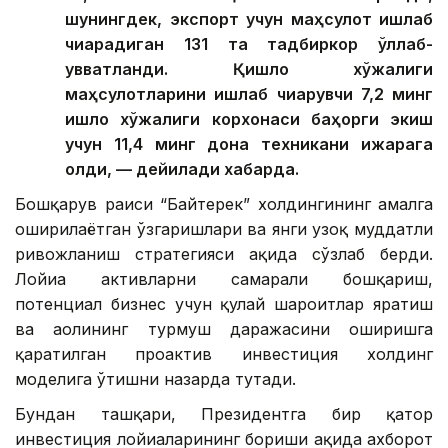
шунингдек, экспорт учун маҳсулот ишлаб
чиқарадиган 131 та тадбиркор қўллаб-
қувватланди. Қишлоқ хўжалиги
маҳсулотларини ишлаб чиқарувчи 7,2 минг
қишлоқ хўжалиги корхонаси баҳорги экиш
учун 11,4 минг дона техникани ижарага
олди, — дейилади хабарда.
Бошқарув раиси “Байтерек” холдингининг амалга
оширилаётган ўзгаришлари ва янги узоқ муддатли
ривожланиш стратегияси ҳақида сўзлаб берди.
Лойиҳа активларни самарали бошқариш,
потенциал бизнес учун қулай шароитлар яратиш
ва аҳолининг турмуш даражасини оширишга
қаратилган проактив инвестиция холдинг
моделига ўтишни назарда тутади.
Бундан ташқари, Президентга бир қатор
инвестиция лойиҳаларининг бориши ҳақида ахборот