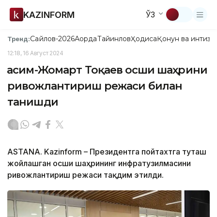
KAZINFORM
ЎЗ
Сайлов-2026
Ақорда
Тайинлов
Ҳодиса
Қонун ва интизо
Тренд:
12:18, 16 Август 2024
Қасим-Жомарт Тоқаев Қосши шаҳрини
ривожлантириш режаси билан
танишди
ASTANA. Kazinform – Президентга пойтахтга туташ
жойлашган Қосши шаҳрининг инфратузилмасини
ривожлантириш режаси тақдим этилди.