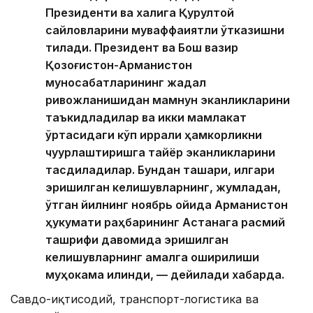
Президенти ва халқига Қурултой
сайловларини муваффақиятли ўтказишни
тилади. Президент ва Бош вазир
Қозоғистон-Арманистон
муносабатларининг жадал
ривожланишидан мамнун эканликларини
таъкидладилар ва икки мамлакат
ўртасидаги кўп қиррали ҳамкорликни
чуқурлаштиришга тайёр эканликларини
тасдиқладилар. Бундан ташқари, илгари
эришилган келишувларнинг, жумладан,
ўтган йилнинг ноябрь ойида Арманистон
ҳукумати раҳбарининг Астанага расмий
ташрифи давомида эришилган
келишувларнинг амалга оширилиши
муҳокама қилинди, — дейилади хабарда.
Савдо-иқтисодий, транспорт-логистика ва