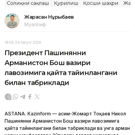
Соғлиқни сақлаш
Қурилиш
Қосши шаҳри
Жам
Жарасқан Нұрыбаев
Муаллиф
18:05, 04 Август 2026
Президент Пашинянни
Арманистон Бош вазири
лавозимига қайта тайинлангани
билан табриклади
ASTANА. Кazinform — Қасим-Жомарт Тоқаев Никол
Пашинянни Арманистон Бош вазири лавозимига
қайта тайинлангани билан табриклади ва унга арман