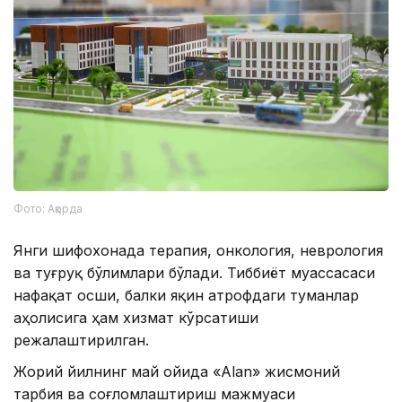
Фото: Ақорда
Янги шифохонада терапия, онкология, неврология
ва туғруқ бўлимлари бўлади. Тиббиёт муассасаси
нафақат Қосши, балки яқин атрофдаги туманлар
аҳолисига ҳам хизмат кўрсатиши
режалаштирилган.
Жорий йилнинг май ойида «Alan» жисмоний
тарбия ва соғломлаштириш мажмуаси