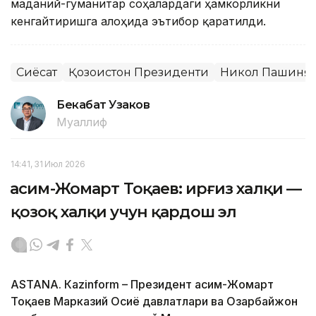
маданий-гуманитар соҳалардаги ҳамкорликни
кенгайтиришга алоҳида эътибор қаратилди.
Сиёсат
Қозоғистон Президенти
Никол Пашиня
Бекабат Узаков
Муаллиф
14:41, 31 Июл 2026
Қасим-Жомарт Тоқаев: Қирғиз халқи —
қозоқ халқи учун қардош эл
ASTANА. Кazinform – Президент Қасим-Жомарт
Тоқаев Марказий Осиё давлатлари ва Озарбайжон