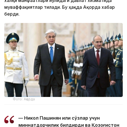
халқи манфаатлари йўлидаги давлат хизматида
муваффақиятлар тилади. Бу ҳақда Ақорда хабар
берди.
Фото: Ақорда
— Никол Пашинян илиқ сўзлар учун
миннатдорчилик билдирди ва Қозоғистон