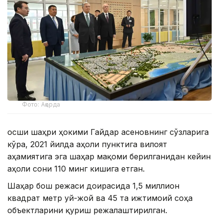
Фото: Ақорда
Қосши шаҳри ҳокими Гайдар Қасеновнинг сўзларига
кўра, 2021 йилда аҳоли пунктига вилоят
аҳамиятига эга шаҳар мақоми берилганидан кейин
аҳоли сони 110 минг кишига етган.
Шаҳар бош режаси доирасида 1,5 миллион
квадрат метр уй-жой ва 45 та ижтимоий соҳа
объектларини қуриш режалаштирилган.