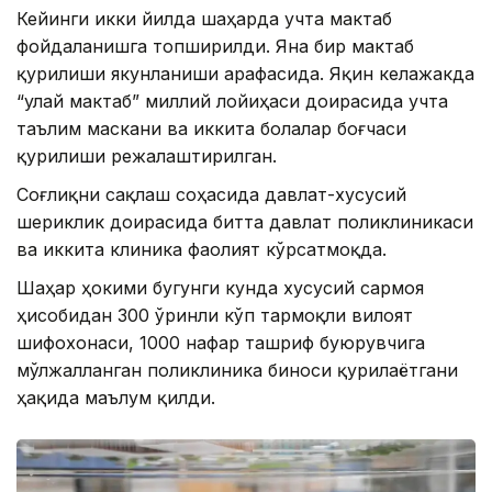
Кейинги икки йилда шаҳарда учта мактаб
фойдаланишга топширилди. Яна бир мактаб
қурилиши якунланиши арафасида. Яқин келажакда
“Қулай мактаб” миллий лойиҳаси доирасида учта
таълим маскани ва иккита болалар боғчаси
қурилиши режалаштирилган.
Соғлиқни сақлаш соҳасида давлат-хусусий
шериклик доирасида битта давлат поликлиникаси
ва иккита клиника фаолият кўрсатмоқда.
Шаҳар ҳокими бугунги кунда хусусий сармоя
ҳисобидан 300 ўринли кўп тармоқли вилоят
шифохонаси, 1000 нафар ташриф буюрувчига
мўлжалланган поликлиника биноси қурилаётгани
ҳақида маълум қилди.