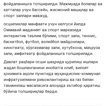
фойдаланишга топширилди. Мажмуада болалар ва
катталар учун бассейн, жисмоний машқлар ва
спорт заллари мавжуд.
Қосшиликлар манфаати учун келгуси йилда
Оммавий маданият ва спорт марказида
интерактив таълим бўлими, спорт зали, теннис,
баскетбол, ​​футбол, ​​волейбол майдонлари,
кинотеатр, кўргазмалар зали, кутубхона, маъруза
зали, амфитеатр фойдаланишга топширилади.
Давлат раҳбари Қосши шаҳрида қурилиш ишлари
жадал бошланганини инобатга олиб, вилоят
ҳокимига аҳоли пунктида муҳандислик-коммунал
инфратузилмани ривожлантириш ва газ билан
таъминлаш масаласига алоҳида эътибор қаратиш
бўйича топшириқлар берди.