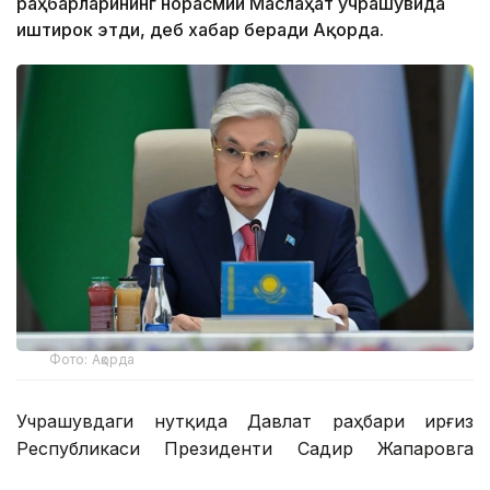
раҳбарларининг норасмий Маслаҳат учрашувида
иштирок этди, деб хабар беради Ақорда.
Фото: Ақорда
Учрашувдаги нутқида Давлат раҳбари Қирғиз
Республикаси Президенти Садир Жапаровга
самимий қабул ва анъанага мувофиқ норасмий