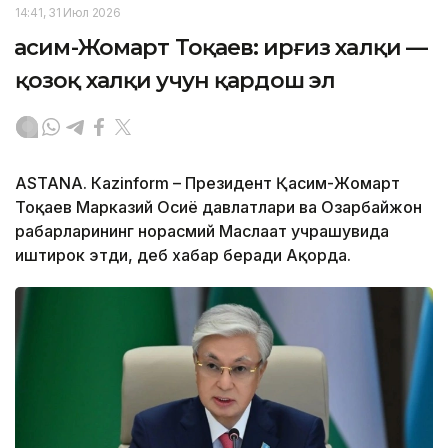
14:41, 31 Июл 2026
Қасим-Жомарт Тоқаев: Қирғиз халқи —
қозоқ халқи учун қардош эл
ASTANА. Кazinform – Президент Қасим-Жомарт
Тоқаев Марказий Осиё давлатлари ва Озарбайжон
раҳбарларининг норасмий Маслаҳат учрашувида
иштирок этди, деб хабар беради Ақорда.