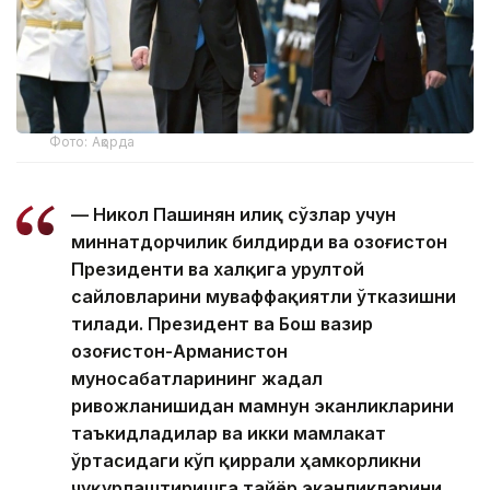
Фото: Ақорда
— Никол Пашинян илиқ сўзлар учун
миннатдорчилик билдирди ва Қозоғистон
Президенти ва халқига Қурултой
сайловларини муваффақиятли ўтказишни
тилади. Президент ва Бош вазир
Қозоғистон-Арманистон
муносабатларининг жадал
ривожланишидан мамнун эканликларини
таъкидладилар ва икки мамлакат
ўртасидаги кўп қиррали ҳамкорликни
чуқурлаштиришга тайёр эканликларини