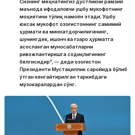
Сизнинг меҳнатингиз дўстликни рамзий
маънода ифодаловчи ушбу мукофотнинг
моҳиятини тўлиқ намоён этади. Ушбу
юксак мукофот Қозоғистоннинг самимий
ҳурмати ва миннатдорчилигининг,
шунингдек, ишонч ва ғзаро ҳурматга
асосланган муносабатларни
ривожлантиришга содиқлигининг
белгисидир”, — деди Қозоғистон
Президенти Мустақиллик саройида бўлиб
ўтган кенгайтирилган таркибдаги
музокаралардан сўнг.