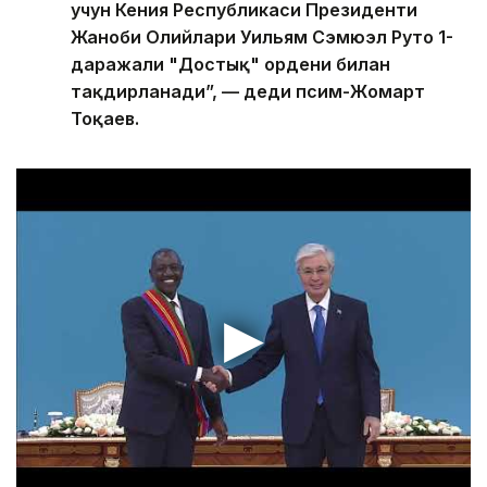
учун Кения Республикаси Президенти
Жаноби Олийлари Уильям Сэмюэл Руто 1-
даражали "Достық" ордени билан
тақдирланади”, — деди Қпсим-Жомарт
Тоқаев.