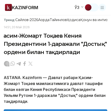
KAZINFORM
ЎЗ
Сайлов-2026
Ақорда
Тайинлов
Ҳодиса
Қонун ва интизо
Тренд:
14:51, 20 Май 2026
Қасим-Жомарт Тоқаев Кения
Президентини 1-даражали "Достық"
ордени билан тақдирлади
ASTANA. Kazinform — Давлат раҳбари Қасим-
Жомарт Тоқаев мамлакатимизга давлат ташрифи
билан келган Кения Республикаси Президенти
Уильям Рутони 1-даражали "Достық" ордени билан
тақдирлади.