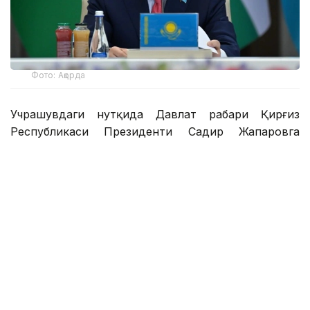
Фото: Ақорда
Учрашувдаги нутқида Давлат раҳбари Қирғиз
Республикаси Президенти Садир Жапаровга
самимий қабул ва анъанага мувофиқ норасмий
учрашувни ўтказиш ташаббуси учун самимий
миннатдорчилик билдирди.
– Қирғиз халқи — қозоқ халқи учун қардош
халқ. Биз ҳаммамиз бир туғишган халқмиз.
Ўртамизда шаклланган дўстлик, ишонч,
қариндошлик ва ўзаро қўллаб-қувватлаш
муқаддас ишонч ва аждодларимиздан
мерос қолган абадий қадриятдир. Бугун