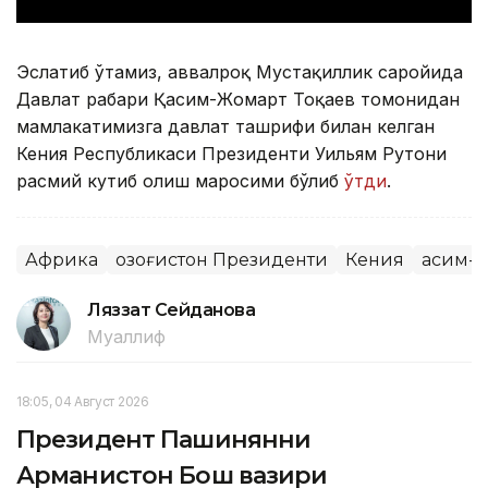
Эслатиб ўтамиз, аввалроқ Мустақиллик саройида
Давлат раҳбари Қасим-Жомарт Тоқаев томонидан
мамлакатимизга давлат ташрифи билан келган
Кения Республикаси Президенти Уильям Рутони
расмий кутиб олиш маросими бўлиб
ўтди
.
Африка
Қозоғистон Президенти
Кения
Қасим-
Ляззат Сейданова
Муаллиф
18:05, 04 Август 2026
Президент Пашинянни
Арманистон Бош вазири