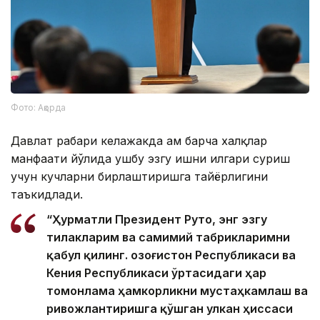
Фото: Ақорда
Давлат раҳбари келажакда ҳам барча халқлар
манфаати йўлида ушбу эзгу ишни илгари суриш
учун кучларни бирлаштиришга тайёрлигини
таъкидлади.
“Ҳурматли Президент Руто, энг эзгу
тилакларим ва самимий табрикларимни
қабул қилинг. Қозоғистон Республикаси ва
Кения Республикаси ўртасидаги ҳар
томонлама ҳамкорликни мустаҳкамлаш ва
ривожлантиришга қўшган улкан ҳиссаси