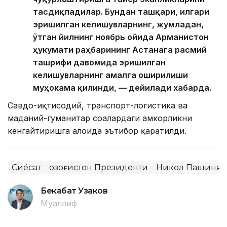
тасдиқладилар. Бундан ташқари, илгари
эришилган келишувларнинг, жумладан,
ўтган йилнинг ноябрь ойида Арманистон
ҳукумати раҳбарининг Астанага расмий
ташрифи давомида эришилган
келишувларнинг амалга оширилиши
муҳокама қилинди, — дейилади хабарда.
Савдо-иқтисодий, транспорт-логистика ва
маданий-гуманитар соҳалардаги ҳамкорликни
кенгайтиришга алоҳида эътибор қаратилди.
Сиёсат
Қозоғистон Президенти
Никол Пашинян
Бекабат Узаков
Муаллиф