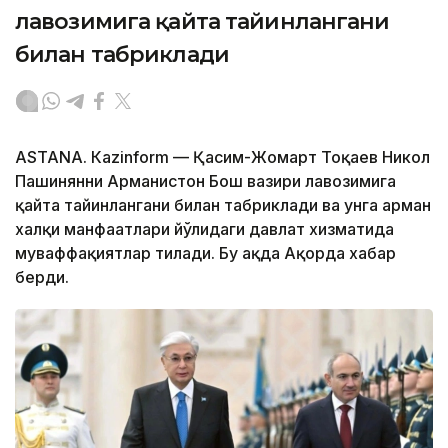
лавозимига қайта тайинлангани
билан табриклади
ASTANА. Кazinform — Қасим-Жомарт Тоқаев Никол
Пашинянни Арманистон Бош вазири лавозимига
қайта тайинлангани билан табриклади ва унга арман
халқи манфаатлари йўлидаги давлат хизматида
муваффақиятлар тилади. Бу ҳақда Ақорда хабар
берди.