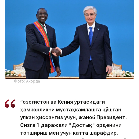
Фото: Акорда
“Қозоғистон ва Кения ўртасидаги
ҳамкорликни мустаҳкамлашга қўшган
улкан ҳиссангиз учун, жаноб Президент,
Сизга 1-даражали "Достық" орденини
топшириш мен учун катта шарафдир.