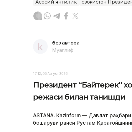
Асосий янгилик
Қозоғистон Президе
без автора
Муаллиф
17:12, 05 Август 2026
Президент “Байтерек” 
режаси билан танишди
ASTANА. Каzinform — Давлат раҳбари
бошқаруви раиси Рустам Қарағойшинни қ