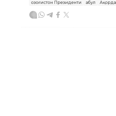
Қозоғистон Президенти
Қабул
Ақорда
Бекабат Узаков
Муаллиф
12:35, 05 Август 2026
Қасим-Жомарт Тоқаевнинг
нашр этилди
ASTANА. Кazinform – Президент Қасим
этилди. Бу ҳақда Президентнинг Ички
ёрдамчиси Арман Қириқбаев ижтимоий