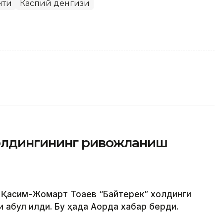
нти
Каспий денгизи
холдингининг ривожланиш
 Қасим-Жомарт Тоқаев “Байтерек” холдинги
абул қилди. Бу ҳақда Ақорда хабар берди.