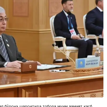
л бўрон» шароитида тобора муҳим аҳамият касб