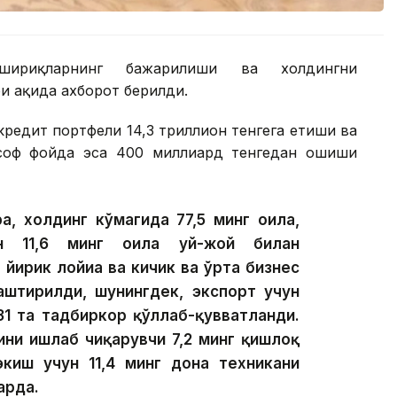
шириқларнинг бажарилиши ва холдингни
 ҳақида ахборот берилди.
редит портфели 14,3 триллион тенгега етиши ва
 соф фойда эса 400 миллиард тенгедан ошиши
а, холдинг кўмагида 77,5 минг оила,
ан 11,6 минг оила уй-жой билан
 йирик лойиҳа ва кичик ва ўрта бизнес
лаштирилди, шунингдек, экспорт учун
31 та тадбиркор қўллаб-қувватланди.
ини ишлаб чиқарувчи 7,2 минг қишлоқ
экиш учун 11,4 минг дона техникани
арда.