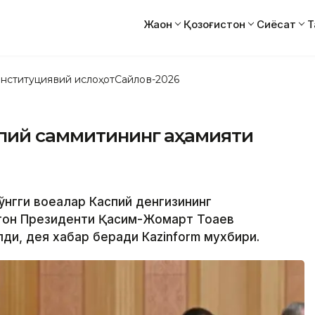
Жаҳон
Қозоғистон
Сиёсат
Т
нституциявий ислоҳот
Сайлов-2026
спий саммитининг аҳамияти
ўнгги воқеалар Каспий денгизининг
стон Президенти Қасим-Жомарт Тоқаев
ди, дея хабар беради Кazinform мухбири.