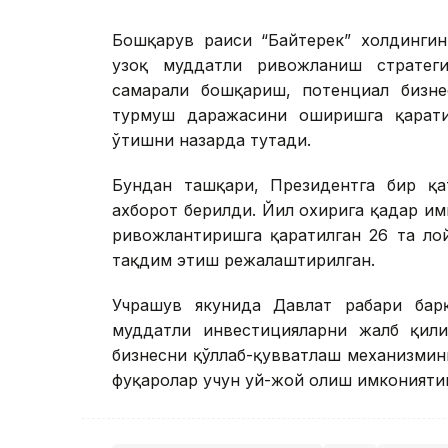
Бошқарув раиси “Байтерек” холдингин
узоқ муддатли ривожланиш стратегия
самарали бошқариш, потенциал бизне
турмуш даражасини оширишга қарати
ўтишни назарда тутади.
Бундан ташқари, Президентга бир қат
ахборот берилди. Йил охирига қадар и
ривожлантиришга қаратилган 26 та ло
тақдим этиш режалаштирилган.
Учрашув якунида Давлат раҳбари ба
муддатли инвестицияларни жалб қили
бизнесни қўллаб-қувватлаш механизмин
фуқаролар учун уй-жой олиш имкониятин