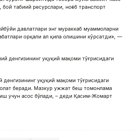
, бой табиий ресурслари, ноёб транспорт
ийбўйи давлатлари энг мураккаб муаммоларни
абатлари орқали ҳал қила олишини кўрсатди», —
ий денгизининг ҳуқуқий мақоми тўғрисидаги
й денгизининг ҳуқуқий мақоми тўғрисидаги
олат беради. Мазкур ҳужжат беш томонлама
ш учун асос бўлади, – деди Қасим-Жомарт