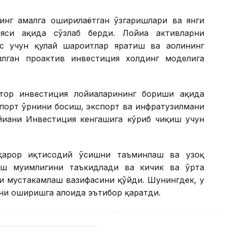
инг амалга оширилаётган ўзгаришлари ва янги
си ҳақида сўзлаб берди. Лойиҳа активларни
с учун қулай шароитлар яратиш ва аҳолининг
лган проактив инвестиция холдинг моделига
ор инвестиция лойиҳаларининг бориши ҳақида
мпорт ўрнини босиш, экспорт ва инфратузилмани
йиҳани Инвестиция кенгашига кўриб чиқиш учун
рқарор иқтисодий ўсишни таъминлаш ва узоқ
ш муҳимлигини таъкидлади ва кичик ва ўрта
и мустаҳкамлаш вазифасини қўйди. Шунингдек, у
и оширишга алоҳида эътибор қаратди.