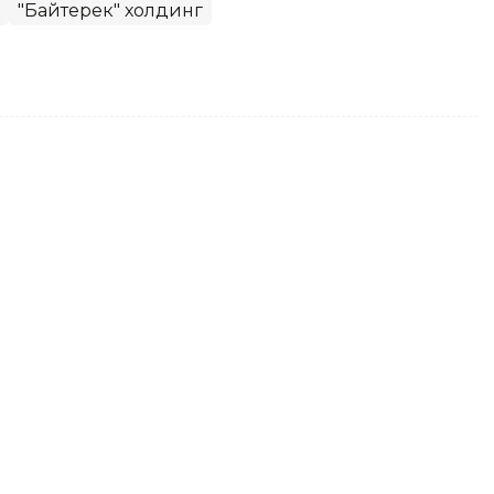
"Байтерек" холдинг
 танланган нутқлари тўплами
-Жомарт Тоқаевнинг нутқлари тўплами нашр
 сиёсат ва коммуникациялар бўйича
 тармоқларда маълум қилди.