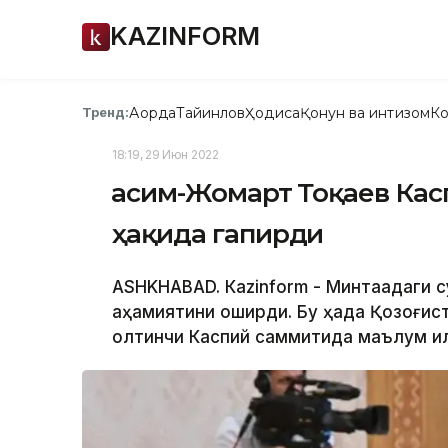
KAZINFORM
Ақорда
Тайинлов
Ҳодиса
Қонун ва интизом
Ко
Тренд:
18:19, 29 Июн 2022
Қасим-Жомарт Тоқаев Ка
ҳақида гапирди
АSHKHABAD. Кazinform - Минтақадаги с
аҳамиятини оширди. Бу ҳақда Қозоғи
олтинчи Каспий саммитида маълум қил