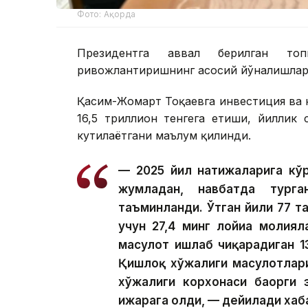
Фото: Ақорда
Президентга аввал берилган топ
ривожлантиришнинг асосий йўналишлари
Қасим-Жомарт Тоқаевга инвестиция ва к
16,5 триллион тенгега етиши, йиллик
кутилаётгани маълум қилинди.
— 2025 йил натижаларига кўр
жумладан, навбатда тург
таъминланди. Ўтган йили 77 та
учун 27,4 минг лойиҳа молия
маҳсулот ишлаб чиқарадиган 1
Қишлоқ хўжалиги маҳсулотлар
хўжалиги корхонаси баҳорги 
ижарага олди, — дейилади хаб