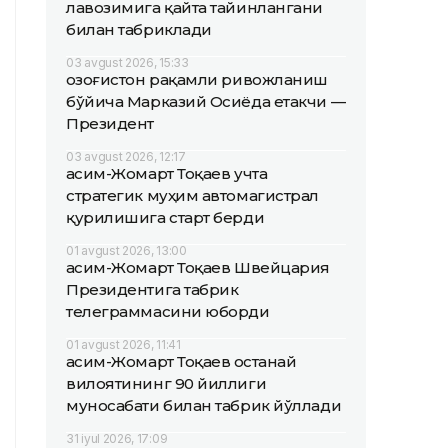
лавозимига қайта тайинлангани
билан табриклади
03 avgust 2026, 15:33
Қозоғистон рақамли ривожланиш
бўйича Марказий Осиёда етакчи —
Президент
03 avgust 2026, 12:17
Қасим-Жомарт Тоқаев учта
стратегик муҳим автомагистрал
қурилишига старт берди
01 avgust 2026, 13:00
Қасим-Жомарт Тоқаев Швейцария
Президентига табрик
телеграммасини юборди
01 avgust 2026, 11:41
Қасим-Жомарт Тоқаев Қостанай
вилоятининг 90 йиллиги
муносабати билан табрик йўллади
31 iyul 2026, 17:09