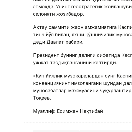
этмоқда. Унинг геостратегик жойлашуви
салоҳияти жозибадор.
Ақтау саммити жаҳон ҳамжамиятига Касп
тинч йўл билан, яхши қўшничилик мунос
деди Давлат раҳбари.
Президент бунинг далили сифатида Касп
ҳужжат тасдиқланганини келтирди.
«Кўп йиллик музокаралардан сўнг Каспи
конвенциянинг имзолангани шундан дал
муносабатлар мажмуасини чуқурлаштири
Тоқаев.
Муаллиф: Есимжан Нақтибай