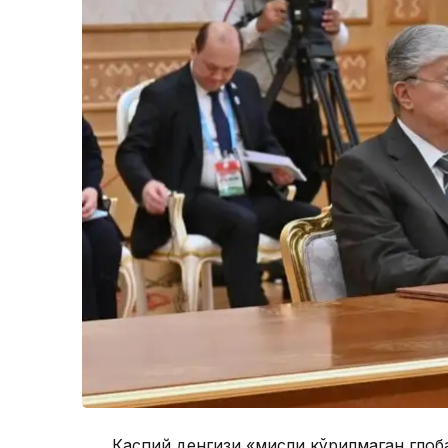
Каспий денгизи «мисли кўрилмаган глоба