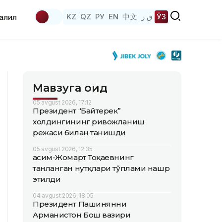
KZ
QZ
РУ
EN
中文
ق ز
ЎЗ
аҳлил
Мавзуга оид
05 avgust 2026, 17:12
Президент “Байтерек”
холдингининг ривожланиш
режаси билан танишди
05 avgust 2026, 12:35
Қасим-Жомарт Тоқаевнинг
танланган нутқлари тўплами нашр
этилди
04 avgust 2026, 18:05
Президент Пашинянни
Арманистон Бош вазири