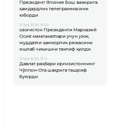
Президент Япония Бош вазирига
ҳамдардлик телеграммасини
юборди
31 iyul 2026, 15:00
Қозоғистон Президенти Марказий
Осиё мамлакатлари учун узоқ
муддатли ҳамкорлик режасини
ишлаб чиқишни таклиф қилди
31 iyul 2026, 12:11
Давлат раҳбари Қирғизистоннинг
Чўлпон-Ота шаҳрига ташриф
буюрди