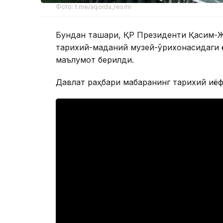
Фото: t.me/aqorda_resmi
Бундан ташқари, ҚР Президенти Қасим-Ж
тарихий-маданий музей-қўриқхонасидаги
маълумот берилди.
Давлат раҳбари мақбаранинг тарихий қиё