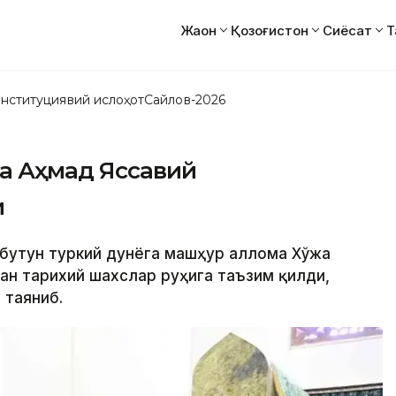
Жаҳон
Қозоғистон
Сиёсат
Т
нституциявий ислоҳот
Сайлов-2026
жа Аҳмад Яссавий
и
и бутун туркий дунёга машҳур аллома Хўжа
ан тарихий шахслар руҳига таъзим қилди,
 таяниб.