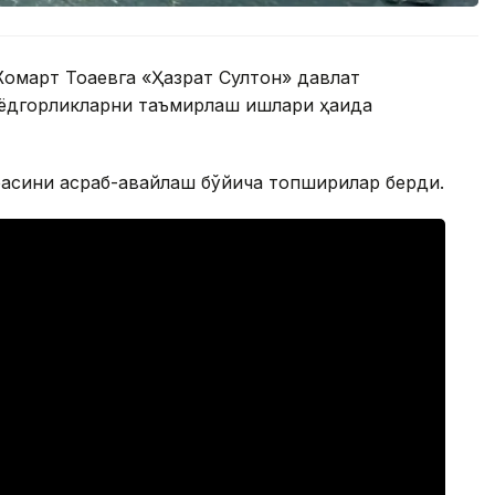
омарт Тоқаевга «Ҳазрат Султон» давлат
 ёдгорликларни таъмирлаш ишлари ҳақида
фасини асраб-авайлаш бўйича топшириқлар берди.