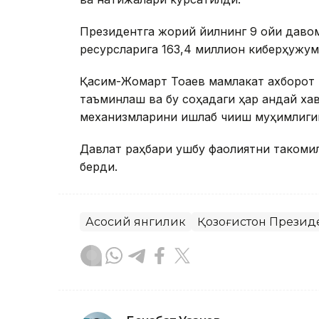
Президентга жорий йилнинг 9 ойи даво
ресурсларига 163,4 миллион киберҳужум
Қасим-Жомарт Тоқаев мамлакат ахборот
таъминлаш ва бу соҳадаги ҳар қандай ха
механизмларини ишлаб чиқиш муҳимлиги
Давлат раҳбари ушбу фаолиятни такомил
берди.
Асосий янгилик
Қозоғистон Презид