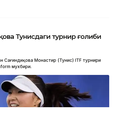
қова Тунисдаги турнир ғолиби
ан Сағиндиқова Монастир (Тунис) ITF турнири
nform мухбири.