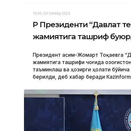
13:00, 03 Октябр 2023
ҚР Президенти “Давлат т
жамиятига ташриф бую
Президент Қасим-Жомарт Тоқаевга “Д
жамиятига ташрифи чоғида Қозоғисто
таъминлаш ва ҳозирги ҳолати бўйича
берилди, деб хабар беради Каzinform