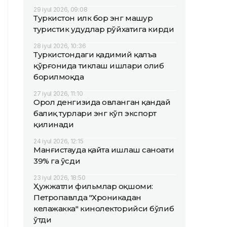
29 iyul 2026, 09:08
Туркистон илк бор энг машҳур
туристик ҳудудлар рўйхатига кирди
28 iyul 2026, 10:36
Туркистондаги қадимий қалъа
қўрғонида тиклаш ишлари олиб
борилмоқда
27 iyul 2026, 11:10
Орол денгизида овланган қандай
балиқ турлари энг кўп экспорт
қилинади
24 iyul 2026, 12:15
Манғистауда қайта ишлаш саноати
39% га ўсди
23 iyul 2026, 18:50
Ҳужжатли фильмлар оқшоми:
Петропавлда "Хроникадан
келажакка" кинолекторийси бўлиб
ўтди