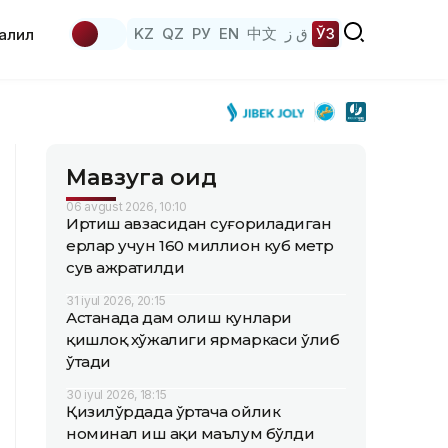
KZ
QZ
РУ
EN
中文
ق ز
ЎЗ
аҳлил
Мавзуга оид
06 avgust 2026, 10:10
Иртиш ҳавзасидан суғориладиган
ерлар учун 160 миллион куб метр
сув ажратилди
31 iyul 2026, 20:15
Астанада дам олиш кунлари
қишлоқ хўжалиги ярмаркаси ўлиб
ўтади
30 iyul 2026, 18:15
Қизилўрдада ўртача ойлик
номинал иш ҳақи маълум бўлди