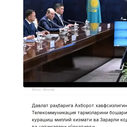
Фото: Akorda
Давлат раҳбарига Ахборот хавфсизлиги
Телекоммуникация тармоқларини бошқари
курашиш миллий хизмати ва Зарарли ко
ва натижалари кўрсатилди.