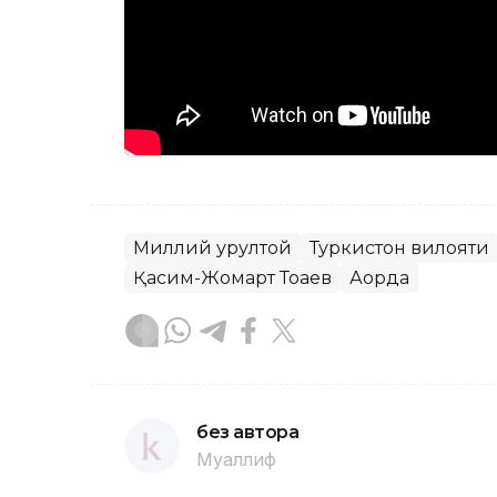
Миллий қурултой
Туркистон вилояти
Қасим-Жомарт Тоқаев
Ақорда
без автора
Муаллиф