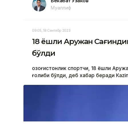
Бекабат Узаков
Муаллиф
09:05, 18 Сентябр 2023
18 ёшли Аружан Сағинди
бўлди
Қозоғистонлик спортчи, 18 ёшли Аруж
ғолиби бўлди, деб хабар беради Каzi