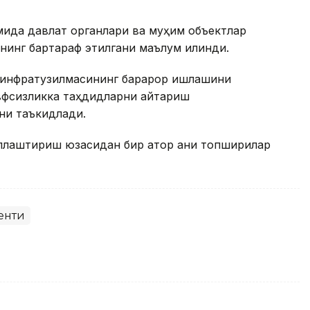
мида давлат органлари ва муҳим объектлар
нинг бартараф этилгани маълум қилинди.
 инфратузилмасининг барқарор ишлашини
вфсизликка таҳдидларни қайтариш
ни таъкидлади.
лаштириш юзасидан бир қатор аниқ топшириқлар
енти