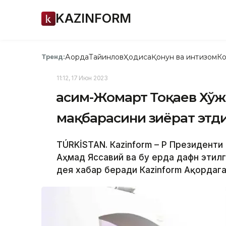
KAZINFORM
Ақорда
Тайинлов
Ҳодиса
Қонун ва интизом
Ко
Тренд:
11:12, 17 Июн 2023
Қасим-Жомарт Тоқаев Хў
мақбарасини зиёрат этд
TÚRKİSTAN. Кazinform – ҚР Президент
Аҳмад Яссавий ва бу ерда дафн этилг
дея хабар беради Кazinform Ақордага