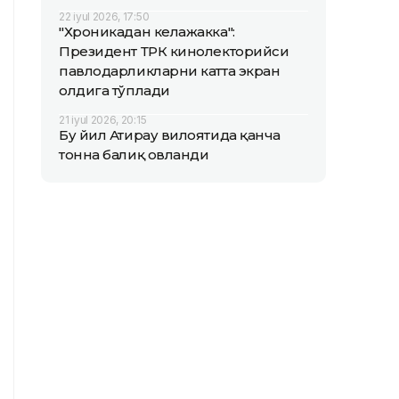
22 iyul 2026, 17:50
"Хроникадан келажакка":
Президент ТРК кинолекторийси
павлодарликларни катта экран
олдига тўплади
21 iyul 2026, 20:15
Бу йил Атирау вилоятида қанча
тонна балиқ овланди