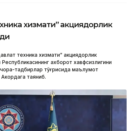
ехника хизмати” акциядорлик
рди
авлат техника хизмати” акциядорлик
н Республикасининг ахборот хавфсизлигини
 чора-тадбирлар тўғрисида маълумот
 Акордага таяниб.