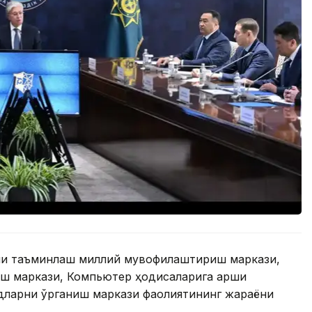
ни таъминлаш миллий мувофиқлаштириш маркази,
ш маркази, Компьютер ҳодисаларига қарши
дларни ўрганиш маркази фаолиятининг жараёни