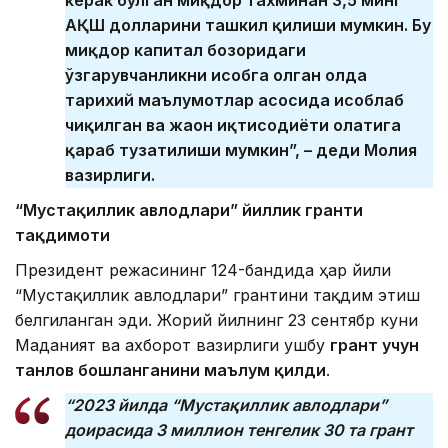
АҚШ долларини ташкил қилиши мумкин. Бу
миқдор капитал бозоридаги
ўзгарувчанликни ҳисобга олган ҳолда
тарихий маълумотлар асосида ҳисоблаб
чиқилган ва жаҳон иқтисодиёти ҳолатига
қараб тузатилиши мумкин”, – деди Молия
вазирлиги.
“Мустақиллик авлодлари” йиллик гранти
тақдимоти
Президент режасининг 124-бандида ҳар йили
“Мустақиллик авлодлари” грантини тақдим этиш
белгиланган эди. Жорий йилнинг 23 сентябр куни
Маданият ва ахборот вазирлиги ушбу
грант учун
танлов бошланганини маълум қилди
.
“2023 йилда “Мустақиллик авлодлари”
доирасида 3 миллион тенгелик 30 та грант