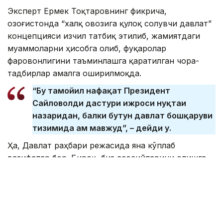
Эксперт Ермек Тоқтаровнинг фикрича,
Қозоғистонда “халқ овозига қулоқ солувчи давлат”
концепцияси изчил татбиқ этилиб, жамиятдаги
муаммоларни ҳисобга олиб, фуқаролар
фаровонлигини таъминлашга қаратилган чора-
тадбирлар амалга оширилмоқда.
“Бу тамойил нафақат Президент
Сайловолди дастури ижроси нуқтаи
назаридан, балки бутун давлат бошқаруви
тизимида ҳам мавжуд”, – дейди у.
Ҳа, Давлат раҳбари режасида яна кўплаб
вазифалар бор. Бироқ, биз асосийларини олишга
ҳаракат қилдик ва масъул давлат идораларидан
бу қандай амалга оширилганини сўрадик. Бу
йилдан ташқари биз ҳар йили президентнинг 2029
йилгача бўлган режасини кузатиб борамиз. Режа
бор, топшириқ берилган. Асосийси, буни