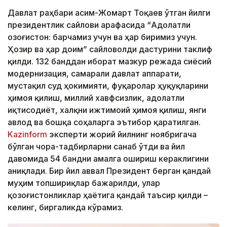
Давлат раҳбари Қасим-Жомарт Тоқаев ўтган йилги
президентлик сайлови арафасида “Адолатли
Қозоғистон: барчамиз учун ва ҳар биримиз учун.
Ҳозир ва ҳар доим” сайловолди дастурини таклиф
қилди. 132 банддан иборат мазкур режада сиёсий
модернизация, самарали давлат аппарати,
мустақил суд ҳокимияти, фуқаролар ҳуқуқларини
ҳимоя қилиш, миллий хавфсизлик, адолатли
иқтисодиёт, халқни ижтимоий ҳимоя қилиш, янги
авлод ва бошқа соҳаларга эътибор қаратилган.
Kazinform
эксперти жорий йилнинг ноябригача
бўлган чора-тадбирларни санаб ўтди ва йил
давомида 54 бандни амалга ошириш кераклигини
аниқлади. Бир йил аввал Президент берган қандай
муҳим топшириқлар бажарилди, улар
қозоғистонликлар ҳаётига қандай таъсир қилди –
келинг, биргаликда кўрамиз.