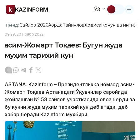
KAZINFORM
ЎЗ
Сайлов-2026
Ақорда
Тайинлов
Ҳодиса
Қонун ва интизо
Тренд:
09:29, 20 Ноябр 2022
Қасим-Жомарт Тоқаев: Бугун жуда
муҳим тарихий кун
ASTANA. Kazinform – Президентликка номзод Қасим-
Жомарт Тоқаев Астанадаги Ўқувчилар саройида
жойлашган № 58 сайлов участкасида овоз берди ва
бу кунни жуда муҳим тарихий кун деб атади, деб
хабар беради Kazinform мухбири.