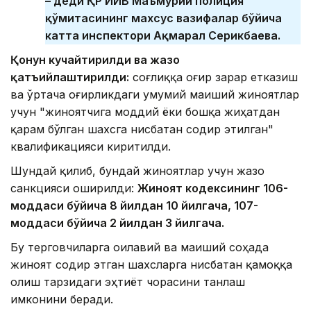
– деди ҚР ИИВ Маъмурий полиция
қўмитасининг махсус вазифалар бўйича
катта инспектори Ақмарал Серикбаева.
Қонун кучайтирилди ва жазо
қатъийлаштирилди:
соғлиққа оғир зарар етказиш
ва ўртача оғирликдаги умумий маиший жиноятлар
учун "жиноятчига моддий ёки бошқа жиҳатдан
қарам бўлган шахсга нисбатан содир этилган"
квалификацияси киритилди.
Шундай қилиб, бундай жиноятлар учун жазо
санкцияси оширилди:
Жиноят кодексининг 106-
моддаси бўйича 8 йилдан 10 йилгача, 107-
моддаси бўйича 2 йилдан 3 йилгача.
Бу терговчиларга оилавий ва маиший соҳада
жиноят содир этган шахсларга нисбатан қамоққа
олиш тарзидаги эҳтиёт чорасини танлаш
имконини беради.