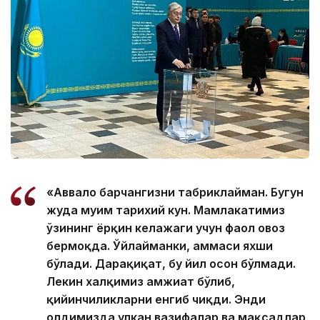
«Аввало барчангизни табриклайман. Бугун
жуда муҳим тарихий кун. Мамлакатимиз
ўзининг ёрқин келажаги учун фаол овоз
бермоқда. Ўйлайманки, ҳаммаси яхши
бўлади. Дарҳақиқат, бу йил осон бўлмади.
Лекин халқимиз ҳамжиҳат бўлиб,
қийинчиликларни енгиб чиқди. Энди
олдимизда улкан вазифалар ва мақсадлар