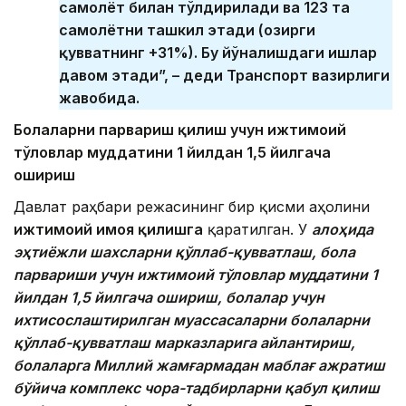
самолёт билан тўлдирилади ва 123 та
самолётни ташкил этади (ҳозирги
қувватнинг +31%). Бу йўналишдаги ишлар
давом этади”, – деди Транспорт вазирлиги
жавобида.
Болаларни парвариш қилиш учун ижтимоий
тўловлар муддатини 1 йилдан 1,5 йилгача
ошириш
Давлат раҳбари режасининг бир қисми аҳолини
ижтимоий ҳимоя қилишга
қаратилган. У
алоҳида
эҳтиёжли шахсларни қўллаб-қувватлаш, бола
парвариши учун ижтимоий тўловлар муддатини 1
йилдан 1,5 йилгача ошириш, болалар учун
ихтисослаштирилган муассасаларни болаларни
қўллаб-қувватлаш марказларига айлантириш,
болаларга Миллий жамғармадан маблағ ажратиш
бўйича комплекс чора-тадбирларни қабул қилиш