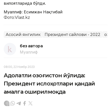
вилоятларида бўлди.
Муаллиф: Есимжан Нақтибай
Фото:Vlast.kz
Асосий янгилик
Президент сайлови - 2022
Қо
без автора
Муаллиф
08:00, 22 Ноябр 2023
Адолатли Қозоғистон йўлида:
Президент ислоҳотлари қандай
амалга оширилмоқда