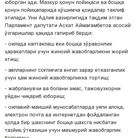
юборган эди. Мазкур қонун лойиҳаси ва бошқа
қонун лойиҳаларида қўшимча қоидалар таклиф
этилади. Уни Адлия вазирлигида тақдим этган
Парламент депутати Асхат Аймағамбетов асосий
ўзгаришлар ҳақида гапириб берди:
- оилада калтаклаш ёки бошқа зўравонлик
ҳаракатлари учун жиноий жавобгарликни жорий
этиш;
- аёлларнинг соғлиғига енгил зарар етказганлик
учун ҳам жиноий жавобгарликка тортиш;
- жабрланувчи ва болани эмас, тажовузкорни
уйдан чиқариб юбориш;
- оилавий-маиший муносабатларда уяли алоқа,
электрон почта ва интернетдан фойдаланган
ҳолда бир шахснинг бошқа шахсга нисбатан
тазйиқ ўтказиши учун маъмурий жавобгарлик
белгилаш;