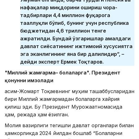
нафақалар миқдорини ошириш чора-
тадбирлари 4,4 миллион фуқарога
тааллуқли бўлиб, бунинг учун республика
бюджетидан 4,6 триллион тенге
ажратилди. Бундай ўзгаришлар амалдаги
давлат сиёсатининг ижтимоий хусусиятга
эга эканлигининг яна бир далилидир”, –
дейди эксперт Ермек Тоқтаров.
"Миллий жамғарма
– болалар
га". Президент
қонунни имзолади
Қасим-Жомарт Тоқаевнинг муҳим ташаббусларидан
бири Миллий жамғармадан болаларга хайрия
қилиш эди. Бу Президент Мурожаатномасида
ҳам, режада ҳам ёзилган.
Молия вазирлиги тегишли давлат органлари билан
ҳамкорликда 2024 йилдан бошлаб “Болаларни