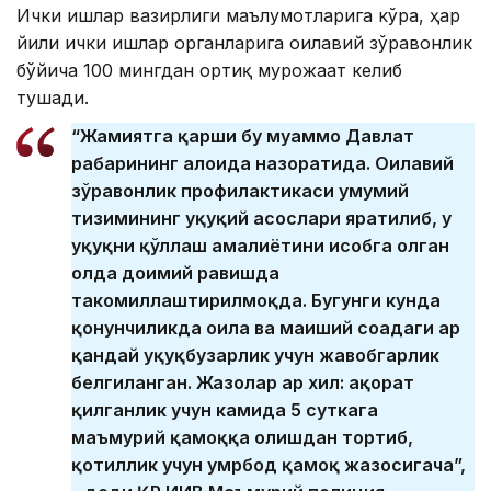
Ички ишлар вазирлиги маълумотларига кўра, ҳар
йили ички ишлар органларига оилавий зўравонлик
бўйича 100 мингдан ортиқ мурожаат келиб
тушади.
“Жамиятга қарши бу муаммо Давлат
раҳбарининг алоҳида назоратида. Оилавий
зўравонлик профилактикаси умумий
тизимининг ҳуқуқий асослари яратилиб, у
ҳуқуқни қўллаш амалиётини ҳисобга олган
ҳолда доимий равишда
такомиллаштирилмоқда. Бугунги кунда
қонунчиликда оила ва маиший соҳадаги ҳар
қандай ҳуқуқбузарлик учун жавобгарлик
белгиланган. Жазолар ҳар хил: ҳақорат
қилганлик учун камида 5 суткага
маъмурий қамоққа олишдан тортиб,
қотиллик учун умрбод қамоқ жазосигача”,