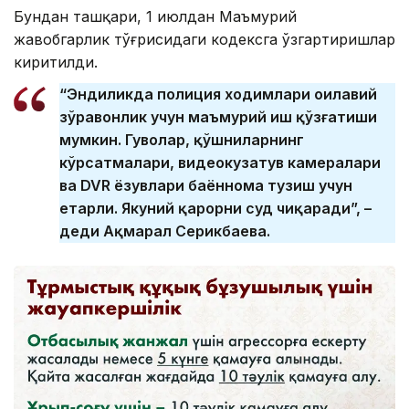
Бундан ташқари, 1 июлдан Маъмурий
жавобгарлик тўғрисидаги кодексга ўзгартиришлар
киритилди.
“Эндиликда полиция ходимлари оилавий
зўравонлик учун маъмурий иш қўзғатиши
мумкин. Гувоҳлар, қўшниларнинг
кўрсатмалари, видеокузатув камералари
ва DVR ёзувлари баённома тузиш учун
етарли. Якуний қарорни суд чиқаради”, –
деди Ақмарал Серикбаева.