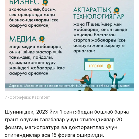
Инфографика: Kazinform
Шунингдек, 2023 йил 1 сентябрдан бошлаб барча
грант олувчи талабалар учун стипендиялар 20
фоизга, магистратура ва докторантлар учун
стипендиялар эса 15 фоизга оширилди.