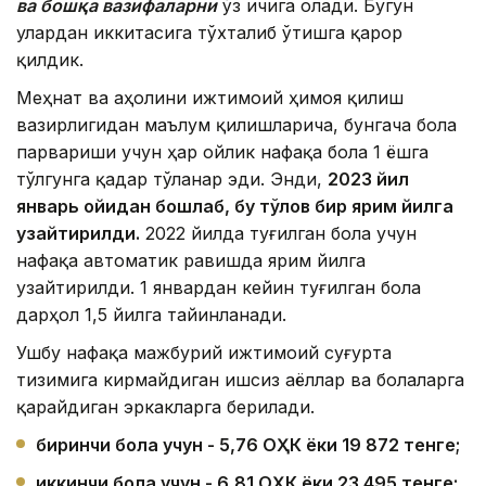
ва бошқа вазифаларни
ўз ичига олади. Бугун
улардан иккитасига тўхталиб ўтишга қарор
қилдик.
Меҳнат ва аҳолини ижтимоий ҳимоя қилиш
вазирлигидан маълум қилишларича, бунгача бола
парвариши учун ҳар ойлик нафақа бола 1 ёшга
тўлгунга қадар тўланар эди. Энди,
2023 йил
январ
ь ойидан бошлаб, бу тўлов бир ярим йилга
узайтирилди.
2022 йилда туғилган бола учун
нафақа автоматик равишда ярим йилга
узайтирилди. 1 январдан кейин туғилган бола
дарҳол 1,5 йилга тайинланади.
Ушбу нафақа мажбурий ижтимоий суғурта
тизимига кирмайдиган ишсиз аёллар ва болаларга
қарайдиган эркакларга берилади.
биринчи бола учун - 5,76
ОҲК ёки 19 872 тенге;
иккинчи бола учун - 6,81
ОҲК ёки 23 495 тенге;