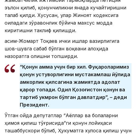
эълон қилиб, қонунчиликни янада кучайтиришни
талаб қилди. Хусусан, улар Жиноят кодексига
оиладаги зўравонлик бўйича махсус модда
киритишни таклиф қилишди.
Қасим-Жомарт Тоқаев ички ишлар вазирлигига
шов-шувга сабаб бўлган воқеани алоҳида
назоратга олишни топширди.
“Қонун ҳамма учун бир хил. Фуқароларимиз
қонун устуворлигини мустаҳкамлаш йўлида
ҳамкорлик қилсагина жамиятда адолат
қарор топади. Одил Қозоғистон қонун ва
тартиб ҳукмрон бўлган давлатдир”, – деди
Президент.
Ўтган ойда депутатлар “Аёллар ва болаларни
ҳимоя қилиш тўғрисида”ги қонун лойиҳаси
ташаббускори бўлиб, Ҳукуматга хулоса қилиш учун