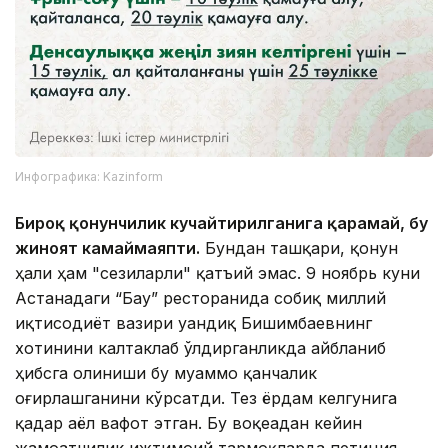
Инфографика: Kazinform
Бироқ қонунчилик кучайтирилганига қарамай, бу
жиноят камаймаяпти.
Бундан ташқари, қонун
ҳали ҳам "сезиларли" қатъий эмас. 9 ноябрь куни
Астанадаги “Бау” ресторанида собиқ миллий
иқтисодиёт вазири Қуандиқ Бишимбаевнинг
хотинини калтаклаб ўлдирганликда айбланиб
ҳибсга олиниши бу муаммо қанчалик
оғирлашганини кўрсатди. Тез ёрдам келгунига
қадар аёл вафот этган. Бу воқеадан кейин
жамоатчилик ижтимоий тармоқларда петиция