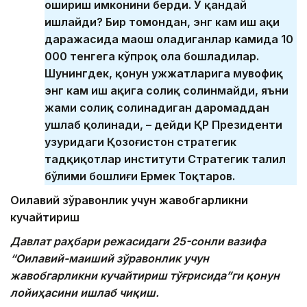
ошириш имконини берди. У қандай
ишлайди? Бир томондан, энг кам иш ҳақи
даражасида маош оладиганлар камида 10
000 тенгега кўпроқ ола бошладилар.
Шунингдек, қонун ҳужжатларига мувофиқ
энг кам иш ҳақига солиқ солинмайди, яъни
жами солиқ солинадиган даромаддан
ушлаб қолинади, – дейди ҚР Президенти
ҳузуридаги Қозоғистон стратегик
тадқиқотлар институти Стратегик таҳлил
бўлими бошлиғи Ермек Тоқтаров.
Оилавий зўравонлик учун жавобгарликни
кучайтириш
Давлат раҳбари режасидаги 25-сонли вазифа
“Оилавий-маиший зўравонлик учун
жавобгарликни кучайтириш тўғрисида”ги қонун
лойиҳасини ишлаб чиқиш.