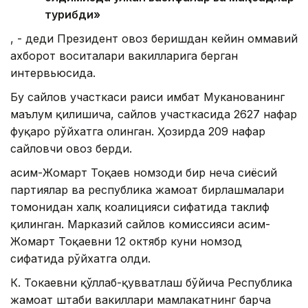
турибди»
, - деди Президент овоз беришдан кейин оммавий
ахборот воситалари вакилларига берган
интервьюсида.
Бу сайлов участкаси раиси Қимбат Муканованинг
маълум қилишича, сайлов участкасида 2627 нафар
фуқаро рўйхатга олинган. Ҳозирда 209 нафар
сайловчи овоз берди.
Қасим-Жомарт Тоқаев номзоди бир неча сиёсий
партиялар ва республика жамоат бирлашмалари
томонидан халқ коалицияси сифатида таклиф
қилинган. Марказий сайлов комиссияси Қасим-
Жомарт Тоқаевни 12 октябр куни номзод
сифатида рўйхатга олди.
К. Токаевни қўллаб-қувватлаш бўйича Республика
жамоат штаби вакиллари мамлакатнинг барча