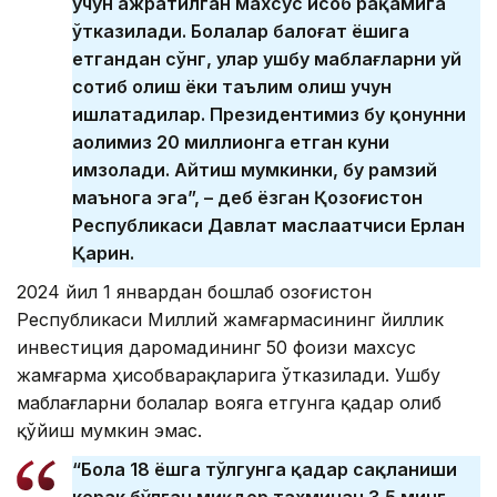
учун ажратилган махсус ҳисоб рақамига
ўтказилади. Болалар балоғат ёшига
етгандан сўнг, улар ушбу маблағларни уй
сотиб олиш ёки таълим олиш учун
ишлатадилар. Президентимиз бу қонунни
аҳолимиз 20 миллионга етган куни
имзолади. Айтиш мумкинки, бу рамзий
маънога эга”, – деб ёзган Қозоғистон
Республикаси Давлат маслаҳатчиси Ерлан
Қарин.
2024 йил 1 январдан бошлаб Қозоғистон
Республикаси Миллий жамғармасининг йиллик
инвестиция даромадининг 50 фоизи махсус
жамғарма ҳисобварақларига ўтказилади. Ушбу
маблағларни болалар вояга етгунга қадар олиб
қўйиш мумкин эмас.
“Бола 18 ёшга тўлгунга қадар сақланиши
керак бўлган миқдор тахминан 3,5 минг