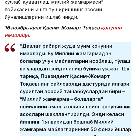
қўллаб-қувватлаш миллий жамғармаси”
лойиҳасини ишга туширишнинг асосий
йўналишларини ишлаб чиқди.
16 ноябр
ь куни Қасим-Жомарт Тоқаев
қонунни
имзолади
.
“Давлат раҳбари жуда муҳим қонунни
имзолади. Бу Миллий жамғармадан
болалар учун маблағларни ҳисоблаш, тўлаш
ва улардан фойдаланиш бўйича ҳужжат. Шу
тариқа, Президент Қасим-Жомарт
Тоқаевнинг сайловолди дастурида илгари
сурилган асосий ташаббуслардан бири –
“Миллий жамғарма – болаларга”
лойиҳасини амалга оширишнинг қонунчилик
асослари шакллантирилди. Энди келаси
йилнинг 1 январидан бошлаб Миллий
жамғарма маблағларининг 50 фоизи ёшлар