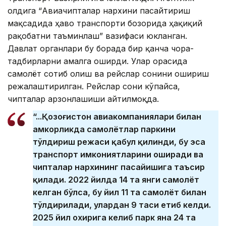
олдига “Авиачипталар нархини пасайтириш
мақсадида ҳаво транспорти бозорида ҳақиқий
рақобатни таъминлаш” вазифаси юкланган.
Давлат органлари бу борада бир қанча чора-
тадбирларни амалга оширди. Улар орасида
самолёт сотиб олиш ва рейслар сонини ошириш
режалаштирилган. Рейслар сони кўпайса,
чипталар арзонлашиши айтилмоқда.
“...Қозоғистон авиакомпаниялари билан
ҳамкорликда самолётлар паркини
тўлдириш режаси қабул қилинди, бу эса
транспорт имкониятларини оширади ва
чипталар нархининг пасайишига таъсир
қилади. 2022 йилда 14 та янги самолёт
келган бўлса, бу йил 11 та самолёт билан
тўлдирилади, улардан 9 таси етиб келди.
2025 йил охирига келиб парк яна 24 та