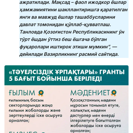
ажратилади.
Мақсад – фаол ижодкор ёшлар
ҳамжамиятини шакллантиришга қаратилган
янги ва мавжуд ёшлар ташаббусларини
давлат томонидан қўллаб-қувватлаш.
Танловда Қозоғистон Республикасининг ўн
тўрт ёшдан ўттиз беш ёшгача бўлган
фуқаролари иштирок этиши мумкин”, —
дейилади Вазирликнинг расмий сайтида.