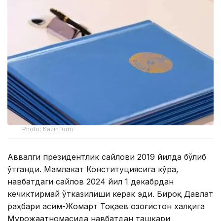
Photo: Kazinform
Аввалги президентлик сайлови 2019 йилда бўлиб
ўтганди. Мамлакат Конституциясига кўра,
навбатдаги сайлов 2024 йил 1 декабрдан
кечиктирмай ўтказилиши керак эди. Бироқ Давлат
раҳбари Қасим-Жомарт Тоқаев Қозоғистон халқига
Мурожаатномасида навбатдан ташқари