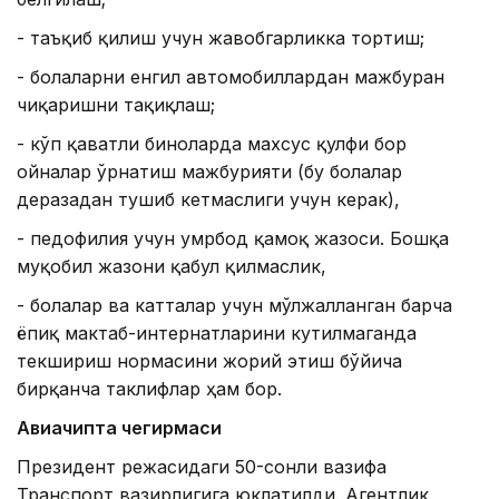
- таъқиб қилиш учун жавобгарликка тортиш;
- болаларни енгил автомобиллардан мажбуран
чиқаришни тақиқлаш;
- кўп қаватли биноларда махсус қулфи бор
ойналар ўрнатиш мажбурияти (бу болалар
деразадан тушиб кетмаслиги учун керак),
- педофилия учун умрбод қамоқ жазоси. Бошқа
муқобил жазони қабул қилмаслик,
- болалар ва катталар учун мўлжалланган барча
ёпиқ мактаб-интернатларини кутилмаганда
текшириш нормасини жорий этиш бўйича
бирқанча таклифлар ҳам бор.
Авиачипта чегирмаси
Президент режасидаги 50-сонли вазифа
Транспорт вазирлигига юклатилди. Агентлик