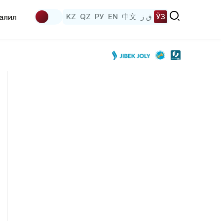
KZ
QZ
РУ
EN
中文
ق ز
ЎЗ
аҳлил