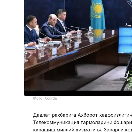
Фото: Akorda
Давлат раҳбарига Ахборот хавфсизлиги
Телекоммуникация тармоқларини бошқари
курашиш миллий хизмати ва Зарарли ко