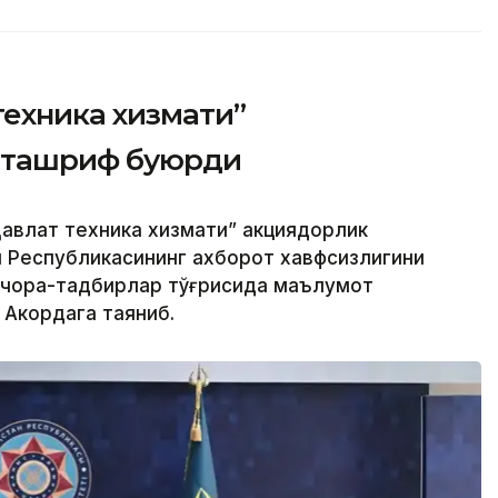
техника хизмати”
 ташриф буюрди
авлат техника хизмати” акциядорлик
н Республикасининг ахборот хавфсизлигини
 чора-тадбирлар тўғрисида маълумот
 Акордага таяниб.