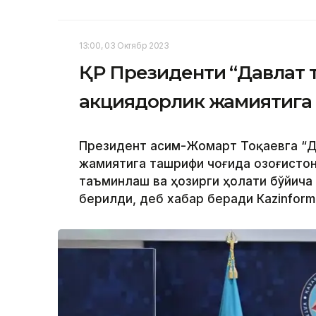
13:00, 03 Октябр 2023
ҚР Президенти “Давлат 
акциядорлик жамиятига
Президент Қасим-Жомарт Тоқаевга “Д
жамиятига ташрифи чоғида Қозоғисто
таъминлаш ва ҳозирги ҳолати бўйича
берилди, деб хабар беради Каzinform