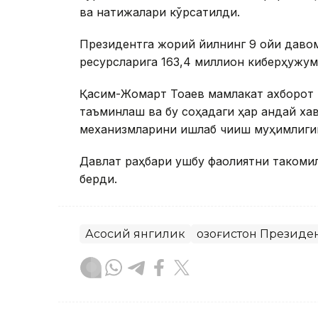
ва натижалари кўрсатилди.
Президентга жорий йилнинг 9 ойи даво
ресурсларига 163,4 миллион киберҳужум
Қасим-Жомарт Тоқаев мамлакат ахборот
таъминлаш ва бу соҳадаги ҳар қандай ха
механизмларини ишлаб чиқиш муҳимлиги
Давлат раҳбари ушбу фаолиятни такомил
берди.
Асосий янгилик
Қозоғистон Президе