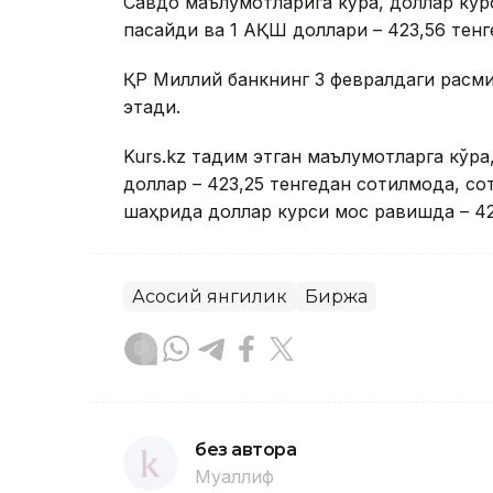
Савдо маълумотларига кўра, доллар курс
пасайди ва 1 АҚШ доллари – 423,56 тенг
ҚР Миллий банкнинг 3 февралдаги расми
этади.
Kurs.kz тақдим этган маълумотларга кў
доллар – 423,25 тенгедан сотилмоқда, со
шаҳрида доллар курси мос равишда – 422
Асосий янгилик
Биржа
без автора
Муаллиф