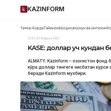
KAZINFORM
Ақорда
Тайинлов
Ҳодиса
Қонун ва интизом
Ко
Тренд:
12:37, 03 Феврал 2021
KASE: доллар уч кундан 
ALMATY. Kazinform – Қозоғистон фонд
кўра доллар тенгеге нисбатан курси
беради Kazinform мухбири.