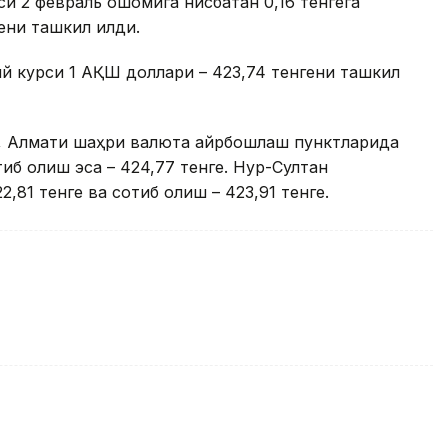
и 2 февраль оқшомига нисбатан 0,16 тенгега
ени ташкил қилди.
й курси 1 АҚШ доллари – 423,74 тенгени ташкил
ра, Алмати шаҳри валюта айрбошлаш пунктларида
тиб олиш эса – 424,77 тенге. Нур-Султан
,81 тенге ва сотиб олиш – 423,91 тенге.