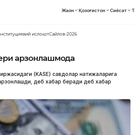
Жаҳон
Қозоғистон
Сиёсат
Т
нституциявий ислоҳот
Сайлов-2026
бери арзонлашмоқда
 биржасидаги (KASE) савдолар натижаларига
 арзонлашди, деб хабар беради деб хабар