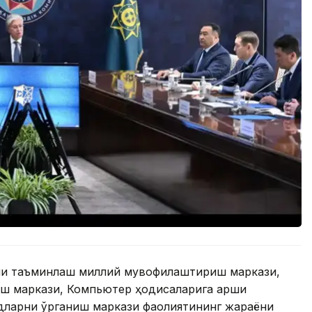
ни таъминлаш миллий мувофиқлаштириш маркази,
ш маркази, Компьютер ҳодисаларига қарши
дларни ўрганиш маркази фаолиятининг жараёни