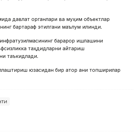
мида давлат органлари ва муҳим объектлар
нинг бартараф этилгани маълум қилинди.
 инфратузилмасининг барқарор ишлашини
вфсизликка таҳдидларни қайтариш
ни таъкидлади.
лаштириш юзасидан бир қатор аниқ топшириқлар
нти