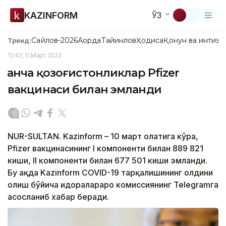
KAZINFORM
ЎЗ
Сайлов-2026
Ақорда
Тайинлов
Ҳодиса
Қонун ва интизо
Тренд:
12:42, 11 Март 2022
Қанча қозоғистонликлар Pfizer
вакцинаси билан эмланди
NUR-SULTAN. Kazinform – 10 март ҳолатига кўра,
Pfizer вакцинасининг I компоненти билан 889 821
киши, II компоненти билан 677 501 киши эмланди.
Бу ҳақда Kazinform COVID-19 тарқалишининг олдини
олиш бўйича идоралараро комиссиянинг Telegramга
асосланиб хабар беради.