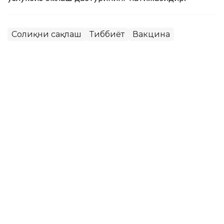
Соғлиқни сақлаш
Тиббиёт
Вакцина
Ляззат Сейданова
Муаллиф
10:34, 07 Июн 2026
Дунёдаги биринчи сунъий
интеллект ёрдамида яратилган
вакцина келажакдаги
пандемияларнинг олдини олиши
мумкин