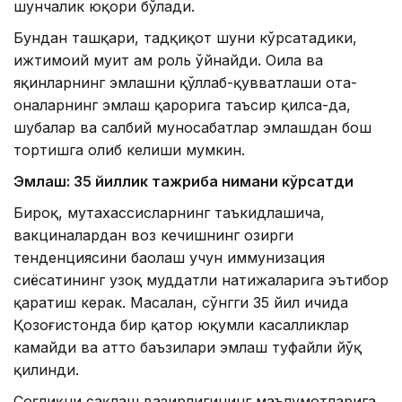
шунчалик юқори бўлади.
Бундан ташқари, тадқиқот шуни кўрсатадики,
ижтимоий муҳит ҳам роль ўйнайди. Оила ва
яқинларнинг эмлашни қўллаб-қувватлаши ота-
оналарнинг эмлаш қарорига таъсир қилса-да,
шубҳалар ва салбий муносабатлар эмлашдан бош
тортишга олиб келиши мумкин.
Эмлаш: 35 йиллик тажриба нимани кўрсатди
Бироқ, мутахассисларнинг таъкидлашича,
вакциналардан воз кечишнинг ҳозирги
тенденциясини баҳолаш учун иммунизация
сиёсатининг узоқ муддатли натижаларига эътибор
қаратиш керак. Масалан, сўнгги 35 йил ичида
Қозоғистонда бир қатор юқумли касалликлар
камайди ва ҳатто баъзилари эмлаш туфайли йўқ
қилинди.
Соғлиқни сақлаш вазирлигининг маълумотларига