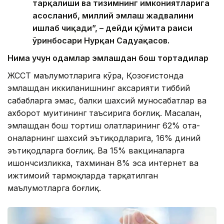
тарқалиши ва тизимнинг имкониятларига
асосланиб, миллий эмлаш жадвалини
ишлаб чиқади”, – дейди қўмита раиси
ўринбосари Нурқан Садуақасов.
Нима учун одамлар эмлашдан бош тортадилар
ЖССТ маълумотларига кўра, Қозоғистонда
эмлашдан иккиланишнинг аксарияти тиббий
сабабларга эмас, балки шахсий муносабатлар ва
ахборот муҳитининг таъсирига боғлиқ. Масалан,
эмлашдан бош тортиш ҳолатларининг 62% ота-
оналарнинг шахсий эътиқодларига, 16% диний
эътиқодларга боғлиқ. Ва 15% вакциналарга
ишончсизликка, тахминан 8% эса интернет ва
ижтимоий тармоқларда тарқатилган
маълумотларга боғлиқ.