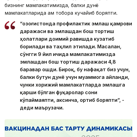
бизнинг мамлакатимизда, балки дунё
мамлакатларида ҳам тобора кучайиб боряпти.
“Қозоғистонда профилактик эмлаш қамрови
даражаси ва эмлашдан бош тортиш
ҳолатлари доимий равишда кузатиб
борилади ва таҳлил этилади. Масалан,
сўнгги 9 йил ичида мамлакатимизда
эмлашдан бош тортиш даражаси 4,8
баравар ошди. Бироқ, бу нафақат биз учун,
балки бутун дунё учун муаммога айланди,
чунки хорижий мамлакатларда эмлашга
қарши бўлган фуқаролар сони
кўпаймаяпти, аксинча, ортиб боряпти”, -
деди маърузачи.