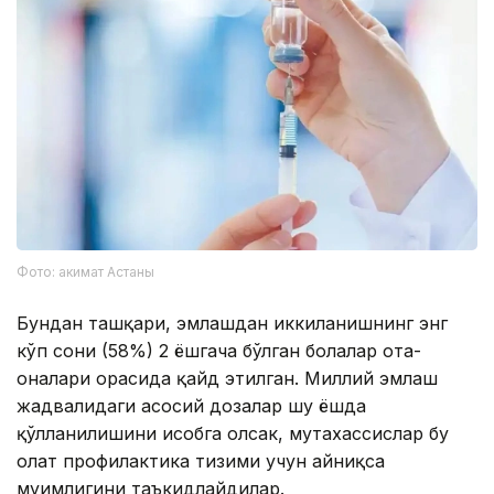
Фото: акимат Астаны
Бундан ташқари, эмлашдан иккиланишнинг энг
кўп сони (58%) 2 ёшгача бўлган болалар ота-
оналари орасида қайд этилган. Миллий эмлаш
жадвалидаги асосий дозалар шу ёшда
қўлланилишини ҳисобга олсак, мутахассислар бу
ҳолат профилактика тизими учун айниқса
муҳимлигини таъкидлайдилар.