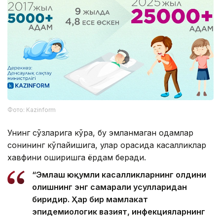
Фото: Kazinform
Унинг сўзларига кўра, бу эмланмаган одамлар
сонининг кўпайишига, улар орасида касалликлар
хавфини оширишга ёрдам беради.
“Эмлаш юқумли касалликларнинг олдини
олишнинг энг самарали усулларидан
биридир. Ҳар бир мамлакат
эпидемиологик вазият, инфекцияларнинг