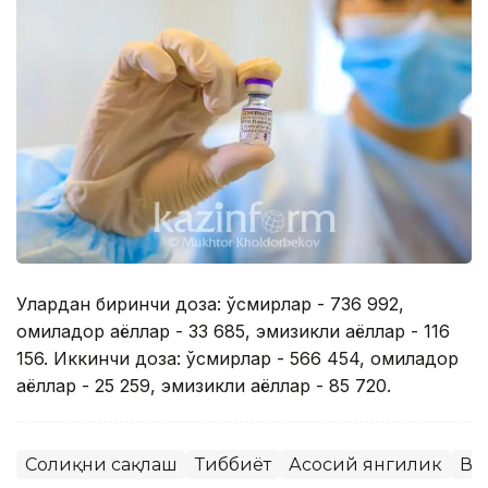
Улардан биринчи доза: ўсмирлар - 736 992,
ҳомиладор аёллар - 33 685, эмизикли аёллар - 116
156. Иккинчи доза: ўсмирлар - 566 454, ҳомиладор
аёллар - 25 259, эмизикли аёллар - 85 720.
Соғлиқни сақлаш
Тиббиёт
Асосий янгилик
Ва