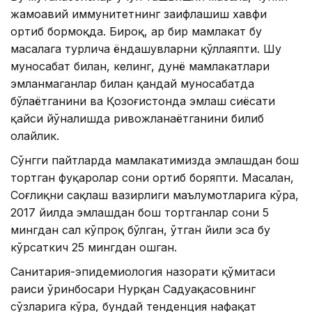
жамоавий иммунитетнинг заифлашиш хавфи
ортиб бормоқда. Бироқ, ҳар бир мамлакат бу
масалага турлича ёндашувларни қўллаяпти. Шу
муносабат билан, келинг, дунё мамлакатлари
эмланмаганлар билан қандай муносабатда
бўлаётганини ва Қозоғистонда эмлаш сиёсати
қайси йўналишда ривожланаётганини билиб
олайлик.
Сўнгги пайтларда мамлакатимизда эмлашдан бош
тортган фуқаролар сони ортиб боряпти. Масалан,
Соғлиқни сақлаш вазирлиги маълумотларига кўра,
2017 йилда эмлашдан бош тортганлар сони 5
мингдан сал кўпроқ бўлган, ўтган йили эса бу
кўрсаткич 25 мингдан ошган.
Санитария-эпидемиология назорати қўмитаси
раиси ўринбосари Нурқан Садуақасовнинг
сўзларига кўра, бундай тенденция нафақат