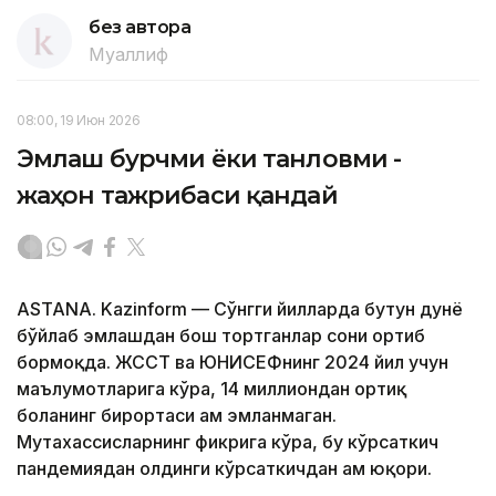
без автора
Муаллиф
08:00, 19 Июн 2026
Эмлаш бурчми ёки танловми -
жаҳон тажрибаси қандай
ASTANA. Kazinform — Сўнгги йилларда бутун дунё
бўйлаб эмлашдан бош тортганлар сони ортиб
бормоқда. ЖССТ ва ЮНИCЕФнинг 2024 йил учун
маълумотларига кўра, 14 миллиондан ортиқ
боланинг бирортаси ҳам эмланмаган.
Мутахассисларнинг фикрига кўра, бу кўрсаткич
пандемиядан олдинги кўрсаткичдан ҳам юқори.