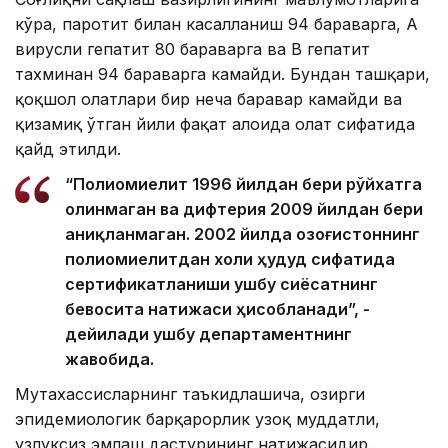
кўра, паротит билан касалланиш 94 бараварга, А
вирусли гепатит 80 бараварга ва B гепатит
тахминан 94 бараварга камайди. Бундан ташқари,
қоқшол ҳолатлари бир неча баравар камайди ва
қизамиқ ўтган йили фақат алоҳида ҳолат сифатида
қайд этилди.
“Полиомиелит 1996 йилдан бери рўйхатга
олинмаган ва дифтерия 2009 йилдан бери
аниқланмаган. 2002 йилда Қозоғистоннинг
полиомиелитдан холи ҳудуд сифатида
сертификатланиши ушбу сиёсатнинг
бевосита натижаси ҳисобланади”, -
дейилади ушбу департаментнинг
жавобида.
Мутахассисларнинг таъкидлашича, ҳозирги
эпидемиологик барқарорлик узоқ муддатли,
узлуксиз эмлаш дастурининг натижасидир.