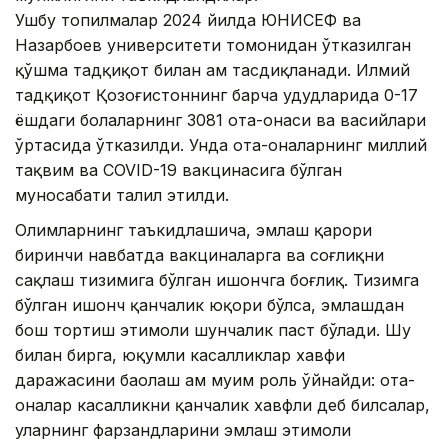
Ушбу топилмалар 2024 йилда ЮНИCЕФ ва
Назарбоев университети томонидан ўтказилган
қўшма тадқиқот билан ҳам тасдиқланади. Илмий
тадқиқот Қозоғистоннинг барча ҳудудларида 0-17
ёшдаги болаларнинг 3081 ота-онаси ва васийлари
ўртасида ўтказилди. Унда ота-оналарнинг миллий
тақвим ва COVID-19 вакцинасига бўлган
муносабати таҳлил этилди.
Олимларнинг таъкидлашича, эмлаш қарори
биринчи навбатда вакциналарга ва соғлиқни
сақлаш тизимига бўлган ишончга боғлиқ. Тизимга
бўлган ишонч қанчалик юқори бўлса, эмлашдан
бош тортиш эҳтимоли шунчалик паст бўлади. Шу
билан бирга, юқумли касалликлар хавфи
даражасини баҳолаш ҳам муҳим роль ўйнайди: ота-
оналар касалликни қанчалик хавфли деб билсалар,
уларнинг фарзандларини эмлаш эҳтимоли