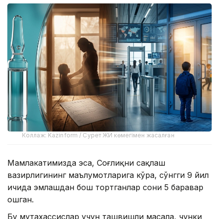
Коллаж: Kazinform / Сурет ЖИ көмегімен жасалған
Мамлакатимизда эса, Соғлиқни сақлаш
вазирлигининг маълумотларига кўра, сўнгги 9 йил
ичида эмлашдан бош тортганлар сони 5 баравар
ошган.
Бу мутахассислар учун ташвишли масала, чунки