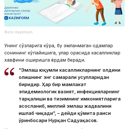
Фото: Kazinform
Унинг сўзларига кўра, бу эмланмаган одамлар
сонининг кўпайишига, улар орасида касалликлар
хавфини оширишга ёрдам беради.
“Эмлаш юқумли касалликларнинг олдини
олишнинг энг самарали усулларидан
биридир. Ҳар бир мамлакат
эпидемиологик вазият, инфекцияларнинг
тарқалиши ва тизимнинг имкониятларига
асосланиб, миллий эмлаш жадвалини
ишлаб чиқади”, – дейди қўмита раиси
ўринбосари Нурқан Садуақасов.