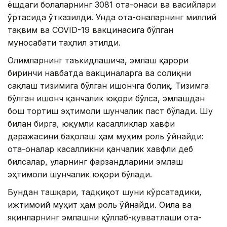
ёшдаги болаларнинг 3081 ота-онаси ва васийлари
ўртасида ўтказилди. Унда ота-оналарнинг миллий
тақвим ва COVID-19 вакцинасига бўлган
муносабати таҳлил этилди.
Олимларнинг таъкидлашича, эмлаш қарори
биринчи навбатда вакциналарга ва соғлиқни
сақлаш тизимига бўлган ишончга боғлиқ. Тизимга
бўлган ишонч қанчалик юқори бўлса, эмлашдан
бош тортиш эҳтимоли шунчалик паст бўлади. Шу
билан бирга, юқумли касалликлар хавфи
даражасини баҳолаш ҳам муҳим роль ўйнайди:
ота-оналар касалликни қанчалик хавфли деб
билсалар, уларнинг фарзандларини эмлаш
эҳтимоли шунчалик юқори бўлади.
Бундан ташқари, тадқиқот шуни кўрсатадики,
ижтимоий муҳит ҳам роль ўйнайди. Оила ва
яқинларнинг эмлашни қўллаб-қувватлаши ота-