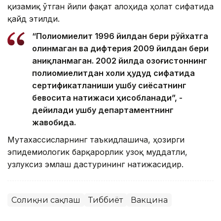
қизамиқ ўтган йили фақат алоҳида ҳолат сифатида
қайд этилди.
“Полиомиелит 1996 йилдан бери рўйхатга
олинмаган ва дифтерия 2009 йилдан бери
аниқланмаган. 2002 йилда Қозоғистоннинг
полиомиелитдан холи ҳудуд сифатида
сертификатланиши ушбу сиёсатнинг
бевосита натижаси ҳисобланади”, -
дейилади ушбу департаментнинг
жавобида.
Мутахассисларнинг таъкидлашича, ҳозирги
эпидемиологик барқарорлик узоқ муддатли,
узлуксиз эмлаш дастурининг натижасидир.
Соғлиқни сақлаш
Тиббиёт
Вакцина