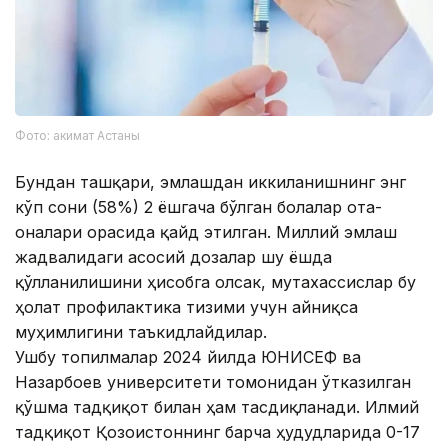
Фото: акимат Астаны
Бундан ташқари, эмлашдан иккиланишнинг энг
кўп сони (58%) 2 ёшгача бўлган болалар ота-
оналари орасида қайд этилган. Миллий эмлаш
жадвалидаги асосий дозалар шу ёшда
қўлланилишини ҳисобга олсак, мутахассислар бу
ҳолат профилактика тизими учун айниқса
муҳимлигини таъкидлайдилар.
Ушбу топилмалар 2024 йилда ЮНИCЕФ ва
Назарбоев университети томонидан ўтказилган
қўшма тадқиқот билан ҳам тасдиқланади. Илмий
тадқиқот Қозоғистоннинг барча ҳудудларида 0-17