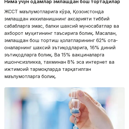
Нима учун одамлар эмлашдан бош тортадилар
ЖССТ маълумотларига кўра, Қозоғистонда
эмлашдан иккиланишнинг аксарияти тиббий
сабабларга эмас, балки шахсий муносабатлар ва
ахборот муҳитининг таъсирига боғлиқ. Масалан,
эмлашдан бош тортиш ҳолатларининг 62% ота-
оналарнинг шахсий эътиқодларига, 16% диний
эътиқодларга боғлиқ. Ва 15% вакциналарга
ишончсизликка, тахминан 8% эса интернет ва
ижтимоий тармоқларда тарқатилган
маълумотларга боғлиқ.