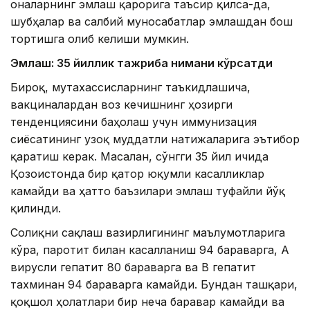
оналарнинг эмлаш қарорига таъсир қилса-да,
шубҳалар ва салбий муносабатлар эмлашдан бош
тортишга олиб келиши мумкин.
Эмлаш: 35 йиллик тажриба нимани кўрсатди
Бироқ, мутахассисларнинг таъкидлашича,
вакциналардан воз кечишнинг ҳозирги
тенденциясини баҳолаш учун иммунизация
сиёсатининг узоқ муддатли натижаларига эътибор
қаратиш керак. Масалан, сўнгги 35 йил ичида
Қозоғистонда бир қатор юқумли касалликлар
камайди ва ҳатто баъзилари эмлаш туфайли йўқ
қилинди.
Соғлиқни сақлаш вазирлигининг маълумотларига
кўра, паротит билан касалланиш 94 бараварга, А
вирусли гепатит 80 бараварга ва B гепатит
тахминан 94 бараварга камайди. Бундан ташқари,
қоқшол ҳолатлари бир неча баравар камайди ва