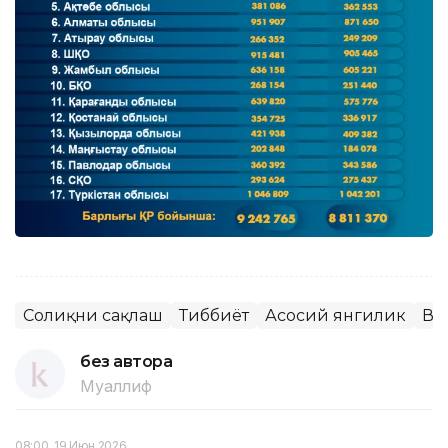
Соғлиқни сақлаш
Тиббиёт
Асосий янгилик
Ва
без автора
Муаллиф
08:00, 19 Июн 2026