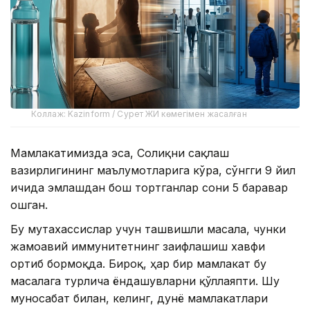
Коллаж: Kazinform / Сурет ЖИ көмегімен жасалған
Мамлакатимизда эса, Соғлиқни сақлаш
вазирлигининг маълумотларига кўра, сўнгги 9 йил
ичида эмлашдан бош тортганлар сони 5 баравар
ошган.
Бу мутахассислар учун ташвишли масала, чунки
жамоавий иммунитетнинг заифлашиш хавфи
ортиб бормоқда. Бироқ, ҳар бир мамлакат бу
масалага турлича ёндашувларни қўллаяпти. Шу
муносабат билан, келинг, дунё мамлакатлари