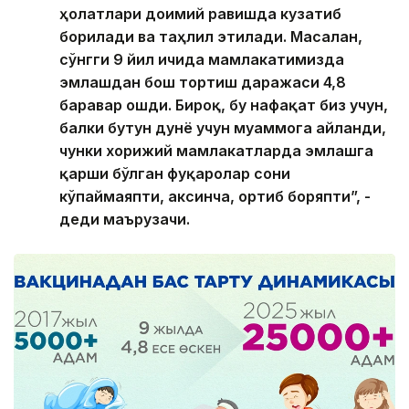
ҳолатлари доимий равишда кузатиб
борилади ва таҳлил этилади. Масалан,
сўнгги 9 йил ичида мамлакатимизда
эмлашдан бош тортиш даражаси 4,8
баравар ошди. Бироқ, бу нафақат биз учун,
балки бутун дунё учун муаммога айланди,
чунки хорижий мамлакатларда эмлашга
қарши бўлган фуқаролар сони
кўпаймаяпти, аксинча, ортиб боряпти”, -
деди маърузачи.