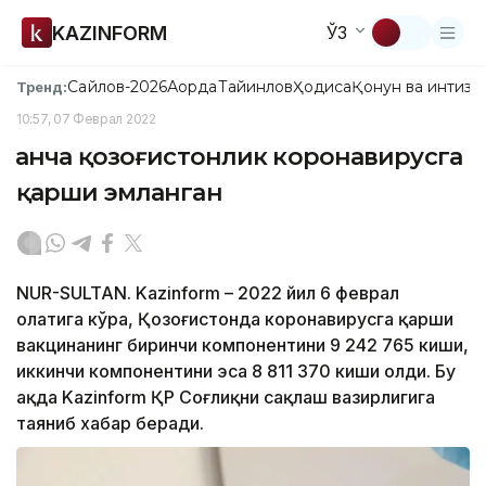
KAZINFORM
ЎЗ
Сайлов-2026
Ақорда
Тайинлов
Ҳодиса
Қонун ва интизо
Тренд:
10:57, 07 Феврал 2022
Қанча қозоғистонлик коронавирусга
қарши эмланган
NUR-SULTAN. Kazinform – 2022 йил 6 феврал
ҳолатига кўра, Қозоғистонда коронавирусга қарши
вакцинанинг биринчи компонентини 9 242 765 киши,
иккинчи компонентини эса 8 811 370 киши олди. Бу
ҳақда Kazinform ҚР Соғлиқни сақлаш вазирлигига
таяниб хабар беради.