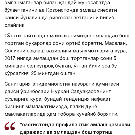
эмланмаганлар билан қандай муносабатда
бўлаётганини ва Қозоғистонда эмлаш сиёсати
қайси йўналишда ривожланаётганини билиб
олайлик.
Сўнгги пайтларда мамлакатимизда эмлашдан бош
тортган фуқаролар сони ортиб боряпти. Масалан,
Соғлиқни сақлаш вазирлиги маълумотларига кўра,
2017 йилда эмлашдан бош тортганлар сони 5
мингдан сал кўпроқ бўлган, ўтган йили эса бу
кўрсаткич 25 мингдан ошган.
Санитария-эпидемиология назорати қўмитаси
раиси ўринбосари Нурқан Садуақасовнинг
сўзларига кўра, бундай тенденция нафақат
бизнинг мамлакатимизда, балки дунё
мамлакатларида ҳам тобора кучайиб боряпти.
“Қозоғистонда профилактик эмлаш қамрови
даражаси ва эмлашдан бош тортиш