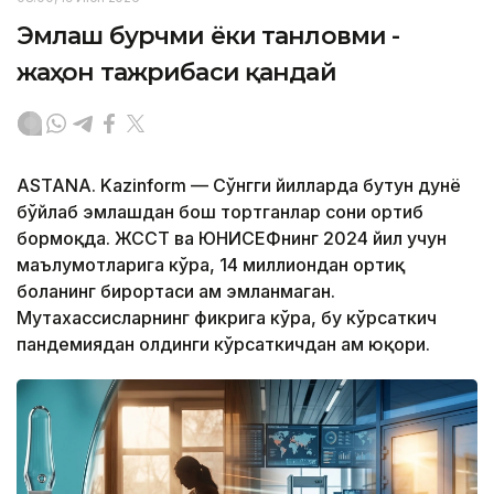
Эмлаш бурчми ёки танловми -
жаҳон тажрибаси қандай
ASTANA. Kazinform — Сўнгги йилларда бутун дунё
бўйлаб эмлашдан бош тортганлар сони ортиб
бормоқда. ЖССТ ва ЮНИCЕФнинг 2024 йил учун
маълумотларига кўра, 14 миллиондан ортиқ
боланинг бирортаси ҳам эмланмаган.
Мутахассисларнинг фикрига кўра, бу кўрсаткич
пандемиядан олдинги кўрсаткичдан ҳам юқори.