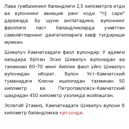
Лава гумбазининг баландлиги 2,5 километрга етди
ва вулқоннинг авиация ранг коди “тўқ сариқ”
даражада. Бу шуни англатадики, вулқоннинг
фаоллиги паст баландликларда учаётган
самолётларнинг двигателларига хавф туғдириши
мумкин.
Шивелуч Камчаткадаги фаол вулқондир. У қадимги
кальдера бўлган Эски Шивелуч вулқонидан ва
тахминан 60–70 минг йиллик фаол уйғоқ Шивелуч
вулқонидан иборат. Вулқон Уст-Камчатский
туманидаги Ключи қишлоғидан тахминан 50
километр ва Петропавловск-Камчатский
шаҳридан 450 километр узоқликда жойлашган.
Эслатиб ўтамиз, Камчаткадаги Шивелуч вулқони 6
километр баландликка
кул сочди
.