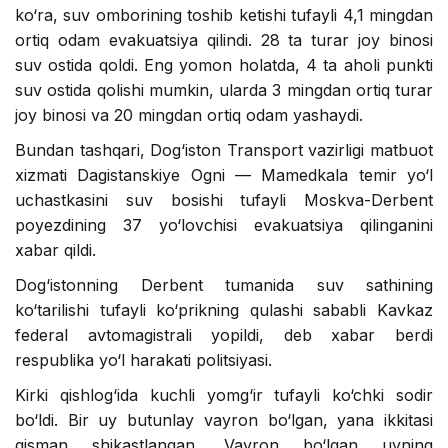
ko‘ra, suv omborining toshib ketishi tufayli 4,1 mingdan
ortiq odam evakuatsiya qilindi. 28 ta turar joy binosi
suv ostida qoldi. Eng yomon holatda, 4 ta aholi punkti
suv ostida qolishi mumkin, ularda 3 mingdan ortiq turar
joy binosi va 20 mingdan ortiq odam yashaydi.
Bundan tashqari, Dog‘iston Transport vazirligi matbuot
xizmati Dagistanskiye Ogni — Mamedkala temir yo‘l
uchastkasini suv bosishi tufayli Moskva-Derbent
poyezdining 37 yo‘lovchisi evakuatsiya qilinganini
xabar qildi.
Dog‘istonning Derbent tumanida suv sathining
ko‘tarilishi tufayli ko‘prikning qulashi sababli Kavkaz
federal avtomagistrali yopildi, deb xabar berdi
respublika yo‘l harakati politsiyasi.
Kirki qishlog‘ida kuchli yomg‘ir tufayli ko‘chki sodir
bo‘ldi. Bir uy butunlay vayron bo‘lgan, yana ikkitasi
qisman shikastlangan. Vayron bo‘lgan uyning