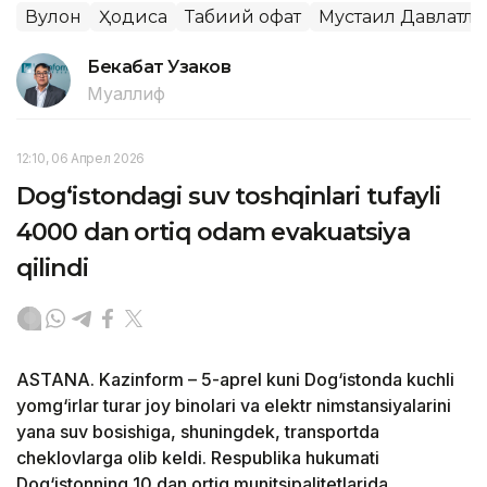
Вулқон
Ҳодиса
Табиий офат
Мустақил Давлатл
Бекабат Узаков
Муаллиф
12:10, 06 Апрел 2026
Dog‘istondagi suv toshqinlari tufayli
4000 dan ortiq odam evakuatsiya
qilindi
ASTANA. Kazinform – 5-aprel kuni Dog‘istonda kuchli
yomg‘irlar turar joy binolari va elektr nimstansiyalarini
yana suv bosishiga, shuningdek, transportda
cheklovlarga olib keldi. Respublika hukumati
Dog‘istonning 10 dan ortiq munitsipalitetlarida