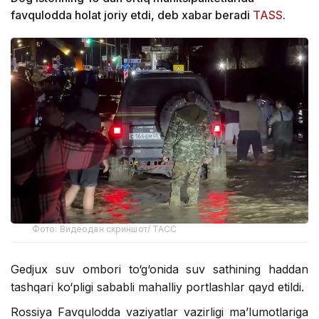
favqulodda holat joriy etdi, deb xabar beradi
TASS
.
Фото: Видеодан скриншот/ ТАСС
Gedjux suv ombori to‘g‘onida suv sathining haddan
tashqari ko‘pligi sababli mahalliy portlashlar qayd etildi.
Rossiya Favqulodda vaziyatlar vazirligi ma’lumotlariga