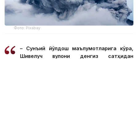
Фото: Рixabay
– Сунъий йўлдош маълумотларига кўра,
Шивелуч вулқони денгиз сатҳидан
тахминан 10 000 метр баландликка кул
сочди, — дейилади хабарда.
Шивелуч Камчаткадаги фаол вулқонлардан
биридир. У Эски Шивелуч вулқони, қадимги
кальдера ва Ёш Шивелуч вулқонидан иборат.
Мутахассисларнинг фикрига кўра, унинг ёши
тахминан 60-70 минг йилга тенг.
Вулқон Уст-Камчатск туманидаги Ключи
посёлкасидан тахминан 50 километр ва