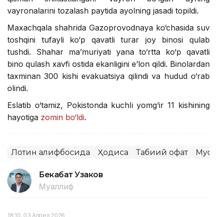
vayronalarini tozalash paytida ayolning jasadi topildi.
Maxachqala shahrida Gazoprovodnaya ko‘chasida suv
toshqini tufayli ko‘p qavatli turar joy binosi qulab
tushdi. Shahar ma’muriyati yana to‘rtta ko‘p qavatli
bino qulash xavfi ostida ekanligini e’lon qildi. Binolardan
taxminan 300 kishi evakuatsiya qilindi va hudud o‘rab
olindi.
Eslatib o‘tamiz, Pokistonda kuchli yomg‘ir 11 kishining
hayotiga
zomin bo‘ldi
.
Лотин алифбосида
Ҳодиса
Табиий офат
Муст
Бекабат Узаков
Муаллиф
18:10, 03 Апрел 2026