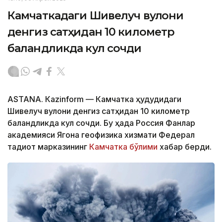
Камчаткадаги Шивелуч вулқони
денгиз сатҳидан 10 километр
баландликда кул сочди
ASTANА. Кazinform — Камчатка ҳудудидаги
Шивелуч вулқони денгиз сатҳидан 10 километр
баландликда кул сочди. Бу ҳақда Россия Фанлар
академияси Ягона геофизика хизмати Федерал
тадқиқот марказининг
Камчатка бўлими
хабар берди.