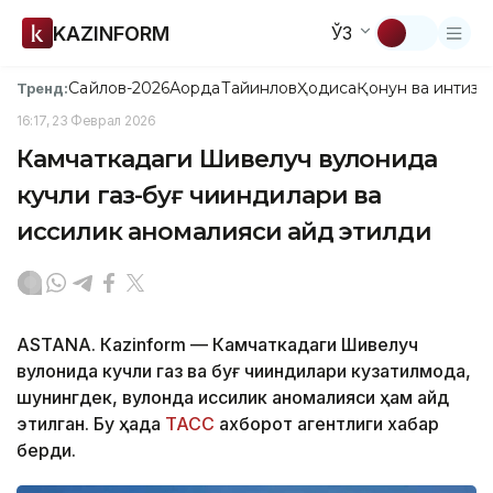
KAZINFORM
ЎЗ
Сайлов-2026
Ақорда
Тайинлов
Ҳодиса
Қонун ва интизо
Тренд:
16:17, 23 Феврал 2026
Камчаткадаги Шивелуч вулқонида
кучли газ-буғ чиқиндилари ва
иссиқлик аномалияси қайд этилди
ASTANА. Кazinform — Камчаткадаги Шивелуч
вулқонида кучли газ ва буғ чиқиндилари кузатилмоқда,
шунингдек, вулқонда иссиқлик аномалияси ҳам қайд
этилган. Бу ҳақда
ТАСС
ахборот агентлиги хабар
берди.