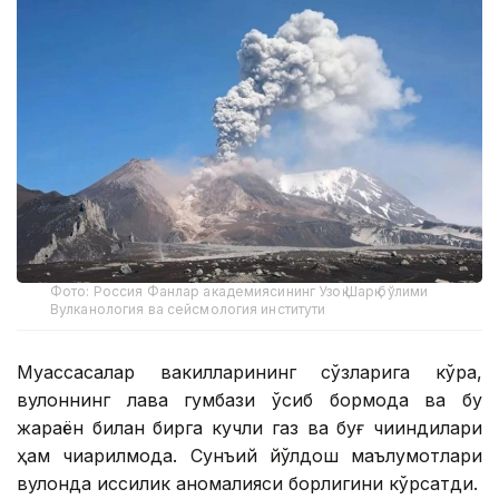
Фото: Россия Фанлар академиясининг Узоқ Шарқ бўлими
Вулканология ва сейсмология институти
Муассасалар вакилларининг сўзларига кўра,
вулқоннинг лава гумбази ўсиб бормоқда ва бу
жараён билан бирга кучли газ ва буғ чиқиндилари
ҳам чиқарилмоқда. Сунъий йўлдош маълумотлари
вулқонда иссиқлик аномалияси борлигини кўрсатди.