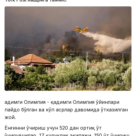
Қадимги Олимпия - қадимги Олимпия ўйинлари
пайдо бўлган ва кўп асрлар давомида ўтказилган
жой.
Ёнғинни ўчириш учун 520 дан ортиқ ўт
ўчирувчилар, 17 қуруқлик экипажи, 150 ўт ўчириш