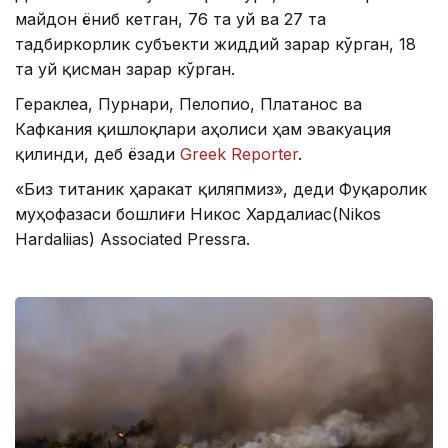
майдон ёниб кетган, 76 та уй ва 27 та
тадбиркорлик субъекти жиддий зарар кўрган, 18
та уй қисман зарар кўрган.
Гераклеа, Пурнари, Пелопио, Платанос ва
Кафкания қишлоқлари аҳолиси ҳам эвакуация
қилинди, деб ёзади
Greek Reporter
.
«Биз титаник ҳаракат қиляпмиз», деди Фуқаролик
муҳофазаси бошлиғи Никос Хардалиас(Nikos
Hardaliias) Associated Pressга.