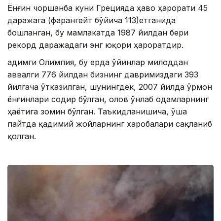
Ёнғин чоршанба куни Грецияда ҳаво ҳарорати 45
даражага (фарангейт бўйича 113)етганида
бошланган, бу мамлакатда 1987 йилдан бери
рекорд даражадаги энг юқори ҳароратдир.
Қадимги Олимпия, бу ерда ўйинлар милоддан
аввалги 776 йилдан бизнинг давримиздаги 393
йилгача ўтказилган, шунингдек, 2007 йилда ўрмон
ёнғинлари содир бўлган, олов ўнлаб одамларнинг
ҳаётига зомин бўлган. Таъкидланишича, ўша
пайтда қадимий жойларнинг харобалари сақланиб
қолган.