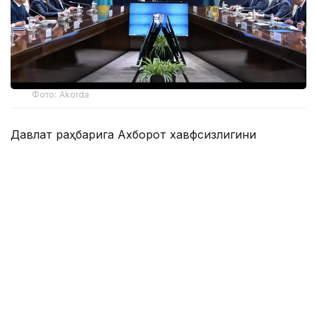
Фото: Akorda
Давлат раҳбарига Ахборот хавфсизлигини
таъминлаш миллий мувофиқлаштириш маркази,
Телекоммуникация тармоқларини бошқариш
маркази, Компьютер ҳодисаларига қарши
курашиш миллий хизмати ва Зарарли кодларни
ўрганиш маркази фаолиятининг жараёни ва
натижалари кўрсатилди.
Президентга жорий йилнинг 9 ойи давомида
давлат органлари ва муҳим объектлар
ресурсларига 163,4 миллион киберҳужумнинг