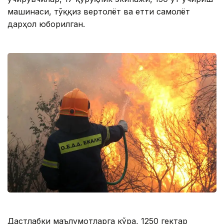
машинаси, тўққиз вертолёт ва етти самолёт
дарҳол юборилган.
Дастлабки маълумотларга кўра, 1250 гектар