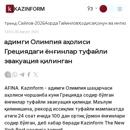
KAZINFORM
ЎЗ
Сайлов-2026
Ақорда
Тайинлов
Ҳодиса
Қонун ва интизо
Тренд:
13:53, 05 Август 2021
Қадимги Олимпия аҳолиси
Грециядаги ёнғинлар туфайли
эвакуация қилинган
AFINA. Kazinform - Қадимги Олимпия шаҳарчаси
аҳолиси чоршанба куни Грецияда содир бўлган
ёнғинлар туфайли эвакуация қилинди. Маълум
қилинишича, рекорд иссиқлик туфайли мамлакатда
атиги 24 соат ичида 100 дан ортиқ ўрмон ёнғинлари
содир бўлган, деб хабар беради Kazinform The New
York Post нашрига таяниб.