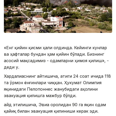
«Енг қийин қисми ҳали олдинда. Кейинги кунлар
ва ҳафталар бундан ҳам қийин бўлади. Бизнинг
асосий мақсадимиз - одамларни ҳимоя қилиш», -
деди у.
Хардалиаснинг айтишича, атиги 24 соат ичида 118
та ўрмон ёнғинлари чиққан. Ҳукумат Олимпия
яқинидаги Пелопоннес жанубидаги аҳолини
эвакуация қилишга мажбур бўлди.
Қайд этилишича, Эвиа оролидан 90 га яқин одам
қайиқ билан эвакуация қилиниши керак эди.