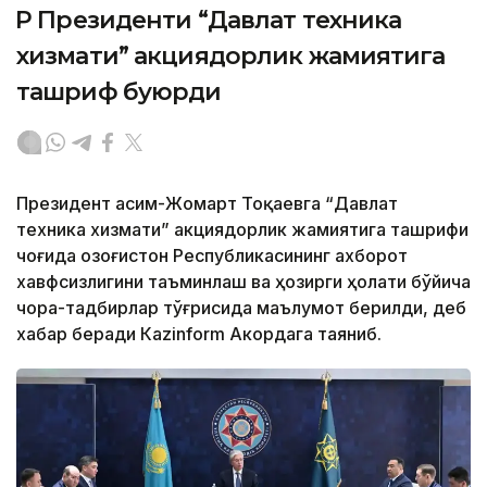
ҚР Президенти “Давлат техника
хизмати” акциядорлик жамиятига
ташриф буюрди
Президент Қасим-Жомарт Тоқаевга “Давлат
техника хизмати” акциядорлик жамиятига ташрифи
чоғида Қозоғистон Республикасининг ахборот
хавфсизлигини таъминлаш ва ҳозирги ҳолати бўйича
чора-тадбирлар тўғрисида маълумот берилди, деб
хабар беради Каzinform Акордага таяниб.