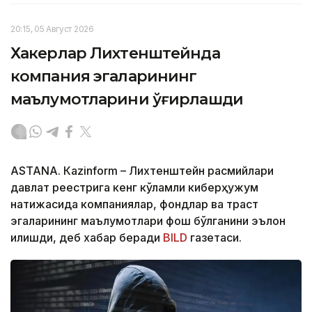
20:15, 05 Август 2026
Хакерлар Лихтенштейнда
компания эгаларининг
маълумотларини ўғирлашди
ASTANА. Кazinform – Лихтенштейн расмийлари
давлат реестрига кенг кўламли киберҳужум
натижасида компаниялар, фондлар ва траст
эгаларининг маълумотлари фош бўлганини эълон
қилишди, деб хабар беради
BILD
газетаси.