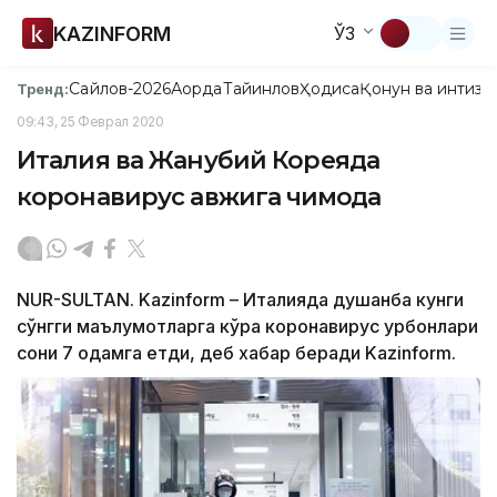
KAZINFORM
ЎЗ
Сайлов-2026
Ақорда
Тайинлов
Ҳодиса
Қонун ва интизо
Тренд:
09:43, 25 Феврал 2020
Италия ва Жанубий Кореяда
коронавирус авжига чиқмоқда
NUR-SULTAN. Kazinform – Италияда душанба кунги
сўнгги маълумотларга кўра коронавирус қурбонлари
сони 7 одамга етди, деб хабар беради Kazinform.