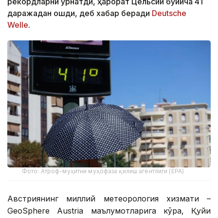
рекордларни ўрнатди, ҳарорат Цельсий бўйича 41
даражадан ошди, деб хабар беради
Deutsche
Welle
.
Фото: Атроф-муҳитни муҳофаза қилиш агентлиги (EPA)
Австриянинг миллий метеорология хизмати –
GeoSphere Austria маълумотларига кўра, Қуйи