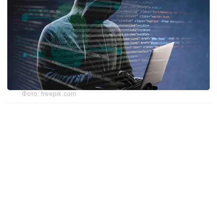
Фото: freepik.com
Ҳодиса тахминан 31 минг юридик шахсга таъсир
кўрсатди. Мутахассислар фирибгарлик ва
товламачилик хавфи ортиши ҳақида
огоҳлантирмоқда.
Лихтенштейн — Швейцария ва Австрия ўртасида
жойлашган, аҳолиси тахминан 41 минг киши
бўлган князлик. Мамлакат Европадаги энг йирик
молиявий марказлардан бири ҳисобланади. Бу