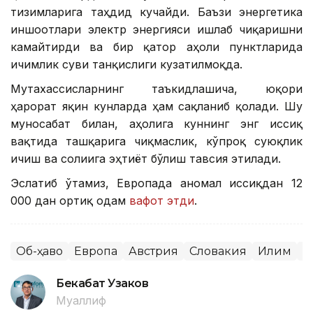
тизимларига таҳдид кучайди. Баъзи энергетика
иншоотлари электр энергияси ишлаб чиқаришни
камайтирди ва бир қатор аҳоли пунктларида
ичимлик суви танқислиги кузатилмоқда.
Мутахассисларнинг таъкидлашича, юқори
ҳарорат яқин кунларда ҳам сақланиб қолади. Шу
муносабат билан, аҳолига куннинг энг иссиқ
вақтида ташқарига чиқмаслик, кўпроқ суюқлик
ичиш ва соғлиғига эҳтиёт бўлиш тавсия этилади.
Эслатиб ўтамиз, Европада аномал иссиқдан 12
000 дан ортиқ одам
вафот этди
.
Об-ҳаво
Европа
Австрия
Словакия
Иқлим
Ж
Бекабат Узаков
Муаллиф