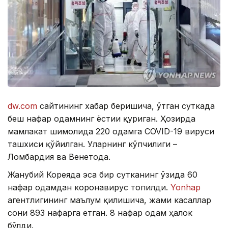
dw.com
сайтининг хабар беришича, ўтган суткада
беш нафар одамнинг ёстиғи қуриган. Ҳозирда
мамлакат шимолида 220 одамга COVID-19 вируси
ташхиси қўйилган. Уларнинг кўпчилиги –
Ломбардия ва Венетода.
Жанубий Кореяда эса бир сутканинг ўзида 60
нафар одамдан коронавирус топилди.
Yonhap
агентлигининг маълум қилишича, жами касаллар
сони 893 нафарга етган. 8 нафар одам ҳалок
бўлди.