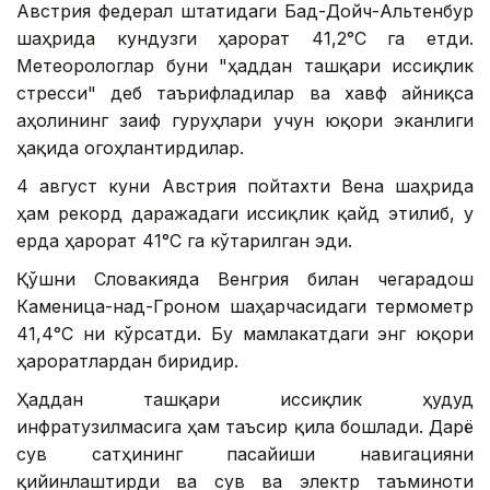
Австрия федерал штатидаги Бад-Дойч-Альтенбур
шаҳрида кундузги ҳарорат 41,2°С га етди.
Метеорологлар буни "ҳаддан ташқари иссиқлик
стресси" деб таърифладилар ва хавф айниқса
аҳолининг заиф гуруҳлари учун юқори эканлиги
ҳақида огоҳлантирдилар.
4 август куни Австрия пойтахти Вена шаҳрида
ҳам рекорд даражадаги иссиқлик қайд этилиб, у
ерда ҳарорат 41°С га кўтарилган эди.
Қўшни Словакияда Венгрия билан чегарадош
Каменица-над-Гроном шаҳарчасидаги термометр
41,4°С ни кўрсатди. Бу мамлакатдаги энг юқори
ҳароратлардан биридир.
Ҳаддан ташқари иссиқлик ҳудуд
инфратузилмасига ҳам таъсир қила бошлади. Дарё
сув сатҳининг пасайиши навигацияни
қийинлаштирди ва сув ва электр таъминоти