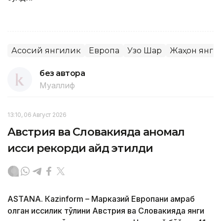
Асосий янгилик
Европа
Узоқ Шарқ
Жаҳон янги
без автора
Муаллиф
13:10, 06 Август 2026
Австрия ва Словакияда аномал
иссиқ рекорди қайд этилди
ASTANА. Кazinform – Марказий Европани қамраб
олган иссиқлик тўлқини Австрия ва Словакияда янги