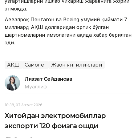
ўзгартишларни ишлаб чиқариш жараёнига жорий
этмоқда.
Аввалроқ Пентагон ва Boeing умумий қиймати 7
миллиард АҚШ долларидан ортиқ бўлган
шартномаларни имзолагани ҳақида хабар берилган
эди.
АҚШ
Самолёт
Жаҳон янгиликлари
Ляззат Сейданова
Муаллиф
18:38, 07 Август 2026
Хитойдан электромобиллар
экспорти 120 фоизга ошди