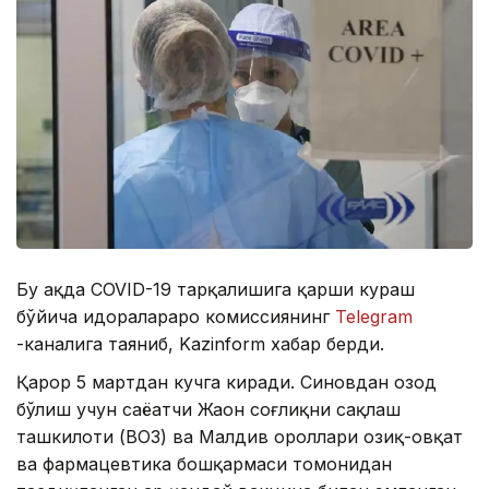
Бу ҳақда COVID-19 тарқалишига қарши кураш
бўйича идоралараро комиссиянинг
Telegram
-каналига таяниб, Kazinform хабар берди.
Қарор 5 мартдан кучга киради. Синовдан озод
бўлиш учун саёҳатчи Жаҳон соғлиқни сақлаш
ташкилоти (ВОЗ) ва Малдив ороллари озиқ-овқат
ва фармацевтика бошқармаси томонидан