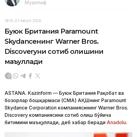
Муаллиф
18:10, 07 Август 2026
Буюк Британия Paramount
Skydanceнинг Warner Bros.
Discoveryни сотиб олишини
маъқуллади
ASTANА. Кazinform — Буюк Британия Рақобат ва
бозорлар бошқармаси (CМА) АҚШнинг Paramount
Skydance Corporation компаниясининг Warner Bros.
Discovery компаниясини сотиб олиш бўйича
битимини маъқуллади, деб хабар беради
Аnadolu
.