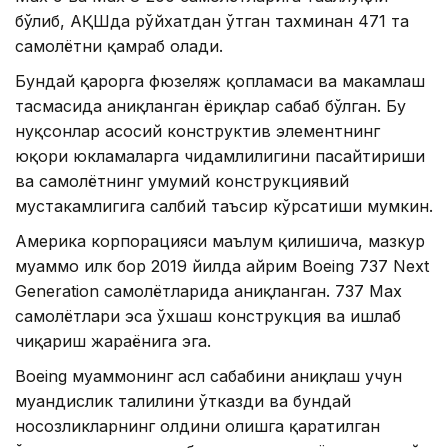
бўлиб, АҚШда рўйхатдан ўтган тахминан 471 та
самолётни қамраб олади.
Бундай қарорга фюзеляж қопламаси ва маҳкамлаш
тасмасида аниқланган ёриқлар сабаб бўлган. Бу
нуқсонлар асосий конструктив элементнинг
юқори юкламаларга чидамлилигини пасайтириши
ва самолётнинг умумий конструкциявий
мустаҳкамлигига салбий таъсир кўрсатиши мумкин.
Америка корпорацияси маълум қилишича, мазкур
муаммо илк бор 2019 йилда айрим Boeing 737 Next
Generation самолётларида аниқланган. 737 Max
самолётлари эса ўхшаш конструкция ва ишлаб
чиқариш жараёнига эга.
Boeing муаммонинг асл сабабини аниқлаш учун
муҳандислик таҳлилини ўтказди ва бундай
носозликларнинг олдини олишга қаратилган