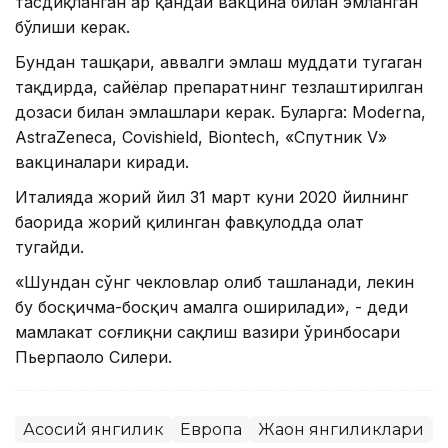
тасдиқланган ҳар қандай вакцина билан эмланган
бўлиши керак.
Бундан ташқари, аввалги эмлаш муддати тугаган
тақдирда, сайёҳлар препаратнинг тезлаштирилган
дозаси билан эмлашлари керак. Буларга: Moderna,
AstraZeneca, Covishield, Biontech, «Спутник V»
вакциналари киради.
Италияда жорий йил 31 март куни 2020 йилнинг
баҳорида жорий қилинган фавқулодда ҳолат
тугайди.
«Шундан сўнг чекловлар олиб ташланади, лекин
бу босқичма-босқич амалга оширилади», - деди
мамлакат соғлиқни сақлиш вазири ўринбосари
Пьерпаоло Силери.
Асосий янгилик
Европа
Жаҳон янгиликлари