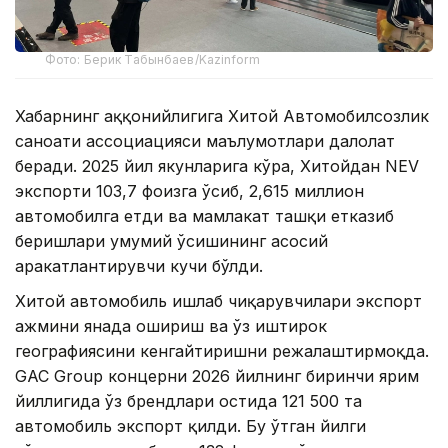
Фото: Берик Табынбаев/Kazinform
Хабарнинг ҳаққонийлигига Хитой Автомобилсозлик
саноати ассоциацияси маълумотлари далолат
беради. 2025 йил якунларига кўра, Хитойдан NEV
экспорти 103,7 фоизга ўсиб, 2,615 миллион
автомобилга етди ва мамлакат ташқи етказиб
беришлари умумий ўсишининг асосий
ҳаракатлантирувчи кучи бўлди.
Хитой автомобиль ишлаб чиқарувчилари экспорт
ҳажмини янада ошириш ва ўз иштирок
географиясини кенгайтиришни режалаштирмоқда.
GAC Group концерни 2026 йилнинг биринчи ярим
йиллигида ўз брендлари остида 121 500 та
автомобиль экспорт қилди. Бу ўтган йилги