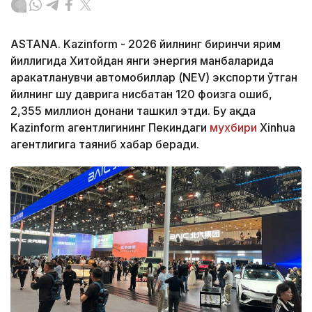
ASTANA. Kazinform - 2026 йилнинг биринчи ярим
йиллигида Хитойдан янги энергия манбаларида
ҳаракатланувчи автомобиллар (NEV) экспорти ўтган
йилнинг шу даврига нисбатан 120 фоизга ошиб,
2,355 миллион донани ташкил этди. Бу ҳақда
Kazinform агентлигининг Пекиндаги
мухбири
Xinhua
агентлигига таяниб хабар беради.