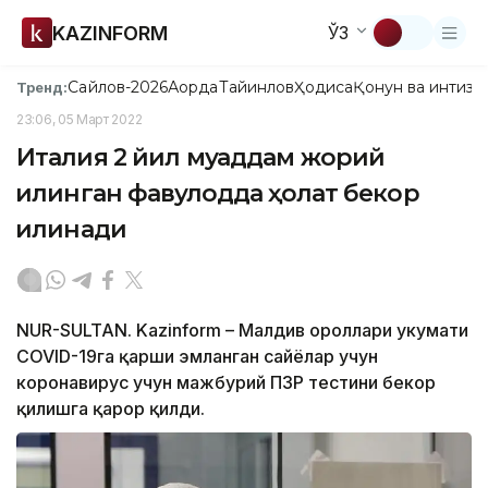
KAZINFORM
ЎЗ
Сайлов-2026
Ақорда
Тайинлов
Ҳодиса
Қонун ва интизо
Тренд:
23:06, 05 Март 2022
Италия 2 йил муқаддам жорий
қилинган фавқулодда ҳолат бекор
қилинади
NUR-SULTAN. Kazinform – Малдив ороллари ҳукумати
COVID-19га қарши эмланган сайёҳлар учун
коронавирус учун мажбурий ПЗР тестини бекор
қилишга қарор қилди.