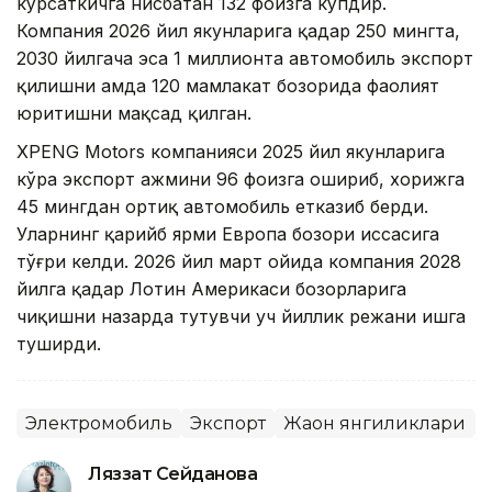
кўрсаткичга нисбатан 132 фоизга кўпдир.
Компания 2026 йил якунларига қадар 250 мингта,
2030 йилгача эса 1 миллионта автомобиль экспорт
қилишни ҳамда 120 мамлакат бозорида фаолият
юритишни мақсад қилган.
XPENG Motors компанияси 2025 йил якунларига
кўра экспорт ҳажмини 96 фоизга ошириб, хорижга
45 мингдан ортиқ автомобиль етказиб берди.
Уларнинг қарийб ярми Европа бозори ҳиссасига
тўғри келди. 2026 йил март ойида компания 2028
йилга қадар Лотин Америкаси бозорларига
чиқишни назарда тутувчи уч йиллик режани ишга
туширди.
Электромобиль
Экспорт
Жаҳон янгиликлари
Ляззат Сейданова