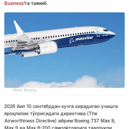
Business
'га таяниб.
Фото: Boeing
2026 йил 10 сентябрдан кучга кирадиган учишга
яроқлилик тўғрисидаги директива (The
Airworthiness Directive) айрим Boeing 737 Max 8,
Max 9 ва Max 8-200 самолётларига тааллуқли