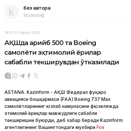
без автора
Муаллиф
19:37, 07 Август 2026
АҚШда қарийб 500 та Boeing
самолёти эҳтимолий ёриқлар
сабабли текширувдан ўтказилади
ASTANA. Kazinform - АҚШ Федерал фуқаро
авиацияси бошқармаси (FAA) Boeing 737 Max
самолётларининг юзлаб намунасини фюзеляжда
эҳтимолий ёриқлар мавжудлиги сабабли
текширишни буюрди, деб хабар беради Kazinform
агентлигининг Вашингтондаги мухбири
Fox