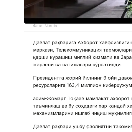
Фото: Akorda
Давлат раҳбарига Ахборот хавфсизлиг
маркази, Телекоммуникация тармоқлари
қарши курашиш миллий хизмати ва Зара
жараёни ва натижалари кўрсатилди.
Президентга жорий йилнинг 9 ойи даво
ресурсларига 163,4 миллион киберҳужум
Қасим-Жомарт Тоқаев мамлакат ахборот
таъминлаш ва бу соҳадаги ҳар қандай 
механизмларини ишлаб чиқиш муҳимлиг
Давлат раҳбари ушбу фаолиятни такоми