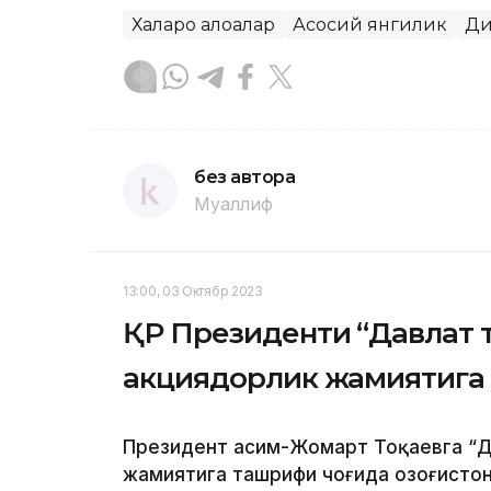
Халқаро алоқалар
Асосий янгилик
Ди
без автора
Муаллиф
13:00, 03 Октябр 2023
ҚР Президенти “Давлат 
акциядорлик жамиятига
Президент Қасим-Жомарт Тоқаевга “Д
жамиятига ташрифи чоғида Қозоғисто