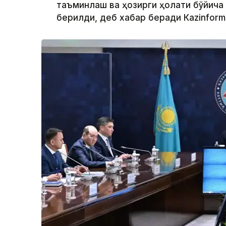
таъминлаш ва ҳозирги ҳолати бўйича
берилди, деб хабар беради Каzinform