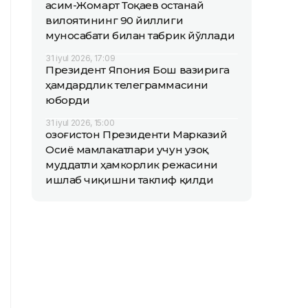
Қасим-Жомарт Тоқаев Қостанай
вилоятининг 90 йиллиги
муносабати билан табрик йўллади
31 iyul 2026, 17:09
Президент Япония Бош вазирига
ҳамдардлик телеграммасини
юборди
31 iyul 2026, 15:00
Қозоғистон Президенти Марказий
Осиё мамлакатлари учун узоқ
муддатли ҳамкорлик режасини
ишлаб чиқишни таклиф қилди