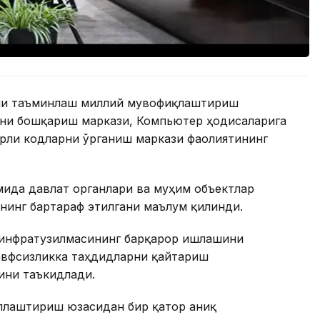
ини таъминлаш миллий мувофиқлаштириш
ни бошқариш маркази, Компьютер ҳодисаларига
рли кодларни ўрганиш маркази фаолиятининг
мида давлат органлари ва муҳим объектлар
нинг бартараф этилгани маълум қилинди.
 инфратузилмасининг барқарор ишлашини
хавфсизликка таҳдидларни қайтариш
ини таъкидлади.
ллаштириш юзасидан бир қатор аниқ