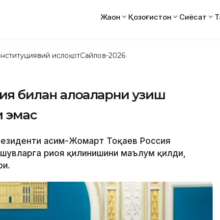
Жаҳон
Қозоғистон
Сиёсат
Т
нституциявий ислоҳот
Сайлов-2026
ия билан алоқаларни узиш
и эмас
Президенти Қасим-Жомарт Тоқаев Россия
ишувларга риоя қилинишини маълум қилди,
ри.