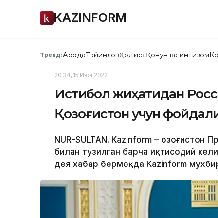
KAZINFORM
Ақорда
Тайинлов
Ҳодиса
Қонун ва интизом
Ко
Тренд:
20:34, 15 Июн 2022
Истиқбол жиҳатидан Росс
Қозоғистон учун фойдал
NUR-SULTAN. Kazinform – Қозоғистон 
билан тузилган барча иқтисодий кел
дея хабар бермоқда Kazinform мухби