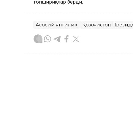
топшириқлар берди.
Асосий янгилик
Қозоғистон Презид
Бекабат Узаков
Муаллиф
09:05, 18 Сентябр 2023
18 ёшли Аружан Сағиндиқ
бўлди