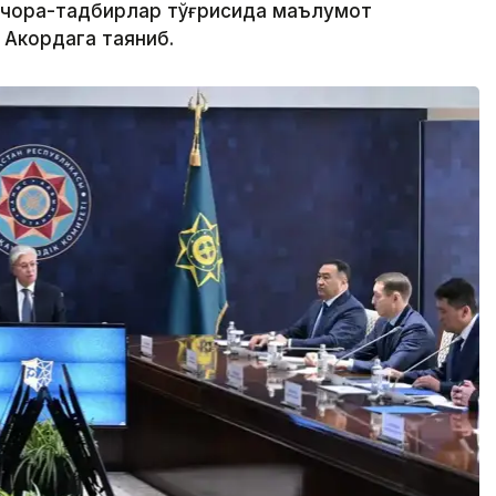
 чора-тадбирлар тўғрисида маълумот
 Акордага таяниб.