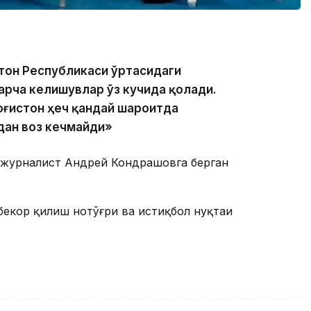
стон Республикаси ўртасидаги
арча келишувлар ўз кучида қолади.
зоғистон ҳеч қандай шароитда
ан воз кечмайди»
к журналист Андрей Кондрашовга берган
екор қилиш нотўғри ва истиқбол нуқтаи