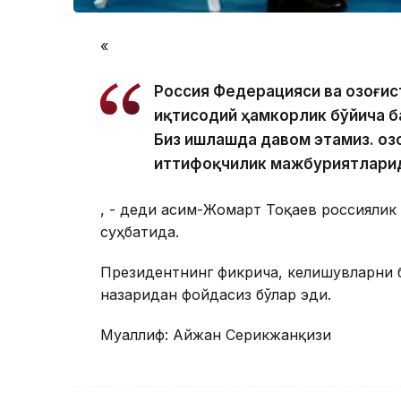
«
Россия Федерацияси ва Қозоғи
иқтисодий ҳамкорлик бўйича б
Биз ишлашда давом этамиз. Қо
иттифоқчилик мажбуриятларид
, - деди Қасим-Жомарт Тоқаев россияли
суҳбатида.
Президентнинг фикрича, келишувларни б
назаридан фойдасиз бўлар эди.
Муаллиф: Айжан Серикжанқизи