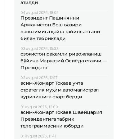
этилди
04 avgust 2026, 18:05
Президент Пашинянни
Арманистон Бош вазири
лавозимига қайта тайинлангани
билан табриклади
03 avgust 2026, 15:33
Қозоғистон рақамли ривожланиш
бўйича Марказий Осиёда етакчи —
Президент
03 avgust 2026, 12:17
Қасим-Жомарт Тоқаев учта
стратегик муҳим автомагистрал
қурилишига старт берди
01 avgust 2026, 13:00
Қасим-Жомарт Тоқаев Швейцария
Президентига табрик
телеграммасини юборди
01 avgust 2026, 11:41