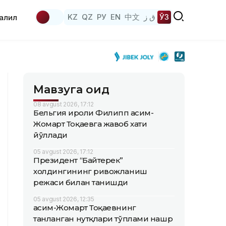
KZ
QZ
РУ
EN
中文
ق ز
ЎЗ
аҳлил
Мавзуга оид
08 avgust 2026, 17:12
Бельгия Қироли Филипп Қасим-
Жомарт Тоқаевга жавоб хати
йўллади
05 avgust 2026, 17:12
Президент “Байтерек”
холдингининг ривожланиш
режаси билан танишди
05 avgust 2026, 12:35
Қасим-Жомарт Тоқаевнинг
танланган нутқлари тўплами нашр