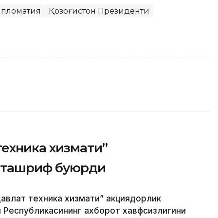
пломатия
Қозоғистон Президенти
техника хизмати”
 ташриф буюрди
авлат техника хизмати” акциядорлик
н Республикасининг ахборот хавфсизлигини