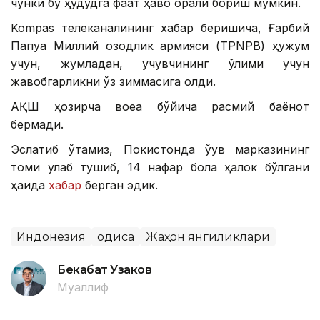
чунки бу ҳудудга фақат ҳаво орқали бориш мумкин.
Kompas телеканалининг хабар беришича, Ғарбий
Папуа Миллий озодлик армияси (TPNPB) ҳужум
учун, жумладан, учувчининг ўлими учун
жавобгарликни ўз зиммасига олди.
АҚШ ҳозирча воқеа бўйича расмий баёнот
бермади.
Эслатиб ўтамиз, Покистонда ўқув марказининг
томи қулаб тушиб, 14 нафар бола ҳалок бўлгани
ҳақида
хабар
берган эдик.
Индонезия
Ҳодиса
Жаҳон янгиликлари
Бекабат Узаков
Муаллиф