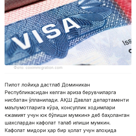
Фото: coximmigration.com
Пилот лойиҳа дастлаб Доминикан
Республикасидан келган ариза берувчиларга
нисбатан қўлланилади. АҚШ Давлат департаменти
маълумотларига кўра, консуллик ходимлари
«жамият учун юк бўлиши мумкин» деб баҳоланган
шахслардан кафолат талаб қилиши мумкин.
Кафолат миқдори ҳар бир ҳолат учун алоҳида