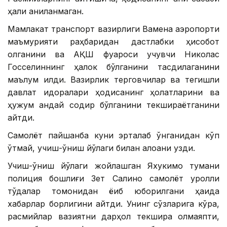
ҳали аниқланмаган.
Мамлакат транспорт вазирлиги Вамена аэропорти
маъмурияти раҳбаридан дастлабки ҳисобот
олганини ва АҚШ фуқароси учувчи Николас
Госселиннинг ҳалок бўлганини тасдиқлаганини
маълум қилди. Вазирлик терговчилар ва тегишли
давлат идоралари ҳодисанинг ҳолатларини ва
ҳужум қандай содир бўлганини текшираётганини
айтди.
Самолёт пайшанба куни эрталаб қўнганидан кўп
ўтмай, учиш-қўниш йўлаги билан алоқани узди.
Учиш-қўниш йўлаги жойлашган Яхукимо тумани
полиция бошлиғи Зет Салино самолёт қуролли
тўдалар томонидан ёқиб юборилгани ҳақида
хабарлар борлигини айтди. Унинг сўзларига кўра,
расмийлар вазиятни дарҳол текшира олмаяпти,