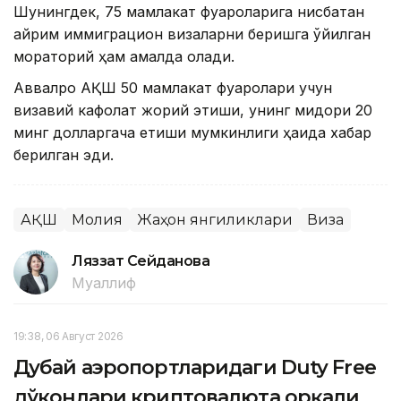
Шунингдек, 75 мамлакат фуқароларига нисбатан
айрим иммиграцион визаларни беришга қўйилган
мораторий ҳам амалда қолади.
Аввалроқ АҚШ 50 мамлакат фуқаролари учун
визавий кафолат жорий этиши, унинг миқдори 20
минг долларгача етиши мумкинлиги ҳақида хабар
берилган эди.
АҚШ
Молия
Жаҳон янгиликлари
Виза
Ляззат Сейданова
Муаллиф
19:38, 06 Август 2026
Дубай аэропортларидаги Duty Free
дўконлари криптовалюта орқали