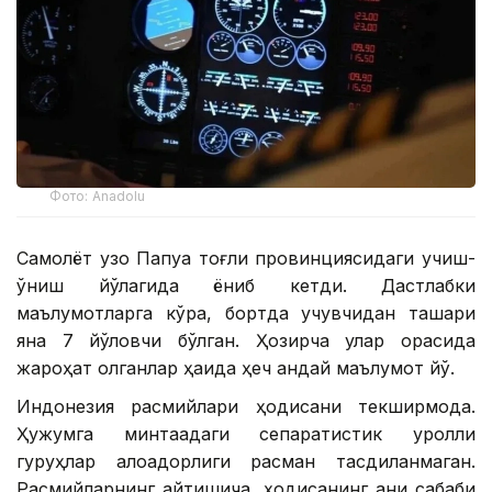
Фото: Аnadolu
Самолёт узоқ Папуа тоғли провинциясидаги учиш-
қўниш йўлагида ёниб кетди. Дастлабки
маълумотларга кўра, бортда учувчидан ташқари
яна 7 йўловчи бўлган. Ҳозирча улар орасида
жароҳат олганлар ҳақида ҳеч қандай маълумот йўқ.
Индонезия расмийлари ҳодисани текширмоқда.
Ҳужумга минтақадаги сепаратистик қуролли
гуруҳлар алоқадорлиги расман тасдиқланмаган.
Расмийларнинг айтишича, ҳодисанинг аниқ сабаби