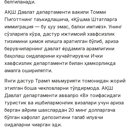
белгиланади.
АҚШ Давлат департаменти вакили Томми
Пиготтнинг таъкидлашича, «Қўшма Штатларга
иммиграция — бу ҳуқуқ эмас, балки имтиёз». Унинг
сўзларига кўра, дастур ижтимоий хавфсизлик
тизимини ҳимоя қилишга қаратилган бўлиб, ариза
берувчиларнинг давлат ёрдамига қарамлигини
баҳолаш қоидаларини кучайтирувчи Ички
хавфсизлик департаменти билан ҳамкорликда
амалга ошириляпти.
Янги дастур Трамп маъмурияти томонидан жорий
этилган бошқа чекловларни тўлдирмоқда. АҚШ
Давлат департаменти аввалроқ «B» тоифасидаги
туристик ва ишбилармонлик визалари учун ариза
берган айрим шахслардан 20 минг долларгача
бўлган кафолат депозитини талаб қилувчи
қоидаларни чиқарган эди.