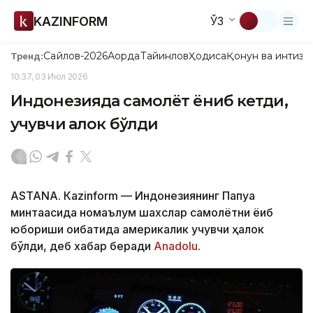
KAZINFORM
ЎЗ
Сайлов-2026
Ақорда
Тайинлов
Ҳодиса
Қонун ва интизо
Тренд:
10:37, 03 Июл 2026
Индонезияда самолёт ёниб кетди,
учувчи ҳалок бўлди
ASTANА. Кazinform — Индонезиянинг Папуа
минтақасида номаълум шахслар самолётни ёқиб
юбориши оқибатида америкалик учувчи ҳалок
бўлди, деб хабар беради
Аnadolu
.