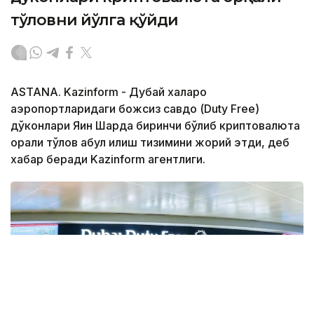
тўловни йўлга қўйди
ASTANA. Kazinform - Дубай халқаро
аэропортларидаги божсиз савдо (Duty Free)
дўконлари Яқин Шарқда биринчи бўлиб криптовалюта
орқали тўлов қабул қилиш тизимини жорий этди, деб
хабар беради Kazinform агентлиги.