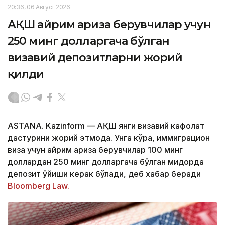
20:36, 06 Август 2026
АҚШ айрим ариза берувчилар учун
250 минг долларгача бўлган
визавий депозитларни жорий
қилди
ASTANA. Kazinform — АҚШ янги визавий кафолат
дастурини жорий этмоқда. Унга кўра, иммиграцион
виза учун айрим ариза берувчилар 100 минг
доллардан 250 минг долларгача бўлган миқдорда
депозит қўйиши керак бўлади, деб хабар беради
Bloomberg Law.