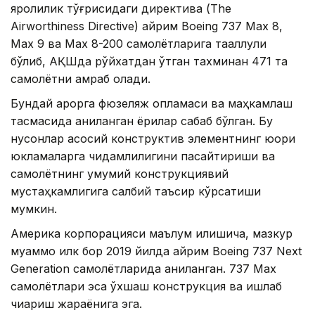
яроқлилик тўғрисидаги директива (The
Airworthiness Directive) айрим Boeing 737 Max 8,
Max 9 ва Max 8-200 самолётларига тааллуқли
бўлиб, АҚШда рўйхатдан ўтган тахминан 471 та
самолётни қамраб олади.
Бундай қарорга фюзеляж қопламаси ва маҳкамлаш
тасмасида аниқланган ёриқлар сабаб бўлган. Бу
нуқсонлар асосий конструктив элементнинг юқори
юкламаларга чидамлилигини пасайтириши ва
самолётнинг умумий конструкциявий
мустаҳкамлигига салбий таъсир кўрсатиши
мумкин.
Америка корпорацияси маълум қилишича, мазкур
муаммо илк бор 2019 йилда айрим Boeing 737 Next
Generation самолётларида аниқланган. 737 Max
самолётлари эса ўхшаш конструкция ва ишлаб
чиқариш жараёнига эга.