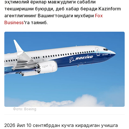
эҳтимолий ёриқлар мавжудлиги сабабли
текширишни буюрди, деб хабар беради Kazinform
агентлигининг Вашингтондаги мухбири
Fox
Business
'га таяниб.
Фото: Boeing
2026 йил 10 сентябрдан кучга кирадиган учишга