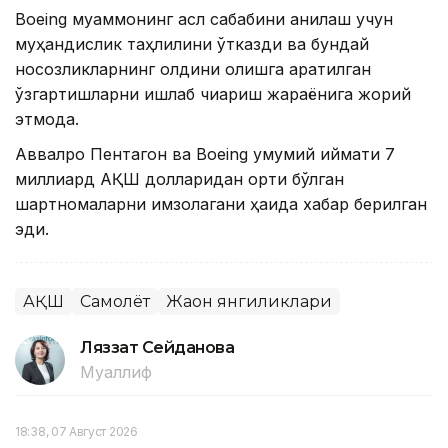
Boeing муаммонинг асл сабабини аниқлаш учун
муҳандислик таҳлилини ўтказди ва бундай
носозликларнинг олдини олишга қаратилган
ўзгартишларни ишлаб чиқариш жараёнига жорий
этмоқда.
Аввалроқ Пентагон ва Boeing умумий қиймати 7
миллиард АҚШ долларидан ортиқ бўлган
шартномаларни имзолагани ҳақида хабар берилган
эди.
АҚШ
Самолёт
Жаҳон янгиликлари
Ляззат Сейданова
Муаллиф
18:38, 07 Август 2026