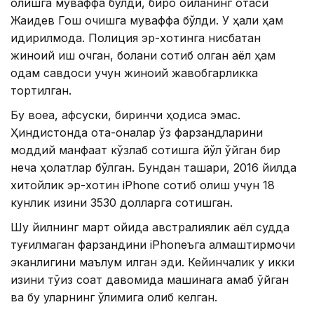
олишга муваффақ бўлди, бироқ оиланинг отаси
Жаидев Гош қочишга муваффақ бўлди. У ҳали ҳам
қидирилмоқда. Полиция эр-хотинга нисбатан
жиноий иш очган, болани сотиб олган аёл ҳам
одам савдоси учун жиноий жавобгарликка
тортилган.
Бу воқеа, афсуски, биринчи ҳодиса эмас.
Ҳиндистонда ота-оналар ўз фарзандларини
моддий манфаат кўзлаб сотишга йўл қўйган бир
неча ҳолатлар бўлган. Бундан ташқари, 2016 йилда
хитойлик эр-хотин iPhone сотиб олиш учун 18
кунлик қизини 3530 долларга сотишган.
Шу йилнинг март ойида австралиялик аёл судда
туғилмаган фарзандини iPhoneъга алмаштирмоқчи
эканлигини маълум қилган эди. Кейинчалик у икки
қизини тўққиз соат давомида машинага қамаб қўйган
ва бу уларнинг ўлимига олиб келган.