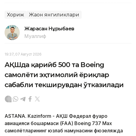
Хориж
Жаҳон янгиликлари
Жарасқан Нұрыбаев
Муаллиф
19:37, 07 Август 2026
АҚШда қарийб 500 та Boeing
самолёти эҳтимолий ёриқлар
сабабли текширувдан ўтказилади
ASTANA. Kazinform - АҚШ Федерал фуқаро
авиацияси бошқармаси (FAA) Boeing 737 Max
самолётларининг юзлаб намунасини фюзеляжда