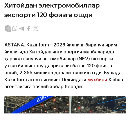
Хитойдан электромобиллар
экспорти 120 фоизга ошди
ASTANA. Kazinform - 2026 йилнинг биринчи ярим
йиллигида Хитойдан янги энергия манбаларида
ҳаракатланувчи автомобиллар (NEV) экспорти
ўтган йилнинг шу даврига нисбатан 120 фоизга
ошиб, 2,355 миллион донани ташкил этди. Бу ҳақда
Kazinform агентлигининг Пекиндаги
мухбири
Xinhua
агентлигига таяниб хабар беради.