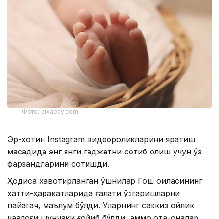
Фото: pixabay.com
Эр-хотин Instagram видеороликларини яратиш
мақсадида энг янги гаджетни сотиб олиш учун ўз
фарзандларини сотишди.
Ҳодиса хавотирланган қўшнилар Гош оиласининг
хатти-ҳаракатларида ғалати ўзгаришларни
пайқагач, маълум бўлди. Уларнинг саккиз ойлик
чақалоғи шунчаки ғойиб бўлди, аммо ота-оналар