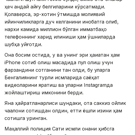
ҳеч қандай қайғу белгиларини кўрсатмади.
Қолаверса, эр-хотин ўтмишда молиявий
қийинчиликларга дуч келганини инобатга олиб,
нархи камида миллион бўлган қимматбаҳо
телефоннинг харид қилиниши ҳам қўшниларда
шубҳа уйғотди.
Она босим остида, у ва унинг эри ҳақиқатан ҳам
iPhone сотиб олиш мақсадида пул олиш учун
фарзандини сотганини тан олди, бу уларга
Бенгалиянинг турли қисмларида саёҳат
видеоларини яратиш ва уларни Instagramда
жойлаштириш имконини берди.
Яна ҳайратланарлиси шундаки, ота саккиз ойлик
чақалоқни сотишдан олдин, етти ёшли қизини ҳам
сотишга уринган.
Маҳаллий полиция Сати исмли онани ҳибсга