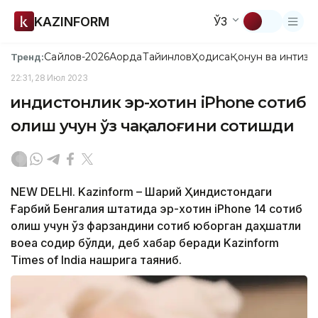
KAZINFORM
ЎЗ
Сайлов-2026
Ақорда
Тайинлов
Ҳодиса
Қонун ва интизо
Тренд:
22:31, 28 Июл 2023
Ҳиндистонлик эр-хотин iPhone сотиб
олиш учун ўз чақалоғини сотишди
NEW DELHI. Kazinform – Шарқий Ҳиндистондаги
Ғарбий Бенгалия штатида эр-хотин iPhone 14 сотиб
олиш учун ўз фарзандини сотиб юборган даҳшатли
воқеа содир бўлди, деб хабар беради Kazinform
Times of India нашрига таяниб.