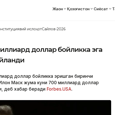
Жаҳон
Қозоғистон
Сиёсат
Т
нституциявий ислоҳот
Сайлов-2026
миллиард доллар бойликка эга
айланди
ллиард доллар бойликка эришган биринчи
, Илон Маск жума куни 700 миллиард доллар
и, деб хабар беради
Forbes.USA
.