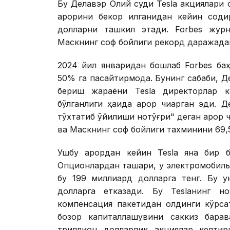
Бу Делавэр Олий суди Tesla акциялари о
қарорини бекор қилганидан кейин сод
долларни ташкил этади. Forbes журна
Маскнинг соф бойлиги рекорд даражадаг
2024 йил январидан бошлаб Forbes баҳ
50% га пасайтирмоқда. Бунинг сабаби, 
бериш жараёни Теslа директорлар ке
бўлганлиги ҳақида қарор чиқарган эди.
тўхтатиб қўйилиши нотўғри" деган қарор ч
ва Маскнинг соф бойлиги тахминини 69,
Ушбу қарордан кейин Теslа яна бир б
Опционлардан ташқари, у электромобиль 
бу 199 миллиард долларга тенг. Бу у
долларга етказади. Бу Теslанинг 
компенсация пакетидан олдинги кўрсат
бозор капиталлашувини саккиз барава
триллион долларлик акциялар келтир