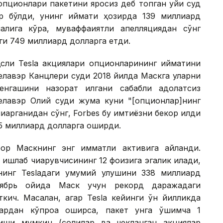
пционлари пакетини яроқсиз деб топган қуйи суд
ир бўлди, унинг қиймати ҳозирда 139 миллиард
лига кўра, муваффақиятли апелляциядан сўнг
и 749 миллиард долларга етди.
сли Теslа акциялари опционларининг қийматини
Делавэр Канцлери суди 2018 йилда Маскга уларни
нгашини назорат қилгани сабабли адолатсиз
 Делавэр Олий суди жума куни "[опционлар]нинг
иқарганидан сўнг, Forbes бу имтиёзни бекор қилди
5 миллиард долларга оширди.
ор Маскнинг энг қимматли активига айланди.
ишлаб чиқарувчисининг 12 фоизига эгалик қилади,
нинг Теslадаги умумий улушини 338 миллиард
ноябрь ойида Маск учун рекорд даражадаги
кич. Масалан, агар Теslа кейинги ўн йилликда
рдан кўпроққа оширса, пакет унга қўшимча 1
иши мумкин (солиқлар ва чекланган акциялар