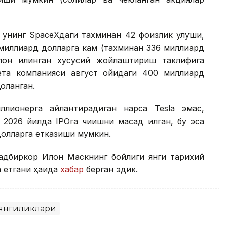
, унинг SpaceXдаги тахминан 42 фоизлик улуши,
 миллиард долларга кам (тахминан 336 миллиард
лон қилинган хусусий жойлаштириш таклифига
ета компанияси август ойидаги 400 миллиард
оланган.
ллионерга айлантирадиган нарса Теslа эмас,
026 йилда IPOга чиқишни мақсад қилган, бу эса
долларга етказиши мумкин.
тадбиркор Илон Маскнинг бойлиги янги тарихий
а етгани ҳақида
хабар
берган эдик.
янгиликлари