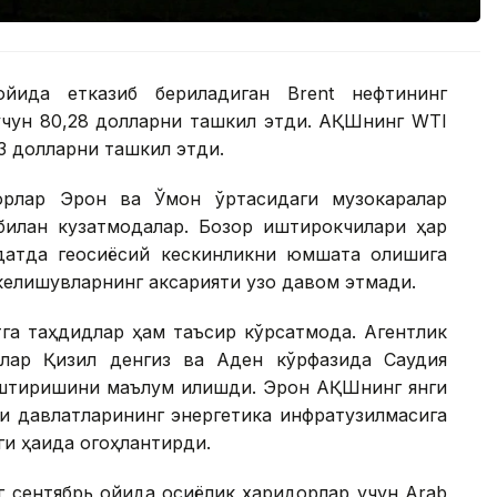
ойида етказиб бериладиган Brent нефтининг
 учун 80,28 долларни ташкил этди. АҚШнинг WTI
83 долларни ташкил этди.
торлар Эрон ва Ўмон ўртасидаги музокаралар
билан кузатмоқдалар. Бозор иштирокчилари ҳар
уддатда геосиёсий кескинликни юмшата олишига
келишувларнинг аксарияти узоқ давом этмади.
а таҳдидлар ҳам таъсир кўрсатмоқда. Агентлик
йлар Қизил денгиз ва Аден кўрфазида Саудия
штиришини маълум қилишди. Эрон АҚШнинг янги
зи давлатларининг энергетика инфратузилмасига
и ҳақида огоҳлантирди.
г сентябрь ойида осиёлик харидорлар учун Arab