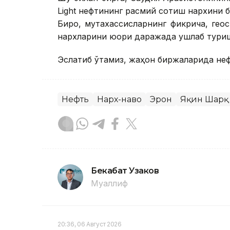
Light нефтининг расмий сотиш нархини 
Бироқ, мутахассисларнинг фикрича, ге
нархларини юқори даражада ушлаб туриш
Эслатиб ўтамиз, жаҳон биржаларида неф
Нефть
Нарх-наво
Эрон
Яқин Шарқ
Бекабат Узаков
Муаллиф
20:36, 06 Август 2026