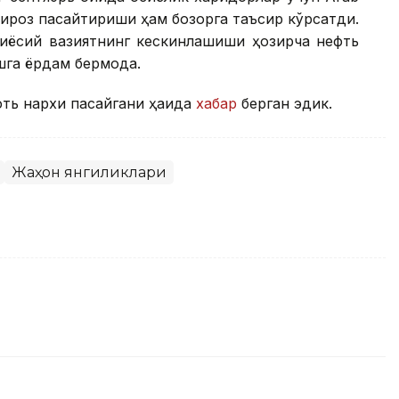
бироз пасайтириши ҳам бозорга таъсир кўрсатди.
осиёсий вазиятнинг кескинлашиши ҳозирча нефть
га ёрдам бермоқда.
ть нархи пасайгани ҳақида
хабар
берган эдик.
Жаҳон янгиликлари