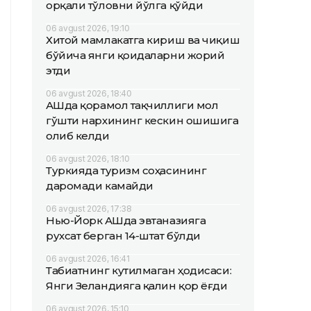
орқали тўловни йўлга қўйди
06 avgust 2026, 19:10
Хитой мамлакатга кириш ва чиқиш
бўйича янги қоидаларни жорий
этди
06 avgust 2026, 18:40
АҚШда қорамол тақчиллиги мол
гўшти нархининг кескин ошишига
олиб келди
06 avgust 2026, 18:10
Туркияда туризм соҳасининг
даромади камайди
06 avgust 2026, 17:38
Нью-Йорк АҚШда эвтаназияга
рухсат берган 14-штат бўлди
06 avgust 2026, 16:41
Табиатнинг кутилмаган ҳодисаси:
Янги Зеландияга қалин қор ёғди
06 avgust 2026, 15:10