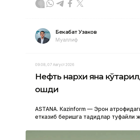
Бекабат Узаков
Муаллиф
09:08, 07 Август 2026
Нефть нархи яна кўтарил
ошди
ASTANА. Кazinform — Эрон атрофидаг
етказиб беришга таҳдидлар туфайли ж