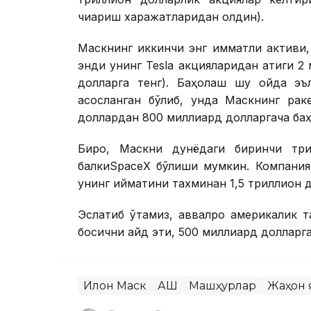
чиқариш харажатларидан олдин).
Маскнинг иккинчи энг қимматли активи
энди унинг Теslа акцияларидан атиги 2
долларга тенг). Баҳолаш шу ойда эъ
асосланган бўлиб, унда Маскнинг рак
доллардан 800 миллиард долларгача баҳ
Бироқ, Маскни дунёдаги биринчи три
балкиSpaceX бўлиши мумкин. Компания 2
унинг қийматини тахминан 1,5 триллион 
Эслатиб ўтамиз, аввалроқ америкалик 
босқични қайд эти, 500 миллиард долларг
Илон Маск
АҚШ
Машҳурлар
Жаҳон 