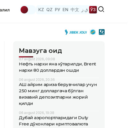
KZ
QZ
РУ
EN
中文
ق ز
ЎЗ
аҳлил
Мавзуга оид
07 avgust 2026, 09:08
Нефть нархи яна кўтарилди, Brent
нархи 80 доллардан ошди
06 avgust 2026, 20:36
АҚШ айрим ариза берувчилар учун
250 минг долларгача бўлган
визавий депозитларни жорий
қилди
06 avgust 2026, 19:38
Дубай аэропортларидаги Duty
Free дўконлари криптовалюта