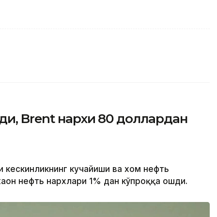
ди, Brent нархи 80 доллардан
и кескинликнинг кучайиши ва хом нефть
аҳон нефть нархлари 1% дан кўпроққа ошди.