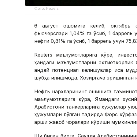
Фото: Pexels
6 август оқшомига келиб, октябрь 
фьючерслари 1,04% га ўсиб, 1 баррель
нефти 0,81% га ўсиб, 1 баррель учун 75,
Reuters маълумотларига кўра, инвес
ҳақидаги маълумотларни эҳтиёткорлик 
қандай потенциал келишувлар қисқа м
шубҳа қилишмоқда. Ҳозиргача эришилган 
Нефть нархларининг ошишига таъминотг
маълумотларига кўра, Ямандаги хуси
Арабистони танкерларига ҳужумлар ую
ҳужумлари бўлган тақдирда Форс кўрфа
қарши жавоб чоралари кўриши мумкинлиг
Шу билан бирга, Саудия Арабистонинин