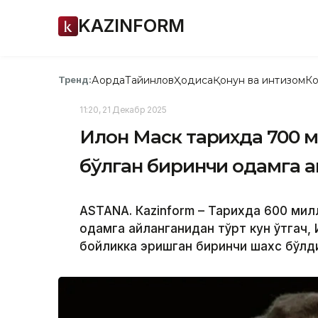
KAZINFORM
Ақорда
Тайинлов
Ҳодиса
Қонун ва интизом
Ко
Тренд:
11:20, 21 Декабр 2025
Илон Маск тарихда 700 
бўлган биринчи одамга 
ASTANА. Кazinform – Тарихда 600 ми
одамга айланганидан тўрт кун ўтгач
бойликка эришган биринчи шахс бўлд