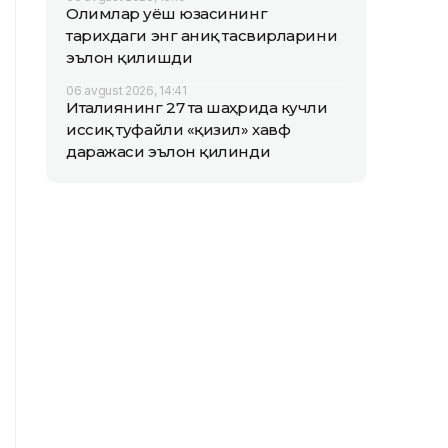
Олимлар Қуёш юзасининг
тарихдаги энг аниқ тасвирларини
эълон қилишди
06 avgust 2026, 14:41
Италиянинг 27 та шаҳрида кучли
иссиқ туфайли «қизил» хавф
даражаси эълон қилинди