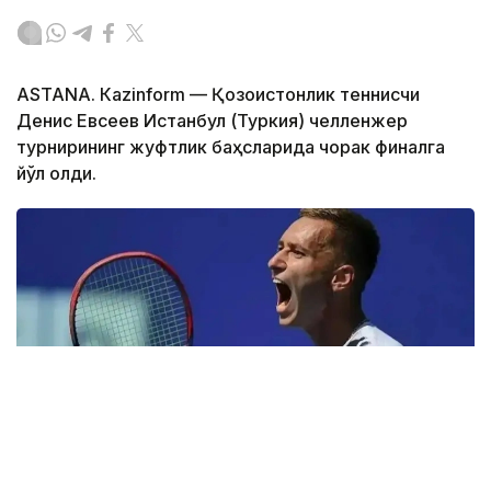
ASTANА. Кazinform — Қозоғистонлик теннисчи
Денис Евсеев Истанбул (Туркия) челленжер
турнирининг жуфтлик баҳсларида чорак финалга
йўл олди.