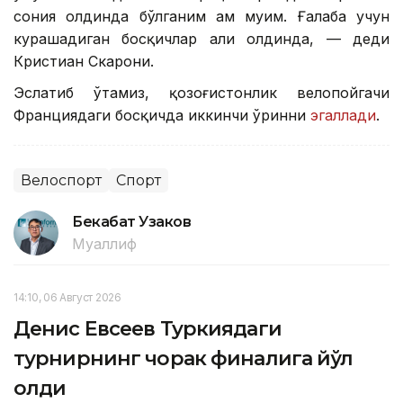
сония олдинда бўлганим ҳам муҳим. Ғалаба учун
курашадиган босқичлар ҳали олдинда, — деди
Кристиан Скарони.
Эслатиб ўтамиз, қозоғистонлик велопойгачи
Франциядаги босқичда иккинчи ўринни
эгаллади
.
Велоспорт
Спорт
Бекабат Узаков
Муаллиф
14:10, 06 Август 2026
Денис Евсеев Туркиядаги
турнирнинг чорак финалига йўл
олди