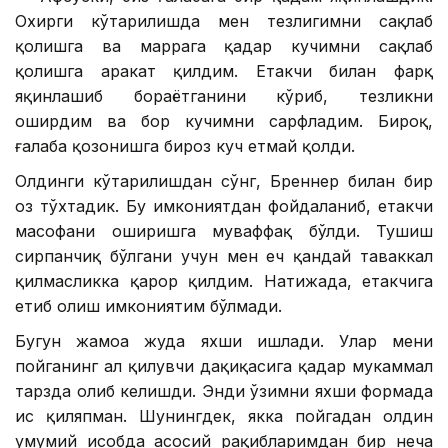
Охирги кўтарилишда мен тезлигимни сақлаб
қолишга ва маррага қадар кучимни сақлаб
қолишга ҳаракат қилдим. Етакчи билан фарқ
яқинлашиб бораётганини кўриб, тезликни
оширдим ва бор кучимни сарфладим. Бироқ,
ғалаба қозонишга бироз куч етмай қолди.
Олдинги кўтарилишдан сўнг, Бреннер билан бир
оз тўхтадик. Бу имкониятдан фойдаланиб, етакчи
масофани оширишга муваффақ бўлди. Тушиш
сирпанчиқ бўлгани учун мен ҳеч қандай таваккал
қилмасликка қарор қилдим. Натижада, етакчига
етиб олиш имкониятим бўлмади.
Бугун жамоа жуда яхши ишлади. Улар мени
пойганинг ҳал қилувчи дақиқасига қадар мукаммал
тарзда олиб келишди. Энди ўзимни яхши формада
ҳис қиляпман. Шунингдек, якка пойгадан олдин
умумий ҳисобда асосий рақибларимдан бир неча