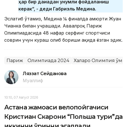
ҳар бир дақиқадан унумли фойдаланиш
керак”, - деди Габриэль Медина.
Эслатиб ўтамиз, Медина ¼ финалда ҳамюрти Жуан
Чианка билан учрашади. Аввалроқ Париж
Олимпиадасида 48 нафар серфинг спортчиси
соврин учун кураш олиб бориши ҳақида ёзган эдик.
Париж
Олимпиада 2024
Халқаро Олимпия қўми
Ляззат Сейданова
Муаллиф
10:10, 07 Август 2026
Астана жамоаси велопойгачиси
Кристиан Скарони “Польша тури”да
иккинчи ўринни эгаллади