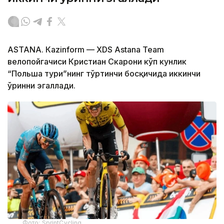
ASTANА. Кazinform — XDS Astana Team
велопойгачиси Кристиан Скарони кўп кунлик
“Польша тури”нинг тўртинчи босқичида иккинчи
ўринни эгаллади.
Фото: SprintCycling