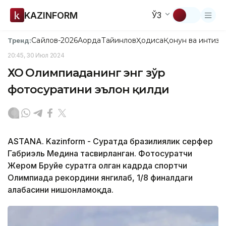
KAZINFORM
ЎЗ
Сайлов-2026
Ақорда
Тайинлов
Ҳодиса
Қонун ва интизо
Тренд:
20:45, 30 Июл 2024
ХОҚ Олимпиаданинг энг зўр
фотосуратини эълон қилди
ASTANA. Kazinform - Суратда бразилиялик серфер
Габриэль Медина тасвирланган. Фотосуратчи
Жером Бруйе суратга олган кадрда спортчи
Олимпиада рекордини янгилаб, 1/8 финалдаги
ғалабасини нишонламоқда.