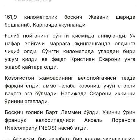
161,9 километрлик босқич Жавани шаҳрида
бошланиб, Карпачда якунланди.
Ғолиб пойганинг сўнгги қисмида аниқланди. Уч
нафар войгачи маррага яқинлашганда олдинга
чиқиб олди. Сўнгги километрда улардан бири
ҳужум қилди ва фақат Кристиан Скарони унга
жавоб қайтара олди.
Қозоғистон жамоасининг велопойгачиси тезда
фарқни ёпди, аммо ғалаба қозониш учун етарли
вақтга эга бўлмади. Натижада Скарони иккинчи
ўринни эгаллади.
Босқич ғолиби Барт Леммен бўлди. Учинчи ўрин
француз велосипедчиси Аксель Лоренсга
(Netcompany INEOS) насиб этди.
— Афсуски, биз ғалабага бир қадам яқинлашдик.