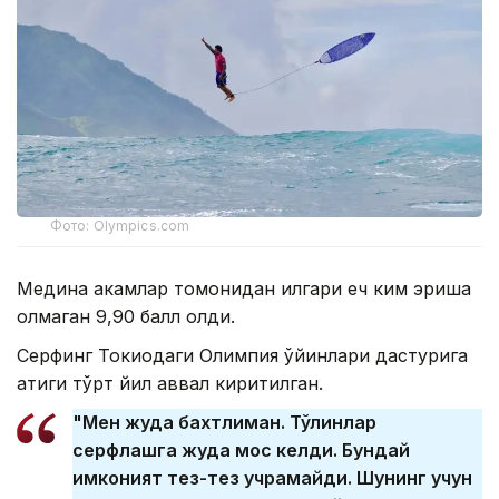
Фото: Olympics.com
Медина ҳакамлар томонидан илгари ҳеч ким эриша
олмаган 9,90 балл олди.
Серфинг Токиодаги Олимпия ўйинлари дастурига
атиги тўрт йил аввал киритилган.
"Мен жуда бахтлиман. Тўлқинлар
серфлашга жуда мос келди. Бундай
имконият тез-тез учрамайди. Шунинг учун