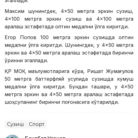
эгаллади.
Максим шунингдек, 4×50 метрга эркин сузиш,
4×100 метрга эркин сузиш ва 4×100 метрга
аралаш эстафетада олтин медални қўлга киритди.
Егор Попов 100 метрга эркин сузишда олтин
медални қўлга киритди. Шунингдек, у 4×50 метрга
эркин ва 4×50 метрга аралаш эстафетада биринчи
ўринни эгаллади.
ҚР МОҚ маълумотларига кўра, Ришат Жумағулов
50 метрга баттерфляй усулида сузишда кумуш
медални қўлга киритди. Бундан ташқари, у 4×50
метрга эркин ва 4×50 метрга аралаш эстафетада
шоҳсупанинг биринчи поғонасига кўтарилди.
Сузиш
Спорт