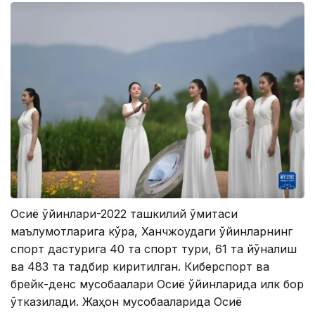
Осиё ўйинлари-2022 ташкилий қўмитаси
маълумотларига кўра, Ханчжоудаги ўйинларнинг
спорт дастурига 40 та спорт тури, 61 та йўналиш
ва 483 та тадбир киритилган. Киберспорт ва
брейк-денс мусобақалари Осиё ўйинларида илк бор
ўтказилади. Жаҳон мусобақаларида Осиё