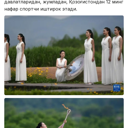
давлатларидан, жумладан, Қозоғистондан 12 минг
нафар спортчи иштирок этади.