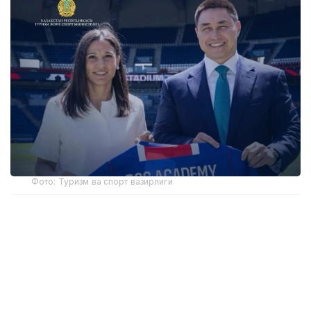
Фото: Туризм ва спорт вазирлиги
Академиянинг биринчи ўқув маркази пойтахтдаги
Air Arena спорт мажмуасида жойлашган бўлади.
FIFА талабларига мувофиқ ёпиқ футбол майдони ёш
спортчиларга йил давомида узлуксиз
машғулотлар ўтказиш имконини беради.