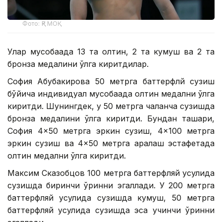
Фото: ҚР МОҚ
Улар мусобақада 13 та олтин, 2 та кумуш ва 2 та
бронза медалини қўлга киритдилар.
София Абубакирова 50 метрга баттерфлй сузиш
бўйича индивидуал мусобақада олтин медални қўлга
киритди. Шунингдек, у 50 метрга чалқанча сузишда
бронза медалини қўлга киритди. Бундан ташқари,
София 4×50 метрга эркин сузиш, 4×100 метрга
эркин сузиш ва 4×50 метрга аралаш эстафетада
олтин медални қўлга киритди.
Максим Сказобцов 100 метрга баттерфляй усулида
сузишда биринчи ўринни эгаллади. У 200 метрга
баттерфляй усулида сузишда кумуш, 50 метрга
баттерфляй усулида сузишда эса учинчи ўринни