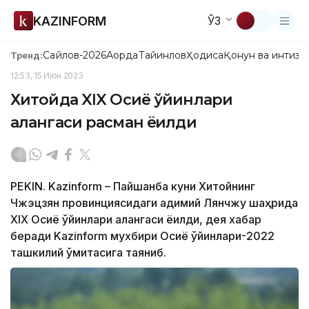
KAZINFORM
ЎЗ
Сайлов-2026
Ақорда
Тайинлов
Ҳодиса
Қонун ва интизо
Тренд:
12:53, 15 Июн 2023
Хитойда XIX Осиё ўйинлари
алангаси расман ёқилди
PEKIN. Kazinform – Пайшанба куни Хитойнинг
Чжэцзян провинциясидаги қадимий Лянчжу шаҳрида
XIX Осиё ўйинлари алангаси ёқилди, дея хабар
беради Kazinform мухбири Осиё ўйинлари-2022
ташкилий қўмитасига таяниб.