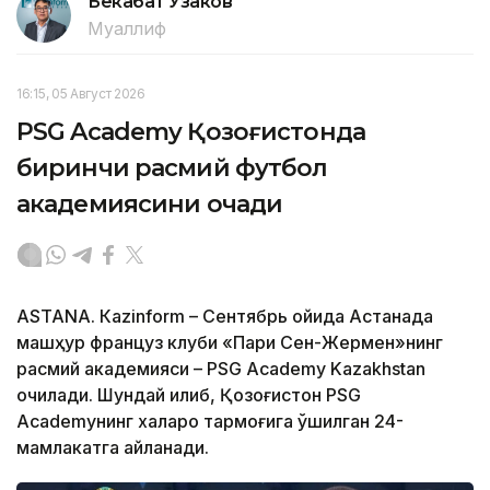
Бекабат Узаков
Муаллиф
16:15, 05 Август 2026
PSG Academy Қозоғистонда
биринчи расмий футбол
академиясини очади
ASTANА. Кazinform – Сентябрь ойида Астанада
машҳур француз клуби «Пари Сен-Жермен»нинг
расмий академияси – PSG Academy Kazakhstan
очилади. Шундай қилиб, Қозоғистон PSG
Academyнинг халқаро тармоғига қўшилган 24-
мамлакатга айланади.