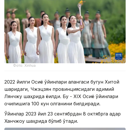
Фото: Xinhua
2022 йилги Осиё ўйинлари алангаси бугун Хитой
шарқидаги, Чжэцзян провинциясидаги қадимий
Лянчжу шаҳрида ёқилди. Бу - XIX Осиё ўйинлари
очилишига 100 кун қолганини билдиради.
Ўйинлар 2023 йил 23 сентябрдан 8 октябрга қадар
Ханчжоу шаҳрида бўлиб ўтади.