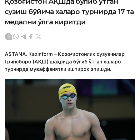
Қозоғистон АҚШда бўлиб ўтган
сузиш бўйича халқаро турнирда 17 та
медални қўлга киритди
ASTANА. Кazinform – Қозоғистонлик сузувчилар
Гринсборо (АҚШ) шаҳрида бўлиб ўтган халқаро
турнирда муваффақиятли иштирок этишди.