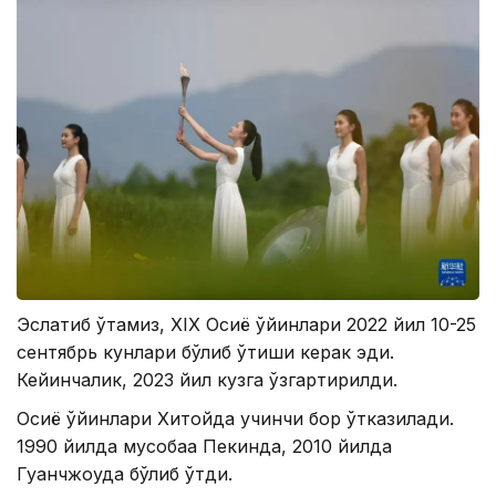
Эслатиб ўтамиз, XIX Осиё ўйинлари 2022 йил 10-25
сентябрь кунлари бўлиб ўтиши керак эди.
Кейинчалик, 2023 йил кузга ўзгартирилди.
Осиё ўйинлари Хитойда учинчи бор ўтказилади.
1990 йилда мусобақа Пекинда, 2010 йилда
Гуанчжоуда бўлиб ўтди.