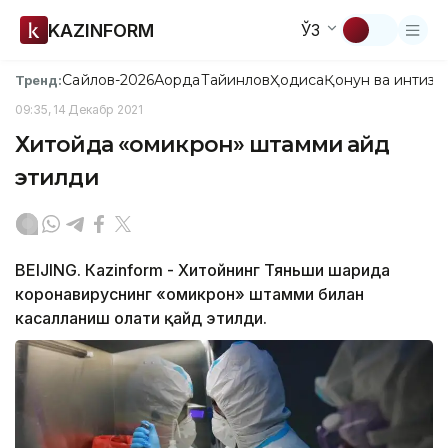
KAZINFORM
ЎЗ
Сайлов-2026
Ақорда
Тайинлов
Ҳодиса
Қонун ва интизо
Тренд:
09:35, 14 Декабр 2021
Хитойда «омикрон» штамми қайд
этилди
BEIJING. Кazinform - Хитойнинг Тяньши шаҳрида
коронавируснинг «омикрон» штамми билан
касалланиш ҳолати қайд этилди.