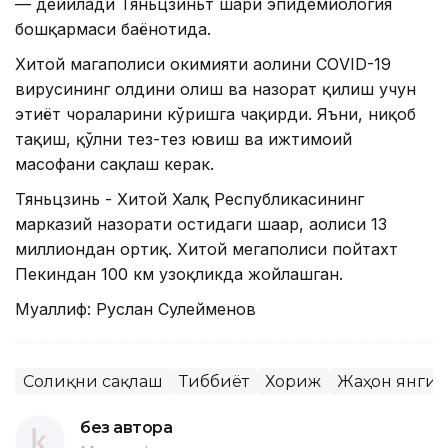
— дейилади Тяньцзиньт шаҳри эпидемиология
бошқармаси баёнотида.
Хитой магаполиси ҳокимияти аҳолини CОVID-19
вирусининг олдини олиш ва назорат қилиш учун
эҳтиёт чораларини кўришга чақирди. Яъни, ниқоб
тақиш, қўлни тез-тез ювиш ва ижтимоий
масофани сақлаш керак.
Тяньцзинь - Хитой Халқ Республикасининг
марказий назорати остидаги шаҳар, аҳолиси 13
миллиондан ортиқ. Хитой мегаполиси пойтахт
Пекиндан 100 км узоқликда жойлашган.
Муаллиф: Руслан Сулейменов
Соғлиқни сақлаш
Тиббиёт
Хориж
Жаҳон янги
без автора