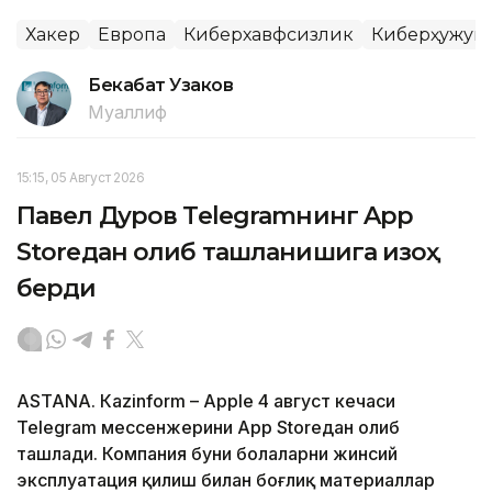
Хакер
Европа
Киберхавфсизлик
Киберҳужум
Бекабат Узаков
Муаллиф
15:15, 05 Август 2026
Павел Дуров Telegramнинг App
Storeдан олиб ташланишига изоҳ
берди
ASTANА. Кazinform – Apple 4 август кечаси
Telegram мессенжерини App Storeдан олиб
ташлади. Компания буни болаларни жинсий
эксплуатация қилиш билан боғлиқ материаллар