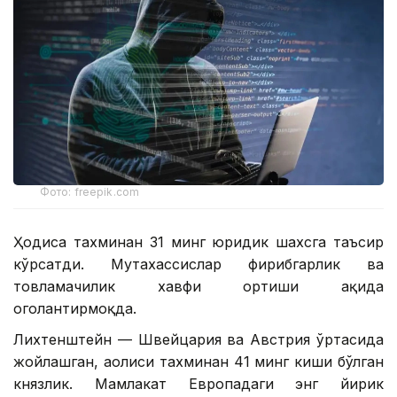
Фото: freepik.com
Ҳодиса тахминан 31 минг юридик шахсга таъсир
кўрсатди. Мутахассислар фирибгарлик ва
товламачилик хавфи ортиши ҳақида
огоҳлантирмоқда.
Лихтенштейн — Швейцария ва Австрия ўртасида
жойлашган, аҳолиси тахминан 41 минг киши бўлган
князлик. Мамлакат Европадаги энг йирик