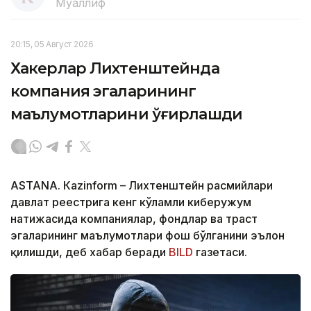
Муаллиф
20:15, 05 Август 2026
Хакерлар Лихтенштейнда
компания эгаларининг
маълумотларини ўғирлашди
ASTANА. Кazinform – Лихтенштейн расмийлари
давлат реестрига кенг кўламли киберҳужум
натижасида компаниялар, фондлар ва траст
эгаларининг маълумотлари фош бўлганини эълон
қилишди, деб хабар беради
BILD
газетаси.