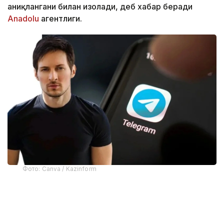
аниқлангани билан изоҳлади, деб хабар беради
Аnadolu
агентлиги.
Фото: Canva / Kazinform
Telegram асосчиларидан бири Павел Дуров
мессенжернинг олиб ташланишига
“фирибгарлар”нинг хатти-ҳаракатлари сабаб