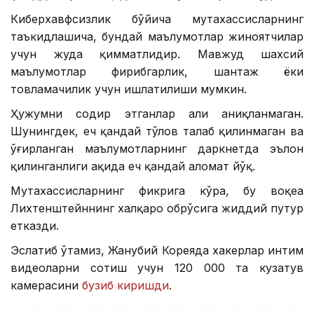
Киберхавфсизлик бўйича мутахассисларнинг
таъкидлашича, бундай маълумотлар жиноятчилар
учун жуда қимматлидир. Мавжуд шахсий
маълумотлар фирибгарлик, шантаж ёки
товламачилик учун ишлатилиши мумкин.
Ҳужумни содир этганлар ҳали аниқланмаган.
Шунингдек, ҳеч қандай тўлов талаб қилинмаган ва
ўғирланган маълумотларнинг даркнетда эълон
қилинганлиги ҳақида ҳеч қандай аломат йўқ.
Мутахассисларнинг фикрига кўра, бу воқеа
Лихтенштейннинг халқаро обрўсига жиддий путур
етказди.
Эслатиб ўтамиз, Жанубий Кореяда хакерлар интим
видеоларни сотиш учун 120 000 та кузатув
камерасини
бузиб киришди
.