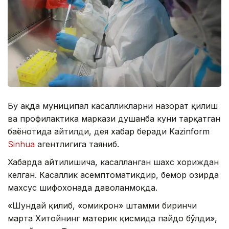
Бу ҳақда муниципал касалликларни назорат қилиш
ва профилактика маркази душанба куни тарқатган
баёнотида айтилди, дея хабар беради Kazinform
Sinhua
агентлигига таяниб.
Хабарда айтилишича, касалланган шахс хориждан
келган. Касаллик асемптоматикдир, бемор ҳозирда
махсус шифохонада даволанмоқда.
«Шундай қилиб, «омикрон» штамми биринчи
марта Хитойнинг материк қисмида пайдо бўлди»,