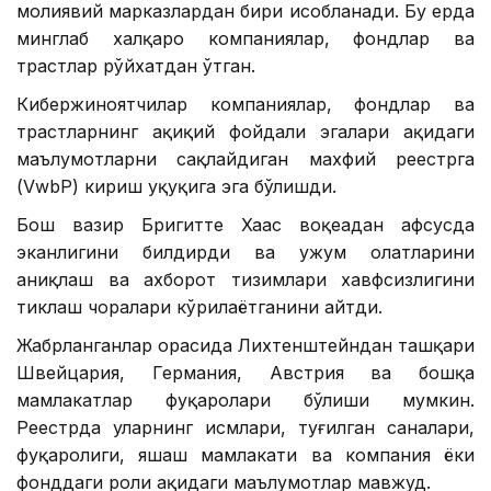
молиявий марказлардан бири ҳисобланади. Бу ерда
минглаб халқаро компаниялар, фондлар ва
трастлар рўйхатдан ўтган.
Кибержиноятчилар компаниялар, фондлар ва
трастларнинг ҳақиқий фойдали эгалари ҳақидаги
маълумотларни сақлайдиган махфий реестрга
(VwbP) кириш ҳуқуқига эга бўлишди.
Бош вазир Бригитте Хаас воқеадан афсусда
эканлигини билдирди ва ҳужум ҳолатларини
аниқлаш ва ахборот тизимлари хавфсизлигини
тиклаш чоралари кўрилаётганини айтди.
Жабрланганлар орасида Лихтенштейндан ташқари
Швейцария, Германия, Австрия ва бошқа
мамлакатлар фуқаролари бўлиши мумкин.
Реестрда уларнинг исмлари, туғилган саналари,
фуқаролиги, яшаш мамлакати ва компания ёки
фонддаги роли ҳақидаги маълумотлар мавжуд.