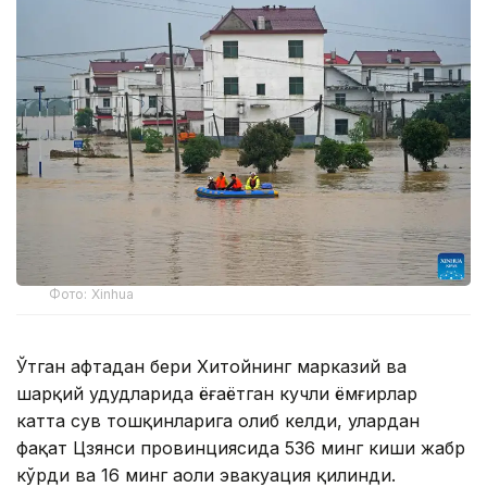
Фото: Xinhua
Ўтган ҳафтадан бери Хитойнинг марказий ва
шарқий ҳудудларида ёғаётган кучли ёмғирлар
катта сув тошқинларига олиб келди, улардан
фақат Цзянси провинциясида 536 минг киши жабр
кўрди ва 16 минг аҳоли эвакуация қилинди.