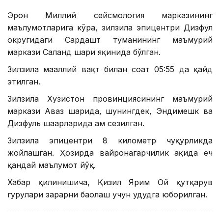
Эрон Миллий сейсмология марказининг
маълумотларига кўра, зилзила эпицентри Дизфул
округидаги Сардашт туманининг маъмурий
маркази Саланд шаҳри яқинида бўлган.
Зилзила маҳаллий вақт билан соат 05:55 да қайд
этилган.
Зилзила Хузистон провинциясининг маъмурий
маркази Аҳваз шаҳрида, шунингдек, Эндимешк ва
Дизфуль шаҳарларида ҳам сезилган.
Зилзила эпицентри 8 километр чуқурликда
жойлашган. Ҳозирда вайронагарчилик ҳақида ҳеч
қандай маълумот йўқ.
Хабар қилинишича, Қизил Ярим Ой қутқарув
гуруҳлари зарарни баҳолаш учун ҳудудга юборилган.