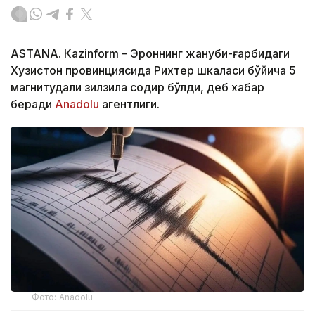
ASTANА. Кazinform – Эроннинг жануби-ғарбидаги
Хузистон провинциясида Рихтер шкаласи бўйича 5
магнитудали зилзила содир бўлди, деб хабар
беради
Аnadolu
агентлиги.
Фото: Аnadolu