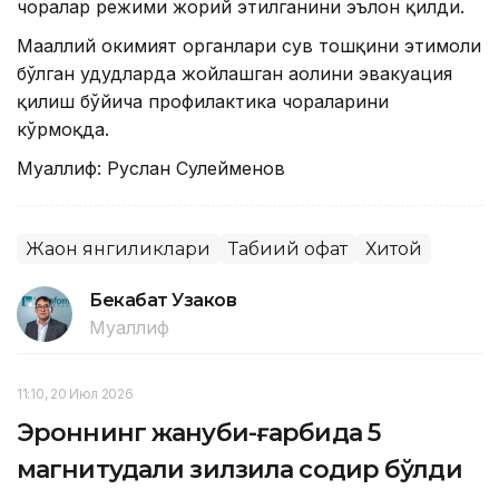
чоралар режими жорий этилганини эълон қилди.
Маҳаллий ҳокимият органлари сув тошқини эҳтимоли
бўлган ҳудудларда жойлашган аҳолини эвакуация
қилиш бўйича профилактика чораларини
кўрмоқда.
Муаллиф: Руслан Сулейменов
Жаҳон янгиликлари
Табиий офат
Хитой
Бекабат Узаков
Муаллиф
11:10, 20 Июл 2026
Эроннинг жануби-ғарбида 5
магнитудали зилзила содир бўлди