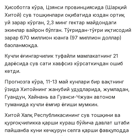
Ҳисоботга кўра, Цзянси провинциясида (Шарқий
Хитой) сув тошқинлари оқибатида юздан ортиқ
уй зарар кўрган, 2,3 минг гектар майдондаги
экинлар вайрон бўлган. Тўғридан-тўғри иқтисодий
зарар 670 миллион юанга (97 миллион доллар)
баҳоланмоқда.
Кучли ёғингарчилик туфайли мамлакатнинг 21
дарёсида сув сатҳи хавфсиз кўрсаткичдан ошиб
кетди.
Прогнозга кўра, 11-13 май кунлари бир вақтнинг
ўзида Хитойнинг жанубий ҳудудларида, жумладан,
Гуандун, Хайнань ва Гуанси-Чжуан автоном
туманида кучли ёмғир ёғиши мумкин.
Хитой Халқ Республикасининг сув тошқини ва
қурғоқчиликка қарши кураш бўйича давлат штаби
пайшанба куни кечқурун селга қарши фавқулодда