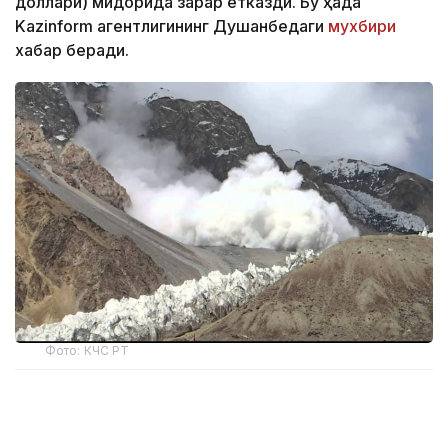
доллари) миқдорида зарар етказди. Бу ҳақда
Kazinform агентлигининг Душанбедаги
мухбири
хабар беради.
Фото: КЧС РТ
Ҳисобот матбуот анжуманида Тожикистон
Фавқулодда вазиятлар ва фуқаро муҳофазаси