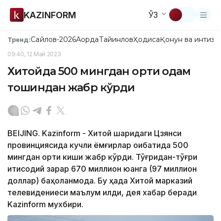
KAZINFORM
ЎЗ
Сайлов-2026
Ақорда
Тайинлов
Ҳодиса
Қонун ва интизо
Тренд:
09:40, 12 Май 2023
Хитойда 500 мингдан ортиқ одам
тошқиндан жабр кўрди
BEIJING. Kazinform - Хитой шарқидаги Цзянси
провинциясида кучли ёмғирлар оқибатида 500
мингдан ортиқ киши жабр кўрди. Тўғридан-тўғри
иқтисодий зарар 670 миллион юанга (97 миллион
доллар) баҳоланмоқда. Бу ҳақда Хитой марказий
телевидениеси маълум қилди, дея хабар беради
Kazinform мухбири.