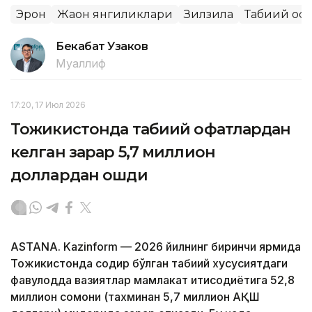
Эрон
Жаҳон янгиликлари
Зилзила
Табиий оф
Бекабат Узаков
Муаллиф
17:20, 17 Июл 2026
Тожикистонда табиий офатлардан
келган зарар 5,7 миллион
доллардан ошди
ASTANA. Kazinform — 2026 йилнинг биринчи ярмида
Тожикистонда содир бўлган табиий хусусиятдаги
фавқулодда вазиятлар мамлакат иқтисодиётига 52,8
миллион сомони (тахминан 5,7 миллион АҚШ