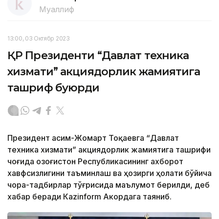
Муаллиф
13:00, 03 Октябр 2023
ҚР Президенти “Давлат техника
хизмати” акциядорлик жамиятига
ташриф буюрди
Президент Қасим-Жомарт Тоқаевга “Давлат
техника хизмати” акциядорлик жамиятига ташрифи
чоғида Қозоғистон Республикасининг ахборот
хавфсизлигини таъминлаш ва ҳозирги ҳолати бўйича
чора-тадбирлар тўғрисида маълумот берилди, деб
хабар беради Каzinform Акордага таяниб.