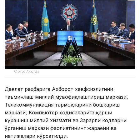
Фото: Akorda
Давлат раҳбарига Ахборот хавфсизлигини
таъминлаш миллий мувофиқлаштириш маркази,
Телекоммуникация тармоқларини бошқариш
маркази, Компьютер ҳодисаларига қарши
курашиш миллий хизмати ва Зарарли кодларни
ўрганиш маркази фаолиятининг жараёни ва
натижалари кўрсатилди.