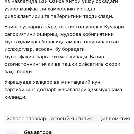
Ўз навбатида Вэй Фэнхэ Хитой ушбу соҳадаги
ўзаро манфаатли ҳамкорликни янада
ривожлантиришга тайёрлигини тасдиқлади.
Унинг сўзларига кўра, Қозоғистон Қуролли Кучлари
салоҳиятини ошириш, мудофаа қобилиятини
мустаҳкамлаш борасида амалга оширилаётган
ислоҳотлар, асосан, бу борадаги
муваффақиятларга хизмат қилади. Вазир
Қозоғистоннинг ички ва ташқи сиёсатига юқори
баҳо берди.
Учрашувда халқаро ва минтақавий кун
тартибининг долзарб масалалари ҳам муҳокама
қилинди.
Халқаро алоқалар
Асосий янгилик
Дипломатия
без автора