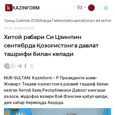
KAZINFORM
ЎЗ
Сайлов-2026
Ақорда
Тайинлов
Ҳодиса
Қонун ва интизо
Тренд:
20:20, 25 Апрел 2022
Хитой раҳбари Си Цзинпин
сентябрда Қозоғистонга давлат
ташрифи билан келади
NUR-SULTAN. Kazinform – ҚР Президенти Қасим-
Жомарт Тоқаев Қозоғистонга расмий ташриф билан
келган Хитой Халқ Республикаси Давлат кенгаши
аъзоси, мудофаа вазири Вэй Фэнхэни қабул қилди,
дея хабар бермоқда Ақорда.