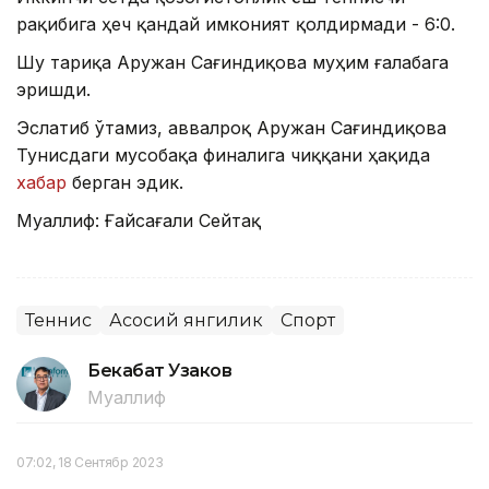
рақибига ҳеч қандай имконият қолдирмади - 6:0.
Шу тариқа Аружан Сағиндиқова муҳим ғалабага
эришди.
Эслатиб ўтамиз, аввалроқ Аружан Сағиндиқова
Тунисдаги мусобақа финалига чиққани ҳақида
хабар
берган эдик.
Муаллиф: Ғайсағали Сейтақ
Теннис
Асосий янгилик
Спорт
Бекабат Узаков
Муаллиф
07:02, 18 Сентябр 2023