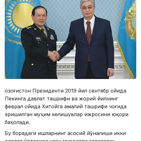
Қозоғистон Президенти 2019 йил сентябр ойида
Пекинга давлат ташрифи ва жорий йилнинг
феврал ойида Хитойга амалий ташрифи чоғида
эришилган муҳим келишувлар ижросини юқори
баҳолади.
Бу борадаги ишларнинг асосий йўналиши икки