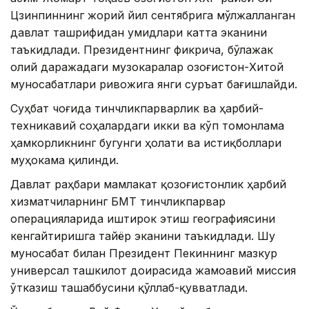
Цзинпиннинг жорий йил сентябрига мўлжалланган
давлат ташрифидан умидлари катта эканини
таъкидлади. Президентнинг фикрича, бўлажак
олий даражадаги музокаралар Қозоғистон-Хитой
муносабатлари ривожига янги суръат бағишлайди.
Суҳбат чоғида тинчликпарварлик ва ҳарбий-
техникавий соҳалардаги икки ва кўп томонлама
ҳамкорликнинг бугунги ҳолати ва истиқболлари
муҳокама қилинди.
Давлат раҳбари мамлакат қозоғистонлик ҳарбий
хизматчиларнинг БМТ тинчликпарвар
операцияларида иштирок этиш географиясини
кенгайтиришга тайёр эканини таъкидлади. Шу
муносабат билан Президент Пекиннинг мазкур
универсал ташкилот доирасида жамоавий миссия
ўтказиш ташаббусини қўллаб-қувватлади.