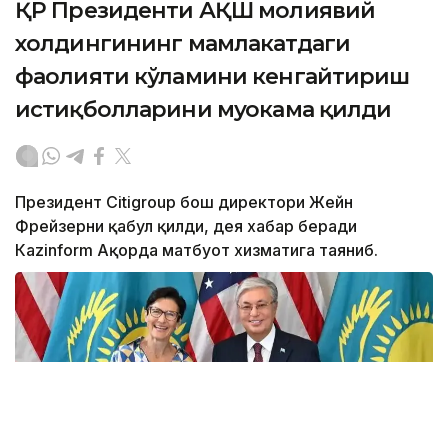
ҚР Президенти АҚШ молиявий
холдингининг мамлакатдаги
фаолияти кўламини кенгайтириш
истиқболларини муҳокама қилди
Президент Citigroup бош директори Жейн
Фрейзерни қабул қилди, дея хабар беради
Кazinform Ақорда матбуот хизматига таяниб.