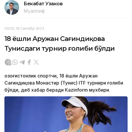
Бекабат Узаков
Муаллиф
09:05, 18 Сентябр 2023
18 ёшли Аружан Сағиндиқова
Тунисдаги турнир ғолиби бўлди
Қозоғистонлик спортчи, 18 ёшли Аружан
Сағиндиқова Монастир (Тунис) ITF турнири ғолиби
бўлди, деб хабар беради Каzinform мухбири.