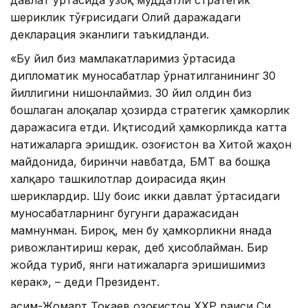
давлат ўртасида узоқ муддатли стратегик
шериклик тўғрисидаги Олий даражадаги
декларация эканлиги таъкидланди.
«Бу йил биз мамлакатларимиз ўртасида
дипломатик муносабатлар ўрнатилганининг 30
йиллигини нишонлаймиз. 30 йил олдин биз
бошлаган алоқалар ҳозирда стратегик ҳамкорлик
даражасига етди. Иқтисодий ҳамкорликда катта
натижаларга эришдик. Қозоғистон ва Хитой жаҳон
майдонида, биринчи навбатда, БМТ ва бошқа
халқаро ташкилотлар доирасида яқин
шериклардир. Шу боис икки давлат ўртасидаги
муносабатларнинг бугунги даражасидан
мамнунман. Бироқ, мен бу ҳамкорликни янада
ривожлантириш керак, деб ҳисоблайман. Бир
жойда туриб, янги натижаларга эришишимиз
керак», – деди Президент.
Қасим-Жомарт Тоқаев Қозоғистон ХХР раиси Си