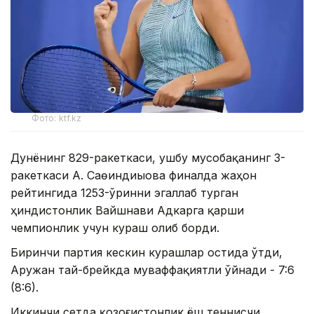
Фото: ktf.kz
Дунёнинг 829-ракеткаси, ушбу мусобақанинг 3-
ракеткаси А. Саөиндиыова финалда жаҳон
рейтингида 1253-ўринни эгаллаб турган
ҳиндистонлик Вайшнави Адкарга қарши
чемпионлик учун кураш олиб борди.
Биринчи партия кескин курашлар остида ўтди,
Аружан тай-брейкда муваффақиятли ўйнади - 7:6
(8:6).
Иккинчи сетда қозоғистонлик ёш теннисчи