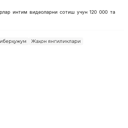
ерлар интим видеоларни сотиш учун 120 000 та
иберҳужум
Жаҳон янгиликлари
г App Storeдан олиб