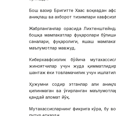
Бош вазир Бригитте Хаас воқеадан афс
аниқлаш ва ахборот тизимлари хавфсизл
Жабрланганлар орасида Лихтенштейнд
бошқа мамлакатлар фуқаролари бўлиши
саналари, фуқаролиги, яшаш мамлака
маълумотлар мавжуд.
Киберхавфсизлик бўйича мутахассис
жиноятчилар учун жуда қимматлидир
шантаж ёки товламачилик учун ишлати
Ҳужумни содир этганлар ҳали аниқла
қилинмаган ва ўғирланган маълумотлар
қандай аломат йўқ.
Мутахассисларнинг фикрига кўра, бу в
путур етказди.