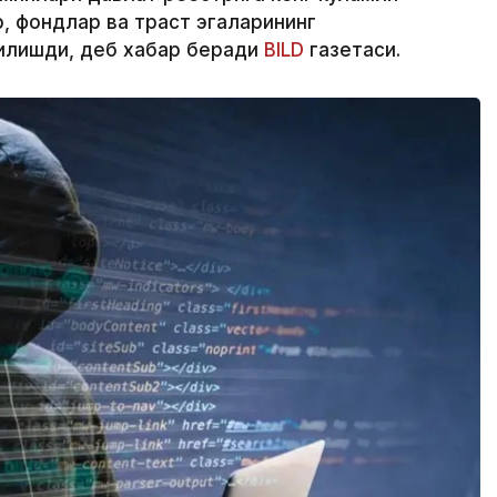
 фондлар ва траст эгаларининг
қилишди, деб хабар беради
BILD
газетаси.