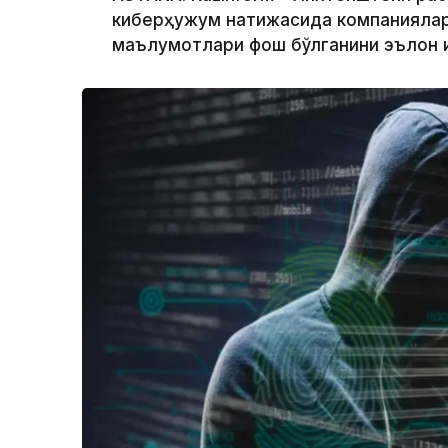
киберҳужум натижасида компаниялар,
маълумотлари фош бўлганини эълон 