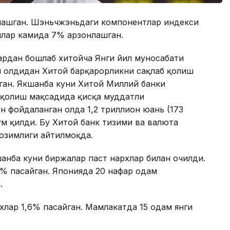
нлашган. Шэньчжэньдаги компонентлар индекси
члар камида 7% арзонлашган.
рдан бошлаб хитойча Янги йил муносабати
и олдидан Хитой барқарорликни сақлаб қолиш
ган. Якшанба куни Хитой Миллий банки
 қолиш мақсадида қисқа муддатли
 фойдаланган ҳолда 1,2 триллион юань (173
м қилди. Бу Хитой банк тизими ва валюта
озимлиги айтилмоқда.
анба куни биржалар паст нархлар билан очилди.
,5% пасайган. Японияда 20 нафар одам
.
хлар 1,6% пасайган. Мамлакатда 15 одам янги