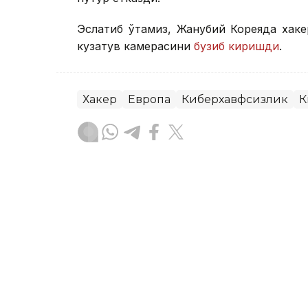
Эслатиб ўтамиз, Жанубий Кореяда хак
кузатув камерасини
бузиб киришди
.
Хакер
Европа
Киберхавфсизлик
К
Бекабат Узаков
Муаллиф
15:15, 05 Август 2026
Павел Дуров Telegramнин