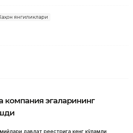
аҳон янгиликлари
 компания эгаларининг
ашди
смийлари давлат реестрига кенг кўламли