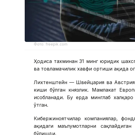
Фото: freepik.com
Ҳодиса тахминан 31 минг юридик шахсг
ва товламачилик хавфи ортиши ҳақида ог
Лихтенштейн — Швейцария ва Австрия 
киши бўлган князлик. Мамлакат Европ
ҳисобланади. Бу ерда минглаб халқар
ўтган.
Кибержиноятчилар компаниялар, фондл
ҳақидаги маълумотларни сақлайдиган
бўлишди.