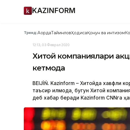
KAZINFORM
Ақорда
Тайинлов
Ҳодиса
Қонун ва интизом
Ко
Тренд:
12:13, 03 Феврал 2020
Хитой компаниялари акц
кетмоқда
BEIJİŃ. Kazinform – Хитойда хавфли 
таъсир қилмоқда, бугун Хитой компан
деб хабар беради Kazinform CNNга ҳав