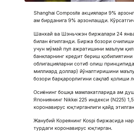
Shanghai Composite акциялари 9% арзо
ҳам бирданига 9% арзонлашди. Кўрсатги
Шанхай ва Шэньчжэн биржалари 24 янва
билан ёпилганди. Биржа бозори очилиш
учун мўмай пул ажратишини маълум қил
банкларнинг кредит бериш қобилиятини
облигацияларни сотиб олиш принципидан
миллиард доллар) йўналтиришини маълу
бозори барқарорлигини сақлаб қолиши л
Осиёнинг бошқа мамлакатларида ҳам душ
Япониянинг Nikkei 225 индекси (N225) 1
коронавирус юқтирганлиги қайд этилган
Жанубий Кореянинг Kospi биржасида нар
турдаги коронавирус юқтирган.