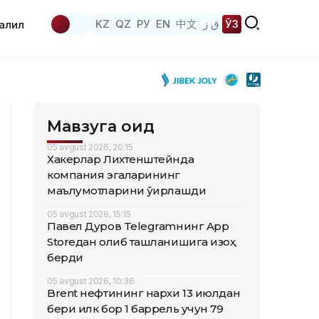
KZ
QZ
РУ
EN
中文
ق ز
ЎЗ
аҳлил
Мавзуга оид
05 avgust 2026, 20:15
Хакерлар Лихтенштейнда
компания эгаларининг
маълумотларини ўғирлашди
05 avgust 2026, 15:15
Павел Дуров Telegramнинг App
Storeдан олиб ташланишига изоҳ
берди
05 avgust 2026, 10:36
Brent нефтининг нархи 13 июлдан
бери илк бор 1 баррель учун 79