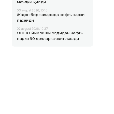
маълум қилди
03 avgust 2026, 10:10
Жаҳон биржаларида нефть нархи
пасайди
02 avgust 2026, 10:37
ОПEК+ йиғилиши олдидан нефть
нархи 90 долларга яқинлашди