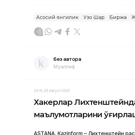
Асосий янгилик
Узоқ Шарқ
Биржа
Ж
без автора
Муаллиф
20:15, 05 Август 2026
Хакерлар Лихтенштейнда
маълумотларини ўғирл
ASTANА. Кazinform – Лихтенштейн ра