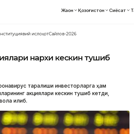
Жаҳон
Қозоғистон
Сиёсат
Т
нституциявий ислоҳот
Сайлов-2026
иялари нархи кескин тушиб
коронавирус тарқалиши инвесторларга ҳам
ияларининг акциялари кескин тушиб кетди,
ола қилиб.