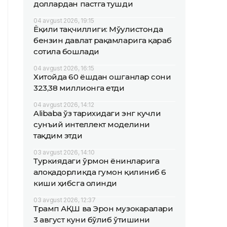
доллардан пастга тушди
04 avgust 2026, 19:15
Ёқилғи тақчиллиги: Мўғулистонда
бензин давлат рақамларига қараб
сотила бошлади
04 avgust 2026, 16:15
Хитойда 60 ёшдан ошганлар сони
323,38 миллионга етди
04 avgust 2026, 14:12
Alibaba ўз тарихидаги энг кучли
сунъий интеллект моделини
тақдим этди
03 avgust 2026, 14:10
Туркиядаги ўрмон ёнғинларига
алоқадорликда гумон қилиниб 6
киши ҳибсга олинди
03 avgust 2026, 12:37
Трамп АҚШ ва Эрон музокаралари
3 август куни бўлиб ўтишини