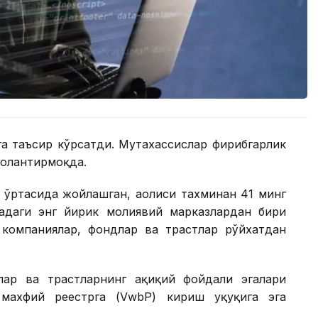
а таъсир кўрсатди. Мутахассислар фирибгарлик
оҳлантирмоқда.
ўртасида жойлашган, аҳолиси тахминан 41 минг
адаги энг йирик молиявий марказлардан бири
о компаниялар, фондлар ва трастлар рўйхатдан
ар ва трастларнинг ҳақиқий фойдали эгалари
 махфий реестрга (VwbP) кириш ҳуқуқига эга