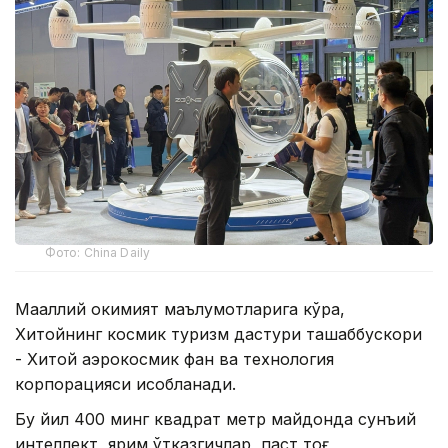
Фото: China Daily
Маҳаллий ҳокимият маълумотларига кўра,
Хитойнинг космик туризм дастури ташаббускори
- Хитой аэрокосмик фан ва технология
корпорацияси ҳисобланади.
Бу йил 400 минг квадрат метр майдонда сунъий
интеллект, ярим ўтказгичлар, паст тоғ