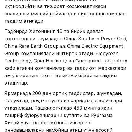
иқтисодиёти ва тижорат космонавтикаси
соҳасидаги миллий лойиҳалар ва илғор ишланмалар
тақдим этилади.
Тадбирда Хитойнинг 40 та йирик давлат
корхоналари, жумладан China Southern Power Grid,
China Rare Earth Group ва China Electric Equipment
Group компаниялари иштирок этади. Empyrean
Technology, OpenHarmony ва Guangming Laboratory
каби етакчи компаниялар ва тадқиқот марказлари
ҳам ўзларининг технологик ечимларини тақдим
этадилар.
Ярмаркада 200 дан ортиқ тадбирлар, жумладан,
форумлар, роуд-шоулар ва харидлар сессиялари
ўтказилади. Ташкилотчилар 450 мингга яқин
ташриф буюрувчиларни кутяпти ва кўргазма
Хитой учун илғор технологиялар ва
инновацияларни намойиш этиш учун асосий