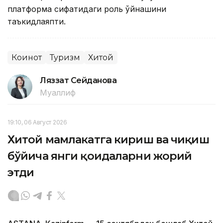
платформа сифатидаги роль ўйнашини
таъкидлаяпти.
Коинот
Туризм
Хитой
Ляззат Сейданова
Муаллиф
19:10, 06 Август 2026
Хитой мамлакатга кириш ва чиқиш
бўйича янги қоидаларни жорий
этди