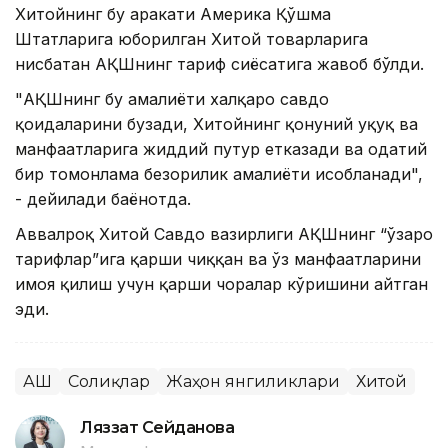
Хитойнинг бу ҳаракати Америка Қўшма
Штатларига юборилган Хитой товарларига
нисбатан АҚШнинг тариф сиёсатига жавоб бўлди.
"АҚШнинг бу амалиёти халқаро савдо
қоидаларини бузади, Хитойнинг қонуний ҳуқуқ ва
манфаатларига жиддий путур етказади ва одатий
бир томонлама безорилик амалиёти ҳисобланади",
- дейилади баёнотда.
Аввалроқ Хитой Савдо вазирлиги АҚШнинг “ўзаро
тарифлар”ига қарши чиққан ва ўз манфаатларини
ҳимоя қилиш учун қарши чоралар кўришини айтган
эди.
АҚШ
Солиқлар
Жаҳон янгиликлари
Хитой
Ляззат Сейданова