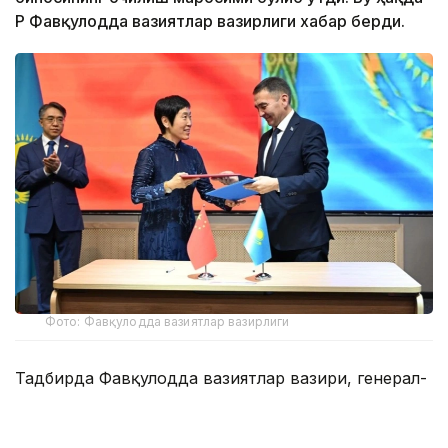
ҚР Фавқулодда вазиятлар вазирлиги хабар берди.
Фото: Фавқулодда вазиятлар вазирлиги
Тадбирда Фавқулодда вазиятлар вазири, генерал-
лейтенант Чингиз Аринов, Алмати ҳокими Дархан
Сатибалди, Хитой Халқ Республикасининг