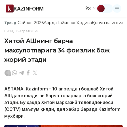
KAZINFORM
ЎЗ
Сайлов-2026
Ақорда
Тайинлов
Ҳодиса
Қонун ва интизо
Тренд:
09:18, 05 Апрел 2025
Хитой АҚШнинг барча
маҳсулотларига 34 фоизлик бож
жорий этади
ASTANA. Kazinform - 10 апрелдан бошлаб Хитой
АҚШдан келадиган барча товарларга бож жорий
этади. Бу ҳақда Хитой марказий телевидениеси
(CCTV) маълум қилди, дея хабар беради Kazinform
мухбири.