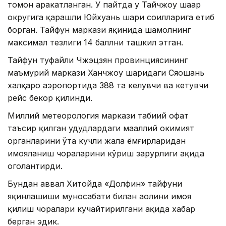
томон ҳаракатланган. У пайтда у Тайчжоу шаҳар
округига қарашли Юйхуань шаҳри соҳилларига етиб
борган. Тайфун маркази яқинида шамолнинг
максимал тезлиги 14 баллни ташкил этган.
Тайфун туфайли Чжэцзян провинциясининг
маъмурий маркази Ханчжоу шаҳридаги Сяошань
халқаро аэропортида 388 та келувчи ва кетувчи
рейс бекор қилинди.
Миллий метеорология маркази табиий офат
таъсир қилган ҳудудлардаги маҳаллий ҳокимият
органларини ўта кучли жала ёмғирларидан
ҳимояланиш чораларини кўриш зарурлиги ҳақида
огоҳлантирди.
Бундан аввал Хитойда «Долфин» тайфуни
яқинлашиши муносабати билан аҳолини ҳимоя
қилиш чоралари кучайтирилгани ҳақида хабар
берган эдик.