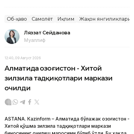
Об-ҳаво
Самолёт
Иқлим
Жаҳон янгиликлари
Ляззат Сейданова
Муаллиф
12:40, 09 Август 2026
Алматида Қозоғистон - Хитой
зилзила тадқиқотлари маркази
очилди
ASTANА. Кazinform – Алматида бўлажак Қозоғистон -
Хитой қўшма зилзила тадқиқотлари маркази
биносининг очилиш маросими бўлиб ўтди. Бу ҳақда