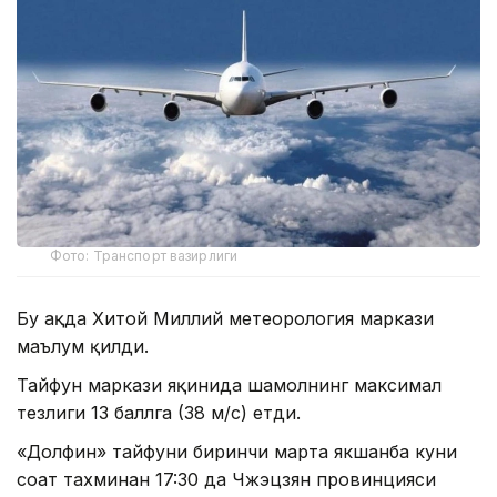
Фото: Транспорт вазирлиги
Бу ҳақда Хитой Миллий метеорология маркази
маълум қилди.
Тайфун маркази яқинида шамолнинг максимал
тезлиги 13 баллга (38 м/с) етди.
«Долфин» тайфуни биринчи марта якшанба куни
соат тахминан 17:30 да Чжэцзян провинцияси