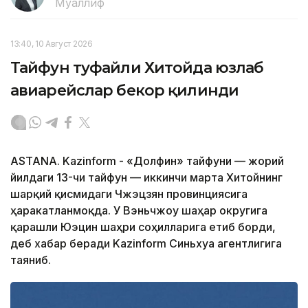
Муаллиф
13:40, 10 Август 2026
Тайфун туфайли Хитойда юзлаб
авиарейслар бекор қилинди
ASTANA. Kazinform - «Долфин» тайфуни — жорий
йилдаги 13-чи тайфун — иккинчи марта Хитойнинг
шарқий қисмидаги Чжэцзян провинциясига
ҳаракатланмоқда. У Вэньчжоу шаҳар округига
қарашли Юэцин шаҳри соҳилларига етиб борди,
деб хабар беради Kazinform Синьхуа агентлигига
таяниб.