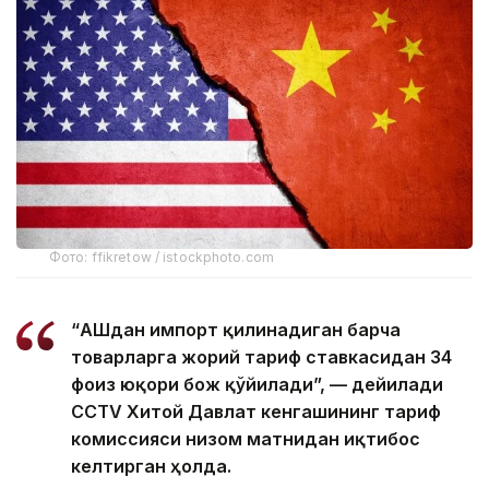
Фото: ffikretow / istockphoto.com
“АҚШдан импорт қилинадиган барча
товарларга жорий тариф ставкасидан 34
фоиз юқори бож қўйилади”, — дейилади
CCTV Хитой Давлат кенгашининг тариф
комиссияси низом матнидан иқтибос
келтирган ҳолда.