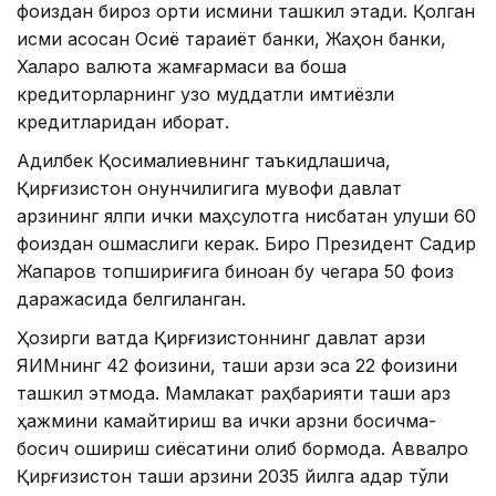
фоиздан бироз ортиқ қисмини ташкил этади. Қолган
қисми асосан Осиё тараққиёт банки, Жаҳон банки,
Халқаро валюта жамғармаси ва бошқа
кредиторларнинг узоқ муддатли имтиёзли
кредитларидан иборат.
Адилбек Қосималиевнинг таъкидлашича,
Қирғизистон қонунчилигига мувофиқ давлат
қарзининг ялпи ички маҳсулотга нисбатан улуши 60
фоиздан ошмаслиги керак. Бироқ Президент Садир
Жапаров топшириғига биноан бу чегара 50 фоиз
даражасида белгиланган.
Ҳозирги вақтда Қирғизистоннинг давлат қарзи
ЯИМнинг 42 фоизини, ташқи қарзи эса 22 фоизини
ташкил этмоқда. Мамлакат раҳбарияти ташқи қарз
ҳажмини камайтириш ва ички қарзни босқичма-
босқич ошириш сиёсатини олиб бормоқда. Аввалроқ
Қирғизистон ташқи қарзини 2035 йилга қадар тўлиқ