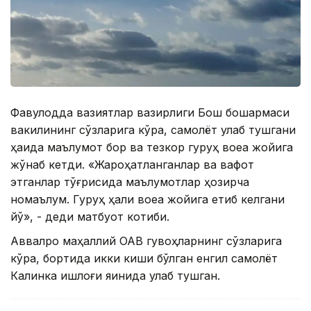
Фавқулодда вазиятлар вазирлиги Бош бошқармаси
вакилининг сўзларига кўра, самолёт қулаб тушгани
ҳақида маълумот бор ва тезкор гуруҳ воқеа жойига
жўнаб кетди. «Жароҳатланганлар ва вафот
этганлар тўғрисида маълумотлар ҳозирча
номаълум. Гуруҳ ҳали воқеа жойига етиб келгани
йўқ», - деди матбуот котиби.
Аввалроқ маҳаллий ОАВ гувоҳларнинг сўзларига
кўра, бортида икки киши бўлган енгил самолёт
Калинка қишлоғи яқинида қулаб тушган.