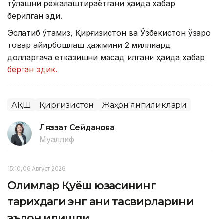
тўлашни режалаштираётгани ҳақида хабар
берилган эди.
Эслатиб ўтамиз, Қирғизистон ва Ўзбекистон ўзаро
товар айирбошлаш ҳажмини 2 миллиард
долларгача етказишни мақсад қилгани ҳақида хабар
берган эдик.
АҚШ
Қирғизистон
Жаҳон янгиликлари
Ляззат Сейданова
Муаллиф
15:10, 06 Август 2026
Олимлар Қуёш юзасининг
тарихдаги энг аниқ тасвирларини
эълон қилишди