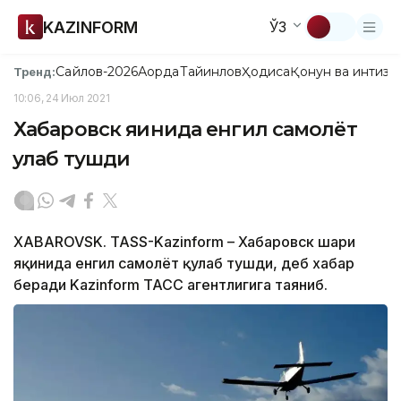
KAZINFORM
ЎЗ
Сайлов-2026
Ақорда
Тайинлов
Ҳодиса
Қонун ва интизо
Тренд:
10:06, 24 Июл 2021
Хабаровск яқинида енгил самолёт
қулаб тушди
XABAROVSK. TASS-Kazinform – Хабаровск шаҳри
яқинида енгил самолёт қулаб тушди, деб хабар
беради Kazinform ТАСС агентлигига таяниб.