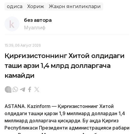
Ҳодиса
Хориж
Жаҳон янгиликлари
без автора
Муаллиф
15:39, 06 Август 2026
Қирғизистоннинг Хитой олдидаги
ташқи қарзи 1,4 млрд долларгача
камайди
ASTANА. Кazinform — Қирғизистоннинг Хитой
олдидаги ташқи қарзи 1,9 миллиард доллардан 1,4
миллиард долларгача қисқарди. Бу ҳақда Қирғиз
Республикаси Президенти администрацияси раҳбари