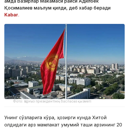
ҳамда Вазирлар Маҳкамаси раиси Адилбек
Қосималиев маълум қилди, деб хабар беради
Kabar
.
Фото: Қырғыз президентінің баспасөз қызметі
Унинг сўзларига кўра, ҳозирги кунда Хитой
олдидаги қарз мамлакат умумий ташқи қарзининг 20