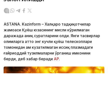
ASTANА. Kazinform – Халқаро тадқиқотчилар
жамоаси Қуёш юзасининг мисли кўрилмаган
даражада аниқ суратларини олди. Янги тасвирлар
олимларга ҳатто энг кучли қуёш телескоплари
томонидан ҳам кузатилмаган иссиқ плазмадаги
ғайриоддий тузилмаларни ўрганиш имконини
берди, деб хабар беради
АP
.