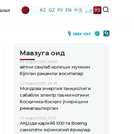
KZ
QZ
РУ
EN
中文
ق ز
ЎЗ
аҳлил
Мавзуга оид
08 avgust 2026, 09:00
Ҳаётни сақлаб қолиши мумкин
бўлган рақамли воситалар
07 avgust 2026, 20:36
Молдова энергия танқислиги
сабабли электр таъминотини
босқичма-босқич ўчиришни
режалаштирган
07 avgust 2026, 19:37
АҚШда қарийб 500 та Boeing
самолёти эҳтимолий ёриқлар