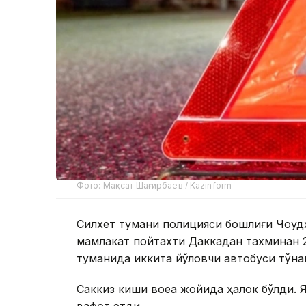
Фото: Мақсат Шағирбаев / Kazinform
Силхет тумани полицияси бошлиғи Чоудҳ
мамлакат пойтахти Даккадан тахминан 
туманида иккита йўловчи автобуси тўқн
Саккиз киши воқеа жойида ҳалок бўлди.