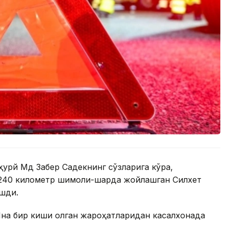
урй Мд Забер Садекнинг сўзларига кўра,
240 километр шимоли-шарқда жойлашган Силхет
ашди.
 Яна бир киши олган жароҳатларидан касалхонада