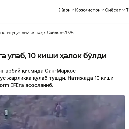
Жаҳон
Қозоғистон
Сиёсат
Т
нституциявий ислоҳот
Сайлов-2026
 қулаб, 10 киши ҳалок бўлди
нг ғарбий қисмида Сан-Маркос
с жарликка қулаб тушди. Натижада 10 киши
orm EFEга асосланиб.