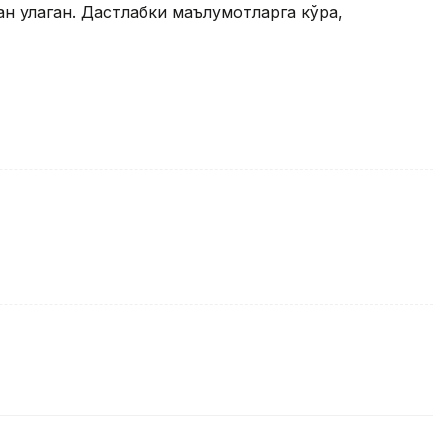
н қулаган. Дастлабки маълумотларга кўра,