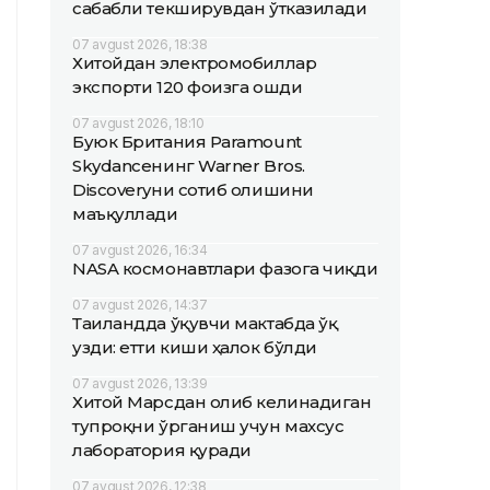
сабабли текширувдан ўтказилади
07 avgust 2026, 18:38
Хитойдан электромобиллар
экспорти 120 фоизга ошди
07 avgust 2026, 18:10
Буюк Британия Paramount
Skydanceнинг Warner Bros.
Discoveryни сотиб олишини
маъқуллади
07 avgust 2026, 16:34
NASA космонавтлари фазога чиқди
07 avgust 2026, 14:37
Таиландда ўқувчи мактабда ўқ
узди: етти киши ҳалок бўлди
07 avgust 2026, 13:39
Хитой Марсдан олиб келинадиган
тупроқни ўрганиш учун махсус
лаборатория қуради
07 avgust 2026, 12:38