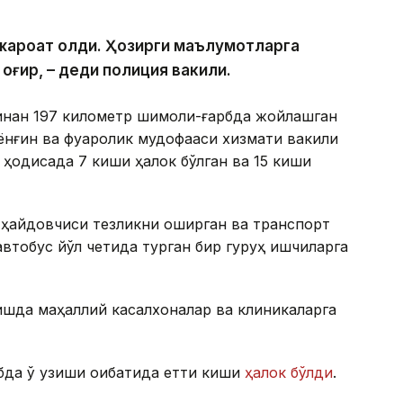
и жароҳат олди. Ҳозирги маълумотларга
 оғир, – деди полиция вакили.
инан 197 километр шимоли-ғарбда жойлашган
ёнғин ва фуқаролик мудофааси хизмати вакили
 ҳодисада 7 киши ҳалок бўлган ва 15 киши
 ҳайдовчиси тезликни оширган ва транспорт
втобус йўл четида турган бир гуруҳ ишчиларга
шда маҳаллий касалхоналар ва клиникаларга
бда ўқ узиши оқибатида етти киши
ҳалок бўлди
.