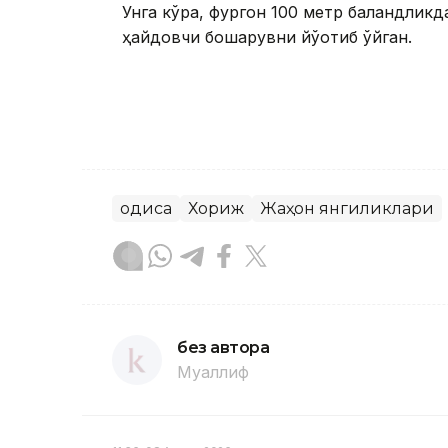
Унга кўра, фургон 100 метр баландликда
ҳайдовчи бошқарувни йўқотиб қўйган.
Ҳодиса
Хориж
Жаҳон янгиликлари
без автора
Муаллиф