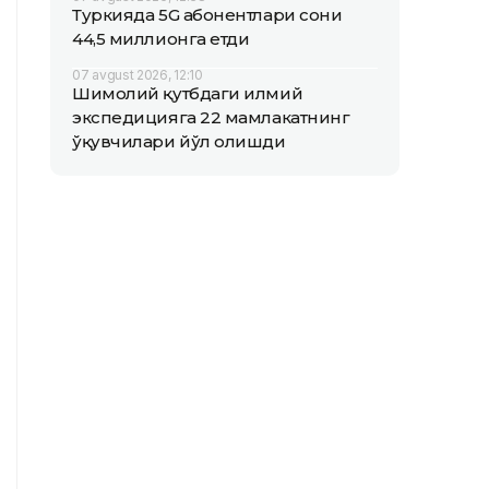
Туркияда 5G абонентлари сони
44,5 миллионга етди
07 avgust 2026, 12:10
Шимолий қутбдаги илмий
экспедицияга 22 мамлакатнинг
ўқувчилари йўл олишди