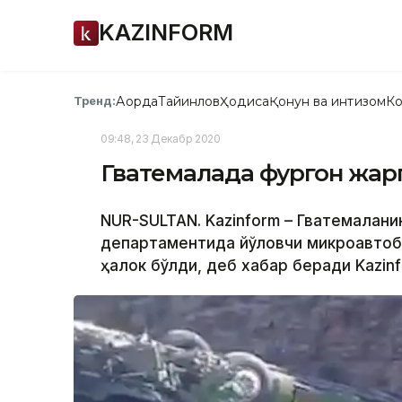
KAZINFORM
Ақорда
Тайинлов
Ҳодиса
Қонун ва интизом
Ко
Тренд:
09:48, 23 Декабр 2020
Гватемалада фургон жарга
NUR-SULTAN. Kazinform – Гватемалани
департаментида йўловчи микроавтобу
ҳалок бўлди, деб хабар беради Kazinf