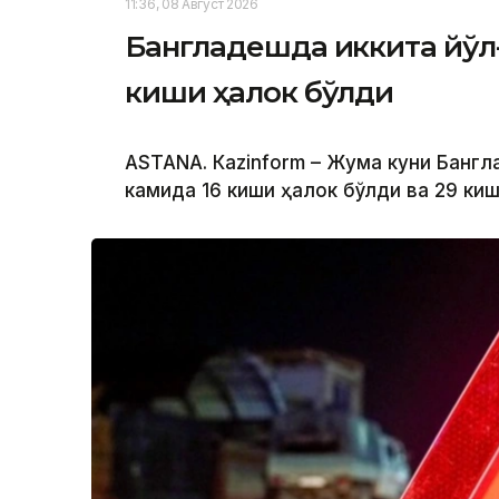
11:36, 08 Август 2026
Бангладешда иккита йўл
киши ҳалок бўлди
ASTANА. Кazinform – Жума куни Банг
камида 16 киши ҳалок бўлди ва 29 ки