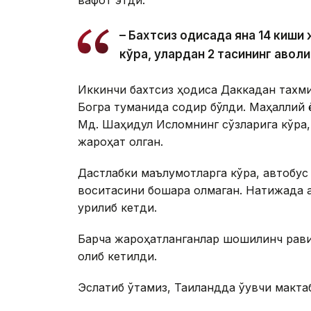
вафот этди.
– Бахтсиз ҳодисада яна 14 киш
кўра, улардан 2 тасининг аҳволи
Иккинчи бахтсиз ҳодиса Даккадан тахм
Богра туманида содир бўлди. Маҳаллий 
Мд. Шаҳидул Исломнинг сўзларига кўра,
жароҳат олган.
Дастлабки маълумотларга кўра, автобус
воситасини бошқара олмаган. Натижада а
урилиб кетди.
Барча жароҳатланганлар шошилинч рави
олиб кетилди.
Эслатиб ўтамиз, Таиландда ўқувчи макта