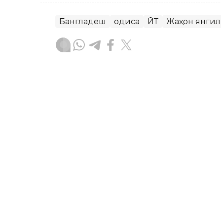
Бангладеш
Ҳодиса
ЙТҲ
Жаҳон янги
Бекабат Узаков
Муаллиф
09:00, 08 Август 2026
Ҳаётни сақлаб қолиши мум
ASTANA. Kazinform — Зилзила ҳақида
йўқолган одамларни топишга ёрдам б
ҳаётни сақлаб қолишга ёрдам бераёт