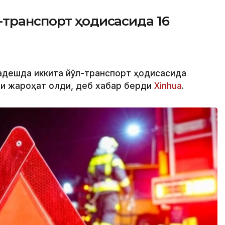
-транспорт ҳодисасида 16
ладешда иккита йўл-транспорт ҳодисасида
ши жароҳат олди, деб хабар берди
Xinhua
.