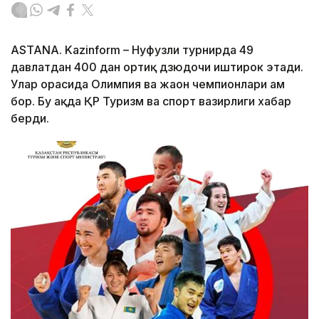
ASTANA. Kazinform – Нуфузли турнирда 49
давлатдан 400 дан ортиқ дзюдочи иштирок этади.
Улар орасида Олимпия ва жаҳон чемпионлари ҳам
бор. Бу ҳақда ҚР Туризм ва спорт вазирлиги хабар
берди.