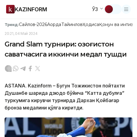
KAZINFORM
ЎЗ
Сайлов-2026
Ақорда
Тайинлов
Ҳодиса
Қонун ва интизо
Тренд:
20:21, 04 Май 2024
Grand Slam турнири: Қозоғистон
саватчасига иккинчи медал тушди
ASTANA. Kazinform – Бугун Тожикистон пойтахти
Душанбе шаҳрида дзюдо бўйича “Катта дубулға”
туркумига кирувчи турнирда Дархан Қойбағар
бронза медалини қўлга киритди.