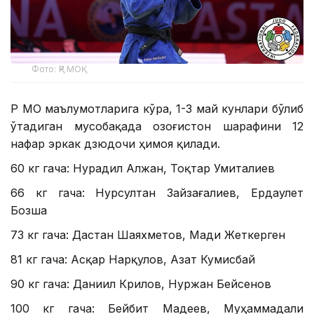
Фото: ҚР МОҚ
ҚР МОҚ маълумотларига кўра, 1-3 май кунлари бўлиб
ўтадиган мусобақада Қозоғистон шарафини 12
нафар эркак дзюдочи ҳимоя қилади.
60 кг гача: Нурадил Алжан, Тоқтар Умиталиев
66 кг гача: Нурсултан Зайзағалиев, Ердаулет
Бозша
73 кг гача: Дастан Шаяхметов, Мади Жеткерген
81 кг гача: Асқар Нарқулов, Азат Кумисбай
90 кг гача: Даниил Крилов, Нуржан Бейсенов
100 кг гача: Бейбит Мадеев, Муҳаммадали