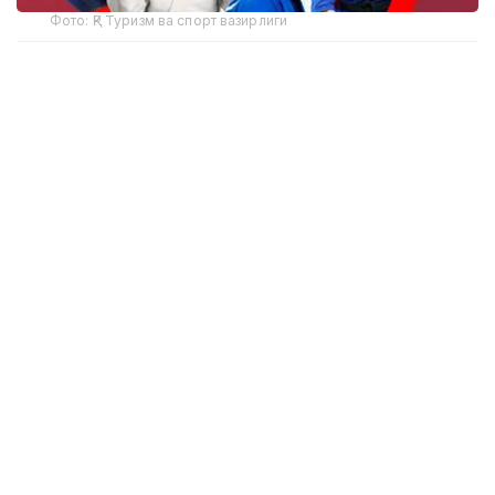
Фото: ҚР Туризм ва спорт вазирлиги
Икки карра Олимпиада чемпиони Таканори Нагасе
(Япония), Рио-2016 ғолиби Рафаэла Сильва
(Бразилия), Париж Олимпиадаси чемпиони
Беатриз Соуза (Бразилия), Париж
Олимпиадасининг бронза медали совриндори
қозоғистонлик Ғусман Қирғизбаев ва бошқа
юлдузлар Астанага етиб келишди. Ушбу турнир
жаҳон дзюдо аренасидаги энг юқори савиядаги
мусобақалардан биридир.
“Регламентга кўра, мезбон давлатдан ҳар
бир вазнда тўрттагача спортчи иштирок
этиши мумкин. Бу ёш спортчиларга
тажриба орттириш ва IJF жаҳон рейтингида
муҳим очколарни қўлга киритиш учун кенг
йўл очади”, – дейилади хабарда.