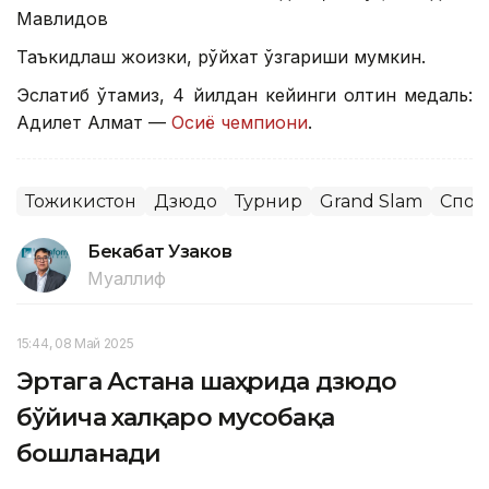
Мавлидов
Таъкидлаш жоизки, рўйхат ўзгариши мумкин.
Эслатиб ўтамиз, 4 йилдан кейинги олтин медаль:
Адилет Алмат —
Осиё чемпиони
.
Тожикистон
Дзюдо
Турнир
Grand Slam
Спор
Бекабат Узаков
Муаллиф
15:44, 08 Май 2025
Эртага Астана шаҳрида дзюдо
бўйича халқаро мусобақа
бошланади