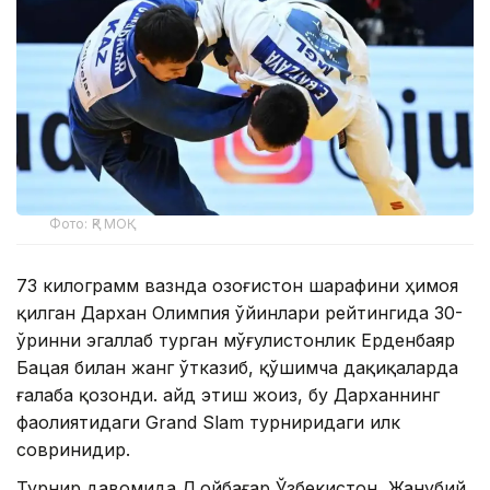
Фото: ҚР МОҚ
73 килограмм вазнда Қозоғистон шарафини ҳимоя
қилган Дархан Олимпия ўйинлари рейтингида 30-
ўринни эгаллаб турган мўғулистонлик Ерденбаяр
Бацая билан жанг ўтказиб, қўшимча дақиқаларда
ғалаба қозонди. Қайд этиш жоиз, бу Дарханнинг
фаолиятидаги Grand Slam турниридаги илк
совринидир.
Турнир давомида Д.Қойбағар Ўзбекистон, Жанубий