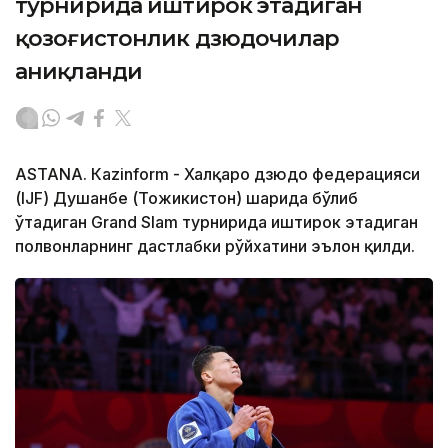
турнирида иштирок этадиган
қозоғистонлик дзюдочилар
аниқланди
ASTANА. Кazinform - Халқаро дзюдо федерацияси
(IJF) Душанбе (Тожикистон) шаҳрида бўлиб
ўтадиган Grand Slam турнирида иштирок этадиган
полвонларнинг дастлабки рўйхатини эълон қилди.