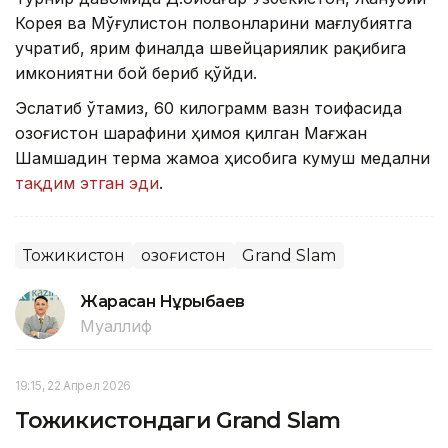
Корея ва Мўғулистон полвонларини мағлубиятга
учратиб, ярим финалда швейцариялик рақибига
имкониятни бой бериб қўйди.
Эслатиб ўтамиз, 60 килограмм вазн тоифасида
Қозоғистон шарафини ҳимоя қилган Мағжан
Шамшадин терма жамоа ҳисобига кумуш медални
тақдим этган эди
.
Тожикистон
Қозоғистон
Grand Slam
Жарасқан Нұрыбаев
Муаллиф
19:15, 22 Апрел 2026
Тожикистондаги Grand Slam