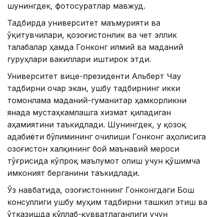
шунингдек, фотосуратлар мавжуд.
Тадбирда университет маъмурияти ва
ўқитувчилари, қозоғистонлик ва чет эллик
талабалар ҳамда Гонконг илмий ва маданий
гуруҳлари вакиллари иштирок этди.
Университет вице-президенти Альберт Чау
тадбирни очар экан, ушбу тадбирнинг икки
томонлама маданий-гуманитар ҳамкорликни
янада мустаҳкамлашга хизмат қиладиган
аҳамиятини таъкидлади. Шунингдек, у қозоқ
адабиёти бўлимининг очилиши Гонконг аҳолисига
Қозоғистон халқининг бой маънавий мероси
тўғрисида кўпроқ маълумот олиш учун қўшимча
имконият берганини таъкидлади.
Ўз навбатида, Қозоғистоннинг Гонконгдаги Бош
консуллиги ушбу муҳим тадбирни ташкил этиш ва
ўтказишда қўллаб-қувватлаганлиги учун