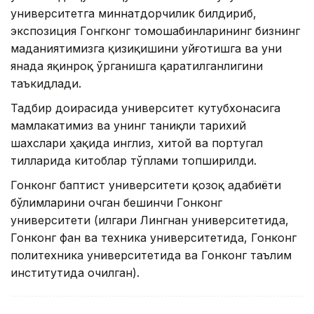
университетга миннатдорчилик билдириб,
экспозиция Гонгконг томошабинларининг бизнинг
маданиятимизга қизиқишини уйғотишга ва уни
янада яқинроқ ўрганишга қаратилганлигини
таъкидлади.
Тадбир доирасида университет кутубхонасига
мамлакатимиз ва унинг таниқли тарихий
шахслари ҳақида инглиз, хитой ва португал
тилларида китоблар тўплами топширилди.
Гонконг баптист университети қозоқ адабиёти
бўлимларини очган бешинчи Гонконг
университети (илгари Лингнан университетида,
Гонконг фан ва техника университетида, Гонконг
политехника университетида ва Гонконг таълим
институтида очилган).