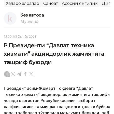
Халқаро алоқалар
Саноат
Асосий янгилик
Дипл
без автора
Муаллиф
13:00, 03 Октябр 2023
ҚР Президенти “Давлат техника
хизмати” акциядорлик жамиятига
ташриф буюрди
Президент Қасим-Жомарт Тоқаевга “Давлат
техника хизмати” акциядорлик жамиятига ташрифи
чоғида Қозоғистон Республикасининг ахборот
хавфсизлигини таъминлаш ва ҳозирги ҳолати бўйича
чора-тадбирлар тўғрисида маълумот берилди, деб