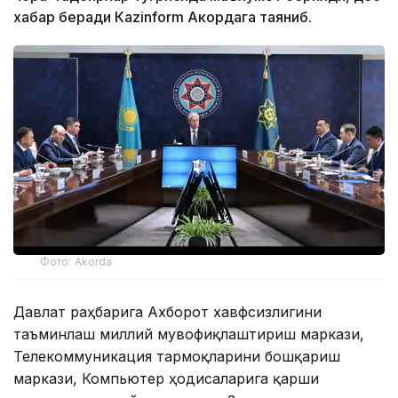
хабар беради Каzinform Акордага таяниб.
Фото: Akorda
Давлат раҳбарига Ахборот хавфсизлигини
таъминлаш миллий мувофиқлаштириш маркази,
Телекоммуникация тармоқларини бошқариш
маркази, Компьютер ҳодисаларига қарши