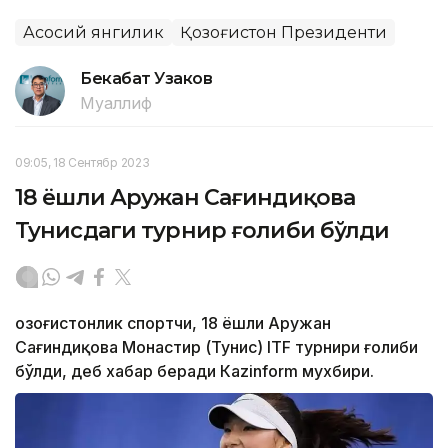
Асосий янгилик
Қозоғистон Президенти
Бекабат Узаков
Муаллиф
09:05, 18 Сентябр 2023
18 ёшли Аружан Сағиндиқова
Тунисдаги турнир ғолиби бўлди
Қозоғистонлик спортчи, 18 ёшли Аружан
Сағиндиқова Монастир (Тунис) ITF турнири ғолиби
бўлди, деб хабар беради Каzinform мухбири.