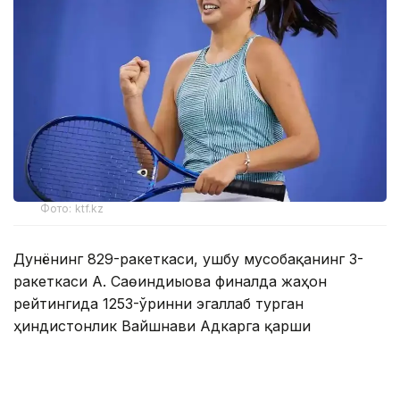
Фото: ktf.kz
Дунёнинг 829-ракеткаси, ушбу мусобақанинг 3-
ракеткаси А. Саөиндиыова финалда жаҳон
рейтингида 1253-ўринни эгаллаб турган
ҳиндистонлик Вайшнави Адкарга қарши
чемпионлик учун кураш олиб борди.
Биринчи партия кескин курашлар остида ўтди,