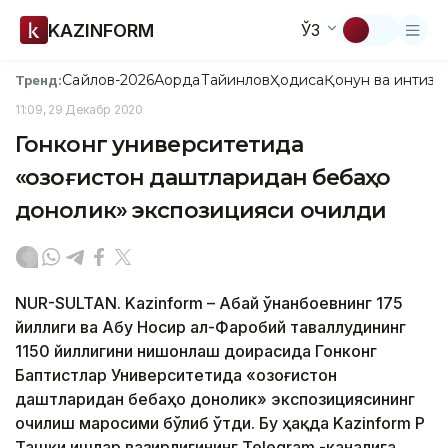
KAZINFORM
ЎЗ
Сайлов-2026
Ақорда
Тайинлов
Ҳодиса
Қонун ва интизо
Тренд:
11:09, 29 Декабр 2020
Гонконг университетида
«Қозоғистон даштларидан бебаҳо
донолик» экспозицияси очилди
NUR-SULTAN. Kazinform – Абай Қўнанбоевнинг 175
йиллиги ва Абу Носир ал-Фаробий таваллудининг
1150 йиллигини нишонлаш доирасида Гонконг
Баптистлар Университетида «Қозоғистон
даштларидан бебаҳо донолик» экспозициясининг
очилиш маросими бўлиб ўтди. Бу ҳақда Kazinform ҚР
Ташқи ишлар вазирлигининг Telegram -каналига