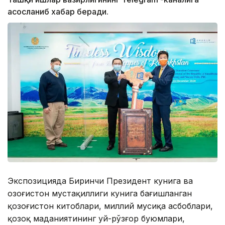
асосланиб хабар беради.
Экспозицияда Биринчи Президент кунига ва
Қозоғистон мустақиллиги кунига бағишланган
қозоғистон китоблари, миллий мусиқа асбоблари,
қозоқ маданиятининг уй-рўзғор буюмлари,