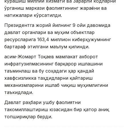
курашиш миллий хизмати ва Зарарли кодларни
ўрганиш маркази фаолиятининг жараёни ва
натижалари кўрсатилди.
Президентга жорий йилнинг 9 ойи давомида
давлат органлари ва муҳим объектлар
ресурсларига 163,4 миллион киберҳужумнинг
бартараф этилгани маълум қилинди.
Қасим-Жомарт Тоқаев мамлакат ахборот
инфратузилмасининг барқарор ишлашини
таъминлаш ва бу соҳадаги ҳар қандай
хавфсизликка таҳдидларни қайтариш
механизмларини ишлаб чиқиш муҳимлигини
таъкидлади.
Давлат раҳбари ушбу фаолиятни
такомиллаштириш юзасидан бир қатор аниқ
топшириқлар берди.