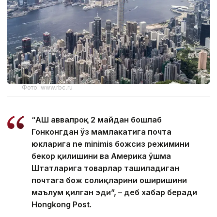
Фото: www.rbc.ru
“АҚШ аввалроқ 2 майдан бошлаб
Гонконгдан ўз мамлакатига почта
юкларига nе minimis божсиз режимини
бекор қилишини ва Америка Қўшма
Штатларига товарлар ташиладиган
почтага бож солиқларини оширишини
маълум қилган эди”, – деб хабар беради
Hongkong Post.