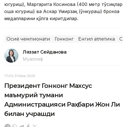
югуриш), Маргарита Косинова (400 метр тўсиқлар
оша югуриш) ва Аскар Умирзақ (ўнкураш) бронза
медалларини қўлга киритдилар.
Осиё чемпионати
Гонконг
Енгил атлетика
Сп
Ляззат Сейданова
Муаллиф
17:04, 01 Июн 2026
Президент Гонконг Махсус
маъмурий тумани
Администрацияси Раҳбари Жон Ли
билан учрашди