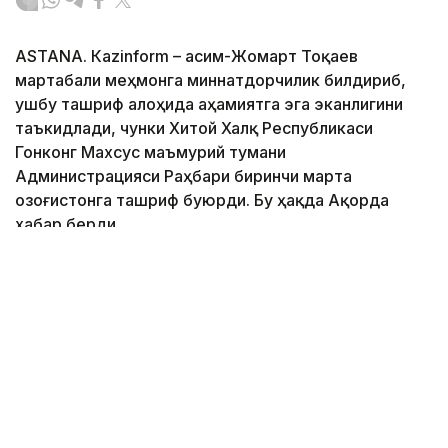
ASTANА. Кazinform – Қасим-Жомарт Тоқаев
мартабали меҳмонга миннатдорчилик билдириб,
ушбу ташриф алоҳида аҳамиятга эга эканлигини
таъкидлади, чунки Хитой Халқ Республикаси
Гонконг Махсус маъмурий тумани
Администрацияси Раҳбари биринчи марта
Қозоғистонга ташриф буюрди. Бу ҳақда Ақорда
хабар берди.