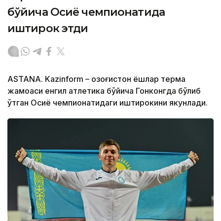
бўйича Осиё чемпионатида
иштирок этди
ASTANA. Kazinform – Қозоғистон ёшлар терма
жамоаси енгил атлетика бўйича Гонконгда бўлиб
ўтган Осиё чемпионатидаги иштирокини якунлади.