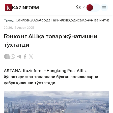
KAZINFORM
ЎЗ
Сайлов-2026
Ақорда
Тайинлов
Ҳодиса
Қонун ва интизо
Тренд:
20:36, 16 Апрел 2025
Гонконг АҚШқа товар жўнатишни
тўхтатди
ASTANA. Kazinform – Hongkong Post АҚШга
йўналтирилган товарлари бўлган посилкаларни
қабул қилишни тўхтатади.