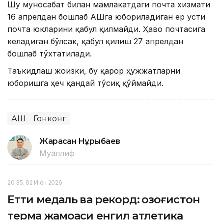
Шу муносабат билан мамлакатдаги почта хизмати
16 апрелдан бошлаб АҚШга юбориладиган ер усти
почта юкларини қабул қилмайди. Ҳаво почтасига
келадиган бўлсак, қабул қилиш 27 апрелдан
бошлаб тўхтатилади.
Таъкидлаш жоизки, бу қарор ҳужжатларни
юборишга ҳеч қандай тўсиқ қўймайди.
АҚШ
Гонконг
Жарасқан Нұрыбаев
Муаллиф
20:35, 02 Июн 2026
Етти медаль ва рекорд: Қозоғистон
терма жамоаси енгил атлетика