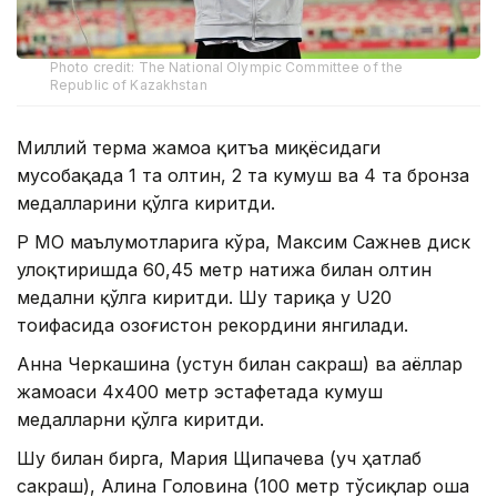
Photo credit: The National Olympic Committee of the
Republic of Kazakhstan
Миллий терма жамоа қитъа миқёсидаги
мусобақада 1 та олтин, 2 та кумуш ва 4 та бронза
медалларини қўлга киритди.
ҚР МОҚ маълумотларига кўра, Максим Сажнев диск
улоқтиришда 60,45 метр натижа билан олтин
медални қўлга киритди. Шу тариқа у U20
тоифасида Қозоғистон рекордини янгилади.
Анна Черкашина (устун билан сакраш) ва аёллар
жамоаси 4х400 метр эстафетада кумуш
медалларни қўлга киритди.
Шу билан бирга, Мария Щипачева (уч ҳатлаб
сакраш), Алина Головина (100 метр тўсиқлар оша