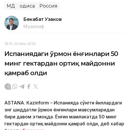
МДҲ
Ҳодиса
Россия
Бекабат Узаков
Муаллиф
18:10, 20 Июл 2026
Испаниядаги ўрмон ёнғинлари 50
минг гектардан ортиқ майдонни
қамраб олди
ASTANА. Кazinform – Испанияда сўнгги йиллардаги
энг шиддатли ўрмон ёнғинлари мавсумларидан
бири давом этмоқда. Ёнғин мамлакатда 50 минг
гектардан ортиқ майдонни қамраб олди, деб хабар