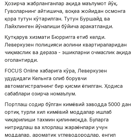
Ҳозирча жабрланганлар ҳақида маълумот йўқ.
Гувоҳларнинг айтишича, воқеа жойидан осмонга
қора тутун кўтарилган. Тутун Буршайд ва
Лайхлинген йўналиши бўйича ҳаракатланди.
Қутқарув хизмати Бюрригга етиб келди.
Леверкузен полицияси аҳолини квартираларидан
чиқмаслик ва дераза - эшикларни очмаслик ҳақида
огоҳлантирди.
FOCUS Оnline хабарига кўра, Леверкузен
ҳудудидаги Кельнга олиб борувчи
автомагистралнинг бир қисми ёпилган. Ҳодиса
сабаблари ҳозирча номаълум.
Портлаш содир бўлган кимёвий заводда 5000 дан
ортиқ турли хил кимёвий моддалар ишлаб
чиқарилиши тахмин қилинмоқда. Буларга
нитридлаш ва хлорлаш жараёнлари учун
моддалар, ароматик углеводородлар, енгил