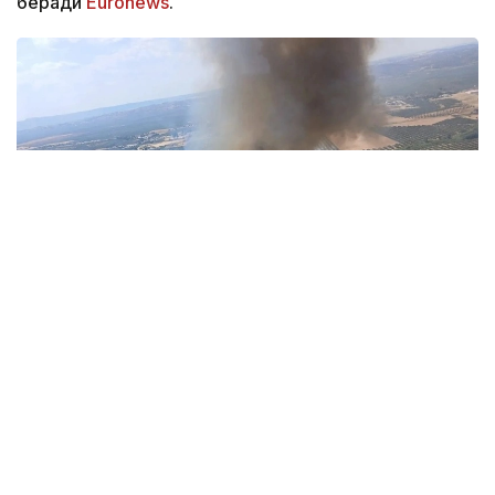
беради
Euronews
.
Фото: EMA INFOCA / X
Ҳозирда ёнғинларга қарши кураш асосан
мамлакатнинг шимоли-шарқий ва марказий
қисмларидаги энг хавфли иккита ўчоқда —
Гвадалахара провинциясидаги Ла-Мьерла
муниципалитетида ва Сарагоса провинциясидаги