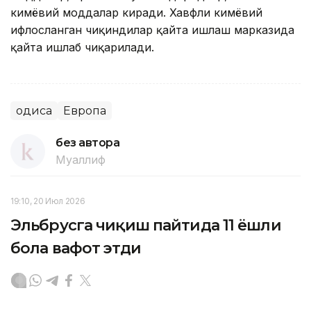
кимёвий моддалар киради. Хавфли кимёвий
ифлосланган чиқиндилар қайта ишлаш марказида
қайта ишлаб чиқарилади.
Ҳодиса
Европа
без автора
Муаллиф
19:10, 20 Июл 2026
Эльбрусга чиқиш пайтида 11 ёшли
бола вафот этди