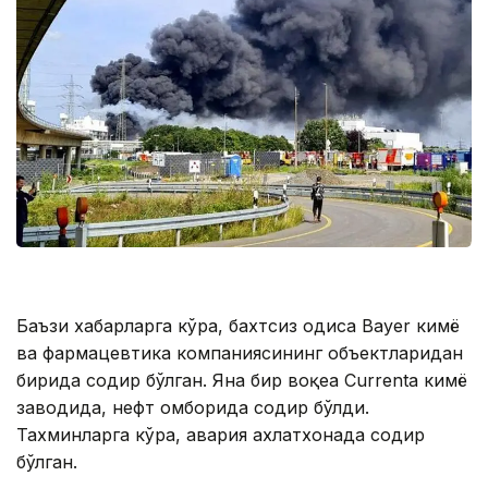
Баъзи хабарларга кўра, бахтсиз ҳодиса Bayer кимё
ва фармацевтика компаниясининг объектларидан
бирида содир бўлган. Яна бир воқеа Currenta кимё
заводида, нефт омборида содир бўлди.
Тахминларга кўра, авария ахлатхонада содир
бўлган.