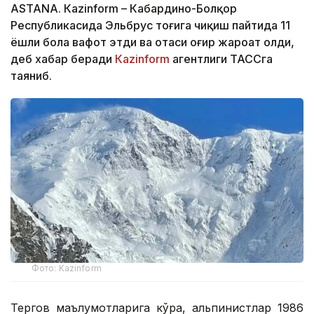
ASTANА. Кazinform – Кабардино-Болқор
Республикасида Эльбрус тоғига чиқиш пайтида 11
ёшли бола вафот этди ва отаси оғир жароҳат олди,
деб хабар беради
Кazinform
агентлиги ТАССга
таяниб.
Фото: Kazinform
Тергов маълумотларига кўра, альпинистлар 1986