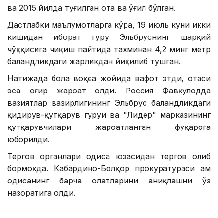
ва 2015 йилда туғилган ота ва ўғил бўлган.
Дастлабки маълумотларга кўра, 19 июль куни икки
кишидан иборат гуруҳ Эльбруснинг шарқий
чўққисига чиқиш пайтида тахминан 4,2 минг метр
баландликдаги жарликдан йиқилиб тушган.
Натижада бола воқеа жойида вафот этди, отаси
эса оғир жароҳат олди. Россия Фавқулодда
вазиятлар вазирлигининг Эльбрус баландликдаги
қидирув-қутқарув гуруҳи ва "Лидер" марказининг
қутқарувчилари жароҳатланган фуқарога
юборилди.
Тергов органлари ҳодиса юзасидан тергов олиб
бормоқда. Кабардино-Болқор прокуратураси ҳам
ҳодисанинг барча ҳолатларини аниқлашни ўз
назоратига олди.