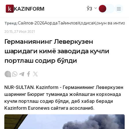
KAZINFORM
ЎЗ
Сайлов-2026
Ақорда
Тайинлов
Ҳодиса
Қонун ва интизо
Тренд:
20:15, 27 Июл 2021
Германиянинг Леверкузен
шаҳридаги кимё заводида кучли
портлаш содир бўлди
NUR-SULTAN. Kazinform - Германиянинг Леверкузен
шаҳрининг Бюрриг туманида жойлашган корхонада
кучли портлаш содир бўлди, деб хабар беради
Kazinform Euronews сайтига асосланиб.