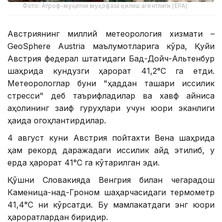
Фото: Атроф-муҳитни муҳофаза қилиш агентлиги (EPA)
Австриянинг миллий метеорология хизмати –
GeoSphere Austria маълумотларига кўра, Қуйи
Австрия федерал штатидаги Бад-Дойч-Альтенбур
шаҳрида кундузги ҳарорат 41,2°С га етди.
Метеорологлар буни "ҳаддан ташқари иссиқлик
стресси" деб таърифладилар ва хавф айниқса
аҳолининг заиф гуруҳлари учун юқори эканлиги
ҳақида огоҳлантирдилар.
4 август куни Австрия пойтахти Вена шаҳрида
ҳам рекорд даражадаги иссиқлик қайд этилиб, у
ерда ҳарорат 41°С га кўтарилган эди.
Қўшни Словакияда Венгрия билан чегарадош
Каменица-над-Гроном шаҳарчасидаги термометр
41,4°С ни кўрсатди. Бу мамлакатдаги энг юқори
ҳароратлардан биридир.