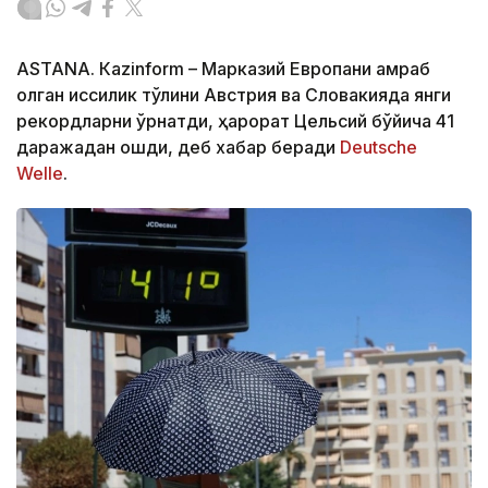
ASTANА. Кazinform – Марказий Европани қамраб
олган иссиқлик тўлқини Австрия ва Словакияда янги
рекордларни ўрнатди, ҳарорат Цельсий бўйича 41
даражадан ошди, деб хабар беради
Deutsche
Welle
.