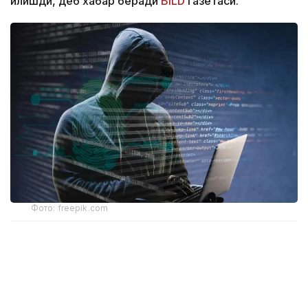
қилишди, деб хабар беради
BILD
газетаси.
Фото: freepik.com
Ҳодиса тахминан 31 минг юридик шахсга таъсир
кўрсатди. Мутахассислар фирибгарлик ва
товламачилик хавфи ортиши ҳақида
огоҳлантирмоқда.