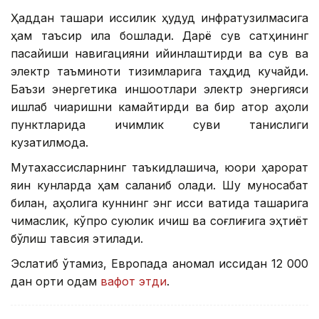
Ҳаддан ташқари иссиқлик ҳудуд инфратузилмасига
ҳам таъсир қила бошлади. Дарё сув сатҳининг
пасайиши навигацияни қийинлаштирди ва сув ва
электр таъминоти тизимларига таҳдид кучайди.
Баъзи энергетика иншоотлари электр энергияси
ишлаб чиқаришни камайтирди ва бир қатор аҳоли
пунктларида ичимлик суви танқислиги
кузатилмоқда.
Мутахассисларнинг таъкидлашича, юқори ҳарорат
яқин кунларда ҳам сақланиб қолади. Шу муносабат
билан, аҳолига куннинг энг иссиқ вақтида ташқарига
чиқмаслик, кўпроқ суюқлик ичиш ва соғлиғига эҳтиёт
бўлиш тавсия этилади.
Эслатиб ўтамиз, Европада аномал иссиқдан 12 000
дан ортиқ одам
вафот этди
.