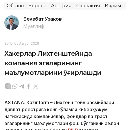
Об-ҳаво
Европа
Австрия
Словакия
Иқлим
Ж
Бекабат Узаков
Муаллиф
20:15, 05 Август 2026
Хакерлар Лихтенштейнда
компания эгаларининг
маълумотларини ўғирлашди
ASTANА. Кazinform – Лихтенштейн расмийлари
давлат реестрига кенг кўламли киберҳужум
натижасида компаниялар, фондлар ва траст
эгаларининг маълумотлари фош бўлганини эълон