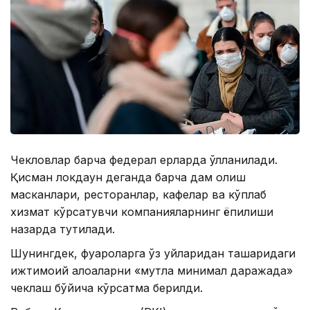
Чекловлар барча федерал ерларда қўлланилади.
Қисман локдаун деганда барча дам олиш
масканлари, ресторанлар, кафелар ва кўплаб
хизмат кўрсатувчи компанияларнинг ёпилиши
назарда тутилади.
Шунингдек, фуқароларга ўз уйларидан ташқаридаги
ижтимоий алоқаларни «мутлақ минимал даражада»
чеклаш бўйича кўрсатма берилди.