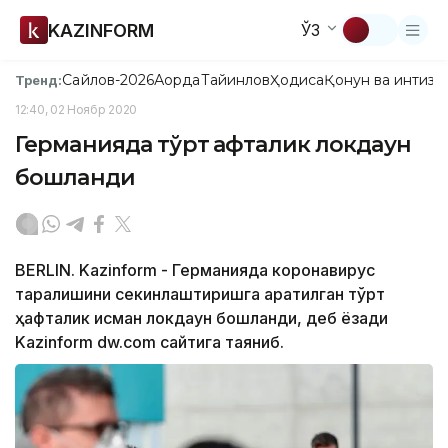
KAZINFORM
ЎЗ
Сайлов-2026
Ақорда
Тайинлов
Ҳодиса
Қонун ва интизо
Тренд:
12:40, 02 Ноябр 2020
Германияда тўрт ҳафталик локдаун
бошланди
BERLIN. Kazinform - Германияда коронавирус
тарқалишини секинлаштиришга қаратилган тўрт
ҳафталик қисман локдаун бошланди, деб ёзади
Kazinform dw.com сайтига таяниб.