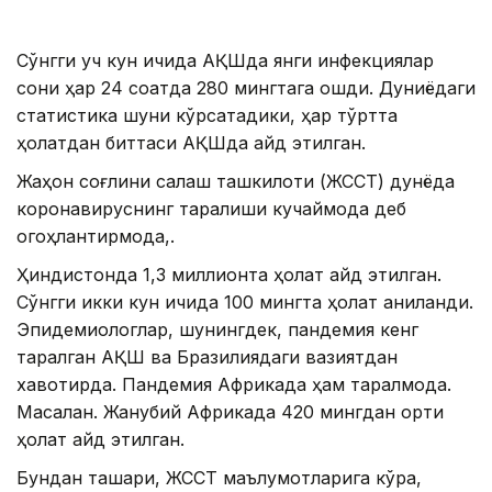
Сўнгги уч кун ичида АҚШда янги инфекциялар
сони ҳар 24 соатда 280 мингтага ошди. Дуниёдаги
статистика шуни кўрсатадики, ҳар тўртта
ҳолатдан биттаси АҚШда қайд этилган.
Жаҳон соғлиқни сақлаш ташкилоти (ЖССТ) дунёда
коронавируснинг тарқалиши кучаймоқда деб
огоҳлантирмоқда,.
Ҳиндистонда 1,3 миллионта ҳолат қайд этилган.
Сўнгги икки кун ичида 100 мингта ҳолат аниқланди.
Эпидемиологлар, шунингдек, пандемия кенг
тарқалган АҚШ ва Бразилиядаги вазиятдан
хавотирда. Пандемия Африкада ҳам тарқалмоқда.
Масалан. Жанубий Африкада 420 мингдан ортиқ
ҳолат қайд этилган.
Бундан ташқари, ЖССТ маълумотларига кўра,