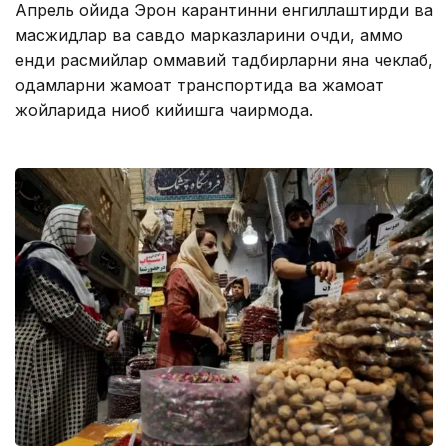
Апрель ойида Эрон карантинни енгиллаштирди ва
масжидлар ва савдо марказларини очди, аммо
енди расмийлар оммавий тадбирларни яна чеклаб,
одамларни жамоат транспортида ва жамоат
жойларида ниқоб кийишга чақирмоқда.