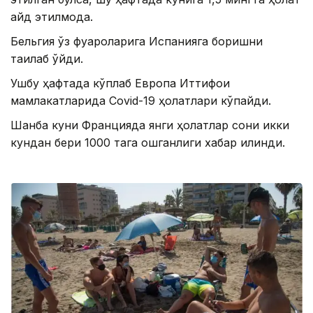
қайд этилмоқда.
Бельгия ўз фуқароларига Испанияга боришни
тақиқлаб қўйди.
Ушбу ҳафтада кўплаб Европа Иттифоқи
мамлакатларида Covid-19 ҳолатлари кўпайди.
Шанба куни Францияда янги ҳолатлар сони икки
кундан бери 1000 тага ошганлиги хабар қилинди.