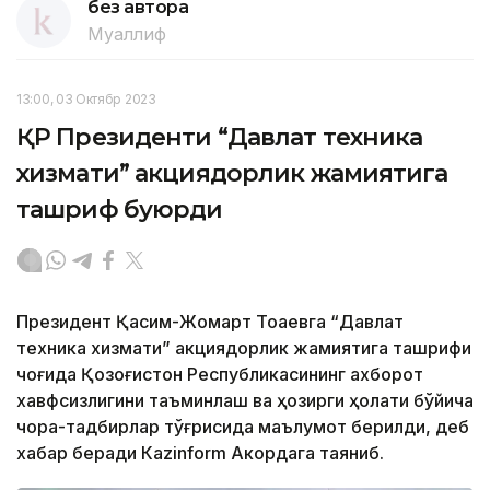
без автора
Муаллиф
13:00, 03 Октябр 2023
ҚР Президенти “Давлат техника
хизмати” акциядорлик жамиятига
ташриф буюрди
Президент Қасим-Жомарт Тоқаевга “Давлат
техника хизмати” акциядорлик жамиятига ташрифи
чоғида Қозоғистон Республикасининг ахборот
хавфсизлигини таъминлаш ва ҳозирги ҳолати бўйича
чора-тадбирлар тўғрисида маълумот берилди, деб
хабар беради Каzinform Акордага таяниб.