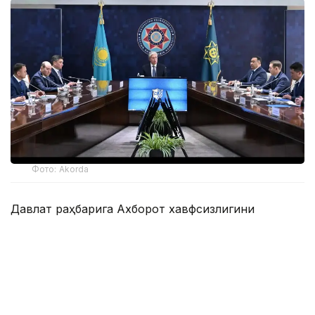
Фото: Akorda
Давлат раҳбарига Ахборот хавфсизлигини
таъминлаш миллий мувофиқлаштириш маркази,
Телекоммуникация тармоқларини бошқариш
маркази, Компьютер ҳодисаларига қарши курашиш
миллий хизмати ва Зарарли кодларни ўрганиш
маркази фаолиятининг жараёни ва натижалари
кўрсатилди.