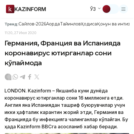
KAZINFORM
ЎЗ
Сайлов-2026
Ақорда
Тайинлов
Ҳодиса
Қонун ва интизо
Тренд:
11:20, 27 Июл 2020
Германия, Франция ва Испанияда
коронавирус юқтирганлар сони
кўпаймоқда
LONDON. Kazinform – Якшанба куни дунёда
коронавирус юқтирганлар сони 16 миллионга етди.
Англия яна Испаниядан ташриф буюрувчилар учун
икки ҳафталик карантин жорий этди, Германия ва
Францияда бу инфекцияга чалинганлар кўпайган. Бу
ҳақда Kazinform ВВСга асосланиб хабар беради.