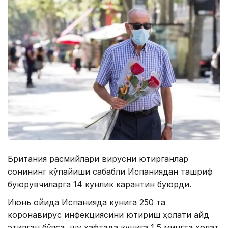
Британия расмийлари вирусни юқтирганлар
сонининг кўпайиши сабабли Испаниядан ташриф
буюрувчиларга 14 кунлик карантин буюрди.
Июнь ойида Испанияда кунига 250 та
коронавирус инфекциясини юқтириш ҳолати қайд
этилган бўлса, шу ҳафтада кунига 1,5 мингта ҳолат