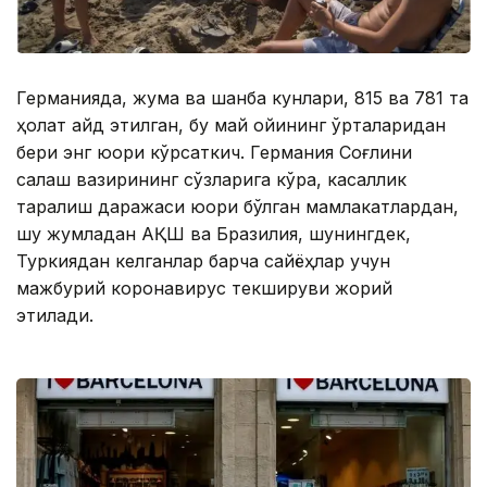
Германияда, жума ва шанба кунлари, 815 ва 781 та
ҳолат қайд этилган, бу май ойининг ўрталаридан
бери энг юқори кўрсаткич. Германия Соғлиқни
сақлаш вазирининг сўзларига кўра, касаллик
тарқалиш даражаси юқори бўлган мамлакатлардан,
шу жумладан АҚШ ва Бразилия, шунингдек,
Туркиядан келганлар барча сайёҳлар учун
мажбурий коронавирус текшируви жорий
этилади.