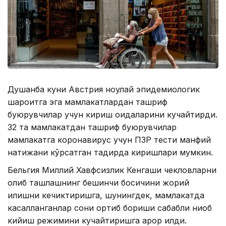
Душанба куни Австрия ноқулай эпидемиологик
шароитга эга мамлакатлардан ташриф
буюрувчилар учун кириш қоидаларини кучайтирди.
32 та мамлакатдан ташриф буюрувчилар
мамлакатга коронавирус учун ПЗР тести манфий
натижани кўрсатган тақдирда киришлари мумкин.
Бельгия Миллий Хавфсизлик Кенгаши чекловларни
олиб ташлашнинг бешинчи босқичини жорий
қилишни кечиктиришга, шунингдек, мамлакатда
касалланганлар сони ортиб бориши сабабли ниқоб
кийиш режимини кучайтиришга қарор қилди.