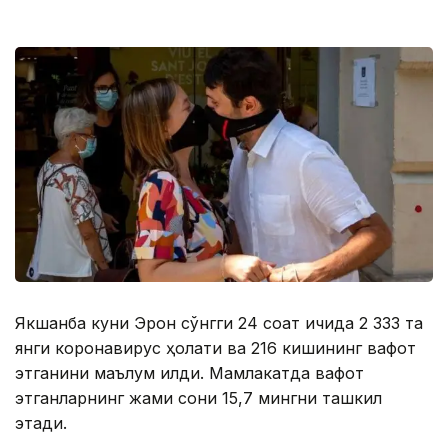
Якшанба куни Эрон сўнгги 24 соат ичида 2 333 та
янги коронавирус ҳолати ва 216 кишининг вафот
этганини маълум қилди. Мамлакатда вафот
этганларнинг жами сони 15,7 мингни ташкил
этади.