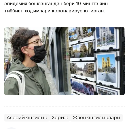
эпидемия бошлангандан бери 10 мингга яқин
тиббиёт ходимлари коронавирус юқтирган.
Асосий янгилик
Хориж
Жаҳон янгиликлари